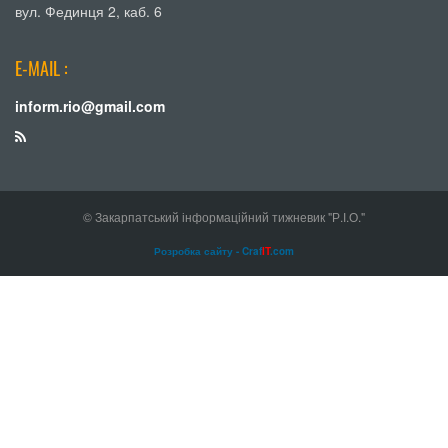
вул. Фединця 2, каб. 6
E-MAIL :
inform.rio@gmail.com
© Закарпатський інформаційний тижневик "Р.І.О."
Розробка сайту - Craf
IT
.com