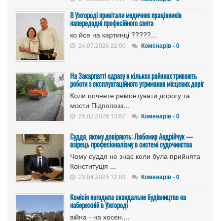
В Ужгороді привітали медичних працівників
напередодні професійного свята
ко йсе на картинці ?????...
24.07.2026 22:00
Коменарів - 0
На Закарпатті одразу в кількох районах тривають
роботи з експлуатаційного утримання місцевих доріг
Коли почнете ремонтувати дорогу та
мости Підполозз...
25.07.2026 13:57
Коменарів - 0
Суддя, якому довіряють: Любомир Андрійчук —
взірець професіоналізму в системі судочинства
Чому суддя не знає коли була прийнята
Конституція ...
23.04.2025 12:09
Коменарів - 0
Комісія погодила скандальне будівництво на
набережній в Ужгороді
війна - на хосен....