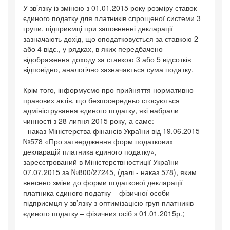
У зв’язку із зміною з 01.01.2015 року розміру ставок
єдиного податку для платників спрощеної системи 3
групи, підприємці при заповненні декларації
зазначають дохід, що оподатковується за ставкою 2
або 4 відс., у рядках, в яких передбачено
відображення доходу за ставкою 3 або 5 відсотків
відповідно, аналогічно зазначається сума податку.
Крім того, інформуємо про прийняття нормативно –
правових актів, що безпосередньо стосуються
адміністрування єдиного податку, які набрали
чинності з 28 липня 2015 року, а саме:
- наказ Міністерства фінансів України від 19.06.2015
№578 «Про затвердження форм податкових
декларацій платника єдиного податку»,
зареєстрований в Міністерстві юстиції України
07.07.2015 за №800/27245, (далі - наказ 578), яким
внесено зміни до форми податкової декларації
платника єдиного податку – фізичної особи -
підприємця у зв’язку з оптимізацією груп платників
єдиного податку – фізичних осіб з 01.01.2015р.;