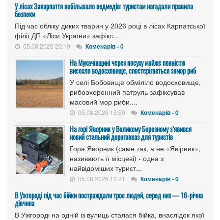
У лісах Закарпаття побільшало ведмедів: туристам нагадали правила
безпеки
Під час обліку диких тварин у 2026 році в лісах Карпатської
філії ДП «Ліси України» зафікс...
05.08.2026 20:19
Коменарів - 0
На Мукачівщині через посуху майже повністю
висохло водосховище, спостерігається замор риб
У селі Бобовище обміліло водосховище,
рибоохоронний патруль зафіксував
масовий мор риби....
05.08.2026 15:50
Коменарів - 0
На горі Яворник у Великому Березному з’явився
новий стильний дороговказ для туристів
Гора Яворник (саме так, а не «Явірник»,
називають її місцеві) - одна з
найвідоміших турист...
05.08.2026 13:21
Коменарів - 0
В Ужгороді під час бійки постраждали троє людей, серед них — 16-річна
дівчина
В Ужгороді на одній із вулиць сталася бійка, внаслідок якої