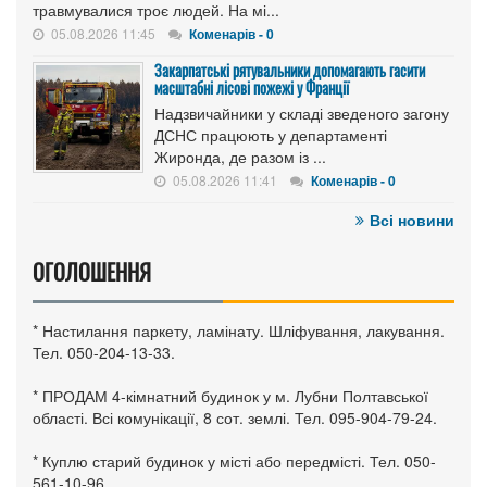
травмувалися троє людей. На мі...
05.08.2026 11:45
Коменарів - 0
Закарпатські рятувальники допомагають гасити
масштабні лісові пожежі у Франції
Надзвичайники у складі зведеного загону
ДСНС працюють у департаменті
Жиронда, де разом із ...
05.08.2026 11:41
Коменарів - 0
Всі новини
ОГОЛОШЕННЯ
* Настилання паркету, ламінату. Шліфування, лакування.
Тел. 050-204-13-33.
* ПРОДАМ 4-кімнатний будинок у м. Лубни Полтавської
області. Всі комунікації, 8 сот. землі. Тел. 095-904-79-24.
* Куплю старий будинок у місті або передмісті. Тел. 050-
561-10-96.