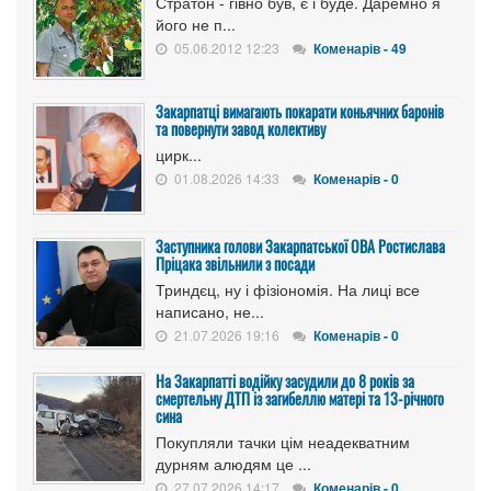
Стратон - гівно був, є і буде. Даремно я
його не п...
05.06.2012 12:23
Коменарів - 49
Закарпатці вимагають покарати коньячних баронів
та повернути завод колективу
цирк...
01.08.2026 14:33
Коменарів - 0
Заступника голови Закарпатської ОВА Ростислава
Пріцака звільнили з посади
Триндєц, ну і фізіономія. На лиці все
написано, не...
21.07.2026 19:16
Коменарів - 0
На Закарпатті водійку засудили до 8 років за
смертельну ДТП із загибеллю матері та 13-річного
сина
Покупляли тачки цім неадекватним
дурням алюдям це ...
27.07.2026 14:17
Коменарів - 0