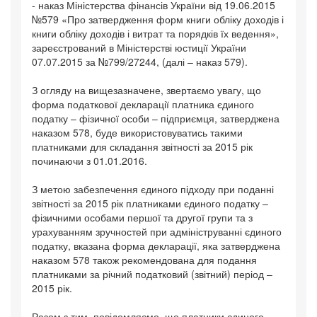
- наказ Міністерства фінансів України від 19.06.2015
№579 «Про затвердження форм книги обліку доходів і
книги обліку доходів і витрат та порядків їх ведення»,
зареєстрований в Міністерстві юстиції України
07.07.2015 за №799/27244, (далі – наказ 579).
З огляду на вищезазначене, звертаємо увагу, що
форма податкової декларації платника єдиного
податку – фізичної особи – підприємця, затверджена
наказом 578, буде використовуватись такими
платниками для складання звітності за 2015 рік
починаючи з 01.01.2016.
З метою забезпечення єдиного підходу при поданні
звітності за 2015 рік платниками єдиного податку –
фізичними особами першої та другої групи та з
урахуванням зручностей при адмініструванні єдиного
податку, вказана форма декларації, яка затверджена
наказом 578 також рекомендована для подання
платниками за річний податковий (звітний) період –
2015 рік.
Разом з тим, повідомляємо, що платники єдиного