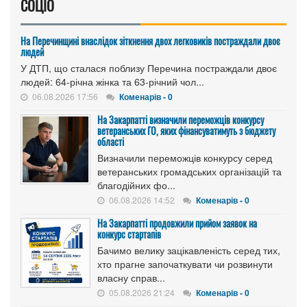
СОЦІО
На Перечинщині внаслідок зіткнення двох легковиків постраждали двоє
людей
У ДТП, що сталася поблизу Перечина постраждали двоє
людей: 64-річна жінка та 63-річний чол...
06.08.2026 17:56
Коменарів - 0
На Закарпатті визначили переможців конкурсу
ветеранських ГО, яких фінансуватимуть з бюджету
області
Визначили переможців конкурсу серед
ветеранських громадських організацій та
благодійних фо...
06.08.2026 14:52
Коменарів - 0
На Закарпатті продовжили прийом заявок на
конкурс стартапів
Бачимо велику зацікавленість серед тих,
хто прагне започаткувати чи розвинути
власну справ...
05.08.2026 21:24
Коменарів - 0