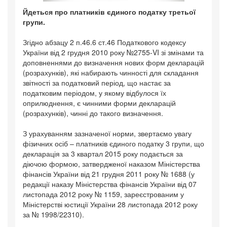
Йдеться про платників єдиного податку третьої
групи.
Згідно абзацу 2 п.46.6 ст.46 Податкового кодексу
України від 2 грудня 2010 року №2755-VI зі змінами та
доповненнями до визначення нових форм декларацій
(розрахунків), які набирають чинності для складання
звітності за податковий період, що настає за
податковим періодом, у якому відбулося їх
оприлюднення, є чинними форми декларацій
(розрахунків), чинні до такого визначення.
З урахуванням зазначеної норми, звертаємо увагу
фізичних осіб – платників єдиного податку 3 групи, що
декларація за 3 квартал 2015 року подається за
діючою формою, затвердженої наказом Міністерства
фінансів України від 21 грудня 2011 року № 1688 (у
редакції наказу Міністерства фінансів України від 07
листопада 2012 року № 1159, зареєстрованим у
Міністерстві юстиції України 28 листопада 2012 року
за № 1998/22310).