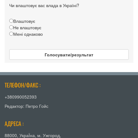
Чи влаштовує вас влада в Україні?
Влаштовує
Не влаштовує
Мені однаково
Голосувати/результат
ТЕЛЕФОН/ФАКС :
+380990052393
Редактор: Петро Гойс
АДРЕСА :
88000, УкраЇна, м. Ужгород,