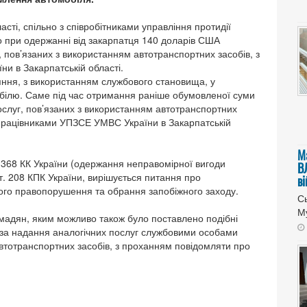
сті, спільно з співробітниками управління протидії
то при одержанні від закарпатця 140 доларів США
 пов’язаних з використанням автотранспортних засобів, з
и в Закарпатській області.
яння, з використанням службового становища, у
ілю. Саме під час отримання раніше обумовленої суми
луг, пов’язаних з використанням автотранспортних
працівниками УПЗСЕ УМВС України в Закарпатській
М
. 368 КК України (одержання неправомірної вигоди
В
. 208 КПК України, вирішується питання про
в
ного правопорушення та обрання запобіжного заходу.
Сь
Му
омадян, яким можливо також було поставлено подібні
и за надання аналогічних послуг службовими особами
втотранспортних засобів, з проханням повідомляти про