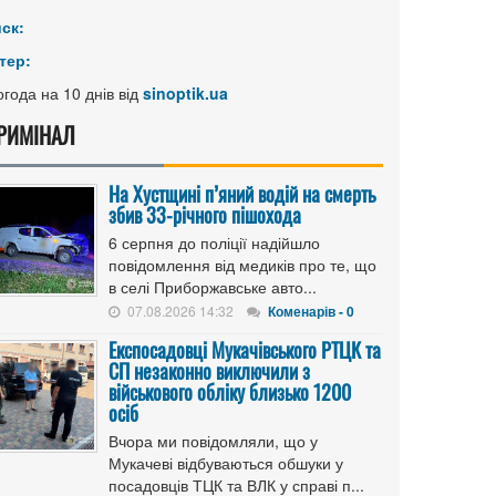
иск:
тер:
года на 10 днів від
sinoptik.ua
РИМІНАЛ
На Хустщині п’яний водій на смерть
збив 33-річного пішохода
6 серпня до поліції надійшло
повідомлення від медиків про те, що
в селі Приборжавське авто...
07.08.2026 14:32
Коменарів - 0
Експосадовці Мукачівського РТЦК та
СП незаконно виключили з
військового обліку близько 1200
осіб
Вчора ми повідомляли, що у
Мукачеві відбуваються обшуки у
посадовців ТЦК та ВЛК у справі п...