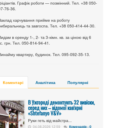
іціантів. Графік роботи — позмінний. Тел. +38 050-
7-76-36.
 Заклад харчування прийме на роботу
ибиральниць та завгоспа. Тел. +38 050-414-44-30.
Видам в оренду 1-, 2- та 3-кімн. кв. за ціною від 6
с. грн. Тел. 050-814-94-41.
Винайму квартиру, будинок. Тел. 095-092-35-13.
Коментарі
Аналітика
Популярні
В Ужгороді демонтують 32 вивіски,
серед них – відомої кав'ярні
«Shtefanyo V&V»
Руки геть від майстра...
04.08.2026 12:59
Коменарів - 0