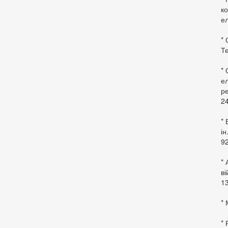
ко
ел
* 
Те
*
ел
ре
24
* 
ін
92
* 
в
13
* 
*