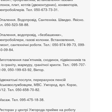
лонок, плит, котлів (двоконтурних), конвекторів,
ектробойлерів. Тел. 050-673-73-31.
Опалення. Водопровід. Сантехніка. Швидко. Якісно.
л. 050-523-58-88.
 Опалення, водопровід, «безбашенки»,
ектробойлери, газові колонки. Встановлення,
монт, сантехнічні роботи. Тел.: 050-974-99-73, 099-
0-09-84.
Виготовлення пам’ятників, сходинок, підвіконників та
. із граніту, мармуру, гранітної крихти. Тел.: 095-707-
-09, 050-199-63-92, Віктор.
Адвокатські послуги, перерахунок пенсій
ійськовослужбовцям, МВС. Ужгород, вул. Корзо,
/12. Тел. 050-658-70-82.
Масаж. Тел. 095-475-18-38.
 Ресторан у центрі Ужгорода прийме на роботу