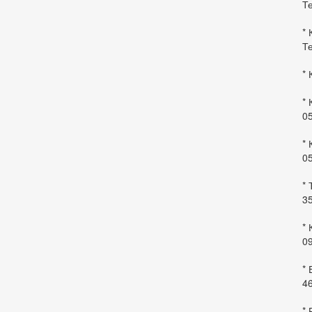
Те
* 
Те
* 
* 
0
* 
0
* 
35
* 
09
*
46
* 