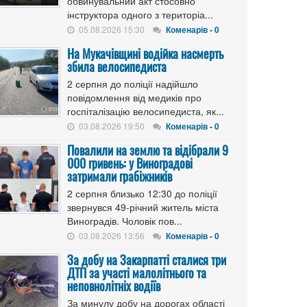
обвинувальний акт стосовно
інструктора одного з територіа...
05.08.2026 15:30
Коменарів - 0
На Мукачівщині водійка насмерть
збила велосипедиста
2 серпня до поліції надійшло
повідомлення від медиків про
госпіталізацію велосипедиста, як...
03.08.2026 19:50
Коменарів - 0
Повалили на землю та відібрали 9
000 гривень: у Виноградові
затримали грабіжників
2 серпня близько 12:30 до поліції
звернувся 49-річний житель міста
Виноградів. Чоловік пов...
03.08.2026 13:56
Коменарів - 0
За добу на Закарпатті сталися три
ДТП за участі малолітнього та
неповнолітніх водіїв
За минулу добу на дорогах області