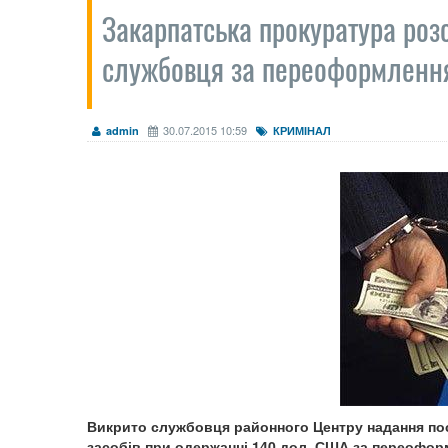
Закарпатська прокуратура роз
службовця за переоформлення
30.07.2015 10:59
admin
КРИМІНАЛ
Викрито службовця районного Центру надання пос
засобів при одержанні 140 дол. США за переофор