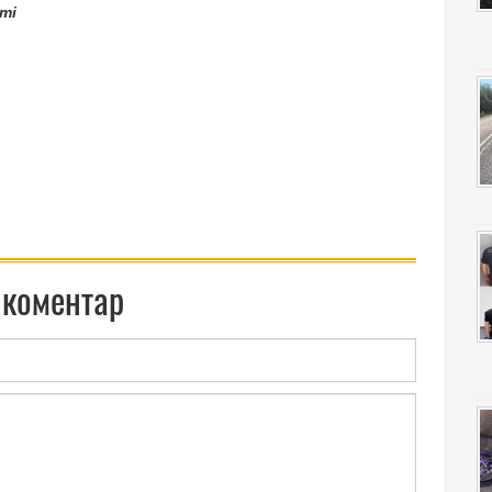
ті
 коментар