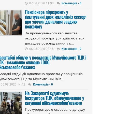
07.08.2026 11:30
Коменарів - 0
Пенсіонера підозрюють у
ґвалтуванні двох малолітніх сестер:
про злочин дізналися завдяки
психологу
За процесуального керівництва
окружної прокуратури здійснюється
досудове розслідування у к...
06.08.2026 22:45
Коменарів - 0
асштабні обшуки у посадовців Мукачівського ТЦК і
ЛК - незаконно списано 1000
ійськовозобов’язаних
огодні слідчі дії одночасно провели у працівників
качівського ТЦК та Мукачівській ВЛК,...
06.08.2026 14:42
Коменарів - 0
На Закарпатті судитимуть
інструктора ТЦК, обвинуваченого у
катуванні військовозобов’язаного
Прокуроратурою скеровано до суду