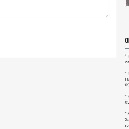
О
*
ла
*
По
0
* 
0
* 
За
гр