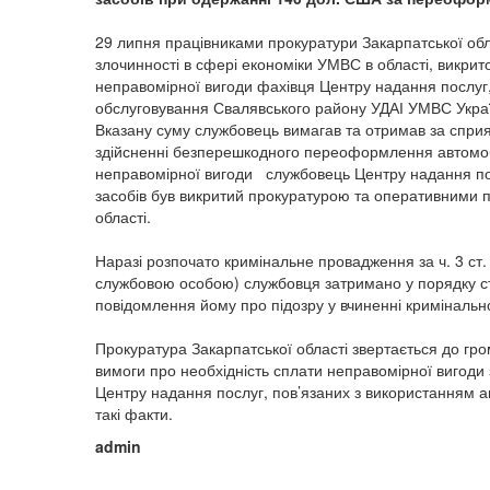
29 липня працівниками прокуратури Закарпатської обла
злочинності в сфері економіки УМВС в області, викри
неправомірної вигоди фахівця Центру надання послуг,
обслуговування Свалявського району УДАІ УМВС Україн
Вказану суму службовець вимагав та отримав за спри
здійсненні безперешкодного переоформлення автомоб
неправомірної вигоди службовець Центру надання пос
засобів був викритий прокуратурою та оперативними 
області.
Наразі розпочато кримінальне провадження за ч. 3 ст
службовою особою) службовця затримано у порядку ст
повідомлення йому про підозру у вчиненні криміналь
Прокуратура Закарпатської області звертається до гр
вимоги про необхідність сплати неправомірної вигод
Центру надання послуг, пов’язаних з використанням а
такі факти.
admin