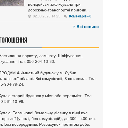
поліцейські зафіксували три
дорожньо-транспортні пригоди...
02.08.2026 14:25
Коменарів - 0
Всі новини
ГОЛОШЕННЯ
 Настилання паркету, ламінату. Шліфування,
кування. Тел. 050-204-13-33.
 ПРОДАМ 4-кімнатний будинок у м. Лубни
лтавської області. Всі комунікації, 8 сот. землі. Тел.
95-904-79-24.
Куплю старий будинок у місті або передмісті. Тел.
50-561-10-96.
Куплю. Терміново! Земельну ділянку в кінці вул.
горської (у полі, без комунікацій), до 300—400 тис.
н. Без посередників. Розрахунок протягом доби.