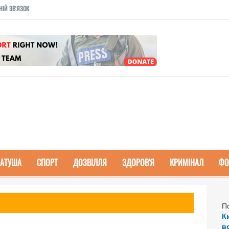
НІЙ ЗВ'ЯЗОК
РАТУША
СПОРТ
ДОЗВІЛЛЯ
ЗДОРОВ'Я
КРИМІНАЛ
ФО
П
К
в