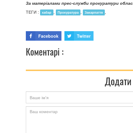
За матеріалами прес-служби прокуратури облас
ТЕГИ :
,
,
,
хабар
Прокуратура
Закарпаття
Facebook
Twitter
Коментарі :
Додати