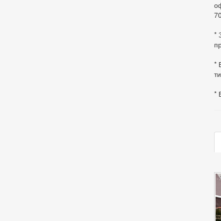
оф
70
*
пр
* 
ти
* 