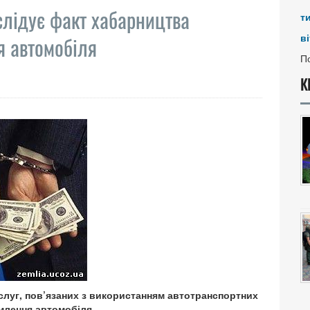
слідує факт хабарництва
т
ві
 автомобіля
По
К
луг, пов’язаних з використанням автотранспортних
млення автомобіля.