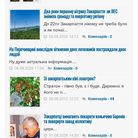
Два роки першому вітряку Закарпаття: як ВЕС
змінила громаду та енергетику регіону
До 22го Закарпаття нікому не треба було
а як понаї...
06.08.2026 14:12
Коменарів - 0
На Перечинщині внаслідок зіткнення двох легковиків постраждали двоє
людей
Ну дуже актуальна інформація....
06.08.2026 17:56
Коменарів - 0
Зі закарпатським ківі лохотрон?
Стратон - гівно був, є і буде. Даремно я
його не п...
05.06.2012 12:23
Коменарів - 49
Закарпатці вимагають покарати коньячних баронів
та повернути завод колективу
цирк...
01.08.2026 14:33
Коменарів - 0