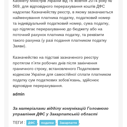
Кабінету Міністрів України від 16 жовтня 2014 року №
569, для відповідного перерахування коштів ДФС
надсилає Казначейству реєстр, в якому зазначаються
найменування платника податку, податковий номер
та індивідуальний податковий номер, сума податку,
що підлягає перерахуванню до бюджету або на
поточний рахунок платника податку, та реквізити
такого рахунка (у разі подання платником податку
Заяви).
Казначейство на підставі зазначеного реєстру
протягом п’яти робочих днів після закінчення
граничного строку, встановленого Податковим
кодексом України для самостійної сплати платником
податку сум податкових зобов’язань, здійснює
відповідне перерахування.
admin
За матеріалами відділу комунікацій Головного
управління ДФС у Закарпатській області
ТЕГИ :
,
,
,
ДФС
податки
Закарпаття