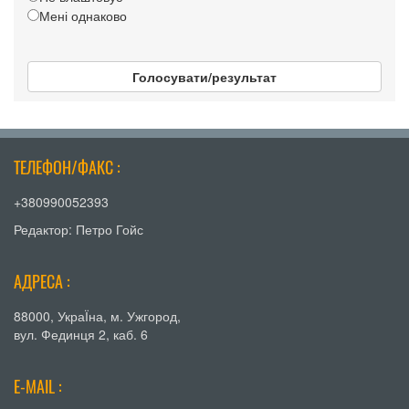
Мені однаково
Голосувати/результат
ТЕЛЕФОН/ФАКС :
+380990052393
Редактор: Петро Гойс
АДРЕСА :
88000, УкраЇна, м. Ужгород,
вул. Фединця 2, каб. 6
E-MAIL :