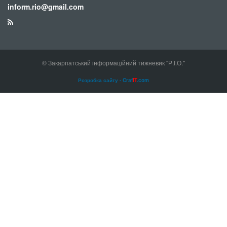
inform.rio@gmail.com
© Закарпатський інформаційний тижневик "Р.І.О."
Розробка сайту - Craf
IT
.com