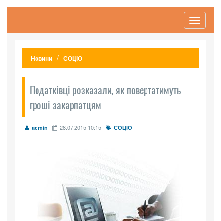
Toggle
navigati
Новини
СОЦІО
Податківці розказали, як повертатимуть
гроші закарпатцям
28.07.2015 10:15
admin
СОЦІО