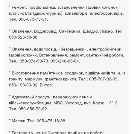
* Ремонт, профілактика, встановлення газових колонок,
плит, котлів (двоконтурних), конвекторів, електробойлерів.
Тел. 050-673-73-31.
* Опалення. Водопровід. Сантехніка. Швидко. Якісно. Тел.
050-523-58-88.
* Опалення, водопровід, «безбашенки», електробойлери,
газові колонки. Встановлення, ремонт, сантехнічні роботи.
Тел.: 050-974-99-73, 099-240-09-84.
* Виготовлення пам’ятників, сходинок, підвіконників та ін. із
граніту, мармуру, гранітної крихти. Тел.: 095-707-92-09,
050-199-63-92, Віктор.
* Адвокатські послуги, перерахунок пенсій
військовослужбовцям, МВС. Ужгород, вул. Корзо, 13/12.
Тел. 050-658-70-82.
* Масаж. Тел. 095-475-18-38.
* Ресторан у центрі Ужгорода прийме на роботу