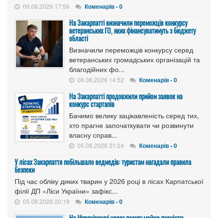
06.08.2026 17:56
Коменарів - 0
На Закарпатті визначили переможців конкурсу
ветеранських ГО, яких фінансуватимуть з бюджету
області
Визначили переможців конкурсу серед
ветеранських громадських організацій та
благодійних фо...
06.08.2026 14:52
Коменарів - 0
На Закарпатті продовжили прийом заявок на
конкурс стартапів
Бачимо велику зацікавленість серед тих,
хто прагне започаткувати чи розвинути
власну справ...
05.08.2026 21:24
Коменарів - 0
У лісах Закарпаття побільшало ведмедів: туристам нагадали правила
безпеки
Під час обліку диких тварин у 2026 році в лісах Карпатської
філії ДП «Ліси України» зафікс...
05.08.2026 20:19
Коменарів - 0
На Мукачівщині через посуху майже повністю