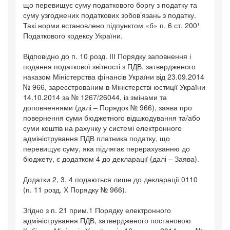
що перевищує суму податкового боргу з податку та
суму узгоджених податкових зобов’язань з податку.
Такі норми встановлено підпунктом «б» п. 6 ст. 200¹
Податкового кодексу України.
Відповідно до п. 10 розд. ІІІ Порядку заповнення і
подання податкової звітності з ПДВ, затвердженого
наказом Міністерства фінансів України від 23.09.2014
№ 966, зареєстрованим в Міністерстві юстиції України
14.10.2014 за № 1267/26044, із змінами та
доповненнями (далі – Порядок № 966), заява про
повернення суми бюджетного відшкодування та/або
суми коштів на рахунку у системі електронного
адміністрування ПДВ платника податку, що
перевищує суму, яка підлягає перерахуванню до
бюджету, є додатком 4 до декларації (далі – Заява).
Додатки 2, 3, 4 подаються лише до декларації 0110
(п. 11 розд. Х Порядку № 966).
Згідно з п. 21 прим.1 Порядку електронного
адміністрування ПДВ, затвердженого постановою