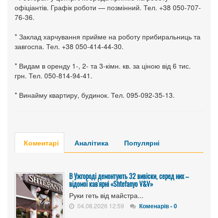
офіціантів. Графік роботи — позмінний. Тел. +38 050-707-
76-36.
* Заклад харчування прийме на роботу прибиральниць та
завгоспа. Тел. +38 050-414-44-30.
* Видам в оренду 1-, 2- та 3-кімн. кв. за ціною від 6 тис.
грн. Тел. 050-814-94-41.
* Винайму квартиру, будинок. Тел. 095-092-35-13.
Коментарі
Аналітика
Популярні
В Ужгороді демонтують 32 вивіски, серед них –
відомої кав'ярні «Shtefanyo V&V»
Руки геть від майстра...
04.08.2026 12:59
Коменарів - 0