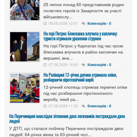
25 липня понад 60 представників родин
полеглих героїв із Закарпаття за участі
військовослу...
08.08.2026 12:01
Коменарів - 0
На горі Петрос блискавка влучила у капличку:
туристи отримали ураження струмом
На горі Петрос у Карпатах під час грози
блискавка влучила в район каплички на
вершині, вна...
07.08.2026 14:45
Коменарів - 0
На Рахівщині 12-річна дитина отримала опіки,
розбираючи піротехнічний виріб
12-річний хлопець отримав термічні опіки
під час розбирання піротехнічного
виробу, який ра...
07.08.2026 11:35
Коменарів - 0
На Перечинщині внаслідок зіткнення двох легковиків постраждали двоє
людей
У ДТП, що сталася поблизу Перечина постраждали двоє
людей: 64-річна жінка та 63-річний чол...