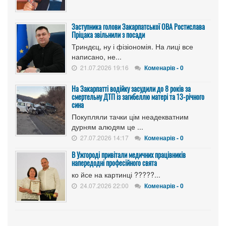
Заступника голови Закарпатської ОВА Ростислава
Пріцака звільнили з посади
Триндєц, ну і фізіономія. На лиці все
написано, не...
21.07.2026 19:16
Коменарів - 0
На Закарпатті водійку засудили до 8 років за
смертельну ДТП із загибеллю матері та 13-річного
сина
Покупляли тачки цім неадекватним
дурням алюдям це ...
27.07.2026 14:17
Коменарів - 0
В Ужгороді привітали медичних працівників
напередодні професійного свята
ко йсе на картинці ?????...
24.07.2026 22:00
Коменарів - 0