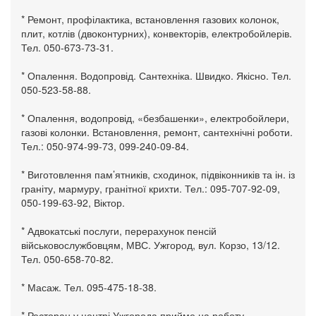
* Ремонт, профілактика, встановлення газових колонок,
плит, котлів (двоконтурних), конвекторів, електробойлерів.
Тел. 050-673-73-31.
* Опалення. Водопровід. Сантехніка. Швидко. Якісно. Тел.
050-523-58-88.
* Опалення, водопровід, «безбашенки», електробойлери,
газові колонки. Встановлення, ремонт, сантехнічні роботи.
Тел.: 050-974-99-73, 099-240-09-84.
* Виготовлення пам’ятників, сходинок, підвіконників та ін. із
граніту, мармуру, гранітної крихти. Тел.: 095-707-92-09,
050-199-63-92, Віктор.
* Адвокатські послуги, перерахунок пенсій
військовослужбовцям, МВС. Ужгород, вул. Корзо, 13/12.
Тел. 050-658-70-82.
* Масаж. Тел. 095-475-18-38.
* Ресторан у центрі Ужгорода прийме на роботу