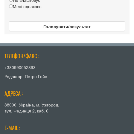
Не влаштовує
Мені однаково
Голосувати/результат
ТЕЛЕФОН/ФАКС :
+380990052393
Редактор: Петро Гойс
АДРЕСА :
88000, УкраЇна, м. Ужгород,
вул. Фединця 2, каб. 6
E-MAIL :