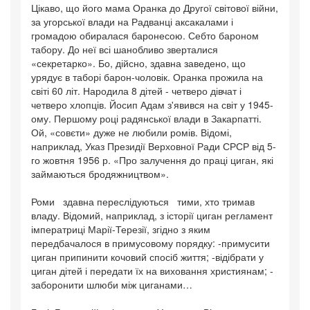
Цікаво, що його мама Оранка до Другої світової війни,
за угорської влади на Радванці аксакалами і
громадою обиралася баронесою. Себто бароном
табору. До неї всі шанобливо зверталися
«секретарко». Бо, дійсно, здавна заведено, що
урядує в таборі барон-чоловік. Оранка прожила на
світі 60 літ. Народила 8 дітей - четверо дівчат і
четверо хлопців. Йосип Адам з'явився на світ у 1945-
ому. Першому році радянської влади в Закарпатті.
Ой, «совєти» дуже не любили ромів. Відомі,
наприклад, Указ Президії Верховної Ради СРСР від 5-
го жовтня 1956 р. «Про залучення до праці циган, які
займаються бродяжництвом».
Роми здавна переслідуються тими, хто тримав
владу. Відомий, наприклад, з історії циган регламент
імператриці Марії-Терезії, згідно з яким
передбачалося в примусовому порядку: -примусити
циган припинити кочовий спосіб життя; -відібрати у
циган дітей і передати їх на виховання християнам; -
заборонити шлюби між циганами…