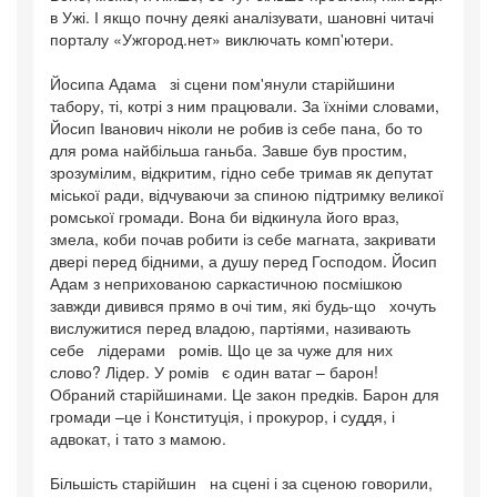
в Ужі. І якщо почну деякі аналізувати, шановні читачі
порталу «Ужгород.нет» виключать комп'ютери.
Йосипа Адама зі сцени пом'янули старійшини
табору, ті, котрі з ним працювали. За їхніми словами,
Йосип Іванович ніколи не робив із себе пана, бо то
для рома найбільша ганьба. Завше був простим,
зрозумілим, відкритим, гідно себе тримав як депутат
міської ради, відчуваючи за спиною підтримку великої
ромської громади. Вона би відкинула його враз,
змела, коби почав робити із себе магната, закривати
двері перед бідними, а душу перед Господом. Йосип
Адам з неприхованою саркастичною посмішкою
завжди дивився прямо в очі тим, які будь-що хочуть
вислужитися перед владою, партіями, називають
себе лідерами ромів. Що це за чуже для них
слово? Лідер. У ромів є один ватаг – барон!
Обраний старійшинами. Це закон предків. Барон для
громади –це і Конституція, і прокурор, і суддя, і
адвокат, і тато з мамою.
Більшість старійшин на сцені і за сценою говорили,