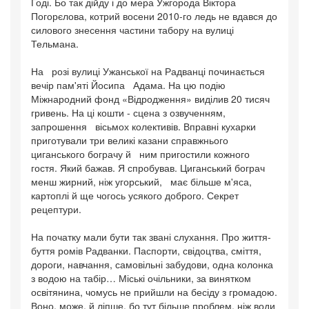
Годі. Бо так дійду і до мера Ужгорода Віктора
Погорєлова, котрий восени 2010-го ледь не вдався до
силового знесення частини табору на вулиці
Тельмана.
На розі вулиці Ужанської на Радванці починається
вечір пам'яті Йосипа Адама. На цю подію
Міжнародний фонд «Відродження» виділив 20 тисяч
гривень. На ці кошти - сцена з озвученням,
запрошення вісьмох колективів. Вправні кухарки
приготували три великі казани справжнього
циганського бограчу й ним пригостили кожного
гостя. Який бажав. Я спробував. Циганський бограч
менш жирний, ніж угорський, має більше м'яса,
картоплі й ще чогось усякого доброго. Секрет
рецептури.
На початку мали бути так звані слухання. Про життя-
буття ромів Радванки. Паспорти, свідоцтва, сміття,
дороги, навчання, самовільні забудови, одна колонка
з водою на табір… Міські очільники, за винятком
освітянина, чомусь не прийшли на бесіду з громадою.
Воно, може, й ліпше, бо тут більше проблем, ніж води