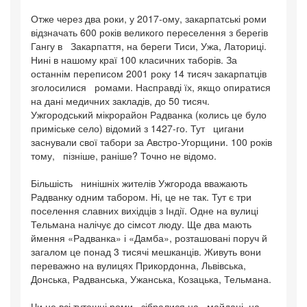
Отже через два роки, у 2017-ому, закарпатські роми
відзначать 600 років великого переселення з берегів
Гангу в Закарпаття, на береги Тиси, Ужа, Латориці.
Нині в нашому краї 100 класичних таборів. За
останнім переписом 2001 року 14 тисяч закарпатців
зголосилися ромами. Насправді їх, якщо опиратися
на дані медичних закладів, до 50 тисяч.
Ужгородський мікрорайон Радванка (колись це було
приміське село) відомий з 1427-го. Тут цигани
заснували свої табори за Австро-Угорщини. 100 років
тому, пізніше, раніше? Точно не відомо.
Більшість нинішніх жителів Ужгорода вважають
Радванку одним табором. Ні, це не так. Тут є три
поселення славних вихідців з Індії. Одне на вулиці
Тельмана налічує до сімсот люду. Ще два мають
ймення «Радванка» і «Дамба», розташовані поруч й
загалом це понад 3 тисячі мешканців. Живуть вони
переважно на вулицях Прикордонна, Львівська,
Донська, Радванська, Ужанська, Козацька, Тельмана.
Чи не всі тутешні роми зібралися на майдані, на