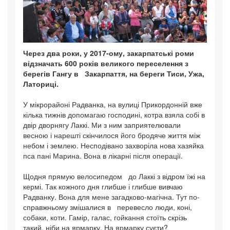
Через два роки, у 2017-ому, закарпатські роми
відзначать 600 років великого переселення з
берегів Гангу в Закарпаття, на береги Тиси, Ужа,
Латориці.
У мікрорайоні Радванка, на вулиці Прикордонній вже
кілька тижнів допомагаю господині, котра взяла собі в
двір дворнягу Лаккі. Ми з ним заприятелювали
весною і нарешті скінчилося його бродяче життя між
небом і землею. Несподівано захворіла нова хазяйка
пса пані Марина. Вона в лікарні після операції.
Щодня прямую велосипедом до Лаккі з відром їжі на
кермі. Так кожного дня глибше і глибше вивчаю
Радванку. Вона для мене загадково-магічна. Тут по-
справжньому змішалися в перевесло люди, коні,
собаки, коти. Гамір, галас, гойкання стоїть скрізь
такий, ніби на ярмарку. На ярмарку суєти?