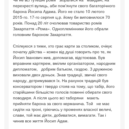
перехресті вулиць, аби пом'янути свого багаторічного
барона Йосипа Адама. Його не стало 10 лютого
2015-го. 17-го серпня ц.р. йому би виповнилося 70
років. Понад 20 літ очолював товариство ромів
Закарпаття «Рома». Одноплемінники його обрали
головним бароном Закарпаття.
Спілкуюся з тими, хто грає карти за столиком, очікує
початку дійства – кожен від душі говорить про те, як
Йосип Іванович жив, допомагав, відстоював. Був
вправним картярем, вмілим організатором, народним
дипломатом, добрим батьком, газдою. З дружиною
виховали двох доньок. Знав традиції, звичаї свого
народу, дотримувався їх. На рахунок традицій був
консерватором і твердо стояв на тому, що табір, його
старійшини більшістю голосів повинні обирати свого
поводиря. А після цього всі таборяни мають
прийняти барона за свого керманича. Той не має
сидіти на троні, гріючись у променях власної величі,
слави, той має діяти, добиватися, вимагати. Так і
чинив все життя Йосип Адам.