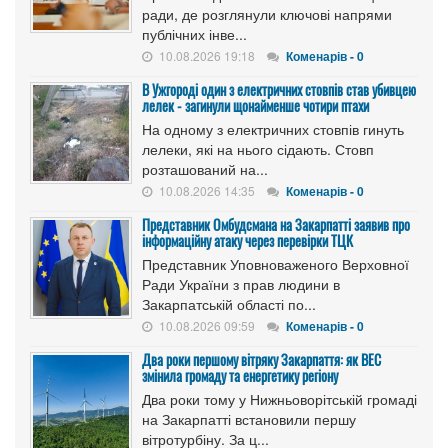
ради, де розглянули ключові напрями
публічних інве...
10.08.2026 19:18
Коменарів - 0
В Ужгороді один з електричних стовпів став убивцею
лелек - загинули щонайменше чотири птахи
На одному з електричних стовпів гинуть
лелеки, які на нього сідають. Стовп
розташований на...
10.08.2026 14:35
Коменарів - 0
Представник Омбудсмана на Закарпатті заявив про
інформаційну атаку через перевірки ТЦК
Представник Уповноваженого Верховної
Ради України з прав людини в
Закарпатській області по...
10.08.2026 09:59
Коменарів - 0
Два роки першому вітряку Закарпаття: як ВЕС
змінила громаду та енергетику регіону
Два роки тому у Нижньоворітській громаді
на Закарпатті встановили першу
вітротурбіну. За ц...