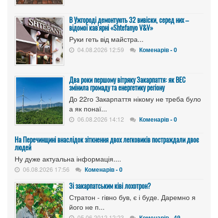
В Ужгороді демонтують 32 вивіски, серед них –
відомої кав'ярні «Shtefanyo V&V»
Руки геть від майстра...
04.08.2026 12:59
Коменарів - 0
Два роки першому вітряку Закарпаття: як ВЕС
змінила громаду та енергетику регіону
До 22го Закарпаття нікому не треба було
а як понаї...
06.08.2026 14:12
Коменарів - 0
На Перечинщині внаслідок зіткнення двох легковиків постраждали двоє
людей
Ну дуже актуальна інформація....
06.08.2026 17:56
Коменарів - 0
Зі закарпатським ківі лохотрон?
Стратон - гівно був, є і буде. Даремно я
його не п...
05.06.2012 12:23
Коменарів - 49