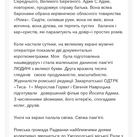
Середнього, Великого Березного. Адже С.Адам,
повторюю, продовжує справу батька. Вона всіма
баронами обрана керівничкою обласного товариства
«Рома». Сидіти, склавши руки, вона не вміє, вона
вогняна, вона ділова, не терпить пустих балачок і
кар»єристів, які паразитують на довір»ї простих ромів.
Коли настали сутінки, на великому екрані музичні
оператори показали дві документальні
короткометражки. Моя була підготовлена
нашвидкуруч і стала маленькою даниною пам'яті
ЛЮДИНІ з великої букви. Друга вразила тисячі
глядачів своєю продуманістю, масштабністю.
Журналісти ромської редакції Закарпатської ОДТРК
«Тиса- 1» Мирослав Горват і Євгенія Навроцька
підготували довершений фільм про Йосипа Адама.
З численними зйомками, його інтерв'ю, спогадами
колег, друзів.
Уночі на екрані палала свічка. Свічка пам'яті.
Ромська громада Радванки найближчими днями
колективно звернеться до Ужгородської міської Ради з