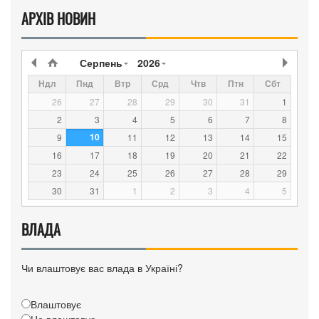
АРХІВ НОВИН
Серпень
2026
Ндл
Пнд
Втр
Срд
Чтв
Птн
Сбт
26
27
28
29
30
31
1
2
3
4
5
6
7
8
10
9
11
12
13
14
15
16
17
18
19
20
21
22
23
24
25
26
27
28
29
30
31
1
2
3
4
5
ВЛАДА
Чи влаштовує вас влада в Україні?
Влаштовує