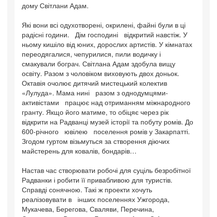
дому Світлани Адам.
Які вони всі одухотворені, окрилені, файні були в ці
радісні години. Дім господині відкритий навстіж. У
ньому кишіло від юних, дорослих артистів. У кімнатах
переодягалися, чепурилися, пили водичку і
смакували бограч. Світлана Адам здобула вищу
освіту. Разом з чоловіком виховують двох доньок.
Октавія очолює дитячий мистецький колектив
«Лулуда». Мама нині разом з однодумцями-
активістами працює над отриманням міжнародного
гранту. Якщо його матиме, то обіцяє через рік
відкрити на Радванці музей історії та побуту ромів. До
600-річного ювілею поселення ромів у Закарпатті.
Згодом гуртом візьмуться за створення діючих
майстерень для ковалів, бондарів…
Настав час створювати робочі для суціль безробітної
Радванки і робити її привабливою для туристів.
Справді сонячною. Такі ж проекти хочуть
реалізовувати в інших поселеннях Ужгорода,
Мукачева, Берегова, Сваляви, Перечина,