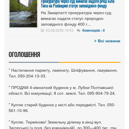
Прокуратура через суд вимагає надати річці Біла
Тиса на Рахівщині статус заповідного фонду
На Закарпатті прокуратура через суд
вимагає надати статус природно-
заповідного фонду 400 г...
03.08.2026 19:53
Коменарів - 0
Всі новини
ОГОЛОШЕННЯ
* Настилання паркету, ламінату. Шліфування, лакування.
Тел. 050-204-13-33.
* ПРОДАМ 4-кімнатний будинок у м. Лубни Полтавської
області. Всі комунікації, 8 сот. землі. Тел. 095-904-79-24.
* Куплю старий будинок у місті або передмісті. Тел. 050-
561-10-96.
* Куплю. Терміново! Земельну ділянку в кінці вул.
Загорської (у полі, без комунікацій), до 300—400 тис. грн.