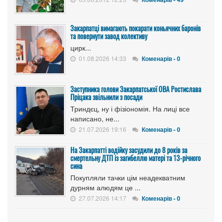
Закарпатці вимагають покарати коньячних баронів
та повернути завод колективу
цирк...
01.08.2026 14:33
Коменарів - 0
Заступника голови Закарпатської ОВА Ростислава
Пріцака звільнили з посади
Триндєц, ну і фізіономія. На лиці все
написано, не...
21.07.2026 19:16
Коменарів - 0
На Закарпатті водійку засудили до 8 років за
смертельну ДТП із загибеллю матері та 13-річного
сина
Покупляли тачки цім неадекватним
дурням алюдям це ...
27.07.2026 14:17
Коменарів - 0