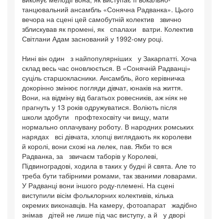
танцювальний ансамбль «Сонячна Радванка». Цього
вечора на сцені цей самобутній колектив звично
зблискував як промені, як спалахи ватри. Колектив
Світлани Адам заснований у 1992-ому році.
Нині він один з найпопулярніших у Закарпатті. Хоча
склад весь час оновлюється. В «Сонячній Радванці»
суціль старшокласники. Ансамбль, його керівничка
докорінно змінює погляди дівчат, юнаків на життя.
Вони, на відміну від багатьох ровесників, аж ніяк не
прагнуть у 13 років одружуватися. Воліють після
школи здобути профтехосвіту чи вищу, мати
нормально оплачувану роботу. В народних ромських
нарядах всі дівчата, хлопці виглядають як королеви
й королі, вони схожі на лелек, пав. Якби то вся
Радванка, за звичаєм таборів у Королеві,
Підвиноградові, ходила в таких у будні й свята. Але то
треба бути табірними ромами, так званими ловарами.
У Радванці вони іншого роду-племені. На сцені
виступили вісім фольклорних колективів, кілька
окремих виконавців. На камеру, фотоапарат жадібно
знімав дітей не лише під час виступу, а й у дворі