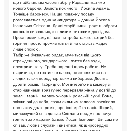
що найближчим часом табір у Радванці матиме
нового барона. Замість покійного Йосипа Адама.
Точніше баронесу. На цю поважну посаду
розглядається одна кандидатура – донька Йосипа
Івановича Світлана. Деякі старійшини радять обрати
когось із сивочолих, з великим життєвим досвідом.
Прості роми кажуть: нам не треба такого, котрий без
горіння просто прожив життя й на старість жадає
лише спокою.
Табір же буквально ридає, мучиться від цього
стражденного, злидарського життя без води,
електрики, газу. Треба нарешті щось робити. Не
піаритися, не гратися в слова, не з»являтися на
людях тільки перед черговими виборами. Досить
дурити ромів. Набридло. Мої інтерв'ю на камеру зі
старійшинами враз гучно перервала жінка у довгій до
землі гарній червоно-чорній ромській сукні. Вона,
звівши очі до неба, своїм сильним голосом заспівала
про важку долю ромів, про їхні мрії та надії. Щирий,
милозвучний спів доньки Світлани неодмінно почув
ген-ген за хмарами батько Йосип Іванович. Він сам не
співав, любив слухати і дивитися, як щиросердно
виконує мелодії вона, як виступає її вокально-