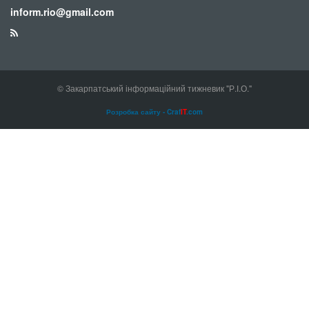
inform.rio@gmail.com
© Закарпатський інформаційний тижневик "Р.І.О."
Розробка сайту - Craf
IT
.com