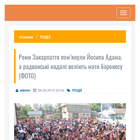
Toggle
navigati
Новини
ПОДІЇ
Роми Закарпаття пом’янули Йосипа Адама,
а радванські надалі воліють мати баронесу
(ФОТО)
28.06.2015 20:06
admin
ПОДІЇ