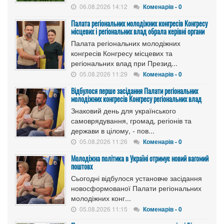
06.08.2026 14:12
Коменарів - 0
Палата регіональних молодіжних конгресів Конгресу
місцевих і регіональних влад обрала керівні органи
Палата регіональних молодіжних
конгресів Конгресу місцевих та
регіональних влад при Презид...
05.08.2026 11:29
Коменарів - 0
Відбулося перше засідання Палати регіональних
молодіжних конгресів Конгресу регіональних влад
Знаковий день для українського
самоврядування, громад, регіонів та
держави в цілому, - пов...
05.08.2026 11:26
Коменарів - 0
Молодіжна політика в Україні отримує новий вагомий
поштовх
Сьогодні відбулося установче засідання
новосформованої Палати регіональних
молодіжних конг...
05.08.2026 11:15
Коменарів - 0