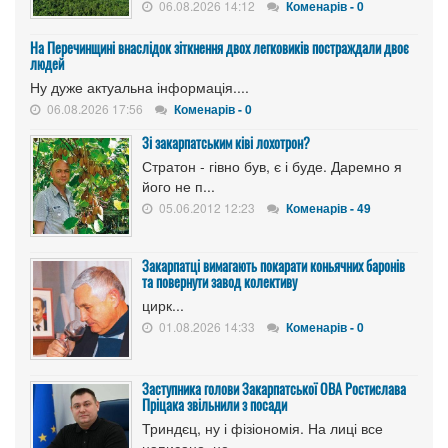
06.08.2026 14:12
Коменарів - 0
На Перечинщині внаслідок зіткнення двох легковиків постраждали двоє
людей
Ну дуже актуальна інформація....
06.08.2026 17:56
Коменарів - 0
Зі закарпатським ківі лохотрон?
Стратон - гівно був, є і буде. Даремно я
його не п...
05.06.2012 12:23
Коменарів - 49
Закарпатці вимагають покарати коньячних баронів
та повернути завод колективу
цирк...
01.08.2026 14:33
Коменарів - 0
Заступника голови Закарпатської ОВА Ростислава
Пріцака звільнили з посади
Триндєц, ну і фізіономія. На лиці все