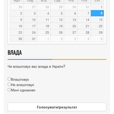
Ндл
Пнд
Втр
Срд
Чтв
Птн
Сбт
26
27
28
29
30
31
1
8
2
3
4
5
6
7
9
10
11
12
13
14
15
16
17
18
19
20
21
22
23
24
25
26
27
28
29
30
31
1
2
3
4
5
ВЛАДА
Чи влаштовує вас влада в Україні?
Влаштовує
Не влаштовує
Мені однаково
Голосувати/результат