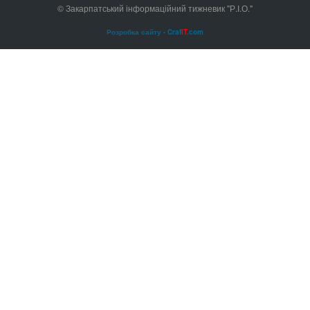
© Закарпатський інформаційний тижневик "Р.І.О."
Розробка сайту - Craf
IT
.com