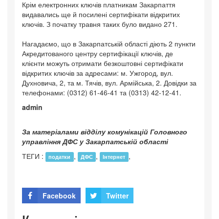
Крім електронних ключів платникам Закарпаття
видавались ще й посилені сертифікати відкритих
ключів. З початку травня таких було видано 271.
Нагадаємо, що в Закарпатській області діють 2 пункти
Акредитованого центру сертифікації ключів, де
клієнти можуть отримати безкоштовні сертифікати
відкритих ключів за адресами: м. Ужгород, вул.
Духновича, 2, та м. Тячів, вул. Армійська, 2. Довідки за
телефонами: (0312) 61-46-41 та (0313) 42-12-41.
admin
За матеріалами відділу комунікацій Головного
управління ДФС у Закарпатській області
ТЕГИ :
,
,
,
податки
ДФС
Інтернет
Facebook
Twitter