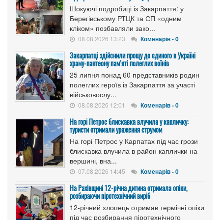
Шокуючі подробиці із Закарпаття: у
Берегівському РТЦК та СП «одним
кліком» позбавляли зако...
08.08.2026 13:23
Коменарів - 0
Закарпатці здійснили прощу до єдиного в Україні
храму-пантеону пам’яті полеглих воїнів
25 липня понад 60 представників родин
полеглих героїв із Закарпаття за участі
військовослу...
08.08.2026 12:01
Коменарів - 0
На горі Петрос блискавка влучила у капличку:
туристи отримали ураження струмом
На горі Петрос у Карпатах під час грози
блискавка влучила в район каплички на
вершині, вна...
07.08.2026 14:45
Коменарів - 0
На Рахівщині 12-річна дитина отримала опіки,
розбираючи піротехнічний виріб
12-річний хлопець отримав термічні опіки
під час розбирання піротехнічного