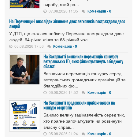
виробу, який ра...
07.08.2026 11:35
Коменарів - 0
На Перечинщині внаслідок зіткнення двох легковиків постраждали двоє
людей
У ДТП, що сталася поблизу Перечина постраждали двоє
людей: 64-річна жінка та 63-річний чол...
06.08.2026 17:56
Коменарів - 0
На Закарпатті визначили переможців конкурсу
ветеранських ГО, яких фінансуватимуть з бюджету
області
Визначили переможців конкурсу серед
ветеранських громадських організацій та
благодійних фо...
06.08.2026 14:52
Коменарів - 0
На Закарпатті продовжили прийом заявок на
конкурс стартапів
Бачимо велику зацікавленість серед тих,
хто прагне започаткувати чи розвинути
власну справ...
05.08.2026 21:24
Коменарів - 0