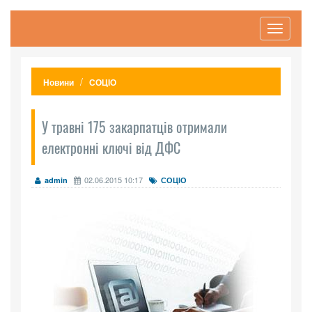
Toggle
navigati
Новини
СОЦІО
У травні 175 закарпатців отримали
електронні ключі від ДФС
02.06.2015 10:17
admin
СОЦІО