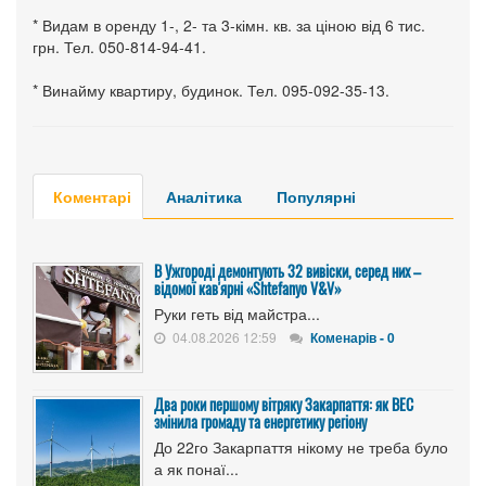
* Видам в оренду 1-, 2- та 3-кімн. кв. за ціною від 6 тис.
грн. Тел. 050-814-94-41.
* Винайму квартиру, будинок. Тел. 095-092-35-13.
Коментарі
Аналітика
Популярні
В Ужгороді демонтують 32 вивіски, серед них –
відомої кав'ярні «Shtefanyo V&V»
Руки геть від майстра...
04.08.2026 12:59
Коменарів - 0
Два роки першому вітряку Закарпаття: як ВЕС
змінила громаду та енергетику регіону
До 22го Закарпаття нікому не треба було
а як понаї...