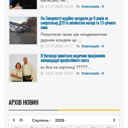
написано, не...
21.07.2026 19:16
Коменарів - 0
На Закарпатті водійку засудили до 8 років за
смертельну ДТП із загибеллю матері та 13-річного
сина
Покупляли тачки цім неадекватним
дурням алюдям це ...
27.07.2026 14:17
Коменарів - 0
В Ужгороді привітали медичних працівників
напередодні професійного свята
ко йсе на картинці ?????...
24.07.2026 22:00
Коменарів - 0
АРХІВ НОВИН
Серпень
2026