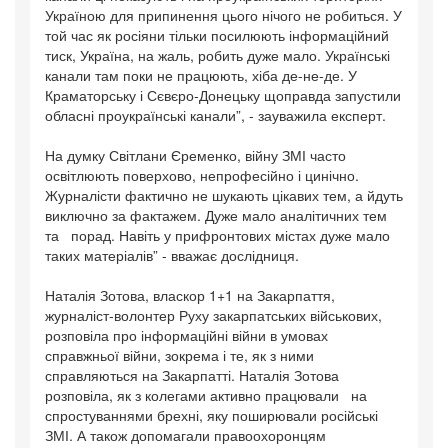
Україною для припинення цього нічого не робиться. У
той час як росіяни тільки посилюють інформаційний
тиск, Україна, на жаль, робить дуже мало. Українські
канали там поки не працюють, хіба де-не-де. У
Краматорську і Сєвєро-Донецьку щоправда запустили
обласні проукраїнські канали”, - зауважила експерт.
На думку Світлани Єременко, війну ЗМІ часто
освітлюють поверхово, непрофесійно і цинічно.
Журналісти фактично не шукають цікавих тем, а йдуть
виключно за фактажем. Дуже мало аналітичних тем
та порад. Навіть у прифронтових містах дуже мало
таких матеріалів” - вважає дослідниця.
Наталія Зотова, власкор 1+1 на Закарпаття,
журналіст-волонтер Руху закарпатських військових,
розповіла про інформаційні війни в умовах
справжньої війни, зокрема і те, як з ними
справляються на Закарпатті. Наталія Зотова
розповіла, як з колегами активно працювали на
спростуваннями брехні, яку поширювали російські
ЗМІ. А також допомагали правоохоронцям