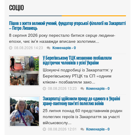
СОЦІО
Пішов з життя великий учений, фундатор угорської філології на Закарпатті
– Петро Лизанець
8 серпня 2026 року перестало битися серце людини-
епохи, чиє ім'я назавжди вписане золотими...
08.08.2026 14:23
Коменарів - 0
У Берегівському ТЦК незаконно позбавляли
відстрочок чоловіків з усієї України
Шокуючі подробиці із Закарпаття: у
Берегівському РТЦК та СП «одним
кліком» позбавляли зако...
08.08.2026 13:23
Коменарів - 0
Закарпатці здійснили прощу до єдиного в Україні
храму-пантеону пам’яті полеглих воїнів
25 липня понад 60 представників родин
полеглих героїв із Закарпаття за участі
військовослу...
08.08.2026 12:01
Коменарів - 0