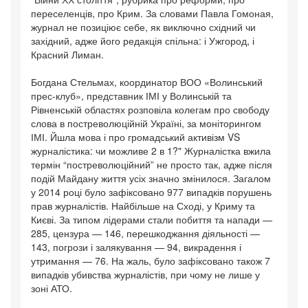
переселенців, про Крим. За словами Павла Гомоная,
журнал не позиціює себе, як виключно східний чи
західний, адже його редакція спільна: і Ужгород, і
Красний Лиман.
Богдана Стельмах, координатор ВОО «Волинський
прес-клуб», представник ІМІ у Волинській та
Рівненській областях розповіла колегам про свободу
слова в постреволюційній Україні, за моніторингом
ІМІ. Йшла мова і про громадський активізм VS
журналістика: чи можливе 2 в 1?" Журналістка вжила
термін “постреволюційний” не просто так, адже після
подій Майдану життя усіх значно змінилося. Загалом
у 2014 році було зафіксовано 977 випадків порушень
прав журналістів. Найбільше на Сході, у Криму та
Києві. За типом лідерами стали побиття та напади —
285, цензура — 146, перешкоджання діяльності —
143, погрози і залякування — 94, викрадення і
утримання — 76. На жаль, було зафіксовано також 7
випадків убивства журналістів, при чому не лише у
зоні АТО.