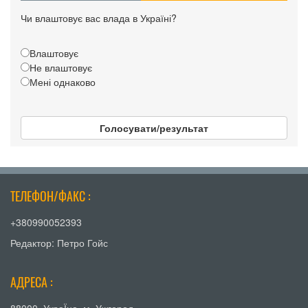
Чи влаштовує вас влада в Україні?
Влаштовує
Не влаштовує
Мені однаково
Голосувати/результат
ТЕЛЕФОН/ФАКС :
+380990052393
Редактор: Петро Гойс
АДРЕСА :
88000, УкраЇна, м. Ужгород,