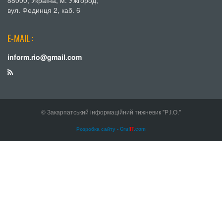
вул. Фединця 2, каб. 6
E-MAIL :
inform.rio@gmail.com
© Закарпатський інформаційний тижневик "Р.І.О."
Розробка сайту - Craf
IT
.com