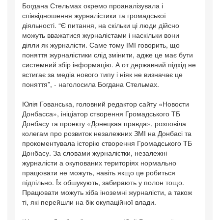
Богдана Стельмах окремо проаналізувала і
співвідношення журналістики та громадської
діяльності. “Є питання, на скільки ці люди дійсно
можуть вважатися журналістами і наскільки вони
діяли як журналісти. Саме тому ІМІ говорить, що
поняття журналістики слід змінити, адже це має бути
системний збір інформацію. А от державний підхід не
встигає за медіа нового типу і ніяк не визначає це
поняття”, - наголосила Богдана Стельмах.
Юлія Гованська, головний редактор сайту «Новости
Донбасса», ініціатор створення Громадського ТБ
Донбасу та проекту «Донецкая правда», розповіла
колегам про розвиток незалежних ЗМІ на Донбасі та
прокоментувала історію створення Громадського ТБ
Донбасу. За словами журналістки, незалежні
журналісти а окупованих територіях нормально
працювати не можуть, навіть якщо це робиться
підпільно. Їх обшукують, забирають у полон тощо.
Працювати можуть хіба іноземні журналісти, а також
ті, які перейшли на бік окупаційної влади.