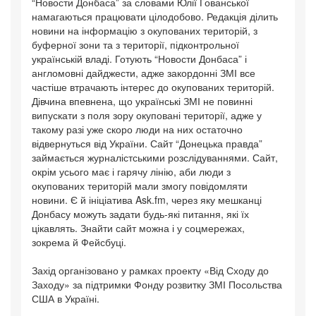
“Новости Донбаса” за словами Юлії Гованської
намагаються працювати цілодобово. Редакція ділить
новини на інформацію з окупованих територій, з
буферної зони та з території, підконтрольної
українській владі. Готують “Новости Донбаса” і
англомовні дайджести, адже закордонні ЗМІ все
частіше втрачають інтерес до окупованих територій.
Дівчина впевнена, що українські ЗМІ не повинні
випускати з поля зору окуповані території, адже у
такому разі уже скоро люди на них остаточно
відвернуться від України. Сайт “Донецька правда”
займається журналістськими розслідуваннями. Сайт,
окрім усього має і гарячу лінію, аби люди з
окупованих територій мали змогу повідомляти
новини. Є й ініціатива Ask.fm, через яку мешканці
Донбасу можуть задати будь-які питання, які їх
цікавлять. Знайти сайт можна і у соцмережах,
зокрема й Фейсбуці.
Захід організовано у рамках проекту «Від Сходу до
Заходу» за підтримки Фонду розвитку ЗМІ Посольства
США в Україні.