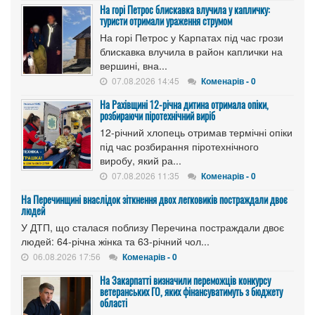
На горі Петрос блискавка влучила у капличку:
туристи отримали ураження струмом
На горі Петрос у Карпатах під час грози
блискавка влучила в район каплички на
вершині, вна...
07.08.2026 14:45
Коменарів - 0
На Рахівщині 12-річна дитина отримала опіки,
розбираючи піротехнічний виріб
12-річний хлопець отримав термічні опіки
під час розбирання піротехнічного
виробу, який ра...
07.08.2026 11:35
Коменарів - 0
На Перечинщині внаслідок зіткнення двох легковиків постраждали двоє
людей
У ДТП, що сталася поблизу Перечина постраждали двоє
людей: 64-річна жінка та 63-річний чол...
06.08.2026 17:56
Коменарів - 0
На Закарпатті визначили переможців конкурсу
ветеранських ГО, яких фінансуватимуть з бюджету
області