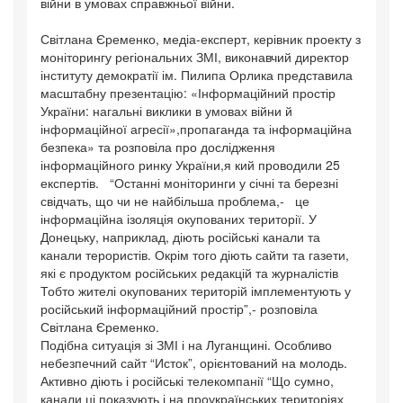
війни в умовах справжньої війни.
Світлана Єременко, медіа-експерт, керівник проекту з
моніторингу регіональних ЗМІ, виконавчий директор
інституту демократії ім. Пилипа Орлика представила
масштабну презентацію: «Інформаційний простір
України: нагальні виклики в умовах війни й
інформаційної агресії»,пропаганда та інформаційна
безпека» та розповіла про дослідження
інформаційного ринку України,я кий проводили 25
експертів. “Останні моніторинги у січні та березні
свідчать, що чи не найбільша проблема,- це
інформаційна ізоляція окупованих території. У
Донецьку, наприклад, діють російські канали та
канали терористів. Окрім того діють сайти та газети,
які є продуктом російських редакцій та журналістів
Тобто жителі окупованих територій імплементують у
російський інформаційний простір”,- розповіла
Світлана Єременко.
Подібна ситуація зі ЗМІ і на Луганщині. Особливо
небезпечний сайт “Исток”, орієнтований на молодь.
Активно діють і російські телекомпанії “Що сумно,
канали ці показують і на проукраїнських територіях