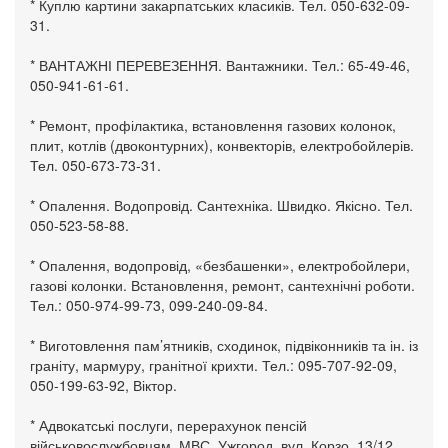
* Куплю картини закарпатських класиків. Тел. 050-632-09-
31.
* ВАНТАЖНІ ПЕРЕВЕЗЕННЯ. Вантажники. Тел.: 65-49-46,
050-941-61-61.
* Ремонт, профілактика, встановлення газових колонок,
плит, котлів (двоконтурних), конвекторів, електробойлерів.
Тел. 050-673-73-31.
* Опалення. Водопровід. Сантехніка. Швидко. Якісно. Тел.
050-523-58-88.
* Опалення, водопровід, «безбашенки», електробойлери,
газові колонки. Встановлення, ремонт, сантехнічні роботи.
Тел.: 050-974-99-73, 099-240-09-84.
* Виготовлення пам’ятників, сходинок, підвіконників та ін. із
граніту, мармуру, гранітної крихти. Тел.: 095-707-92-09,
050-199-63-92, Віктор.
* Адвокатські послуги, перерахунок пенсій
військовослужбовцям, МВС. Ужгород, вул. Корзо, 13/12.