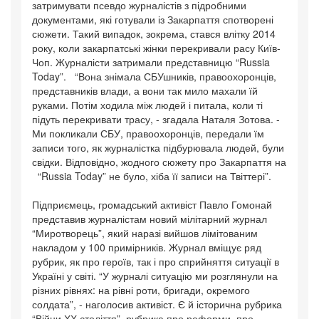
затримувати псевдо журналістів з підробними
документами, які готували із Закарпаття спотворені
сюжети. Такий випадок, зокрема, стався влітку 2014
року, коли закарпатські жінки перекривали расу Київ-
Чоп. Журналісти затримали представницю “Russia
Today”. “Вона знімала СБУшників, правоохоронців,
представників влади, а вони так мило махали їй
руками. Потім ходила між людей і питала, коли ті
підуть перекривати трасу, - згадала Наталя Зотова. -
Ми покликали СБУ, правоохоронців, передали їм
записи того, як журналістка підбурювала людей, були
свідки. Відповідно, жодного сюжету про Закарпаття на
“Russia Today” не було, хіба її записи на Твіттері”.
Підприємець, громадський активіст Павло Гомонай
представив журналістам новий мілітарний журнал
“Миротворець”, який наразі вийшов лімітованим
накладом у 100 примірників. Журнал вміщує ряд
рубрик, як про героїв, так і про сприйняття ситуації в
Україні у світі. “У журналі ситуацію ми розглянули на
різних рівнях: на рівні роти, бригади, окремого
солдата”, - наголосив активіст. Є й історична рубрика
“Війни ХХ століття”, рубрика про реформи, про