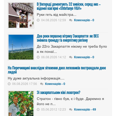
В Ужгороді демонтують 32 вивіски, серед них –
відомої кав'ярні «Shtefanyo V&V»
Руки геть від майстра...
04.08.2026 12:59
Коменарів - 0
Два роки першому вітряку Закарпаття: як ВЕС
змінила громаду та енергетику регіону
До 22го Закарпаття нікому не треба було
а як понаї...
06.08.2026 14:12
Коменарів - 0
На Перечинщині внаслідок зіткнення двох легковиків постраждали двоє
людей
Ну дуже актуальна інформація....
06.08.2026 17:56
Коменарів - 0
Зі закарпатським ківі лохотрон?
Стратон - гівно був, є і буде. Даремно я
його не п...
05.06.2012 12:23
Коменарів - 49