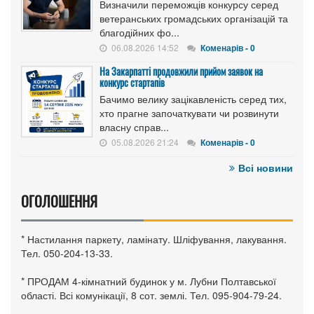
Визначили переможців конкурсу серед
ветеранських громадських організацій та
благодійних фо...
06.08.2026 14:52
Коменарів - 0
На Закарпатті продовжили прийом заявок на
конкурс стартапів
Бачимо велику зацікавленість серед тих,
хто прагне започаткувати чи розвинути
власну справ...
05.08.2026 21:24
Коменарів - 0
Всі новини
ОГОЛОШЕННЯ
* Настилання паркету, ламінату. Шліфування, лакування.
Тел. 050-204-13-33.
* ПРОДАМ 4-кімнатний будинок у м. Лубни Полтавської
області. Всі комунікації, 8 сот. землі. Тел. 095-904-79-24.