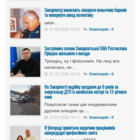
Закарпатці вимагають покарати коньячних баронів
та повернути завод колективу
цирк...
01.08.2026 14:33
Коменарів - 0
Заступника голови Закарпатської ОВА Ростислава
Пріцака звільнили з посади
Триндєц, ну і фізіономія. На лиці все
написано, не...
21.07.2026 19:16
Коменарів - 0
На Закарпатті водійку засудили до 8 років за
смертельну ДТП із загибеллю матері та 13-річного
сина
Покупляли тачки цім неадекватним
дурням алюдям це ...
27.07.2026 14:17
Коменарів - 0
В Ужгороді привітали медичних працівників
напередодні професійного свята
ко йсе на картинці ?????...