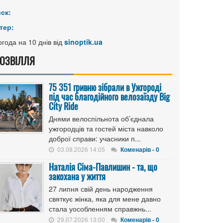
иск:
тер:
года на 10 днів від
sinoptik.ua
ОЗВІЛЛЯ
75 351 гривню зібрали в Ужгороді
під час благодійного велозаїзду Big
Сity Ride
Днями велоспільнота об’єднала
ужгородців та гостей міста навколо
доброї справи: учасники п...
03.08.2026 14:05
Коменарів - 0
Наталія Сіма-Павлишин - та, що
закохана у життя
27 липня свій день народження
святкує жінка, яка для мене давно
стала уособленням справжнь...
29.07.2026 13:00
Коменарів - 0