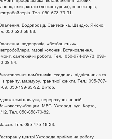
Ремонт, профілактика, встановлення газових
лонок, плит, котлів (двоконтурних), конвекторів,
ектробойлерів. Тел. 050-673-73-31.
Опалення. Водопровід. Сантехніка. Швидко. Якісно.
л. 050-523-58-88.
 Опалення, водопровід, «безбашенки»,
ектробойлери, газові колонки. Встановлення,
монт, сантехнічні роботи. Тел.: 050-974-99-73, 099-
0-09-84.
Виготовлення пам’ятників, сходинок, підвіконників та
. із граніту, мармуру, гранітної крихти. Тел.: 095-707-
-09, 050-199-63-92, Віктор.
Адвокатські послуги, перерахунок пенсій
ійськовослужбовцям, МВС. Ужгород, вул. Корзо,
/12. Тел. 050-658-70-82.
Масаж. Тел. 095-475-18-38.
 Ресторан у центрі Ужгорода прийме на роботу