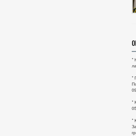
О
*
ла
*
По
0
* 
0
* 
За
гр