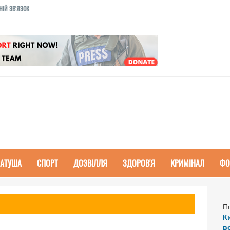
НІЙ ЗВ'ЯЗОК
РАТУША
СПОРТ
ДОЗВІЛЛЯ
ЗДОРОВ'Я
КРИМІНАЛ
ФО
П
К
в