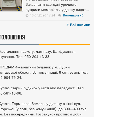
Закарпаття сьогодні урочисто
відкрили меморіальну дошку видат...
10.07.2026 17:24
Коменарів - 0
Всі новини
ГОЛОШЕННЯ
 Настилання паркету, ламінату. Шліфування,
кування. Тел. 050-204-13-33.
 ПРОДАМ 4-кімнатний будинок у м. Лубни
лтавської області. Всі комунікації, 8 сот. землі. Тел.
95-904-79-24.
Куплю старий будинок у місті або передмісті. Тел.
50-561-10-96.
Куплю. Терміново! Земельну ділянку в кінці вул.
горської (у полі, без комунікацій), до 300—400 тис.
н. Без посередників. Розрахунок протягом доби.