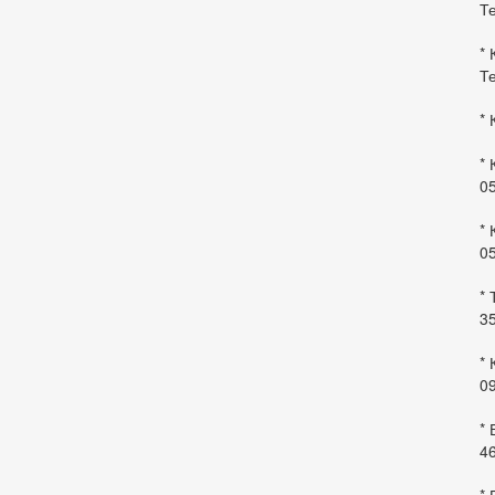
Те
* 
Те
* 
* 
0
* 
0
* 
35
* 
09
*
46