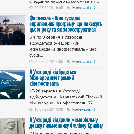
спадщина нашого краю оживе в т...
20.07.2026 19:05
Коменарів - 0
Фестиваль «Кіно сусідів»
оприлюднив програму: що покажуть
цього року та як зареєструватися
З 4 по 9 серпня в Ужгороді
відбудеться 5-й щорічний
міжнародний кінофестиваль «Кіно
сусіді...
20.07.2026 14:55
Коменарів - 0
В Ужгороді відбудеться
Міжнародний гірський
кінофестиваль
17-20 вересня в Ужгороді
відбудеться VII Карпатський Гірський
Міжнародний Кінофестиваль (C...
18.07.2026 13:38
Коменарів - 0
В Ужгороді відкрили меморіальну
дошку письменнику Феліксу Кривіну
У Народному музеї літератури