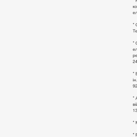
* 
ко
ел
* 
Те
*
ел
ре
24
* 
ін
92
* 
в
13
* 
*