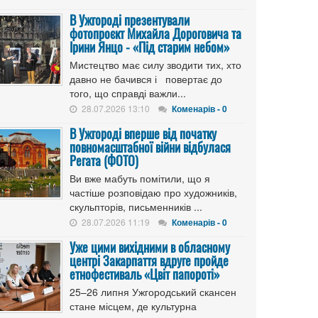
В Ужгороді презентували
фотопроєкт Михайла Дороговича та
Ірини Янцо - «Під старим небом»
Мистецтво має силу зводити тих, хто
давно не бачився і повертає до
того, що справді важли...
28.07.2026 13:10
Коменарів - 0
В Ужгороді вперше від початку
повномасштабної війни відбулася
Регата (ФОТО)
Ви вже мабуть помітили, що я
частіше розповідаю про художників,
скульпторів, письменників ...
28.07.2026 11:19
Коменарів - 0
Уже цими вихідними в обласному
центрі Закарпаття вдруге пройде
етнофестиваль «Цвіт папороті»
25–26 липня Ужгородський скансен
стане місцем, де культурна