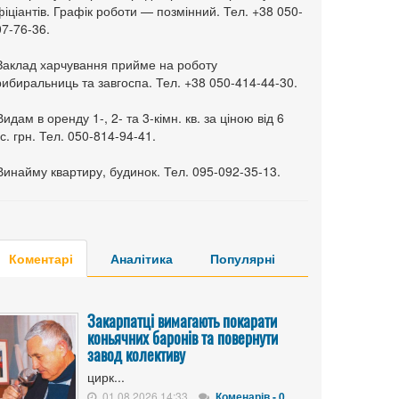
іціантів. Графік роботи — позмінний. Тел. +38 050-
7-76-36.
 Заклад харчування прийме на роботу
ибиральниць та завгоспа. Тел. +38 050-414-44-30.
Видам в оренду 1-, 2- та 3-кімн. кв. за ціною від 6
с. грн. Тел. 050-814-94-41.
Винайму квартиру, будинок. Тел. 095-092-35-13.
Коментарі
Аналітика
Популярні
Закарпатці вимагають покарати
коньячних баронів та повернути
завод колективу
цирк...
01.08.2026 14:33
Коменарів - 0