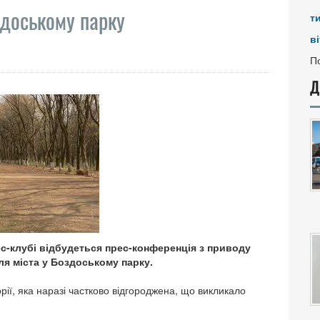
здоському парку
т
ві
По
Д
ес-клубі відбудеться прес-конференція з приводу
ля міста у Боздоському парку.
ії, яка наразі частково відгороджена, що викликало
.