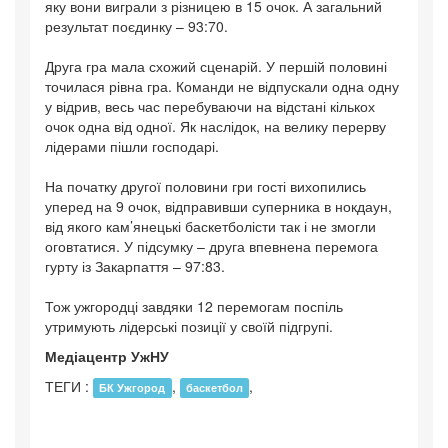
яку вони виграли з різницею в 15 очок. А загальний
результат поєдинку – 93:70.
Друга гра мала схожий сценарій. У першій половині
точилася рівна гра. Команди не відпускали одна одну
у відрив, весь час перебуваючи на відстані кількох
очок одна від одної. Як наслідок, на велику перерву
лідерами пішли господарі.
На початку другої половини гри гості вихопились
уперед на 9 очок, відправивши суперника в нокдаун,
від якого кам’янецькі баскетболісти так і не змогли
оговтатися. У підсумку – друга впевнена перемога
гурту із Закарпаття – 97:83.
Тож ужгородці завдяки 12 перемогам поспіль
утримують лідерські позиції у своїй підгрупі.
Медіацентр УжНУ
ТЕГИ :
,
,
БК Ужгород
баскетбол