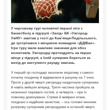
У черговому турі чоловічої першої ліги з
баскетболу в підгрупі «Захід» БК «Ужгород-
УжНУ» завітав у гості до Кам’янця-Подільського,
де зустрічався з місцевою командою «ДіДІБао».
Ігри туру мали важливе значення для обох
колективів. Ужгородці претендують на перше
місце у підгрупі, а їхній суперник бореться за
вихід до наступного раунду змагань.
У першій грі господарі захопили ініціативу з самого
початку поєдинку й відірвалися в рахунку на 7 очок.
Проте у другій чверті ужгородці наздогнали суперника
й навіть вийшли вперед. Третя частина пройшла за
незначної переваги гостей, а четверта – при їх
повному домінуванні. Стрімкі й вивірені атаки,
поєднані з надійним захистом, – ось головні чинники
розгрому суперників ужгородцями в останній чверті,