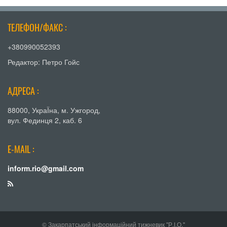
ТЕЛЕФОН/ФАКС :
+380990052393
Редактор: Петро Гойс
АДРЕСА :
88000, УкраЇна, м. Ужгород,
вул. Фединця 2, каб. 6
E-MAIL :
inform.rio@gmail.com
© Закарпатський інформаційний тижневик "Р.І.О."