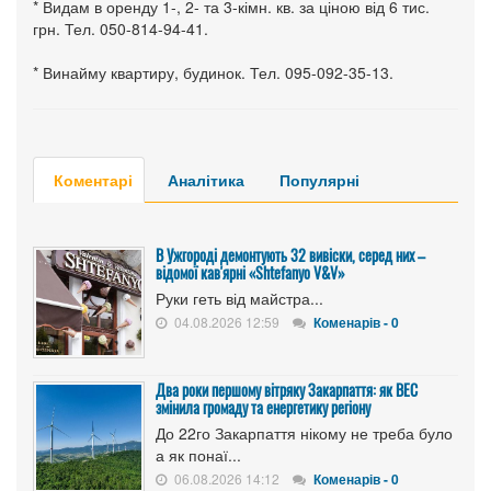
* Видам в оренду 1-, 2- та 3-кімн. кв. за ціною від 6 тис.
грн. Тел. 050-814-94-41.
* Винайму квартиру, будинок. Тел. 095-092-35-13.
Коментарі
Аналітика
Популярні
В Ужгороді демонтують 32 вивіски, серед них –
відомої кав'ярні «Shtefanyo V&V»
Руки геть від майстра...
04.08.2026 12:59
Коменарів - 0
Два роки першому вітряку Закарпаття: як ВЕС
змінила громаду та енергетику регіону
До 22го Закарпаття нікому не треба було
а як понаї...
06.08.2026 14:12
Коменарів - 0