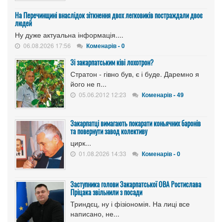
На Перечинщині внаслідок зіткнення двох легковиків постраждали двоє
людей
Ну дуже актуальна інформація....
06.08.2026 17:56
Коменарів - 0
Зі закарпатським ківі лохотрон?
Стратон - гівно був, є і буде. Даремно я
його не п...
05.06.2012 12:23
Коменарів - 49
Закарпатці вимагають покарати коньячних баронів
та повернути завод колективу
цирк...
01.08.2026 14:33
Коменарів - 0
Заступника голови Закарпатської ОВА Ростислава
Пріцака звільнили з посади
Триндєц, ну і фізіономія. На лиці все
написано, не...