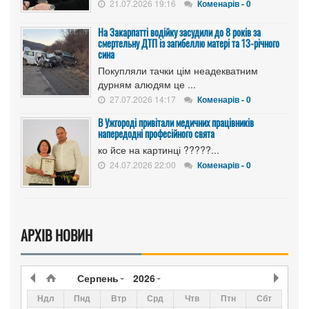
21.07.2026 19:16
Коменарів - 0
На Закарпатті водійку засудили до 8 років за
смертельну ДТП із загибеллю матері та 13-річного
сина
Покупляли тачки цім неадекватним
дурням алюдям це ...
27.07.2026 14:17
Коменарів - 0
В Ужгороді привітали медичних працівників
напередодні професійного свята
ко йсе на картинці ?????...
24.07.2026 22:00
Коменарів - 0
АРХІВ НОВИН
Серпень
2026
Ндл
Пнд
Втр
Срд
Чтв
Птн
Сбт