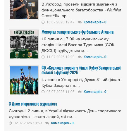
В Ужгороді провели відкриті змагання з
функціонального багатоборства «WarWar
CrossFit», пр...
18.07.2026 12:47
Коменарів - 0
Меморіал закарпатського футбольного Атланта
16 липня о 17:00 на мукачівському
стадіоні імені Василя Турянчика (СОК
ДЮСШ) відбудеться м...
11.07.2026 12:20
Коменарів - 0
ФК «Севлюш» переміг у фіналі Кубку Закарпатської
області з футболу-2026
4 липня в Ужгороді відбувся 81-ий фінал
Кубка Закарпаття....
05.07.2026 11:06
Коменарів - 0
З Днем спортивного журналіста
Сьогодні, 2 липня, в Україні відзначають День спортивного
журналіста – свято людей, які вм...
02.07.2026 10:59
Коменарів - 0