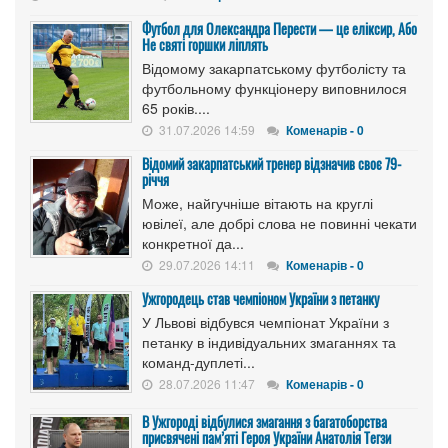
Футбол для Олександра Перести — це еліксир, Або
Не святі горшки ліплять
Відомому закарпатському футболісту та
футбольному функціонеру виповнилося
65 років....
31.07.2026 14:59
Коменарів - 0
Відомий закарпатський тренер відзначив своє 79-
річчя
Може, найгучніше вітають на круглі
ювілеї, але добрі слова не повинні чекати
конкретної да...
29.07.2026 14:11
Коменарів - 0
Ужгородець став чемпіоном України з петанку
У Львові відбувся чемпіонат України з
петанку в індивідуальних змаганнях та
команд-дуплеті...
28.07.2026 11:47
Коменарів - 0
В Ужгороді відбулися змагання з багатоборства
присвячені пам’яті Героя України Анатолія Тегзи