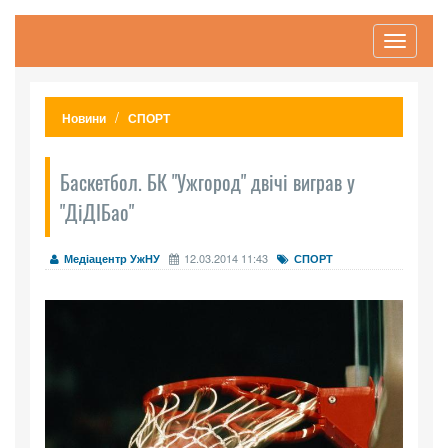
Toggle
navigati
Новини
СПОРТ
Баскетбол. БК "Ужгород" двічі виграв у
"ДіДІБао"
12.03.2014 11:43
Медіацентр УжНУ
СПОРТ