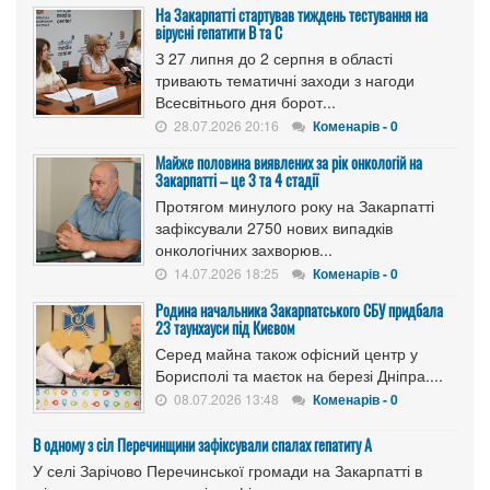
На Закарпатті стартував тиждень тестування на
вірусні гепатити B та C
З 27 липня до 2 серпня в області
тривають тематичні заходи з нагоди
Всесвітнього дня борот...
28.07.2026 20:16
Коменарів - 0
Майже половина виявлених за рік онкологій на
Закарпатті – це 3 та 4 стадії
Протягом минулого року на Закарпатті
зафіксували 2750 нових випадків
онкологічних захворюв...
14.07.2026 18:25
Коменарів - 0
Родина начальника Закарпатського СБУ придбала
23 таунхауси під Києвом
Серед майна також офісний центр у
Борисполі та маєток на березі Дніпра....
08.07.2026 13:48
Коменарів - 0
В одному з сіл Перечинщини зафіксували спалах гепатиту А
У селі Зарічово Перечинської громади на Закарпатті в