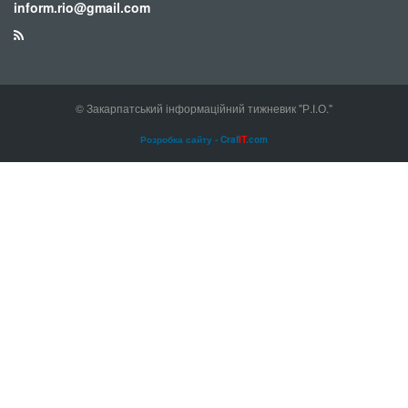
inform.rio@gmail.com
© Закарпатський інформаційний тижневик "Р.І.О."
Розробка сайту - Craf
IT
.com