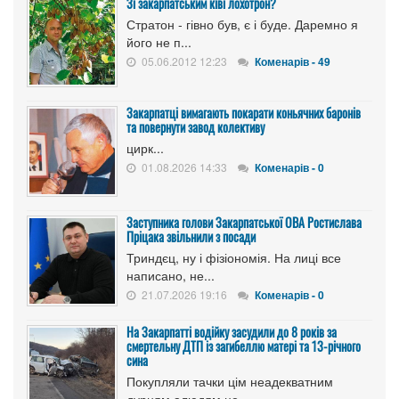
Зі закарпатським ківі лохотрон?
Стратон - гівно був, є і буде. Даремно я
його не п...
05.06.2012 12:23
Коменарів - 49
Закарпатці вимагають покарати коньячних баронів
та повернути завод колективу
цирк...
01.08.2026 14:33
Коменарів - 0
Заступника голови Закарпатської ОВА Ростислава
Пріцака звільнили з посади
Триндєц, ну і фізіономія. На лиці все
написано, не...
21.07.2026 19:16
Коменарів - 0
На Закарпатті водійку засудили до 8 років за
смертельну ДТП із загибеллю матері та 13-річного
сина
Покупляли тачки цім неадекватним
дурням алюдям це ...