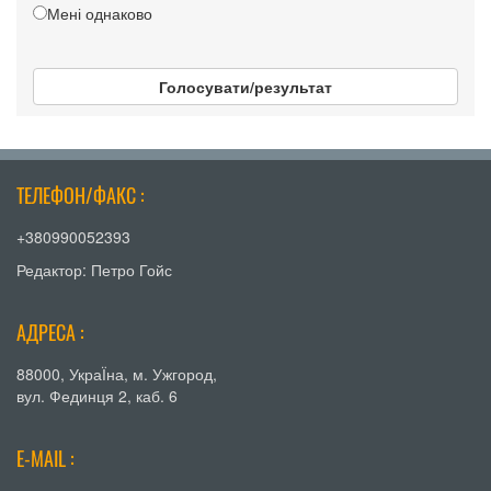
Мені однаково
Голосувати/результат
ТЕЛЕФОН/ФАКС :
+380990052393
Редактор: Петро Гойс
АДРЕСА :
88000, УкраЇна, м. Ужгород,
вул. Фединця 2, каб. 6
E-MAIL :