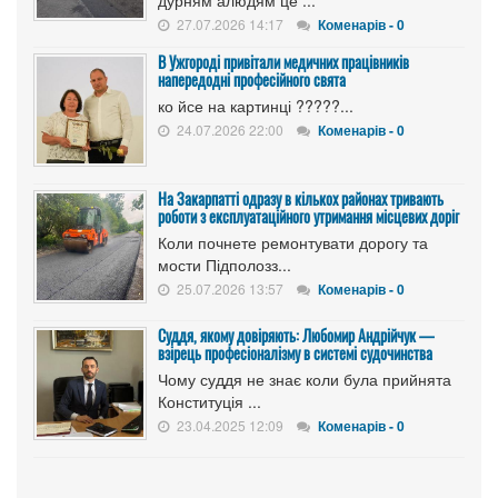
27.07.2026 14:17
Коменарів - 0
В Ужгороді привітали медичних працівників
напередодні професійного свята
ко йсе на картинці ?????...
24.07.2026 22:00
Коменарів - 0
На Закарпатті одразу в кількох районах тривають
роботи з експлуатаційного утримання місцевих доріг
Коли почнете ремонтувати дорогу та
мости Підполозз...
25.07.2026 13:57
Коменарів - 0
Суддя, якому довіряють: Любомир Андрійчук —
взірець професіоналізму в системі судочинства
Чому суддя не знає коли була прийнята
Конституція ...
23.04.2025 12:09
Коменарів - 0