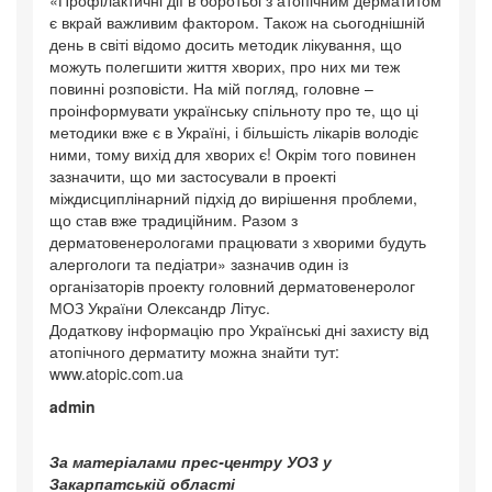
є вкрай важливим фактором. Також на сьогоднішній
день в світі відомо досить методик лікування, що
можуть полегшити життя хворих, про них ми теж
повинні розповісти. На мій погляд, головне –
проінформувати українську спільноту про те, що ці
методики вже є в Україні, і більшість лікарів володіє
ними, тому вихід для хворих є! Окрім того повинен
зазначити, що ми застосували в проекті
міждисциплінарний підхід до вирішення проблеми,
що став вже традиційним. Разом з
дерматовенерологами працювати з хворими будуть
алергологи та педіатри» зазначив один із
організаторів проекту головний дерматовенеролог
МОЗ України Олександр Літус.
Додаткову інформацію про Українські дні захисту від
атопічного дерматиту можна знайти тут:
www.atopic.com.ua
admin
За матеріалами прес-центру УОЗ у
Закарпатській області