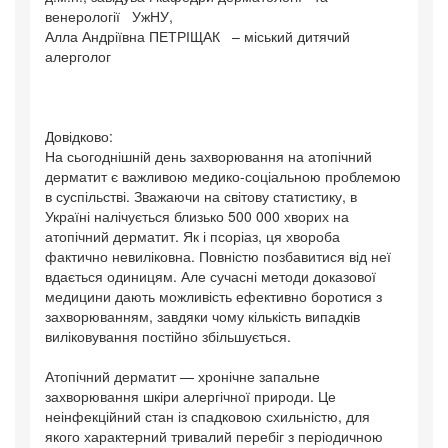
венерології УжНУ,
Алла Андріївна ПЕТРІЩАК – міський дитячий
алерголог
Довідково:
На сьогоднішній день захворювання на атопічний
дерматит є важливою медико-соціальною проблемою
в суспільстві. Зважаючи на світову статистику, в
Україні налічується близько 500 000 хворих на
атопічний дерматит. Як і псоріаз, ця хвороба
фактично невиліковна. Повністю позбавитися від неї
вдається одиницям. Але сучасні методи доказової
медицини дають можливість ефективно боротися з
захворюванням, завдяки чому кількість випадків
виліковування постійно збільшується.
Атопічний дерматит — хронічне запальне
захворювання шкіри алергічної природи. Це
неінфекційний стан із спадковою схильністю, для
якого характерний тривалий перебіг з періодичною