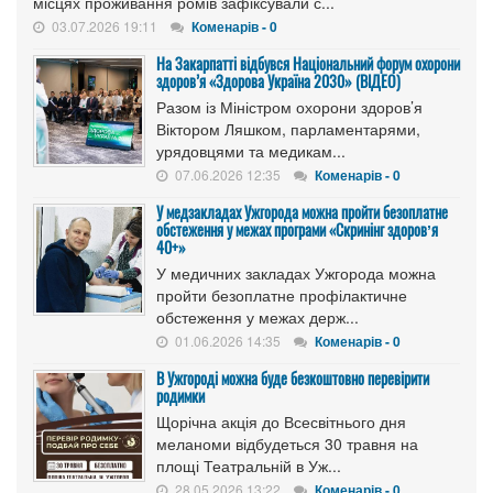
місцях проживання ромів зафіксували с...
03.07.2026 19:11
Коменарів - 0
На Закарпатті відбувся Національний форум охорони
здоров’я «Здорова Україна 2030» (ВІДЕО)
Разом із Міністром охорони здоров’я
Віктором Ляшком, парламентарями,
урядовцями та медикам...
07.06.2026 12:35
Коменарів - 0
У медзакладах Ужгорода можна пройти безоплатне
обстеження у межах програми «Скринінг здоровʼя
40+»
У медичних закладах Ужгорода можна
пройти безоплатне профілактичне
обстеження у межах держ...
01.06.2026 14:35
Коменарів - 0
В Ужгороді можна буде безкоштовно перевірити
родимки
Щорічна акція до Всесвітнього дня
меланоми відбудеться 30 травня на
площі Театральній в Уж...
28.05.2026 13:22
Коменарів - 0