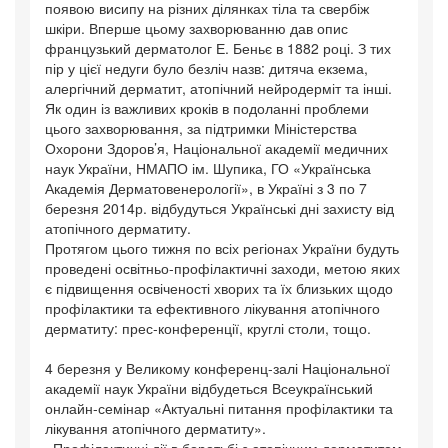
появою висипу на різних ділянках тіла та свербіж
шкіри. Вперше цьому захворюванню дав опис
французький дерматолог Е. Беньє в 1882 році. З тих
пір у цієї недуги було безліч назв: дитяча екзема,
алергічний дерматит, атопічний нейродерміт та інші.
Як один із важливих кроків в подоланні проблеми
цього захворювання, за підтримки Міністерства
Охорони Здоров’я, Національної академії медичних
наук України, НМАПО ім. Шупика, ГО «Українська
Академія Дерматовенерології», в Україні з 3 по 7
березня 2014р. відбудуться Українські дні захисту від
атопічного дерматиту.
Протягом цього тижня по всіх регіонах України будуть
проведені освітньо-профілактичні заходи, метою яких
є підвищення освіченості хворих та їх близьких щодо
профілактики та ефективного лікування атопічного
дерматиту: прес-конференції, круглі столи, тощо.
4 березня у Великому конференц-залі Національної
академії наук України відбудеться Всеукраїнський
онлайн-семінар «Актуальні питання профілактики та
лікування атопічного дерматиту».
«Профілактичні дії в боротьбі з атопічним дерматитом