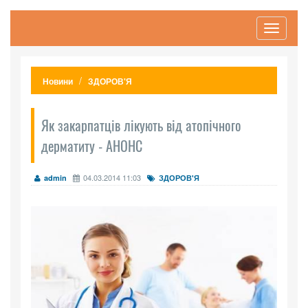
Toggle
navigati
Новини
ЗДОРОВ'Я
Як закарпатців лікують від атопічного
дерматиту - АНОНС
04.03.2014 11:03
admin
ЗДОРОВ'Я