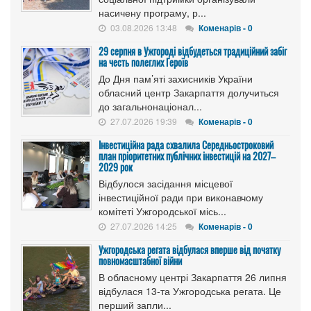
насичену програму, р...
03.08.2026 13:48
Коменарів - 0
29 серпня в Ужгороді відбудеться традиційний забіг
на честь полеглих Героїв
До Дня пам’яті захисників України
обласний центр Закарпаття долучиться
до загальнонаціонал...
27.07.2026 19:39
Коменарів - 0
Інвестиційна рада схвалила Середньостроковий
план пріоритетних публічних інвестицій на 2027–
2029 рок
Відбулося засідання місцевої
інвестиційної ради при виконавчому
комітеті Ужгородської місь...
27.07.2026 14:25
Коменарів - 0
Ужгородська регата відбулася вперше від початку
повномасштабної війни
В обласному центрі Закарпаття 26 липня
відбулася 13-та Ужгородська регата. Це
перший запли...