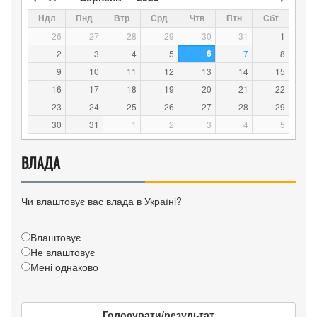
Ндл
Пнд
Втр
Срд
Чтв
Птн
Сбт
26
27
28
29
30
31
1
6
2
3
4
5
7
8
9
10
11
12
13
14
15
16
17
18
19
20
21
22
23
24
25
26
27
28
29
30
31
1
2
3
4
5
ВЛАДА
Чи влаштовує вас влада в Україні?
Влаштовує
Не влаштовує
Мені однаково
Голосувати/результат