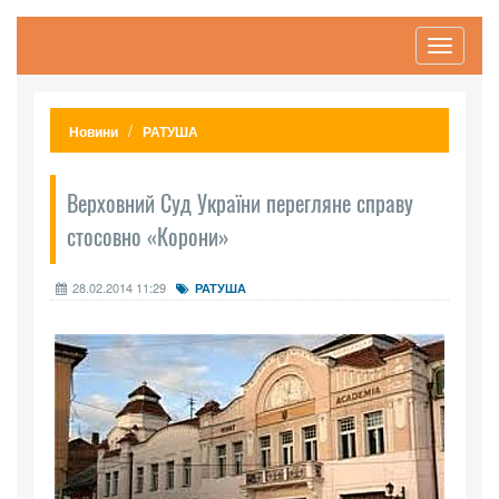
Toggle
navigati
Новини
РАТУША
Верховний Суд України перегляне справу
стосовно «Корони»
28.02.2014 11:29
РАТУША