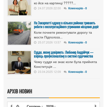
ко йсе на картинці ?????...
24.07.2026 22:00
Коменарів - 0
На Закарпатті одразу в кількох районах тривають
роботи з експлуатаційного утримання місцевих доріг
Коли почнете ремонтувати дорогу та
мости Підполозз...
25.07.2026 13:57
Коменарів - 0
Суддя, якому довіряють: Любомир Андрійчук —
взірець професіоналізму в системі судочинства
Чому суддя не знає коли була прийнята
Конституція ...
23.04.2025 12:09
Коменарів - 0
АРХІВ НОВИН
Серпень
2026