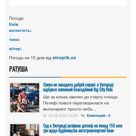
Погода
Київ
вологість:
тиск:
вітер:
Погода на 10 днів від
sinoptik.ua
РАТУША
Спека не завадила добрій справі: в Ужгороді
відбувся липневий благодійний Big City Ride
Ще за кілька хвилин до старту площа
Петефі поволі перетворилася на
велопаркінг просто неба...
05.08.2026 20:26
Коменарів - 0
Cуд в Ужгороді розірвав договір на понад 155 млн
грн щодо будівництва автотранспортної бази