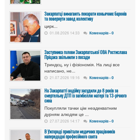
Закарпатці вимагають покарати коньячних баронів
та повернути завод колективу
цирк...
01.08.2026 14:33
Коменарів - 0
Заступника голови Закарпатської ОВА Ростислава
Пріцака звільнили з посади
Триндєц, ну і фізіономія. На лиці все
написано, не...
21.07.2026 19:16
Коменарів - 0
На Закарпатті водійку засудили до 8 років за
смертельну ДТП із загибеллю матері та 13-річного
сина
Покупляли тачки цім неадекватним
дурням алюдям це ...
27.07.2026 14:17
Коменарів - 0
В Ужгороді привітали медичних працівників
напередодні професійного свята