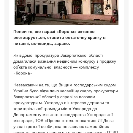
Попри те, що наразі «Корона» активно
реставрується, ставити остаточну крапку в
питанні, вочевидь, зарано.
Як відомо, прокуратура Закарпатської області
домагалася визнання недійсним конкурсу з продажу
об’єкта комунальної власності — комплексу
«Корона».
Незважаючи на те, що Вищим господарським судом
України було відхилено касаційну скаргу прокуратури
Закарпатської області у справі за позовом
прокуратури м. Ужгорода в інтересах держави та
територіальної громади міста Ужгорода до
Департаменту міського господарства Ужгородської
міськради, ТОВ «Проект готель консалтинг ЛТД» за
участі третьої особи, яка не заявляє самостійних
вимог на предмет спору на стороні відповідача ПТВП