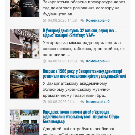
Закарпатська обласна прокуратура через
суд домоглася розірвання договору на
будівництво ав...
04.08.2026 14:58
Коменарів - 0
В Ужгороді демонтують 32 вивіски, серед них –
відомої кав'ярні «Shtefanyo V&V»
Ужгородська міська рада оприлюднила
список вивісок, табличок, кронштейнів, які
встановили ...
04.08.2026 12:59
Коменарів - 0
Вперше з 1986 року: у Закарпатському драмтеатрі
розпочали повне оновлення крісел у глядацькій залі
У Закарпатському академічному
обласному українському музично-
драматичному театрі імені бра...
03.08.2026 21:41
Коменарів - 0
Впродовж тижня півсотні дітей з Ужгорода
відпочивали в угорському місті-побратимі Обуда-
Бекашмедьєр
Для дітей, які потребують особливої
соціальної підтримки організували