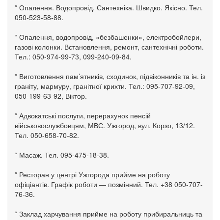
* Опалення. Водопровід. Сантехніка. Швидко. Якісно. Тел.
050-523-58-88.
* Опалення, водопровід, «безбашенки», електробойлери,
газові колонки. Встановлення, ремонт, сантехнічні роботи.
Тел.: 050-974-99-73, 099-240-09-84.
* Виготовлення пам’ятників, сходинок, підвіконників та ін. із
граніту, мармуру, гранітної крихти. Тел.: 095-707-92-09,
050-199-63-92, Віктор.
* Адвокатські послуги, перерахунок пенсій
військовослужбовцям, МВС. Ужгород, вул. Корзо, 13/12.
Тел. 050-658-70-82.
* Масаж. Тел. 095-475-18-38.
* Ресторан у центрі Ужгорода прийме на роботу
офіціантів. Графік роботи — позмінний. Тел. +38 050-707-
76-36.
* Заклад харчування прийме на роботу прибиральниць та