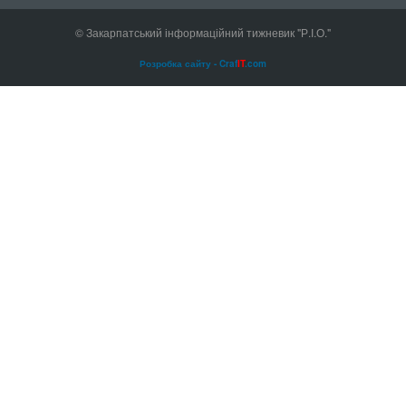
© Закарпатський інформаційний тижневик "Р.І.О."
Розробка сайту - Craf
IT
.com