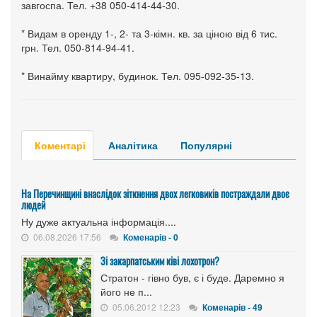
завгоспа. Тел. +38 050-414-44-30.
* Видам в оренду 1-, 2- та 3-кімн. кв. за ціною від 6 тис.
грн. Тел. 050-814-94-41.
* Винайму квартиру, будинок. Тел. 095-092-35-13.
Коментарі
Аналітика
Популярні
На Перечинщині внаслідок зіткнення двох легковиків постраждали двоє
людей
Ну дуже актуальна інформація....
06.08.2026 17:56
Коменарів - 0
Зі закарпатським ківі лохотрон?
Стратон - гівно був, є і буде. Даремно я
його не п...
05.06.2012 12:23
Коменарів - 49