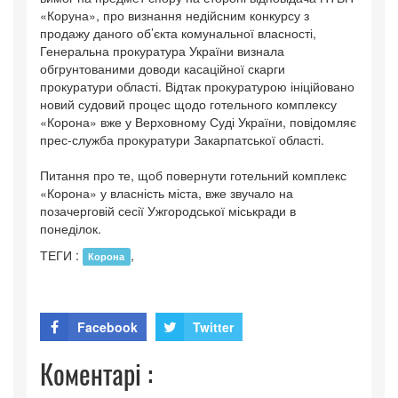
«Коруна», про визнання недійсним конкурсу з
продажу даного об’єкта комунальної власності,
Генеральна прокуратура України визнала
обгрунтованими доводи касаційної скарги
прокуратури області. Відтак прокуратурою ініційовано
новий судовий процес щодо готельного комплексу
«Корона» вже у Верховному Суді України, повідомляє
прес-служба прокуратури Закарпатської області.
Питання про те, щоб повернути готельний комплекс
«Корона» у власність міста, вже звучало на
позачерговій сесії Ужгородської міськради в
понеділок.
ТЕГИ :
,
Корона
Facebook
Twitter
Коментарі :