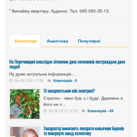
* Винайму квартиру, будинок. Тел. 095-092-35-13.
Коментарі
Аналітика
Популярні
На Перечинщині внаслідок зіткнення двох легковиків постраждали двоє
людей
Ну дуже актуальна інформація....
06.08.2026 17:56
Коменарів - 0
Зі закарпатським ківі лохотрон?
Стратон - гівно був, є і буде. Даремно я
його не п...
05.06.2012 12:23
Коменарів - 49
Закарпатці вимагають покарати коньячних баронів
та повернути завод колективу