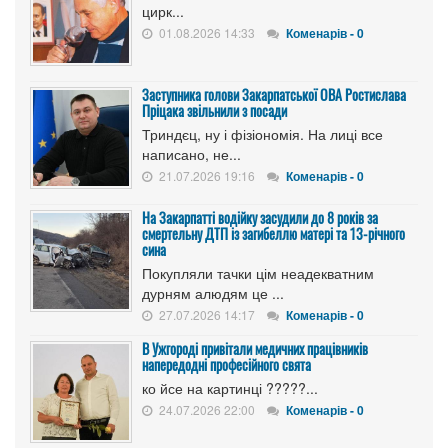
цирк...
01.08.2026 14:33
Коменарів - 0
Заступника голови Закарпатської ОВА Ростислава
Пріцака звільнили з посади
Триндєц, ну і фізіономія. На лиці все
написано, не...
21.07.2026 19:16
Коменарів - 0
На Закарпатті водійку засудили до 8 років за
смертельну ДТП із загибеллю матері та 13-річного
сина
Покупляли тачки цім неадекватним
дурням алюдям це ...
27.07.2026 14:17
Коменарів - 0
В Ужгороді привітали медичних працівників
напередодні професійного свята
ко йсе на картинці ?????...
24.07.2026 22:00
Коменарів - 0