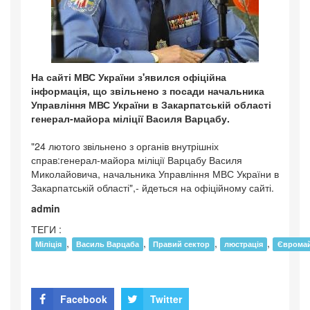
На сайті МВС України з'явился офіційна
інформація, що звільнено з посади начальника
Управління МВС України в Закарпатській області
генерал-майора міліції Василя Варцабу.
"24 лютого звільнено з органів внутрішніх
справ:генерал-майора міліції Варцабу Василя
Миколайовича, начальника Управління МВС України в
Закарпатській області",- йдеться на офіційному сайті.
admin
ТЕГИ :
,
,
,
,
Міліція
Василь Варцаба
Правий сектор
люстрація
Єврома
Facebook
Twitter