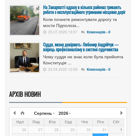
На Закарпатті одразу в кількох районах тривають
роботи з експлуатаційного утримання місцевих доріг
Коли почнете ремонтувати дорогу та
мости Підполозз...
25.07.2026 13:57
Коменарів - 0
Суддя, якому довіряють: Любомир Андрійчук —
взірець професіоналізму в системі судочинства
Чому суддя не знає коли була прийнята
Конституція ...
23.04.2025 12:09
Коменарів - 0
АРХІВ НОВИН
Серпень
2026
Ндл
Пнд
Втр
Срд
Чтв
Птн
Сбт
26
27
28
29
30
31
1