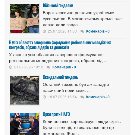
Військові гойдалки
Ворог класично розкачав українське
суспільство. В московському кремлі вже
давно дали завда...
25.07.2026 11:03
Коменарів - 0
В усіх областях завершено формування регіональних молодіжних
конгресів, обрано лідерів та делегатів
У липні в усіх областях завершено формування
регіональних молодіжних конгресів, обрано лід...
21.07.2026 19:12
Коменарів - 0
Скандальний тиждень
Останній тиждень був аж занадто
насичений новинами. ...
18.07.2026 16:54
Коменарів - 0
Орки проти НАТО
Коли почався коронавірус і люди скрізь
були в ізоляції, то здавалося, що це
армагедон. Жод...