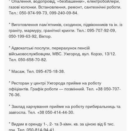
* Опалення, водопровід, «безбашенки», електробойлери,
газові колонки. Встановлення, ремонт, сантехнічні роботи.
Тел.: 050-974-99-73, 099-240-09-84.
* Виготовлення пам’ятників, сходинок, підвіконників та ін. із
граніту, мармуру, гранітної крихти. Тел.: 095-707-92-09,
050-199-63-92, Віктор.
* Адвокатські послуги, перерахунок пенсій
військовослужбовцям, МВС. Ужгород, вул. Корзо, 13/12.
Тел. 050-658-70-82.
* Масаж. Тел. 095-475-18-38.
* Ресторан у центрі Ужгорода прийме на роботу
офіціантів. Графік роботи — позмінний. Тел. +38 050-707-
76-36.
* Заклад харчування прийме на роботу прибиральниць та
завгоспа. Тел. +38 050-414-44-30.
* Видам в оренду 1-, 2- та 3-кімн. кв. за ціною від 6 тис.
грн. Тел. 050-814-94-41.