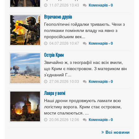
11.07.2026 13:43
Коменарів - 0
Втрачаємо друзів
Геополітичні гойдалки тривають. Чехи з
поляками поміняли владу на явно з
проросійським век...
04.07.2026 10:47
Коменарів - 0
Острів Крим
Звичайно ж, з географії нас всіх вчили,
що Крим є півостровом. З материком він
з’єднаний Г...
27.06.2026 10:03
Коменарів - 0
Лавра у вогні
Наші дрони продовжують ламати всю
логістику ворога. Крим стає островом,
мости спалюються. ...
20.06.2026 12:06
Коменарів - 0
Всі новини