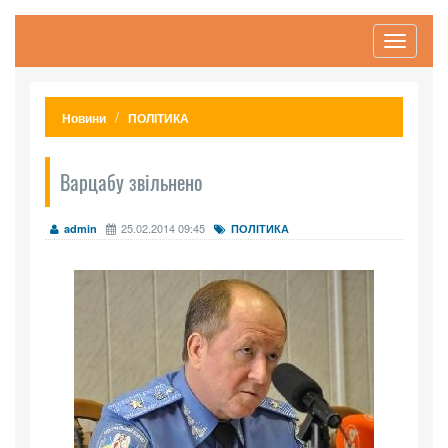
Toggle
navigati
Новини
ПОЛІТИКА
Варцабу звільнено
25.02.2014 09:45
admin
ПОЛІТИКА