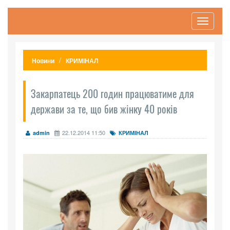
Toggle
navigati
Новини
КРИМІНАЛ
Закарпатець 200 годин працюватиме для
держави за те, що бив жінку 40 років
22.12.2014 11:50
admin
КРИМІНАЛ