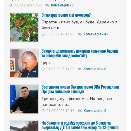
06.08.2026 17:56
Коменарів - 0
Зі закарпатським ківі лохотрон?
Стратон - гівно був, є і буде. Даремно я
його не п...
05.06.2012 12:23
Коменарів - 49
Закарпатці вимагають покарати коньячних баронів
та повернути завод колективу
цирк...
01.08.2026 14:33
Коменарів - 0
Заступника голови Закарпатської ОВА Ростислава
Пріцака звільнили з посади
Триндєц, ну і фізіономія. На лиці все
написано, не...
21.07.2026 19:16
Коменарів - 0
На Закарпатті водійку засудили до 8 років за
смертельну ДТП із загибеллю матері та 13-річного