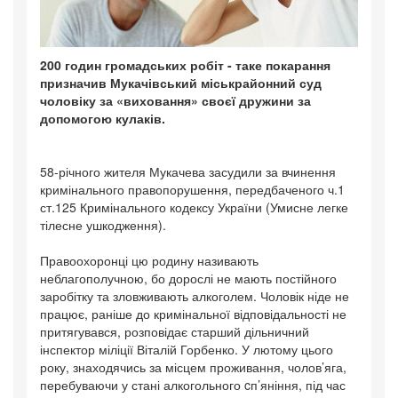
200 годин громадських робіт - таке покарання
призначив Мукачівський міськрайонний суд
чоловіку за «виховання» своєї дружини за
допомогою кулаків.
58-річного жителя Мукачева засудили за вчинення
кримінального правопорушення, передбаченого ч.1
ст.125 Кримінального кодексу України (Умисне легке
тілесне ушкодження).
Правоохоронці цю родину називають
неблагополучною, бо дорослі не мають постійного
заробітку та зловживають алкоголем. Чоловік ніде не
працює, раніше до кримінальної відповідальності не
притягувався, розповідає старший дільничний
інспектор міліції Віталій Горбенко. У лютому цього
року, знаходячись за місцем проживання, чолов’яга,
перебуваючи у стані алкогольного cп’яніння, під час