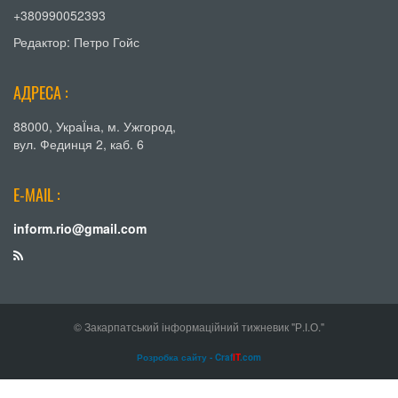
+380990052393
Редактор: Петро Гойс
АДРЕСА :
88000, УкраЇна, м. Ужгород,
вул. Фединця 2, каб. 6
E-MAIL :
inform.rio@gmail.com
© Закарпатський інформаційний тижневик "Р.І.О."
Розробка сайту - Craf
IT
.com