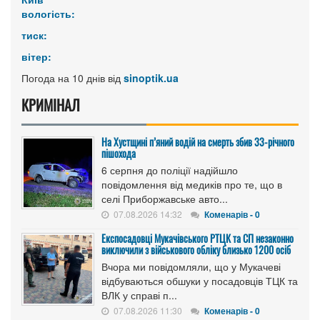
вологість:
тиск:
вітер:
Погода на 10 днів від
sinoptik.ua
КРИМІНАЛ
На Хустщині п’яний водій на смерть збив 33-річного
пішохода
6 серпня до поліції надійшло
повідомлення від медиків про те, що в
селі Приборжавське авто...
07.08.2026 14:32
Коменарів - 0
Експосадовці Мукачівського РТЦК та СП незаконно
виключили з військового обліку близько 1200 осіб
Вчора ми повідомляли, що у Мукачеві
відбуваються обшуки у посадовців ТЦК та
ВЛК у справі п...
07.08.2026 11:30
Коменарів - 0