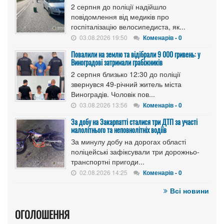
2 серпня до поліції надійшло
повідомлення від медиків про
госпіталізацію велосипедиста, як...
03.08.2026 19:50
Коменарів - 0
Повалили на землю та відібрали 9 000 гривень: у
Виноградові затримали грабіжників
2 серпня близько 12:30 до поліції
звернувся 49-річний житель міста
Виноградів. Чоловік пов...
03.08.2026 13:56
Коменарів - 0
За добу на Закарпатті сталися три ДТП за участі
малолітнього та неповнолітніх водіїв
За минулу добу на дорогах області
поліцейські зафіксували три дорожньо-
транспортні пригоди...
02.08.2026 14:25
Коменарів - 0
Всі новини
ОГОЛОШЕННЯ