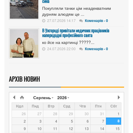
сина
Покупляли тачки цім неадекватним
дурням алюдям це ...
27.07.2026 14:17
Коменарів - 0
В Ужгороді привітали медичних працівників
напередодні професійного свята
ко йсе на картинці ?????...
24.07.2026 22:00
Коменарів - 0
АРХІВ НОВИН
Серпень
2026
Ндл
Пнд
Втр
Срд
Чтв
Птн
Сбт
26
27
28
29
30
31
1
8
2
3
4
5
6
7
9
10
11
12
13
14
15