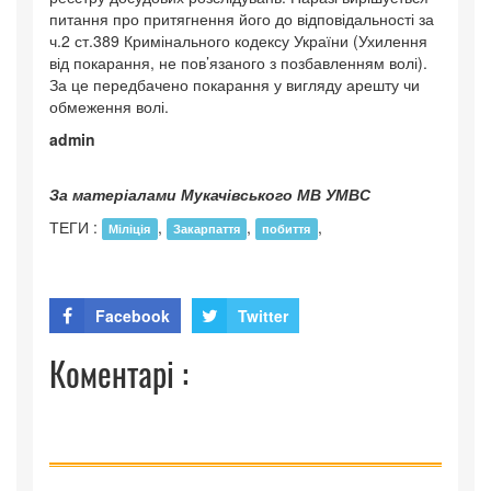
питання про притягнення його до відповідальності за
ч.2 ст.389 Кримінального кодексу України (Ухилення
від покарання, не пов’язаного з позбавленням волі).
За це передбачено покарання у вигляду арешту чи
обмеження волі.
admin
За матеріалами Мукачівського МВ УМВС
ТЕГИ :
,
,
,
Міліція
Закарпаття
побиття
Facebook
Twitter
Коментарі :