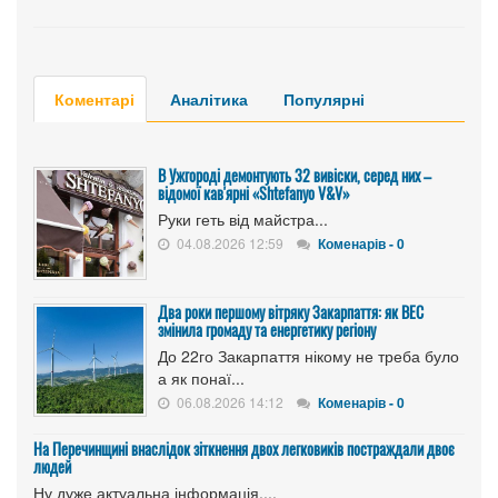
Коментарі
Аналітика
Популярні
В Ужгороді демонтують 32 вивіски, серед них –
відомої кав'ярні «Shtefanyo V&V»
Руки геть від майстра...
04.08.2026 12:59
Коменарів - 0
Два роки першому вітряку Закарпаття: як ВЕС
змінила громаду та енергетику регіону
До 22го Закарпаття нікому не треба було
а як понаї...
06.08.2026 14:12
Коменарів - 0
На Перечинщині внаслідок зіткнення двох легковиків постраждали двоє
людей
Ну дуже актуальна інформація....