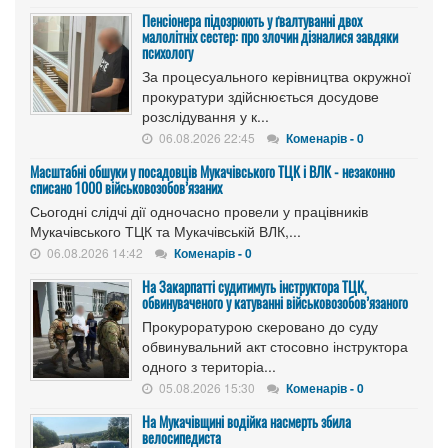
Пенсіонера підозрюють у ґвалтуванні двох
малолітніх сестер: про злочин дізналися завдяки
психологу
За процесуального керівництва окружної
прокуратури здійснюється досудове
розслідування у к...
06.08.2026 22:45
Коменарів - 0
Масштабні обшуки у посадовців Мукачівського ТЦК і ВЛК - незаконно
списано 1000 військовозобов’язаних
Сьогодні слідчі дії одночасно провели у працівників
Мукачівського ТЦК та Мукачівській ВЛК,...
06.08.2026 14:42
Коменарів - 0
На Закарпатті судитимуть інструктора ТЦК,
обвинуваченого у катуванні військовозобов’язаного
Прокуроратурою скеровано до суду
обвинувальний акт стосовно інструктора
одного з територіа...
05.08.2026 15:30
Коменарів - 0
На Мукачівщині водійка насмерть збила
велосипедиста