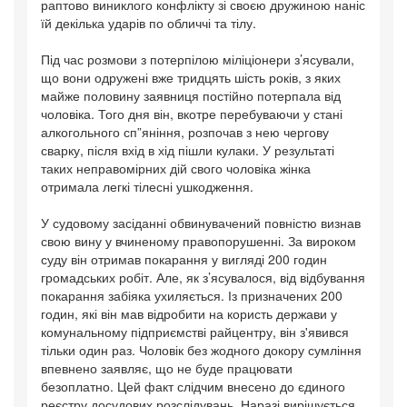
раптово виниклого конфлікту зі своєю дружиною наніс
їй декілька ударів по обличчі та тілу.
Під час розмови з потерпілою міліціонери з’ясували,
що вони одружені вже тридцять шість років, з яких
майже половину заявниця постійно потерпала від
чоловіка. Того дня він, вкотре перебуваючи у стані
алкогольного сп”яніння, розпочав з нею чергову
сварку, після вхід в хід пішли кулаки. У результаті
таких неправомірних дій свого чоловіка жінка
отримала легкі тілесні ушкодження.
У судовому засіданні обвинувачений повністю визнав
свою вину у вчиненому правопорушенні. За вироком
суду він отримав покарання у вигляді 200 годин
громадських робіт. Але, як з’ясувалося, від відбування
покарання забіяка ухиляється. Із призначених 200
годин, які він мав відробити на користь держави у
комунальному підприємстві райцентру, він з'явився
тільки один раз. Чоловік без жодного докору сумління
впевнено заявляє, що не буде працювати
безоплатно. Цей факт слідчим внесено до єдиного
реєстру досудових розслідувань. Наразі вирішується