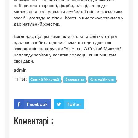
набори для творчості, фарби, олівці, папір для
малювання, та предмети особистої гігієни, косметики,
засоби догляду за тілом. Кожен з них також отримав у
дар натільний хрестик.
Виглядає, що цієї зими активістам та святим отцям
вдалося зробити щасливішими не один десяток
закарпатців, подарувати їм тепло. А Святий Миколай
направду завітав у десятки сердець, лишивши там
свої дари.
admin
ТЕГИ :
,
,
,
Святий Миколай
Закарпаття
благодійність
Facebook
Twitter
Коментарі :