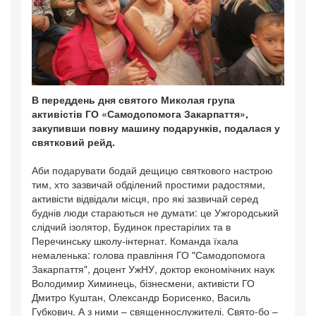
В переддень дня святого Миколая група
активістів ГО «Самодопомога Закарпаття»,
закупивши повну машину подарунків, подалася у
святковий рейд.
Аби подарувати бодай дещицю святкового настрою
тим, хто зазвичай обділений простими радостями,
активісти відвідали місця, про які зазвичай серед
буднів люди стараються не думати: це Ужгородський
слідчий ізолятор, Будинок престарілих та в
Перечинську школу-інтернат. Команда їхала
немаленька: голова правління ГО "Самодопомога
Закарпаття", доцент УжНУ, доктор економічних наук
Володимир Химинець, бізнесмени, активісти ГО
Дмитро Куштан, Олександр Борисенко, Василь
Губкович. А з ними – священнослужителі. Свято-бо –