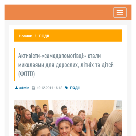
Toggle
navigati
Новини
ПОДІЇ
Активісти-«самодопомогівці» стали
миколаями для дорослих, літніх та дітей
(ФОТО)
19.12.2014 16:12
admin
ПОДІЇ