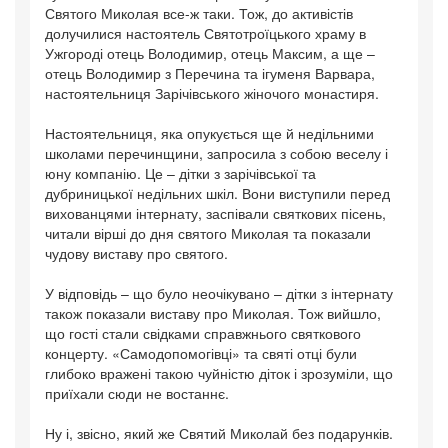
Святого Миколая все-ж таки. Тож, до активістів
долучилися настоятель Святотроїцького храму в
Ужгороді отець Володимир, отець Максим, а ще –
отець Володимир з Перечина та ігуменя Варвара,
настоятельниця Зарічівського жіночого монастиря.
Настоятельниця, яка опукується ще й недільними
школами перечинщини, запросила з собою веселу і
юну компанію. Це – дітки з зарічівської та
дубриницької недільних шкіл. Вони виступили перед
вихованцями інтернату, заспівали святкових пісень,
читали вірші до дня святого Миколая та показали
чудову виставу про святого.
У відповідь – що було неочікувано – дітки з інтернату
також показали виставу про Миколая. Тож вийшло,
що гості стали свідками справжнього святкового
концерту. «Самодопомогівці» та святі отці були
глибоко вражені такою чуйністю діток і зрозуміли, що
приїхали сюди не востаннє.
Ну і, звісно, який же Святий Миколай без подарунків.