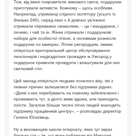
Тож, від імені покровителя зимового свята, подарунки
приготували активісти. Кожному – щось особливе.
Наприклад, утриманці слідчого ізолятору (усього їх
близько 240), серед яких є й довічно ув’язнені
отримали переважно смаколики, – це і мандарини, і
печиво, і чай та ін. Жінки отримали і подарункові
набори для особистої гігієни, а чоловікам рознесли
подарунки по камерах. Літнім ужгородцям, якими
опікується ериторіальний центр обслуговування
пенсіонерів і недієздатних громадян м.Ужгород у
подарунок привезли прождукти і влаштували для них
святковий стіл.
Цей заклад опікується людьми похилого віку, які з
певних причин залишилися без підтримки рідних.
«Деякі з них перебувають на повному забезпеченні і
проживають тут, а дехто живе вдома, але приходить
поїсти. Загалом більше тисячі літніх людей знаходять
підтримку працівників центру», – розповідає директор
Галина Юсковець.
Ну а вихованцям школи-інтернату, яких тут зараз
близько ста – те, що вони побажали від Миколая: