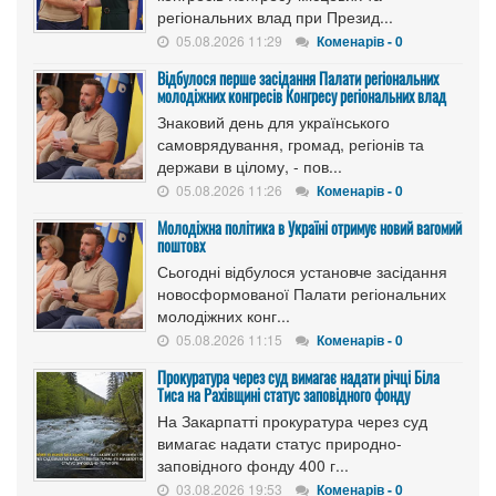
регіональних влад при Презид...
05.08.2026 11:29
Коменарів - 0
Відбулося перше засідання Палати регіональних
молодіжних конгресів Конгресу регіональних влад
Знаковий день для українського
самоврядування, громад, регіонів та
держави в цілому, - пов...
05.08.2026 11:26
Коменарів - 0
Молодіжна політика в Україні отримує новий вагомий
поштовх
Сьогодні відбулося установче засідання
новосформованої Палати регіональних
молодіжних конг...
05.08.2026 11:15
Коменарів - 0
Прокуратура через суд вимагає надати річці Біла
Тиса на Рахівщині статус заповідного фонду
На Закарпатті прокуратура через суд
вимагає надати статус природно-
заповідного фонду 400 г...
03.08.2026 19:53
Коменарів - 0