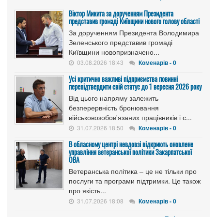
Віктор Микита за дорученням Президента
представив громаді Київщини нового голову області
За дорученням Президента Володимира
Зеленського представив громаді
Київщини новопризначено...
03.08.2026 18:43
Коменарів - 0
Усі критично важливі підприємства повинні
перепідтвердити свій статус до 1 вересня 2026 року
Від цього напряму залежить
безперервність бронювання
військовозобов'язаних працівників і с...
31.07.2026 18:50
Коменарів - 0
В обласному центрі невдовзі відкриють оновлене
управління ветеранської політики Закарпатської
ОВА
Ветеранська політика – це не тільки про
послуги та програми підтримки. Це також
про якість...
31.07.2026 18:08
Коменарів - 0