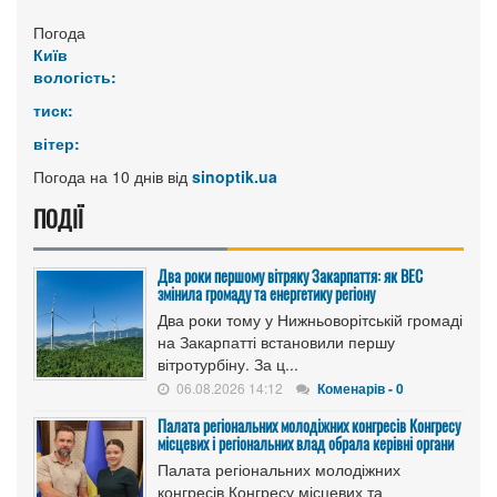
Погода
Київ
вологість:
тиск:
вітер:
Погода на 10 днів від
sinoptik.ua
ПОДІЇ
Два роки першому вітряку Закарпаття: як ВЕС
змінила громаду та енергетику регіону
Два роки тому у Нижньоворітській громаді
на Закарпатті встановили першу
вітротурбіну. За ц...
06.08.2026 14:12
Коменарів - 0
Палата регіональних молодіжних конгресів Конгресу
місцевих і регіональних влад обрала керівні органи
Палата регіональних молодіжних
конгресів Конгресу місцевих та