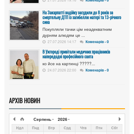
На Закарпатті водійку засудили до 8 років за
смертельну ДТП із загибеллю матері та 13-річного
сина
Покупляли тачки цім неадекватним
дурням алюдям це ...
27.07.2026 14:17
Коменарів - 0
В Ужгороді привітали медичних працівників
напередодні професійного свята
ко йсе на картинці ?????...
24.07.2026 22:00
Коменарів - 0
АРХІВ НОВИН
Серпень
2026
Ндл
Пнд
Втр
Срд
Чтв
Птн
Сбт