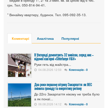
* Видам в оренду 1-, 2- та 3-кімн. кв. за ціною від 6 тис.
грн. Тел. 050-814-94-41.
* Винайму квартиру, будинок. Тел. 095-092-35-13.
Коментарі
Аналітика
Популярні
В Ужгороді демонтують 32 вивіски, серед них –
відомої кав'ярні «Shtefanyo V&V»
Руки геть від майстра...
04.08.2026 12:59
Коменарів - 0
Два роки першому вітряку Закарпаття: як ВЕС
змінила громаду та енергетику регіону
До 22го Закарпаття нікому не треба було
а як понаї...
06.08.2026 14:12
Коменарів - 0