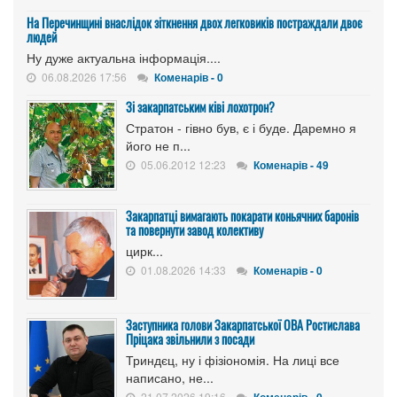
На Перечинщині внаслідок зіткнення двох легковиків постраждали двоє
людей
Ну дуже актуальна інформація....
06.08.2026 17:56
Коменарів - 0
Зі закарпатським ківі лохотрон?
Стратон - гівно був, є і буде. Даремно я
його не п...
05.06.2012 12:23
Коменарів - 49
Закарпатці вимагають покарати коньячних баронів
та повернути завод колективу
цирк...
01.08.2026 14:33
Коменарів - 0
Заступника голови Закарпатської ОВА Ростислава
Пріцака звільнили з посади
Триндєц, ну і фізіономія. На лиці все
написано, не...
21.07.2026 19:16
Коменарів - 0