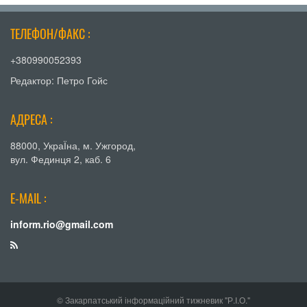
ТЕЛЕФОН/ФАКС :
+380990052393
Редактор: Петро Гойс
АДРЕСА :
88000, УкраЇна, м. Ужгород,
вул. Фединця 2, каб. 6
E-MAIL :
inform.rio@gmail.com
© Закарпатський інформаційний тижневик "Р.І.О."