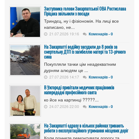
Заступника голови Закарпатської ОВА Ростислава
Пріцака звільнили з посади
Триндєц, ну і фізіономія. На лиці все
написано, не...
21.07.2026 19:16
Коменарів - 0
На Закарпатті водійку засудили до 8 років за
смертельну ДТП із загибеллю матері та 13-річного
сина
Покупляли тачки цім неадекватним
дурням алюдям це ...
27.07.2026 14:17
Коменарів - 0
В Ужгороді привітали медичних працівників
напередодні професійного свята
ко йсе на картинці ?????...
24.07.2026 22:00
Коменарів - 0
На Закарпатті одразу в кількох районах тривають
роботи з експлуатаційного утримання місцевих доріг
Коли почнете ремонтувати дорогу та