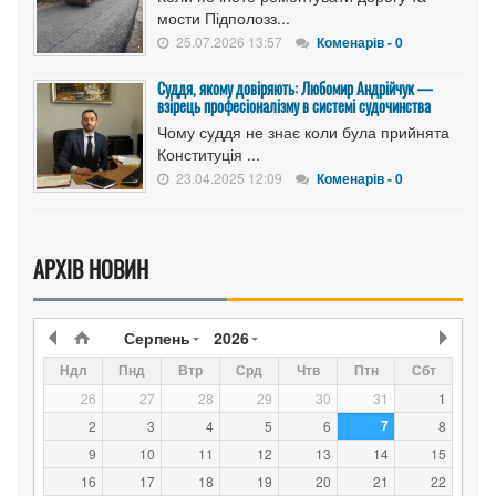
мости Підполозз...
25.07.2026 13:57
Коменарів - 0
Суддя, якому довіряють: Любомир Андрійчук —
взірець професіоналізму в системі судочинства
Чому суддя не знає коли була прийнята
Конституція ...
23.04.2025 12:09
Коменарів - 0
АРХІВ НОВИН
Серпень
2026
Ндл
Пнд
Втр
Срд
Чтв
Птн
Сбт
26
27
28
29
30
31
1
7
2
3
4
5
6
8
9
10
11
12
13
14
15
16
17
18
19
20
21
22