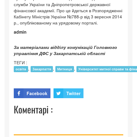
служби України та Дніпропетровської державної
фінансової академії. Про це йдеться в Розпорядженні
Кабінету Міністрів України №788-р від 3 вересня 2014
р., опублікованому на урядовому порталі.
admin
За матеріалами відділу комунікацій Головного
управління ДФС у Закарпатській області
ТЕГИ :
,
,
,
освіта
Закарпаття
Митниця
Університет митної справи та фіна
Facebook
Twitter
Коментарі :