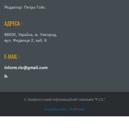
Редактор: Петро Гойс
АДРЕСА :
88000, УкраЇна, м. Ужгород,
вул. Фединця 2, каб. 6
E-MAIL :
inform.rio@gmail.com
© Закарпатський інформаційний тижневик "Р.І.О."
Розробка сайту - Craf
IT
.com