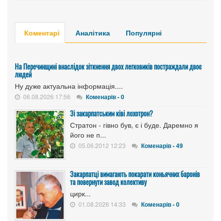
Коментарі
Аналітика
Популярні
На Перечинщині внаслідок зіткнення двох легковиків постраждали двоє
людей
Ну дуже актуальна інформація....
06.08.2026 17:56
Коменарів - 0
Зі закарпатським ківі лохотрон?
Стратон - гівно був, є і буде. Даремно я
його не п...
05.06.2012 12:23
Коменарів - 49
Закарпатці вимагають покарати коньячних баронів
та повернути завод колективу
цирк...
01.08.2026 14:33
Коменарів - 0