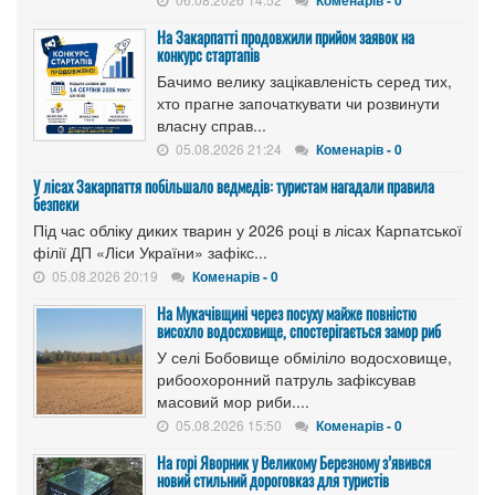
Коменарів - 0
На Закарпатті продовжили прийом заявок на
конкурс стартапів
Бачимо велику зацікавленість серед тих,
хто прагне започаткувати чи розвинути
власну справ...
05.08.2026 21:24
Коменарів - 0
У лісах Закарпаття побільшало ведмедів: туристам нагадали правила
безпеки
Під час обліку диких тварин у 2026 році в лісах Карпатської
філії ДП «Ліси України» зафікс...
05.08.2026 20:19
Коменарів - 0
На Мукачівщині через посуху майже повністю
висохло водосховище, спостерігається замор риб
У селі Бобовище обміліло водосховище,
рибоохоронний патруль зафіксував
масовий мор риби....
05.08.2026 15:50
Коменарів - 0
На горі Яворник у Великому Березному з’явився
новий стильний дороговказ для туристів