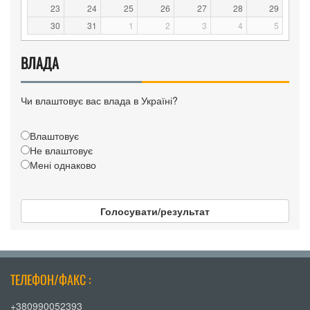
23
24
25
26
27
28
29
30
31
1
2
3
4
5
ВЛАДА
Чи влаштовує вас влада в Україні?
Влаштовує
Не влаштовує
Мені однаково
Голосувати/результат
ТЕЛЕФОН/ФАКС :
+380990052393