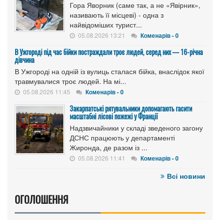
Гора Яворник (саме так, а не «Явірник»,
називають її місцеві) - одна з
найвідоміших турист...
05.08.2026 13:21
Коменарів - 0
В Ужгороді під час бійки постраждали троє людей, серед них — 16-річна
дівчина
В Ужгороді на одній із вулиць сталася бійка, внаслідок якої
травмувалися троє людей. На мі...
05.08.2026 11:45
Коменарів - 0
Закарпатські рятувальники допомагають гасити
масштабні лісові пожежі у Франції
Надзвичайники у складі зведеного загону
ДСНС працюють у департаменті
Жиронда, де разом із ...
05.08.2026 11:41
Коменарів - 0
Всі новини
ОГОЛОШЕННЯ