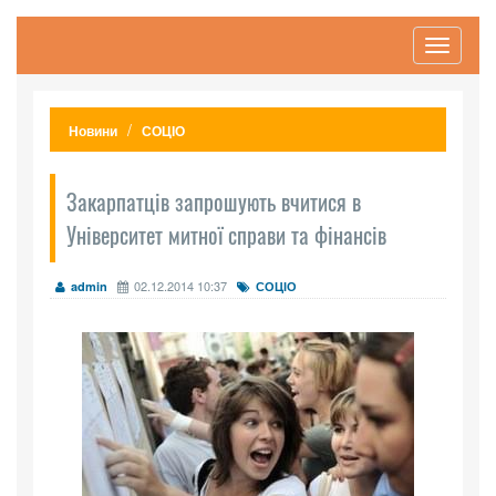
Toggle
navigati
Новини
СОЦІО
Закарпатців запрошують вчитися в
Університет митної справи та фінансів
02.12.2014 10:37
admin
СОЦІО