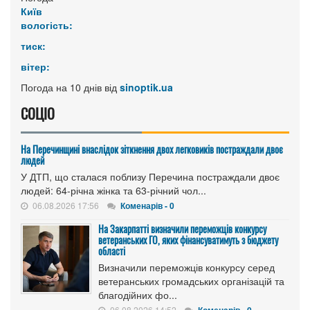
Київ
вологість:
тиск:
вітер:
Погода на 10 днів від
sinoptik.ua
СОЦІО
На Перечинщині внаслідок зіткнення двох легковиків постраждали двоє
людей
У ДТП, що сталася поблизу Перечина постраждали двоє
людей: 64-річна жінка та 63-річний чол...
06.08.2026 17:56
Коменарів - 0
На Закарпатті визначили переможців конкурсу
ветеранських ГО, яких фінансуватимуть з бюджету
області
Визначили переможців конкурсу серед
ветеранських громадських організацій та
благодійних фо...
06.08.2026 14:52