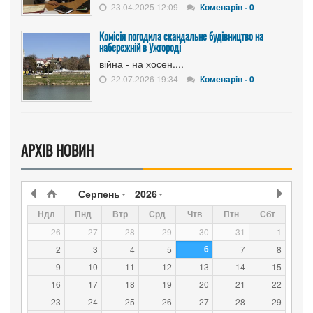
23.04.2025 12:09
Коменарів - 0
Комісія погодила скандальне будівництво на
набережній в Ужгороді
війна - на хосен....
22.07.2026 19:34
Коменарів - 0
АРХІВ НОВИН
Серпень
2026
Ндл
Пнд
Втр
Срд
Чтв
Птн
Сбт
26
27
28
29
30
31
1
6
2
3
4
5
7
8
9
10
11
12
13
14
15
16
17
18
19
20
21
22
23
24
25
26
27
28
29