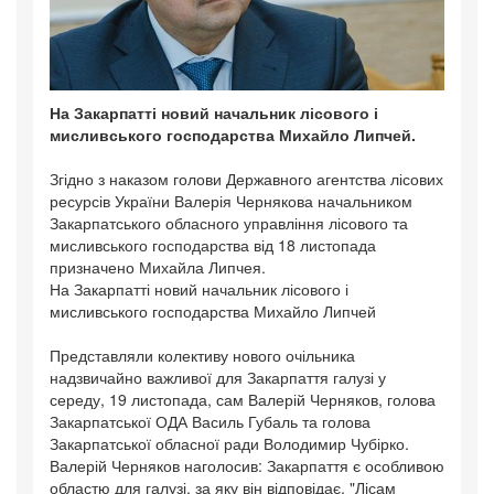
На Закарпатті новий начальник лісового і
мисливського господарства Михайло Липчей.
Згідно з наказом голови Державного агентства лісових
ресурсів України Валерія Чернякова начальником
Закарпатського обласного управління лісового та
мисливського господарства від 18 листопада
призначено Михайла Липчея.
На Закарпатті новий начальник лісового і
мисливського господарства Михайло Липчей
Представляли колективу нового очільника
надзвичайно важливої для Закарпаття галузі у
середу, 19 листопада, сам Валерій Черняков, голова
Закарпатської ОДА Василь Губаль та голова
Закарпатської обласної ради Володимир Чубірко.
Валерій Черняков наголосив: Закарпаття є особливою
областю для галузі, за яку він відповідає. "Лісам