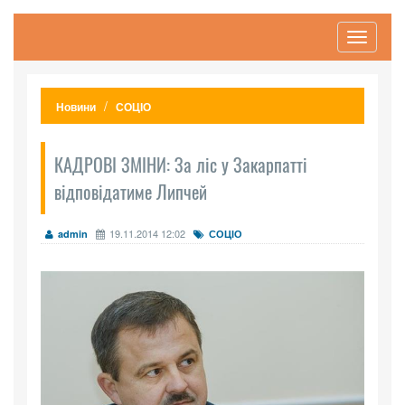
Toggle
navigati
Новини
СОЦІО
КАДРОВІ ЗМІНИ: За ліс у Закарпатті
відповідатиме Липчей
19.11.2014 12:02
admin
СОЦІО