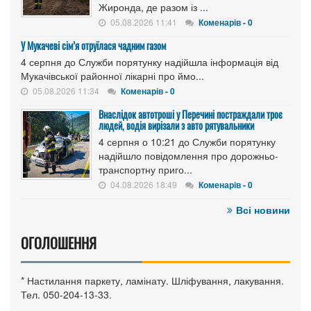
Жиронда, де разом із ...
05.08.2026 11:41
Коменарів - 0
У Мукачеві сім’я отруїлася чадним газом
4 серпня до Служби порятунку надійшла інформація від
Мукачівської районної лікарні про ймо...
05.08.2026 11:34
Коменарів - 0
Внаслідок автотроші у Перечині постраждали троє
людей, водія вирізали з авто рятувальники
4 серпня о 10:21 до Служби порятунку
надійшло повідомлення про дорожньо-
транспортну приго...
04.08.2026 18:49
Коменарів - 0
Всі новини
ОГОЛОШЕННЯ
* Настилання паркету, ламінату. Шліфування, лакування.
Тел. 050-204-13-33.