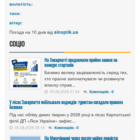
вологість:
тиск:
вітер:
Погода на 10 днів від
sinoptik.ua
СОЦІО
На Закарпатті продовжили прийом заявок на
конкурс стартапів
Бачимо велику зацікавленість серед тих,
хто прагне започаткувати чи розвинути
власну справ...
05.08.2026 21:24
Коменарів - 0
У лісах Закарпаття побільшало ведмедів: туристам нагадали правила
безпеки
Під час обліку диких тварин у 2026 році в лісах Карпатської
філії ДП «Ліси України» зафікс...
05.08.2026 20:19
Коменарів - 0
На Мукачівщині через посуху майже повністю