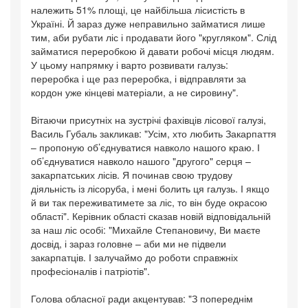
належить 51% площі, це найбільша лісистість в
Україні. Й зараз дуже неправильно займатися лише
тим, аби рубати ліс і продавати його "кругляком". Слід
займатися переробкою й давати робочі місця людям.
У цьому напрямку і варто розвивати галузь:
переробка і ще раз переробка, і відправляти за
кордон уже кінцеві матеріали, а не сировину".
Вітаючи присутніх на зустрічі фахівців лісової галузі,
Василь Губаль закликав: "Усім, хто любить Закарпаття
– пропоную об’єднуватися навколо нашого краю. І
об’єднуватися навколо нашого "другого" серця –
закарпатських лісів. Я починав свою трудову
діяльність із лісоруба, і мені болить ця галузь. І якщо
й ви так переживатимете за ліс, то він буде окрасою
області". Керівник області сказав новій відповідальній
за наш ліс особі: "Михайле Степановичу, Ви маєте
досвід, і зараз головне – аби ми не підвели
закарпатців. І залучаймо до роботи справжніх
професіоналів і патріотів".
Голова обласної ради акцентував: "З попереднім