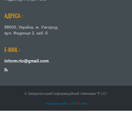
АДРЕСА :
88000, УкраЇна, м. Ужгород,
вул. Фединця 2, каб. 6
E-MAIL :
inform.rio@gmail.com
© Закарпатський інформаційний тижневик "Р.І.О."
Розробка сайту - Craf
IT
.com