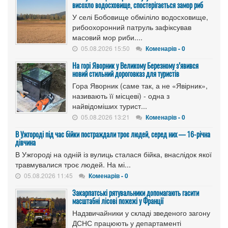
висохло водосховище, спостерігається замор риб
У селі Бобовище обміліло водосховище,
рибоохоронний патруль зафіксував
масовий мор риби....
05.08.2026 15:50
Коменарів - 0
На горі Яворник у Великому Березному з’явився
новий стильний дороговказ для туристів
Гора Яворник (саме так, а не «Явірник»,
називають її місцеві) - одна з
найвідоміших турист...
05.08.2026 13:21
Коменарів - 0
В Ужгороді під час бійки постраждали троє людей, серед них — 16-річна
дівчина
В Ужгороді на одній із вулиць сталася бійка, внаслідок якої
травмувалися троє людей. На мі...
05.08.2026 11:45
Коменарів - 0
Закарпатські рятувальники допомагають гасити
масштабні лісові пожежі у Франції
Надзвичайники у складі зведеного загону
ДСНС працюють у департаменті