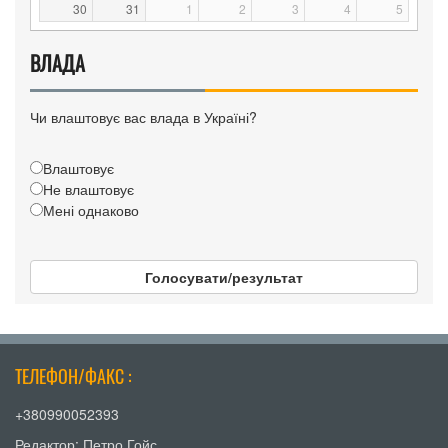
30
31
1
2
3
4
5
ВЛАДА
Чи влаштовує вас влада в Україні?
Влаштовує
Не влаштовує
Мені однаково
Голосувати/результат
ТЕЛЕФОН/ФАКС :
+380990052393
Редактор: Петро Гойс