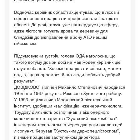
Водночас керівник області акцентував, що в лісовій
сфері повинні працювати професіонали і патріоти
області. До речі, галузь уже підтверджує цю сферу,
адже лісгоспи готують дрова та деревину для
бліндажів до відправлення в зону АТО нашим
військовим.
Підсумовуючи зустріч, голова ОДА наголосив, що
такого вотуму довіри досі не мав жоден керівник цієї
галузі в області. "Хочемо працювати спільно, маємо
надію, що впораємося й що люди побачать добрий
результат".
ДОВІДКОВО. Липчей Михайло Степанович народився
19 квітня 1967 року в с. Рокосово Хустського району.
У 1993 році закінчив Московський лісотехнічний
інститут, здобувши кваліфікацію інженера-технолога.
Трудову діяльність розпочинав із акціонерного
колективного товариства "Хустський лісокомбінат"
інженером-технологом, а через два роки очолив цей
лісопункт. Керував "Хустським держспецлісгоспом",
пізніше працював заступником директора