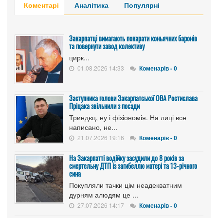
Коментарі
Аналітика
Популярні
Закарпатці вимагають покарати коньячних баронів
та повернути завод колективу
цирк...
01.08.2026 14:33
Коменарів - 0
Заступника голови Закарпатської ОВА Ростислава
Пріцака звільнили з посади
Триндєц, ну і фізіономія. На лиці все
написано, не...
21.07.2026 19:16
Коменарів - 0
На Закарпатті водійку засудили до 8 років за
смертельну ДТП із загибеллю матері та 13-річного
сина
Покупляли тачки цім неадекватним
дурням алюдям це ...
27.07.2026 14:17
Коменарів - 0