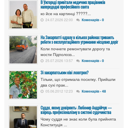
В Ужгороді привітали медичних працівників
напередодні професійного свята
ко йсе на картинці ?????...
24.07.2026 22:00
Коменарів - 0
На Закарпатті одразу в кількох районах тривають
роботи з експлуатаційного утримання місцевих доріг
Коли почнете ремонтувати дорогу та
мости Підполозз...
25.07.2026 13:57
Коменарів - 0
Зі закарпатським ківі лохотрон?
Тільки, що отримала посилку. Прийшли
два сухі прак...
05.06.2012 12:23
Коменарів - 48
Суддя, якому довіряють: Любомир Андрійчук —
взірець професіоналізму в системі судочинства
Чому суддя не знає коли була прийнята
Конституція ...