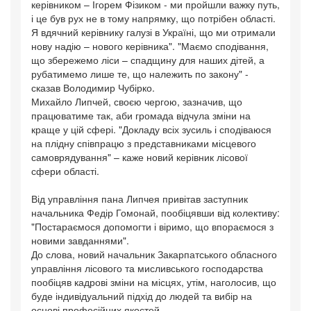
керівником – Ігорем Фізиком - ми пройшли важку путь,
і це був рух не в тому напрямку, що потрібен області.
Я вдячний керівнику галузі в Україні, що ми отримали
нову надію – нового керівника". "Маємо сподівання,
що збережемо ліси – спадщину для наших дітей, а
рубатимемо лише те, що належить по закону" -
сказав Володимир Чубірко.
Михайло Липчей, своєю чергою, зазначив, що
працюватиме так, аби громада відчула зміни на
краще у цій сфері. "Докладу всіх зусиль і сподіваюся
на плідну співпрацю з представниками місцевого
самоврядування" – каже новий керівник лісової
сфери області.
Від управління пана Липчея привітав заступник
начальника Федір Гомонай, пообіцявши від колективу:
"Постараємося допомогти і віримо, що впораємося з
новими завданнями".
До слова, новий начальник Закарпатського обласного
управління лісового та мисливського господарства
пообіцяв кадрові зміни на місцях, утім, наголосив, що
буде індивідуальний підхід до людей та вибір на
основі професійних якостей.