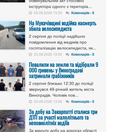
обвинувальний акт стосовно
інструктора одного з територіа...
05.08.2026 15:30
Коменарів - 0
На Мукачівщині водійка насмерть
збила велосипедиста
2 серпня до поліції надійшло
повідомлення від медиків про
госпіталізацію велосипедиста, як...
03.08.2026 19:50
Коменарів - 0
Повалили на землю та відібрали 9
000 гривень: у Виноградові
затримали грабіжників
2 серпня близько 12:30 до поліції
звернувся 49-річний житель міста
Виноградів. Чоловік пов...
03.08.2026 13:56
Коменарів - 0
За добу на Закарпатті сталися три
ДТП за участі малолітнього та
неповнолітніх водіїв
За минулу добу на дорогах області