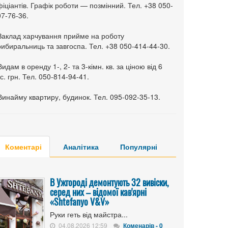
іціантів. Графік роботи — позмінний. Тел. +38 050-
7-76-36.
 Заклад харчування прийме на роботу
ибиральниць та завгоспа. Тел. +38 050-414-44-30.
Видам в оренду 1-, 2- та 3-кімн. кв. за ціною від 6
с. грн. Тел. 050-814-94-41.
Винайму квартиру, будинок. Тел. 095-092-35-13.
Коментарі
Аналітика
Популярні
В Ужгороді демонтують 32 вивіски,
серед них – відомої кав'ярні
«Shtefanyo V&V»
Руки геть від майстра...
04.08.2026 12:59
Коменарів - 0