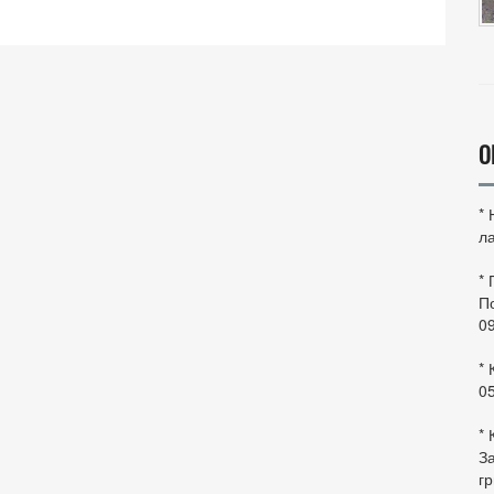
О
*
ла
*
По
0
* 
0
* 
За
гр