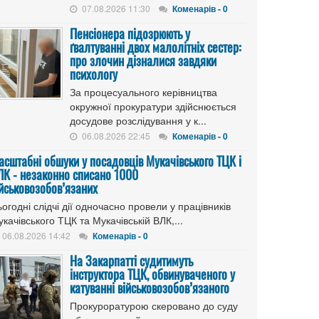
07.08.2026 11:30
Коменарів - 0
Пенсіонера підозрюють у
ґвалтуванні двох малолітніх сестер:
про злочин дізналися завдяки
психологу
За процесуального керівництва
окружної прокуратури здійснюється
досудове розслідування у к...
06.08.2026 22:45
Коменарів - 0
асштабні обшуки у посадовців Мукачівського ТЦК і
ЛК - незаконно списано 1000
ійськовозобов’язаних
огодні слідчі дії одночасно провели у працівників
качівського ТЦК та Мукачівській ВЛК,...
06.08.2026 14:42
Коменарів - 0
На Закарпатті судитимуть
інструктора ТЦК, обвинуваченого у
катуванні військовозобов’язаного
Прокуроратурою скеровано до суду