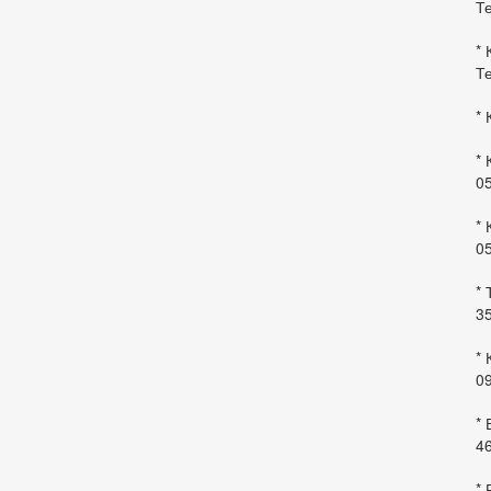
Те
* 
Те
* 
* 
0
* 
0
* 
35
* 
09
*
46
* 