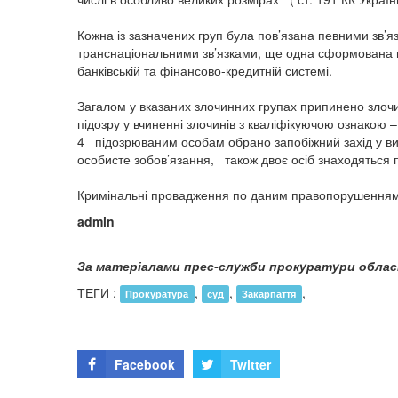
Кожна із зазначених груп була пов’язана певними зв’я
транснаціональними зв’язками, ще одна сформована на
банківській та фінансово-кредитній системі.
Загалом у вказаних злочинних групах припинено злочи
підозру у вчиненні злочинів з кваліфікуючою ознакою –
4 підозрюваним особам обрано запобіжний захід у виг
особисте зобов’язання, також двоє осіб знаходяться
Кримінальні провадження по даним правопорушенням
admin
За матеріалами прес-служби прокуратури облас
ТЕГИ :
,
,
,
Прокуратура
суд
Закарпаття
Facebook
Twitter