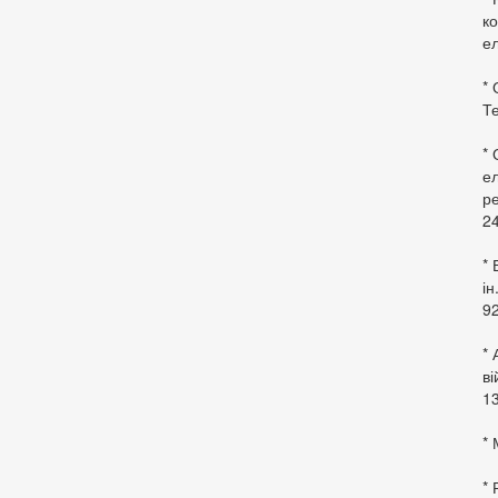
ко
ел
* 
Те
*
ел
ре
24
* 
ін
92
* 
в
13
* 
*