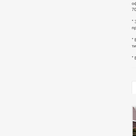
оф
70
*
пр
* 
ти
* 