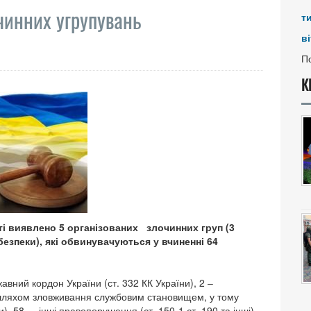
очинних угрупувань
т
ві
По
К
і виявлено 5 організованих злочинних груп (3
езпеки), які обвинувачуються у вчиненні 64
вний кордон України (ст. 332 КК України), 2 –
шляхом зловживання службовим становищем, у тому
), 58 - інші правопорушення (ст. 150-1 ст. 190 та інші).