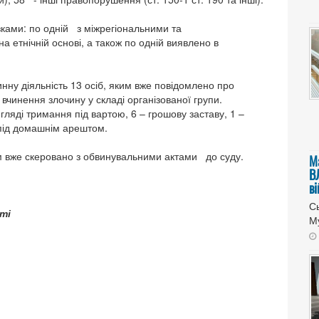
зками: по одній з міжрегіональними та
 етнічній основі, а також по одній виявлено в
нну діяльність 13 осіб, яким вже повідомлено про
 вчинення злочину у складі організованої групи.
ляді тримання під вартою, 6 – грошову заставу, 1 –
 під домашнім арештом.
 вже скеровано з обвинувальними актами до суду.
М
В
в
Сь
ті
Му