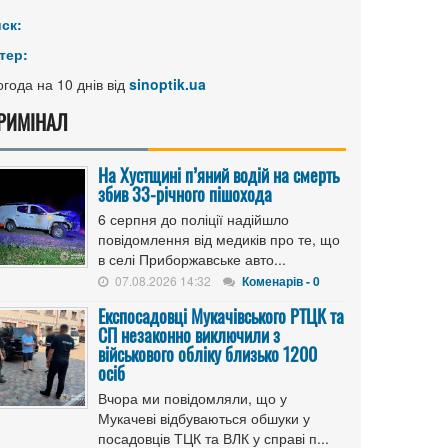
иск:
тер:
года на 10 днів від
sinoptik.ua
РИМІНАЛ
На Хустщині п’яний водій на смерть
збив 33-річного пішохода
6 серпня до поліції надійшло
повідомлення від медиків про те, що
в селі Приборжавське авто...
07.08.2026 14:32
Коменарів - 0
Експосадовці Мукачівського РТЦК та
СП незаконно виключили з
військового обліку близько 1200
осіб
Вчора ми повідомляли, що у
Мукачеві відбуваються обшуки у
посадовців ТЦК та ВЛК у справі п...