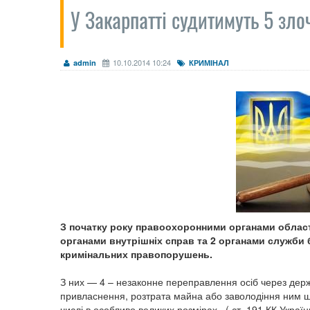
У Закарпатті судитимуть 5 зл
10.10.2014 10:24
admin
КРИМІНАЛ
З початку року правоохоронними органами област
органами внутрішніх справ та 2 органами служби б
кримінальних правопорушень.
З них — 4 – незаконне переправлення осіб через держа
привласнення, розтрата майна або заволодіння ним 
числі в особливо великих розмірах ( ст. 191 КК України