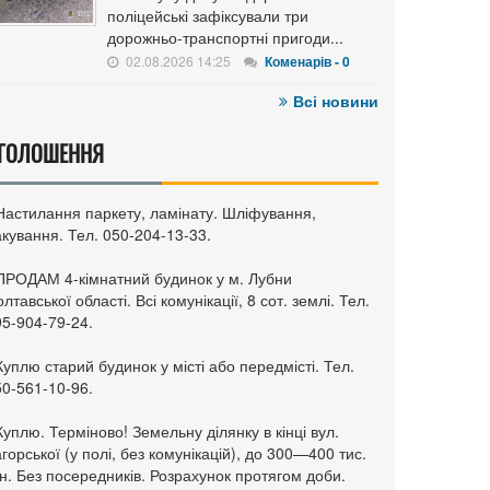
поліцейські зафіксували три
дорожньо-транспортні пригоди...
02.08.2026 14:25
Коменарів - 0
Всі новини
ГОЛОШЕННЯ
 Настилання паркету, ламінату. Шліфування,
кування. Тел. 050-204-13-33.
 ПРОДАМ 4-кімнатний будинок у м. Лубни
лтавської області. Всі комунікації, 8 сот. землі. Тел.
95-904-79-24.
Куплю старий будинок у місті або передмісті. Тел.
50-561-10-96.
Куплю. Терміново! Земельну ділянку в кінці вул.
горської (у полі, без комунікацій), до 300—400 тис.
н. Без посередників. Розрахунок протягом доби.