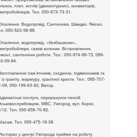
лонок, плит, котлів (двоконтурних), конвекторів,
ектробойлерів. Тел. 050-673-73-31.
Опалення. Водопровід. Сантехніка. Швидко. Якісно.
л. 050-523-58-88.
 Опалення, водопровід, «безбашенки»,
ектробойлери, газові колонки. Встановлення,
монт, сантехнічні роботи. Тел.: 050-974-99-73, 099-
0-09-84.
Виготовлення пам’ятників, сходинок, підвіконників та
. із граніту, мармуру, гранітної крихти. Тел.: 095-707-
-09, 050-199-63-92, Віктор.
Адвокатські послуги, перерахунок пенсій
ійськовослужбовцям, МВС. Ужгород, вул. Корзо,
/12. Тел. 050-658-70-82.
Масаж. Тел. 095-475-18-38.
 Ресторан у центрі Ужгорода прийме на роботу