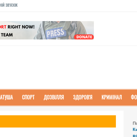
НІЙ ЗВ'ЯЗОК
РАТУША
СПОРТ
ДОЗВІЛЛЯ
ЗДОРОВ'Я
КРИМІНАЛ
ФО
П
К
в