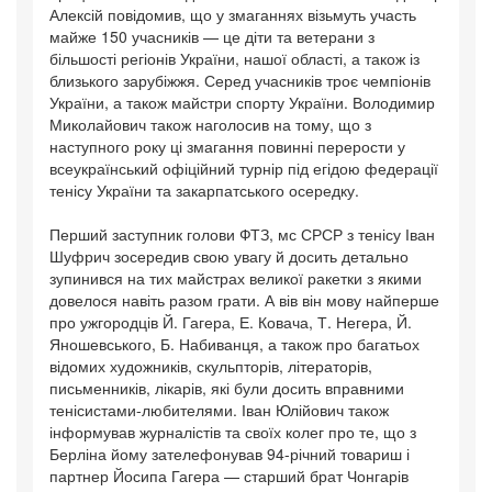
Алексій повідомив, що у змаганнях візьмуть участь
майже 150 учасників — це діти та ветерани з
більшості регіонів України, нашої області, а також із
близького зарубіжжя. Серед учасників троє чемпіонів
України, а також майстри спорту України. Володимир
Миколайович також наголосив на тому, що з
наступного року ці змагання повинні перерости у
всеукраїнський офіційний турнір під егідою федерації
тенісу України та закарпатського осередку.
Перший заступник голови ФТЗ, мс СРСР з тенісу Іван
Шуфрич зосередив свою увагу й досить детально
зупинився на тих майстрах великої ракетки з якими
довелося навіть разом грати. А вів він мову найперше
про ужгородців Й. Гагера, Е. Ковача, Т. Негера, Й.
Яношевського, Б. Набиванця, а також про багатьох
відомих художників, скульпторів, літераторів,
письменників, лікарів, які були досить вправними
тенісистами-любителями. Іван Юлійович також
інформував журналістів та своїх колег про те, що з
Берліна йому зателефонував 94-річний товариш і
партнер Йосипа Гагера — старший брат Чонгарів