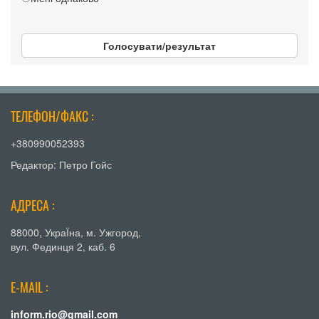
Голосувати/результат
ТЕЛЕФОН/ФАКС :
+380990052393
Редактор: Петро Гойс
АДРЕСА :
88000, УкраЇна, м. Ужгород,
вул. Фединця 2, каб. 6
E-MAIL :
inform.rio@gmail.com