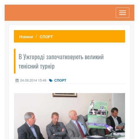
Toggle
navigati
Новини
СПОРТ
В Ужгороді започатковують великий
тенісний турнір
24.09.2014 15:49
СПОРТ