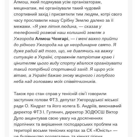
Алмош, який подякував усім організаторам,
меценатам, які організували такий чудовий
спортивний захід і присвятили тим людям, котрі свого
часу прославили нашу Срібну Землю далеко за її
межами.
«Я уже літня людина, — сказав у
телефонній розмові наш колишній земляк з
Ужгорода
Алмош Чонгарі
,
— і мені важко прийти
до рідного Ужгорода на це неординарне свято. Я
дуже радий від того, що, не дивлячись на важку
ситуацію в Україні, справжнім патріотам краю і
цінителям цього виду спорту вдалося організувати
такий потрібний спортивний захід. Я щиро усіх
вітаю, а Україні бажаю знову мирного і голубого
неба над головами моїх співвітчизників
.
Також про стан справ у тенісній сім’ї говорили
заступник голови ФТЗ, депутат Ужгородської міської
ради О. Кіндрат та його колега Б. Андріїв, виконавчий
директор ФТЗ І. Гулянич, директор ЗОДЮСШ Віктор
Дуло акцентував свою увагу на досягненнях
підопічних та вирішення господарських проблем на
території восьми тенісних кортах за СК «Юність» —
це будівництво роздягалень та кімнат гігієни.