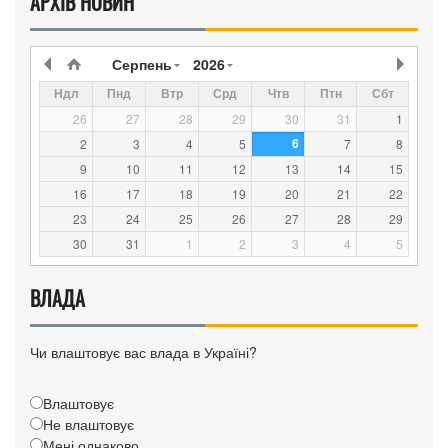
АРХІВ НОВИН
Серпень
2026
Ндл
Пнд
Втр
Срд
Чтв
Птн
Сбт
26
27
28
29
30
31
1
6
2
3
4
5
7
8
9
10
11
12
13
14
15
16
17
18
19
20
21
22
23
24
25
26
27
28
29
30
31
1
2
3
4
5
ВЛАДА
Чи влаштовує вас влада в Україні?
Влаштовує
Не влаштовує
Мені однаково