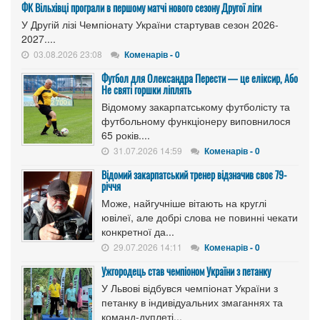
ФК Вільхівці програли в першому матчі нового сезону Другої ліги
У Другій лізі Чемпіонату України стартував сезон 2026-
2027....
03.08.2026 23:08
Коменарів - 0
Футбол для Олександра Перести — це еліксир, Або
Не святі горшки ліплять
Відомому закарпатському футболісту та
футбольному функціонеру виповнилося
65 років....
31.07.2026 14:59
Коменарів - 0
Відомий закарпатський тренер відзначив своє 79-
річчя
Може, найгучніше вітають на круглі
ювілеї, але добрі слова не повинні чекати
конкретної да...
29.07.2026 14:11
Коменарів - 0
Ужгородець став чемпіоном України з петанку
У Львові відбувся чемпіонат України з
петанку в індивідуальних змаганнях та
команд-дуплеті...