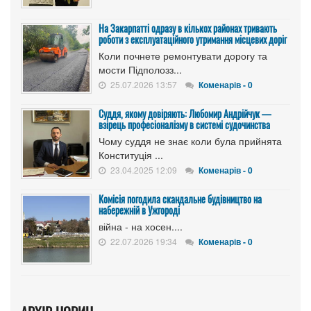
На Закарпатті одразу в кількох районах тривають
роботи з експлуатаційного утримання місцевих доріг
Коли почнете ремонтувати дорогу та
мости Підполозз...
25.07.2026 13:57
Коменарів - 0
Суддя, якому довіряють: Любомир Андрійчук —
взірець професіоналізму в системі судочинства
Чому суддя не знає коли була прийнята
Конституція ...
23.04.2025 12:09
Коменарів - 0
Комісія погодила скандальне будівництво на
набережній в Ужгороді
війна - на хосен....
22.07.2026 19:34
Коменарів - 0