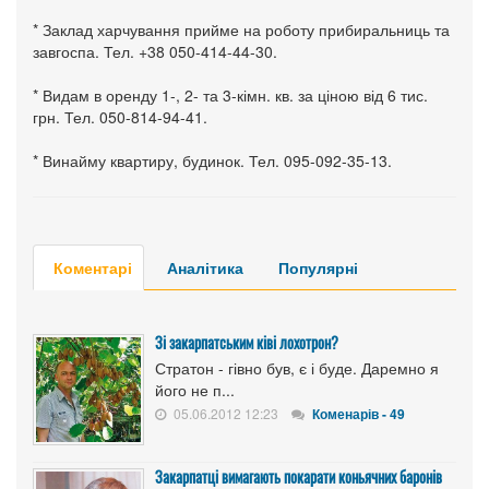
* Заклад харчування прийме на роботу прибиральниць та
завгоспа. Тел. +38 050-414-44-30.
* Видам в оренду 1-, 2- та 3-кімн. кв. за ціною від 6 тис.
грн. Тел. 050-814-94-41.
* Винайму квартиру, будинок. Тел. 095-092-35-13.
Коментарі
Аналітика
Популярні
Зі закарпатським ківі лохотрон?
Стратон - гівно був, є і буде. Даремно я
його не п...
05.06.2012 12:23
Коменарів - 49
Закарпатці вимагають покарати коньячних баронів