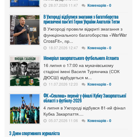
28.07.2026 11:47
Коменарів - 0
В Ужгороді відбулися змагання з багатоборства
присвячені пам’яті Героя України Анатолія Тегзи
В Ужгороді провели відкриті змагання з
функціонального багатоборства «WarWar
CrossFit», пр...
18.07.2026 12:47
Коменарів - 0
Меморіал закарпатського футбольного Атланта
16 липня о 17:00 на мукачівському
стадіоні імені Василя Турянчика (СОК
ДЮСШ) відбудеться м...
11.07.2026 12:20
Коменарів - 0
ФК «Севлюш» переміг у фіналі Кубку Закарпатської
області з футболу-2026
4 липня в Ужгороді відбувся 81-ий фінал
Кубка Закарпаття....
05.07.2026 11:06
Коменарів - 0
З Днем спортивного журналіста