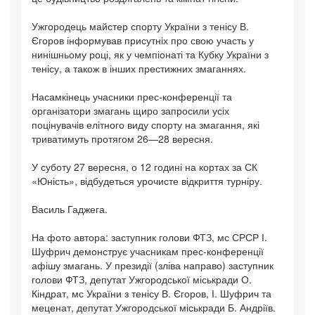
Ужгородець майстер спорту України з тенісу В.
Єгоров інформував присутніх про свою участь у
нинішньому році, як у чемпіонаті та Кубку України з
тенісу, а також в інших престижних змаганнях.
Насамкінець учасники прес-конференції та
організатори змагань щиро запросили усіх
поцінувачів елітного виду спорту на змагання, які
триватимуть протягом 26—28 вересня.
У суботу 27 вересня, о 12 годині на кортах за СК
«Юність», відбудеться урочисте відкриття турніру.
Василь Гаджега.
На фото автора: заступник голови ФТЗ, мс СРСР І.
Шуфрич демонструє учасникам прес-конференції
афішу змагань. У президії (зліва направо) заступник
голови ФТЗ, депутат Ужгородської міськради О.
Кіндрат, мс України з тенісу В. Єгоров, І. Шуфрич та
меценат, депутат Ужгородської міськради Б. Андріїв.