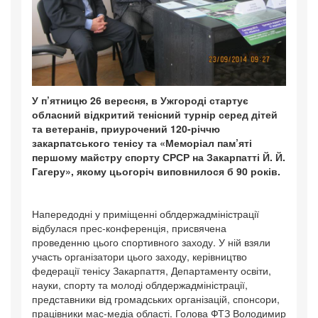
У п’ятницю 26 вересня, в Ужгороді стартує
обласний відкритий тенісний турнір серед дітей
та ветеранів, приурочений 120-річчю
закарпатського тенісу та «Меморіал пам’яті
першому майстру спорту СРСР на Закарпатті Й. Й.
Гагеру», якому цьогоріч виповнилося б 90 років.
Напередодні у приміщенні облдержадміністрації
відбулася прес-конференція, присвячена
проведенню цього спортивного заходу. У ній взяли
участь організатори цього заходу, керівництво
федерації тенісу Закарпаття, Департаменту освіти,
науки, спорту та молоді облдержадміністрації,
представники від громадських організацій, спонсори,
працівники мас-медіа області. Голова ФТЗ Володимир