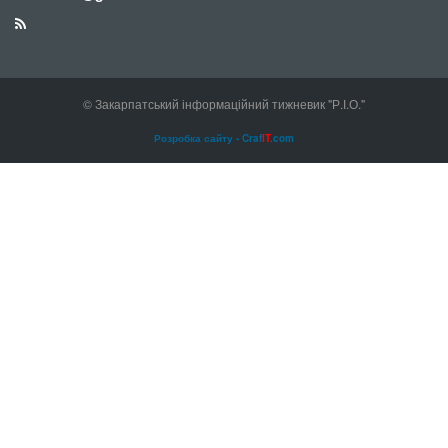
© Закарпатський інформаційний тижневик "Р.І.О."
Розробка сайту - Craf
IT
.com