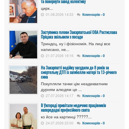
та повернути завод колективу
цирк...
01.08.2026 14:33
Коменарів - 0
Заступника голови Закарпатської ОВА Ростислава
Пріцака звільнили з посади
Триндєц, ну і фізіономія. На лиці все
написано, не...
21.07.2026 19:16
Коменарів - 0
На Закарпатті водійку засудили до 8 років за
смертельну ДТП із загибеллю матері та 13-річного
сина
Покупляли тачки цім неадекватним
дурням алюдям це ...
27.07.2026 14:17
Коменарів - 0
В Ужгороді привітали медичних працівників
напередодні професійного свята
ко йсе на картинці ?????...
24.07.2026 22:00
Коменарів - 0