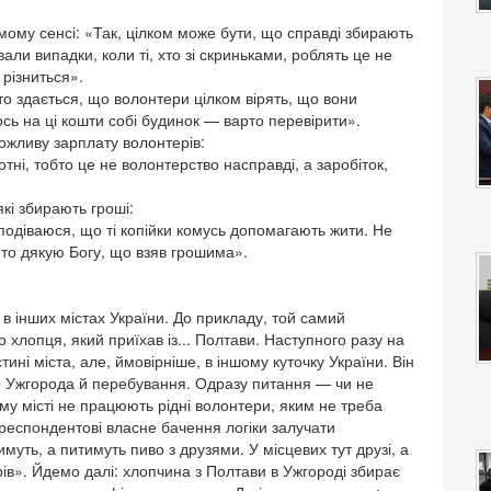
ямому сенсі: «Так, цілком може бути, що справді збирають
ли випадки, коли ті, хто зі скриньками, роблять це не
і різниться».
то здається, що волонтери цілком вірять, що вони
тось на ці кошти собі будинок — варто перевірити».
жливу зарплату волонтерів:
тні, тобто це не волонтерство насправді, а заробіток,
які збирають гроші:
сподіваюся, що ті копійки комусь допомагають жити. Не
, то дякую Богу, що взяв грошима».
 в інших містах України. До прикладу, той самий
 хлопця, який приїхав із... Полтави. Наступного разу на
стині міста, але, ймовірніше, в іншому куточку України. Він
о Ужгорода й перебування. Одразу питання — чи не
єму місті не працюють рідні волонтери, яким не треба
респондентові власне бачення логіки залучати
муть, а питимуть пиво з друзями. У місцевих тут друзі, а
арів». Йдемо далі: хлопчина з Полтави в Ужгороді збирає