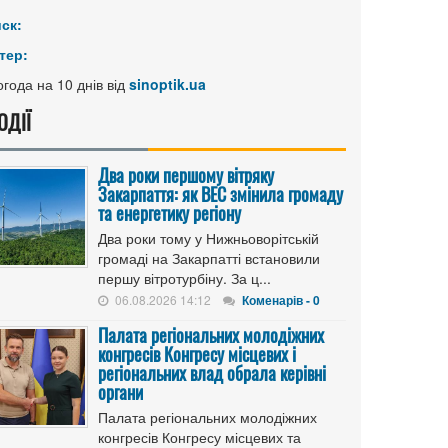
иск:
тер:
года на 10 днів від
sinoptik.ua
ОДІЇ
Два роки першому вітряку
Закарпаття: як ВЕС змінила громаду
та енергетику регіону
Два роки тому у Нижньоворітській
громаді на Закарпатті встановили
першу вітротурбіну. За ц...
06.08.2026 14:12
Коменарів - 0
Палата регіональних молодіжних
конгресів Конгресу місцевих і
регіональних влад обрала керівні
органи
Палата регіональних молодіжних
конгресів Конгресу місцевих та