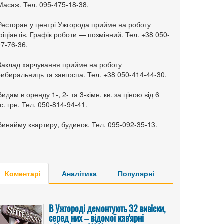
Масаж. Тел. 095-475-18-38.
 Ресторан у центрі Ужгорода прийме на роботу
іціантів. Графік роботи — позмінний. Тел. +38 050-
7-76-36.
 Заклад харчування прийме на роботу
ибиральниць та завгоспа. Тел. +38 050-414-44-30.
Видам в оренду 1-, 2- та 3-кімн. кв. за ціною від 6
с. грн. Тел. 050-814-94-41.
Винайму квартиру, будинок. Тел. 095-092-35-13.
Коментарі
Аналітика
Популярні
В Ужгороді демонтують 32 вивіски,
серед них – відомої кав'ярні