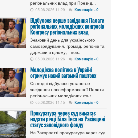
регіональних влад при Презид...
05.08.2026 11:29
Коменарів - 0
Відбулося перше засідання Палати
регіональних молодіжних конгресів
Конгресу регіональних влад
Знаковий день для українського
самоврядування, громад, регіонів та
держави в цілому, - пов...
05.08.2026 11:26
Коменарів - 0
Молодіжна політика в Україні
отримує новий вагомий поштовх
Сьогодні відбулося установче
засідання новосформованої Палати
регіональних молодіжних конг...
05.08.2026 11:15
Коменарів - 0
Прокуратура через суд вимагає
надати річці Біла Тиса на Рахівщині
статус заповідного фонду
На Закарпатті прокуратура через суд