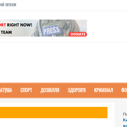
НІЙ ЗВ'ЯЗОК
РАТУША
СПОРТ
ДОЗВІЛЛЯ
ЗДОРОВ'Я
КРИМІНАЛ
ФО
П
К
в