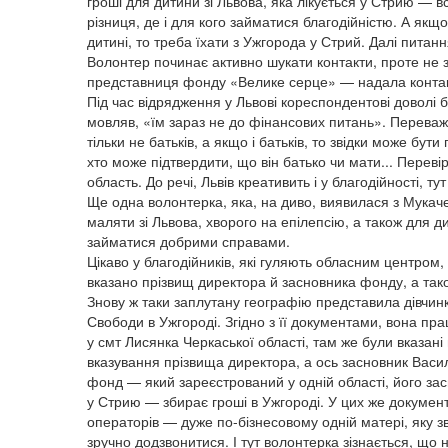
гроші для дитини зі Львова, яка лікується у Стрию — в
різниця, де і для кого займатися благодійністю. А якщ
дитині, то треба їхати з Ужгорода у Стрий. Далі питанн
Волонтер починає активно шукати контакти, проте не 
представниця фонду «Велике серце» — надала контакти 
Під час відрядження у Львові кореспондентові доволі 
мовляв, «їм зараз не до фінансових питань». Переважн
тільки не батьків, а якщо і батьків, то звідки може бу
хто може підтвердити, що він батько чи мати... Перевір
область. До речі, Львів креативить і у благодійності, ту
Ще одна волонтерка, яка, на диво, виявилася з Мукачев
маляти зі Львова, хворого на епілепсію, а також для ди
займатися добрими справами.
Цікаво у благодійників, які гуляють обласним центром,
вказано прізвищ директора й засновника фонду, а так
Знову ж таки заплутану географію представила дівчин
Свободи в Ужгороді. Згідно з її документами, вона п
у смт Лисянка Черкаської області, там же були вказан
вказування прізвища директора, а ось засновник Васи
фонд — який зареєстрований у одній області, його зас
у Стрию — збирає гроші в Ужгороді. У цих же документ
операторів — дуже по-бізнесовому одній матері, яку з
зручно додзвонитися. І тут волонтерка зізнається, 