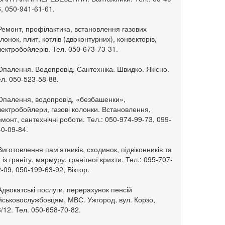
, 050-941-61-61.
Ремонт, профілактика, встановлення газових
лонок, плит, котлів (двоконтурних), конвекторів,
ектробойлерів. Тел. 050-673-73-31.
Опалення. Водопровід. Сантехніка. Швидко. Якісно.
л. 050-523-58-88.
 Опалення, водопровід, «безбашенки»,
ектробойлери, газові колонки. Встановлення,
монт, сантехнічні роботи. Тел.: 050-974-99-73, 099-
0-09-84.
Виготовлення пам’ятників, сходинок, підвіконників та
. із граніту, мармуру, гранітної крихти. Тел.: 095-707-
-09, 050-199-63-92, Віктор.
Адвокатські послуги, перерахунок пенсій
ійськовослужбовцям, МВС. Ужгород, вул. Корзо,
/12. Тел. 050-658-70-82.