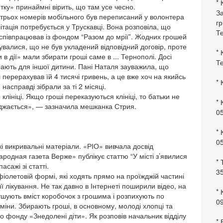
* 
тку» принаймні вірить, що там усе чесно.
За
з трьох номерів мобільного був переписаний у волонтера
гр
літація потребується у Трускавці. Вона розповіла, що
Те
о співпрацював із фондом “Разом до мрії”. Жодних грошей
увалися, що не був укладений відповідний договір, проте
* 
 в дії» мали збирати гроші саме в ... Тернополі. Досі
Те
рають для іншої дитини. Пані Наталя зауважила, що
ерерахував їй 4 тисячі гривень, а це вже хоч на якийсь
* 
насправді зібрали за ті 2 місяці.
лініці. Якщо гроші переказуються клініці, то батьки не
* 
ряджається», — зазначила мешканка Стрия.
0
* 
0
кі викривальні матеріали. «РІО» вивчала досвід
ародная газета Верже» публікує статтю “У місті з’явилися
* 
сажі зі статті.
35
іолетовій формі, які ходять прямо на проїжджій частині
ї лікування. Не так давно в Інтернеті поширили відео, на
* 
рушують вміст коробочок з грошима і розпихують по
09
міни. Збирають гроші, в основному, молоді хлопці та
о фонду «Знедолені діти». Як розповів начальник відділу
*