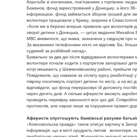
боротьби зі злочинами, пов’язаними з торгівлею людь
Бажанов, фонд зареєстрований у Донецьку, а його 36-
інформацією, фонд займається збором грошей для хвор
волонтери працювали у Криму, зокрема в Севастополі,
«Коли ми в березні вперше привезли цих волонтерів до
хворої дитини з Донецька, — цитує видання Михайла 
МВС виявилося, що мама, зазначена у свідоцтві про н
За вказаними телефонами ніхто не відповів. Ба, більш
судимий за розбійний напад».
Буквально за два дні після відвідування волонтерами 
волонтери почали ходити з портретом запорізької дити
котрі мешкають у Шевченківському районі, прийшли п
Повідомили, що навзаєм за оплату курсу реабілітації у
півроку носитимуть портрет дитини по місту, а на всі д
відповідати, що фонд перераховує їй допомогу постійн
через десять днів. А скільки аферисти зможуть зароби
проводять перевірку законності всіх цих дій. Співробіт
протоколів, але наразі лише за порушення правил до
Аферисти спустошують банківські рахунки батькі
«Комсомольска правда» також описує картину в Запорі
інформація, що в місті орудують липові волонтери, я
реабілітацію хворих дітей. Журналісти редакції зв’я