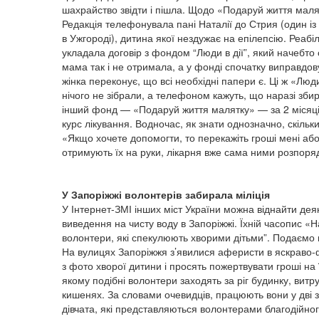
шахрайство звідти і пішла. Щодо «Подаруй життя маля
Редакція телефонувала пані Наталії до Стрия (один і
в Ужгороді), дитина якої нездужає на епілепсію. Реабі
укладала договір з фондом “Люди в дії”, який начебт
мама так і не отримала, а у фонді спочатку виправдов
жінка переконує, що всі необхідні папери є. Ці ж «Люди
нічого не зібрали, а телефоном кажуть, що наразі зби
інший фонд — «Подаруй життя малятку» — за 2 місяці п
курс лікування. Водночас, як знати однозначно, скільки 
«Якщо хочете допомогти, то перекажіть гроші мені або к
отримують їх на руки, лікарня вже сама ними розпо
У Запоріжжі волонтерів забирала міліція
У Інтернет-ЗМІ інших міст України можна віднайти дея
виведення на чисту воду в Запоріжжі. Їхній часопис «Н
волонтери, які спекулюють хворими дітьми”. Подаємо па
На вулицях Запоріжжя з’явилися аферисти в яскраво-ф
з фото хворої дитини і просять пожертвувати гроші на ї
якому подібні волонтери заходять за ріг будинку, вит
кишенях. За словами очевидців, працюють вони у дві з
дівчата, які представляються волонтерами благодійног