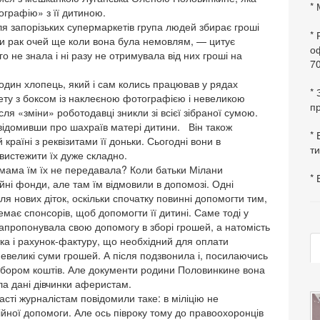
* 
ографію» з її дитиною.
я запорізьких супермаркетів група людей збирає гроші
*
или рак очей ще коли вона була немовлям, — цитує
оф
о не знала і ні разу не отримувала від них гроші на
70
 один хлопець, який і сам колись працював у рядах
*
ркету з боксом із наклеєною фотографією і невеликою
пр
ля «зміни» роботодавці зникли зі всієї зібраної сумою.
відомивши про шахраїв матері дитини. Він також
* 
 країні з реквізитами її доньки. Сьогодні вони в
ти
 вистежити їх дуже складно.
 мама їм їх не передавала? Коли батьки Мілани
* 
ійні фонди, але там їм відмовили в допомозі. Одні
ля нових діток, оскільки спочатку повинні допомогти тим,
емає спонсорів, щоб допомогти її дитині. Саме тоді у
 запропонувала свою допомогу в зборі грошей, а натомість
тка і рахунок-фактуру, що необхідний для оплати
великі суми грошей. А після подзвонила і, посилаючись
 збором коштів. Але документи родини Половинкине вона
ала дані дівчинки аферистам.
ласті журналістам повідомили таке: в міліцію не
ійної допомоги. Але ось півроку тому до правоохоронців