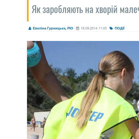
Як заробляють на хворій ма
18.09.2014 11:05
Евеліна Гурницька, РІО
ПОДІЇ