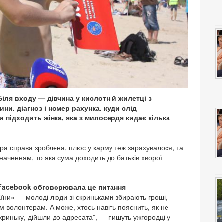
іля входу — дівчина у кислотній жилетці з
ни, діагноз і номер рахунка, куди слід
 підходить жінка, яка з милосердя кидає кілька
обра справа зроблена, плюс у карму теж зарахувалося, та
значенням, то яка сума доходить до батьків хворої
 Facebook обговорювала це питання
аїни» — молоді люди зі скриньками збирають гроші,
им волонтерам. А може, хтось навіть пояснить, як не
скриньку, дійшли до адресата”, — пишуть ужгородці у