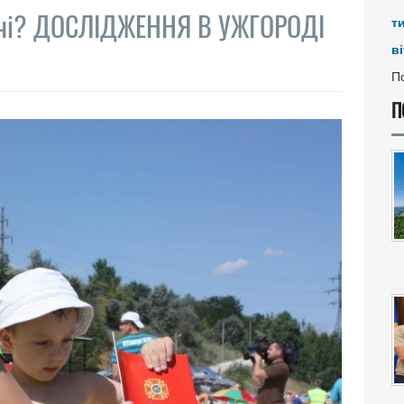
лечі? ДОСЛІДЖЕННЯ В УЖГОРОДІ
т
ві
По
П