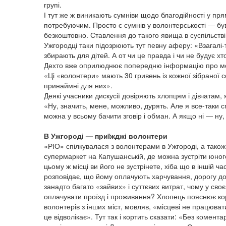
групі.
І тут же ж виникають сумніви щодо благодійності у пр
потребуючим. Просто є сумнів у волонтерськості — бува
безкоштовно. Ставлення до такого явища в суспільств
Ужгородці таки підозрюють тут певну аферу: «Взагалі-
збирають для дітей. А от чи це правда і чи не будує х
Дехто вже оприлюднює попередню інформацію про мо
«Ці «волонтери» мають 30 гривень із кожної зібраної со
принаймні для них».
Деякі учасники дискусії довіряють хлопцям і дівчатам, 
«Ну, значить, мене, можливо, дурять. Але я все-таки 
можна у всьому бачити зговір і обман. А якщо ні — ну
В Ужгороді — приїжджі волонтери
«РІО» спілкувалася з волонтерами в Ужгороді, а також
супермаркет на Капушанській, де можна зустріти юного
цьому ж місці ви його не зустрінете, хіба що в іншій ча
розповідає, що йому оплачують харчування, дорогу д
занадто багато «зайвих» і суттєвих витрат, чому у сво
оплачувати проїзд і проживання? Хлопець пояснює ко
волонтерів з інших міст, мовляв, «місцеві не працювати
це відволікає». Тут так і кортить сказати: «Без комент