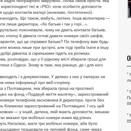
се надто географічно закручено. Логіка також проста: яка
о кореспондент тієї ж «РІО» хоче особисто допомогти
я щодо контактів матері (можливо, гіпотетичної).
знаходить. Що також, мабуть, логічно. Інша волонтерка —
лише директора, «бо батьки і так у горі...».
брутально пояснювали, чому не дають контакти батьків,
о хлопці й дівчата готові давати номери своїх шефів,
ти гарантія, що це справжні батьки? По телефону вам будь-
ити можна лише при зустрічі, але тоді треба їхати в іншу
т добрі дівчатка зі скриньками їздять на роликах.
О
а, розповідає, що у її рідному місті збирали гроші для
тини з Одеси. Знову ж таки, яка різниця, де і для кого
*
 виходить і з документами. У деяких з них у паперах не
ла
ож нема інформації про веб-сторінку.
ка з Полтавщини, яка збирала гроші на проспекті
*
рацює на фонд «Подаруй життя малятку», зареєстрований
По
і номери телефонів засновника й директора, проте без
0
ль Клименко зареєстрований на Полтавщині. І ось цей
новник — у іншій, дитина, якій мають допомогти, мешкає
* 
ах вказані три мобільні номери мами від різних
0
вуть Наталією, мати три мобільні номери, аби було
що нещодавно працювала на липовий фонд, саме через