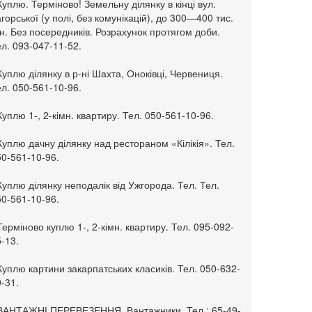
Куплю. Терміново! Земельну ділянку в кінці вул.
горської (у полі, без комунікацій), до 300—400 тис.
н. Без посередників. Розрахунок протягом доби.
л. 093-047-11-52.
Куплю ділянку в р-ні Шахта, Оноківці, Червениця.
л. 050-561-10-96.
Куплю 1-, 2-кімн. квартиру. Тел. 050-561-10-96.
Куплю дачну ділянку над рестораном «Кілікія». Тел.
50-561-10-96.
Куплю ділянку неподалік від Ужгорода. Тел. Тел.
50-561-10-96.
Терміново куплю 1-, 2-кімн. квартиру. Тел. 095-092-
-13.
Куплю картини закарпатських класиків. Тел. 050-632-
-31.
 ВАНТАЖНІ ПЕРЕВЕЗЕННЯ. Вантажники. Тел.: 65-49-