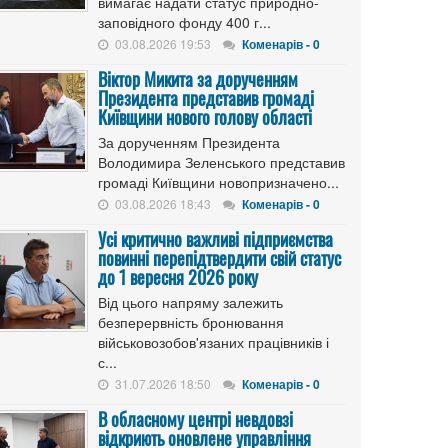
вимагає надати статус природно-
заповідного фонду 400 г...
03.08.2026 19:53
Коменарів - 0
Віктор Микита за дорученням
Президента представив громаді
Київщини нового голову області
За дорученням Президента
Володимира Зеленського представив
громаді Київщини новопризначено...
03.08.2026 18:43
Коменарів - 0
Усі критично важливі підприємства
повинні перепідтвердити свій статус
до 1 вересня 2026 року
Від цього напряму залежить
безперервність бронювання
військовозобов'язаних працівників і
с...
31.07.2026 18:50
Коменарів - 0
В обласному центрі невдовзі
відкриють оновлене управління