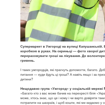
Супермаркет в Ужгороді на вулиці Капушанській. Б
коробкою в руках. На скриньці — фото хворої дити
перераховувати гроші на лікування. До волонтерки
гривень.
І таких ужгородців, які прагнуть допомогти, багато. Д
питання — куди йдуть ці гроші? А навіть якщо і за при
дитини?
Нещодавно група «Ужгород» у соціальній мережі
«Багато-хто з вас може бачив на перехресті біля «Укр
може, хтось знає, що це і кому і чи варто довіряти так
потрапити на шахраїв, і щоб кошти, які ми кидаємо у 