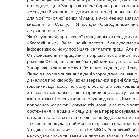
стверджує, що в Запоріжжі хтось збирає гроші «на фот
«Невідомий чоловік повідомив мені телефоном, що біл
для моєї трирічної дочки Мілани, в якої медики вияв
видання пані Олену. — Я про цих «благодійників» нічог
лікування доньки».
Як з’ясувалося, про шахраїв жінці вирішив повідомити
«благодійників». За те, що він постоїть біля суперма
інфодовідкою, йому пообіцяли заплатити гроші. Але піс
От скривджений «працівник» і вирішив помститися, по
розповів Олені, що липові благодійники кочують по всій
Запоріжжі, а завтра можуть бути вже в Донецьку. Тому
Як же в шахраїв виявилися дані хворої дівчинки, якщо
дізналися про хворобу, вони зверталися в різні благод
говорили, що наразі не можуть розпочати збір коштів д
хто звернувся раніше. Інші твердили, що зараз у них н
квартирі сім’ї Половинкине пролунав дзвінок. Дівчина
попросила ксерокопії документів мами, діагнозу маля
обстеження. Перший місяць дівчина перераховувала не
на зайнятість, сказала, що більше не буде займатися
так і не повернула і, найімовірніше, саме вона перед
У відділі громадських зв’язків ГУ МВС у Запорізькій об
надходили письмові заяви на липових збирачів благод