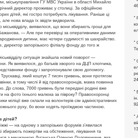
ми, міськуправління ГУ МВС України в області Михайло
46
річний директор проживає у столиці. За офіційною
их дітей, які гостро потребують лікування. Раніше ці
* 
 але нова влада їх звідти видворила.
ко
 міськвідділу, виявилося, що вони збирають гроші для
ел
Бажанова. — Але при перевірці за оперативними даними
ародження дитини, має чотири судимості за шахрайство.
* 
е, директор запорізького філіалу фонду до того ж
Те
міськвідділу ситуація знайшла новий поворот —
*
ни. Як виявилося, до батьків хворого на ДЦП хлопчика,
ел
редставники фонду і запропонували свою допомогу.
ре
 Трускавці, який коштує 7 тисяч гривень, вони протягом
24
звінки, в тому числі й від правоохоронців, мама повинна
о. До слова, 7000 гривень були передані родині вже
* 
ти на фото їхнього малюка за півроку? Правоохоронці
ін
ники міліції вже склали на волонтерів сім адміністративних
92
рожнього руху, бо вони ходять проїжджою частиною.
* 
в дітей?
в
жжі — на одному з запорізьких форумів з’явилася
13
кі збирають пожертви на обстеження, лікування та
залися з мешканкою Луганська Оленою Половинкине, яка