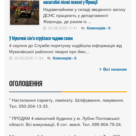
масштабні лісові пожежі у Франції
Надзвичайники у складі зведеного загону
ДСНС працюють у департаменті
Жиронда, де разом із ...
05.08.2026 11:41
Коменарів - 0
У Мукачеві сім’я отруїлася чадним газом
4 серпня до Служби порятунку надійшла інформація від
Мукачівської районної лікарні про ймо...
05.08.2026 11:34
Коменарів - 0
Всі новини
ОГОЛОШЕННЯ
* Настилання паркету, ламінату. Шліфування, лакування.
Тел. 050-204-13-33.
* ПРОДАМ 4-кімнатний будинок у м. Лубни Полтавської
області. Всі комунікації, 8 сот. землі. Тел. 095-904-79-24.