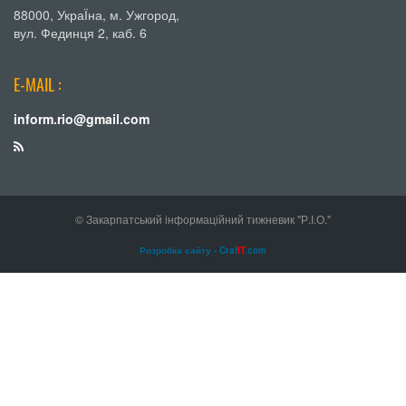
88000, УкраЇна, м. Ужгород,
вул. Фединця 2, каб. 6
E-MAIL :
inform.rio@gmail.com
© Закарпатський інформаційний тижневик "Р.І.О."
Розробка сайту - Craf
IT
.com