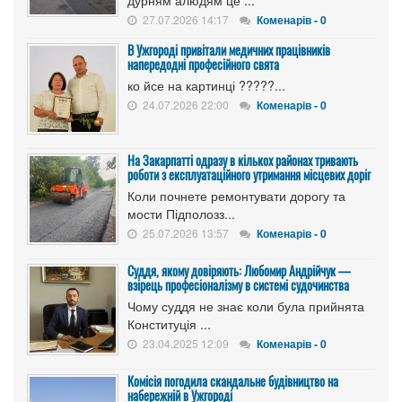
27.07.2026 14:17
Коменарів - 0
В Ужгороді привітали медичних працівників
напередодні професійного свята
ко йсе на картинці ?????...
24.07.2026 22:00
Коменарів - 0
На Закарпатті одразу в кількох районах тривають
роботи з експлуатаційного утримання місцевих доріг
Коли почнете ремонтувати дорогу та
мости Підполозз...
25.07.2026 13:57
Коменарів - 0
Суддя, якому довіряють: Любомир Андрійчук —
взірець професіоналізму в системі судочинства
Чому суддя не знає коли була прийнята
Конституція ...
23.04.2025 12:09
Коменарів - 0
Комісія погодила скандальне будівництво на
набережній в Ужгороді