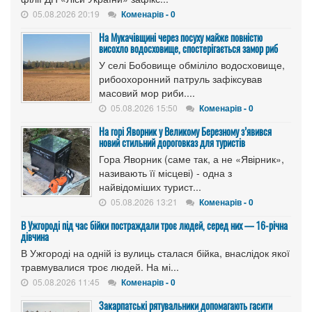
05.08.2026 20:19
Коменарів - 0
На Мукачівщині через посуху майже повністю
висохло водосховище, спостерігається замор риб
У селі Бобовище обміліло водосховище,
рибоохоронний патруль зафіксував
масовий мор риби....
05.08.2026 15:50
Коменарів - 0
На горі Яворник у Великому Березному з’явився
новий стильний дороговказ для туристів
Гора Яворник (саме так, а не «Явірник»,
називають її місцеві) - одна з
найвідоміших турист...
05.08.2026 13:21
Коменарів - 0
В Ужгороді під час бійки постраждали троє людей, серед них — 16-річна
дівчина
В Ужгороді на одній із вулиць сталася бійка, внаслідок якої
травмувалися троє людей. На мі...
05.08.2026 11:45
Коменарів - 0
Закарпатські рятувальники допомагають гасити