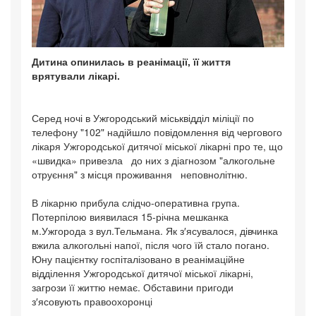
Дитина опинилась в реанімації, її життя
врятували лікарі.
Серед ночі в Ужгородський міськвідділ міліції по
телефону "102" надійшло повідомлення від чергового
лікаря Ужгородської дитячої міської лікарні про те, що
«швидка» привезла до них з діагнозом "алкогольне
отруєння" з місця проживання неповнолітню.
В лікарню прибула слідчо-оперативна група.
Потерпілою виявилася 15-річна мешканка
м.Ужгорода з вул.Тельмана. Як з′ясувалося, дівчинка
вжила алкогольні напої, після чого їй стало погано.
Юну пацієнтку госпіталізовано в реанімаційне
відділення Ужгородської дитячої міської лікарні,
загрози її життю немає. Обставини пригоди
з′ясовують правоохоронці