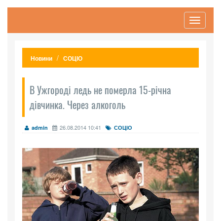
Toggle
navigati
Новини
СОЦІО
В Ужгороді ледь не померла 15-річна
дівчинка. Через алкоголь
26.08.2014 10:41
admin
СОЦІО