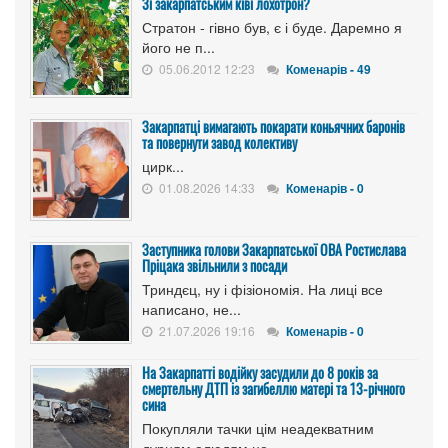
Зі закарпатським ківі лохотрон?
Стратон - гівно був, є і буде. Даремно я
його не п...
05.06.2012 12:23
Коменарів - 49
Закарпатці вимагають покарати коньячних баронів
та повернути завод колективу
цирк...
01.08.2026 14:33
Коменарів - 0
Заступника голови Закарпатської ОВА Ростислава
Пріцака звільнили з посади
Триндєц, ну і фізіономія. На лиці все
написано, не...
21.07.2026 19:16
Коменарів - 0
На Закарпатті водійку засудили до 8 років за
смертельну ДТП із загибеллю матері та 13-річного
сина
Покупляли тачки цім неадекватним
дурням алюдям це ...