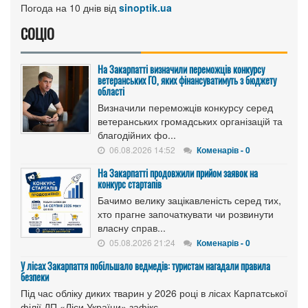
Погода на 10 днів від
sinoptik.ua
СОЦІО
На Закарпатті визначили переможців конкурсу
ветеранських ГО, яких фінансуватимуть з бюджету
області
Визначили переможців конкурсу серед
ветеранських громадських організацій та
благодійних фо...
06.08.2026 14:52
Коменарів - 0
На Закарпатті продовжили прийом заявок на
конкурс стартапів
Бачимо велику зацікавленість серед тих,
хто прагне започаткувати чи розвинути
власну справ...
05.08.2026 21:24
Коменарів - 0
У лісах Закарпаття побільшало ведмедів: туристам нагадали правила
безпеки
Під час обліку диких тварин у 2026 році в лісах Карпатської
філії ДП «Ліси України» зафікс...