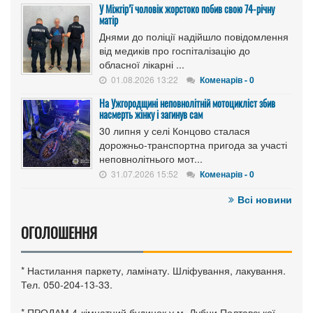
У Міжгір’ї чоловік жорстоко побив свою 74-річну
матір
Днями до поліції надійшло повідомлення
від медиків про госпіталізацію до
обласної лікарні ...
01.08.2026 13:22
Коменарів - 0
На Ужгородщині неповнолітній мотоцикліст збив
насмерть жінку і загинув сам
30 липня у селі Концово сталася
дорожньо-транспортна пригода за участі
неповнолітнього мот...
31.07.2026 15:52
Коменарів - 0
Всі новини
ОГОЛОШЕННЯ
* Настилання паркету, ламінату. Шліфування, лакування.
Тел. 050-204-13-33.
* ПРОДАМ 4-кімнатний будинок у м. Лубни Полтавської