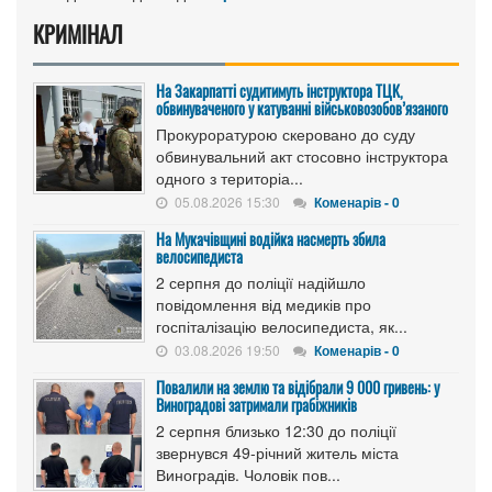
КРИМІНАЛ
На Закарпатті судитимуть інструктора ТЦК,
обвинуваченого у катуванні військовозобов’язаного
Прокуроратурою скеровано до суду
обвинувальний акт стосовно інструктора
одного з територіа...
05.08.2026 15:30
Коменарів - 0
На Мукачівщині водійка насмерть збила
велосипедиста
2 серпня до поліції надійшло
повідомлення від медиків про
госпіталізацію велосипедиста, як...
03.08.2026 19:50
Коменарів - 0
Повалили на землю та відібрали 9 000 гривень: у
Виноградові затримали грабіжників
2 серпня близько 12:30 до поліції
звернувся 49-річний житель міста
Виноградів. Чоловік пов...