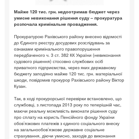
Майже 120 тис. грн. недоотримав бюджет через
умисне невиконання рішення суду – прокуратура
розпочала кримінальне провадження.
Прокуратурою Рахівського району внесено відомості
до Єдиного реєстру досудових розслідувань за
ознаками кримінального правопорушення
передбаченого ч. 3 ст. 382 КК України (невиконання
судового рішення) стосовно службових осіб
приватного підприємства, через яких державному
бюджету заподіяно майже 120 тис. грн. матеріальної
шкоди, повідомив прокурор Рахівського району Віктор
Кузан.
Так, в ході прокурорської перевірки встановлено, що
службовці, з листопада 2013 року по теперішній час,
маючи реальну можливість виконати рішення суду
про сплату на користь Пенсійного фонду України
обов’язкових платежів з єдиного соціального внеску
на загальнообов’язкове державне соціальне
страхування, діючи умисно, заходів до виконання