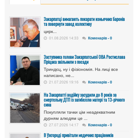
Закарпатці вимагають покарати коньячних баронів
та повернути завод колективу
цирк...
01.08.2026 14:33
Коменарів - 0
Заступника голови Закарпатської ОВА Ростислава
Пріцака звільнили з посади
Триндєц, ну і фізіономія. На лиці все
написано, не...
21.07.2026 19:16
Коменарів - 0
На Закарпатті водійку засудили до 8 років за
смертельну ДТП із загибеллю матері та 13-річного
сина
Покупляли тачки цім неадекватним
дурням алюдям це ...
27.07.2026 14:17
Коменарів - 0
В Ужгороді привітали медичних працівників