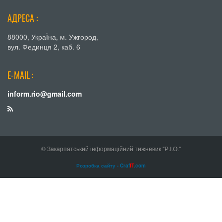
АДРЕСА :
88000, УкраЇна, м. Ужгород,
вул. Фединця 2, каб. 6
E-MAIL :
inform.rio@gmail.com
© Закарпатський інформаційний тижневик "Р.І.О."
Розробка сайту - Craf
IT
.com