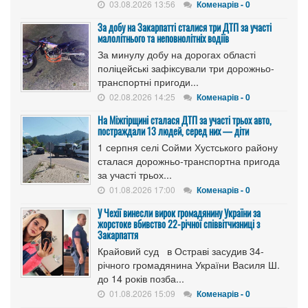
03.08.2026 13:56
Коменарів - 0
За добу на Закарпатті сталися три ДТП за участі
малолітнього та неповнолітніх водіїв
За минулу добу на дорогах області
поліцейські зафіксували три дорожньо-
транспортні пригоди...
02.08.2026 14:25
Коменарів - 0
На Міжгірщині сталася ДТП за участі трьох авто,
постраждали 13 людей, серед них — діти
1 серпня селі Сойми Хустського району
сталася дорожньо-транспортна пригода
за участі трьох...
01.08.2026 17:00
Коменарів - 0
У Чехії винесли вирок громадянину України за
жорстоке вбивство 22-річної співвітчизниці з
Закарпаття
Крайовий суд в Остраві засудив 34-
річного громадянина України Василя Ш.
до 14 років позба...
01.08.2026 15:09
Коменарів - 0