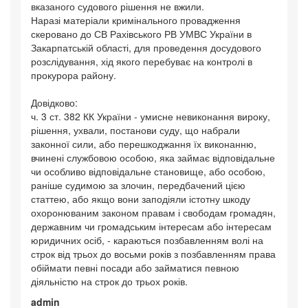
вказаного судового рішення не вжили.
Наразі матеріали кримінального провадження
скеровано до СВ Рахівського РВ УМВС України в
Закарпатській області, для проведення досудового
розслідування, хід якого перебуває на контролі в
прокурора району.
Довідково:
ч. 3 ст. 382 КК України - умисне невиконання вироку,
рішення, ухвали, постанови суду, що набрали
законної сили, або перешкоджання їх виконанню,
вчинені службовою особою, яка займає відповідальне
чи особливо відповідальне становище, або особою,
раніше судимою за злочин, передбачений цією
статтею, або якщо вони заподіяли істотну шкоду
охоронюваним законом правам і свободам громадян,
державним чи громадським інтересам або інтересам
юридичних осіб, - караються позбавленням волі на
строк від трьох до восьми років з позбавленням права
обіймати певні посади або займатися певною
діяльністю на строк до трьох років.
admin