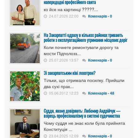
напередодні професійного свята
ко йсе на картинці ?????...
24.07.2026 22:00
Коменарів - 0
На Закарпатті одразу в кількох районах тривають
роботи з експлуатаційного утримання місцевих доріг
Коли почнете ремонтувати дорогу та
мости Підполозз...
25.07.2026 13:57
Коменарів - 0
Зі закарпатським ківі лохотрон?
Тільки, що отримала посилку. Прийшли
два сухі прак...
05.06.2012 12:23
Коменарів - 48
Суддя, якому довіряють: Любомир Андрійчук —
взірець професіоналізму в системі судочинства
Чому суддя не знає коли була прийнята
Конституція ...
23.04.2025 12:09
Коменарів - 0