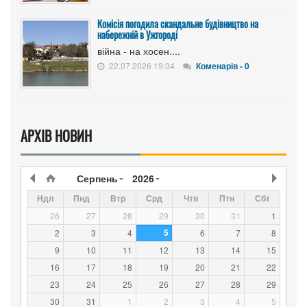
Комісія погодила скандальне будівництво на
набережній в Ужгороді
війна - на хосен....
22.07.2026 19:34
Коменарів - 0
АРХІВ НОВИН
Серпень
2026
Ндл
Пнд
Втр
Срд
Чтв
Птн
Сбт
26
27
28
29
30
31
1
5
2
3
4
6
7
8
9
10
11
12
13
14
15
16
17
18
19
20
21
22
23
24
25
26
27
28
29
30
31
1
2
3
4
5