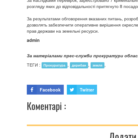
За наслідками перевірок, зареєстровано 7 кримінальн
розгляду яких до відповідальності притягнуто 8 посадо
За результатами обговорення вказаних питань, розробл
дозволять забезпечити оперативне вирішення окресле
прав держави на земельні ресурси.
admin
За матеріалами прес-служби прокуратури облас
ТЕГИ :
,
,
,
Прокуратура
дерибан
земля
Facebook
Twitter
Коментарі :
Додати