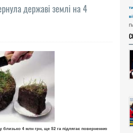
ернула державі землі на 4
т
ві
По
С
 близько 4 млн грн, ще 52 га підлягає поверненню