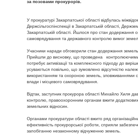
за позовами прокурорів.
У прокуратурі Закарпатської області відбулась міжвідо
Держсільгоспінспекції в Закарпатській області, Держзе
Закарпатській області. Йшлося про стан додержання о
самоврядування та державного контролю вимог земельн
Учасники наради обговорили стан додержання земельно
Прийшли до висновку, що проведена контролюючими 
потребує активізації та комплексного підходу до вир
усуваються повільно, що зумовлено відсутністю нале
використанням та охороною земель, зловживаннями сл
влади і місцевого самоврядування.
Відтак, заступник прокурора області Михайло Хиля да
контролю, правоохоронним органам вжити додаткових
земельних відносин.
Органами прокуратури області вжито ряд організаційни
ефективність прокурорської роботи, сприяли забезпе
запобіганню незаконному відчуженню земель.