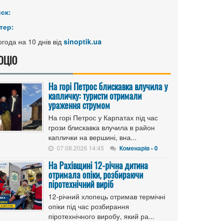
иск:
тер:
года на 10 днів від
sinoptik.ua
ОЦІО
На горі Петрос блискавка влучила у
капличку: туристи отримали
ураження струмом
На горі Петрос у Карпатах під час
грози блискавка влучила в район
каплички на вершині, вна...
07.08.2026 14:45
Коменарів - 0
На Рахівщині 12-річна дитина
отримала опіки, розбираючи
піротехнічний виріб
12-річний хлопець отримав термічні
опіки під час розбирання
піротехнічного виробу, який ра...