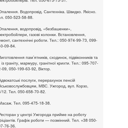
ектробойлерів. Тел. 050-673-73-31.
Опалення. Водопровід. Сантехніка. Швидко. Якісно.
л. 050-523-58-88.
 Опалення, водопровід, «безбашенки»,
ектробойлери, газові колонки. Встановлення,
монт, сантехнічні роботи. Тел.: 050-974-99-73, 099-
0-09-84.
Виготовлення пам’ятників, сходинок, підвіконників та
. із граніту, мармуру, гранітної крихти. Тел.: 095-707-
-09, 050-199-63-92, Віктор.
Адвокатські послуги, перерахунок пенсій
ійськовослужбовцям, МВС. Ужгород, вул. Корзо,
/12. Тел. 050-658-70-82.
Масаж. Тел. 095-475-18-38.
 Ресторан у центрі Ужгорода прийме на роботу
іціантів. Графік роботи — позмінний. Тел. +38 050-
7-76-36.