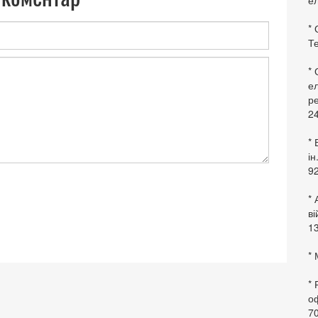
ел
* 
Те
*
ел
ре
24
* 
ін
92
* 
в
13
* 
*
оф
70