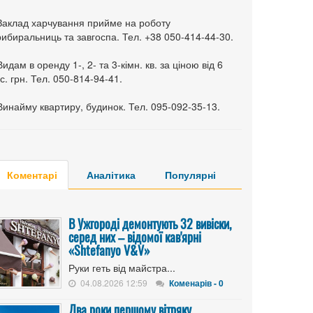
 Заклад харчування прийме на роботу
ибиральниць та завгоспа. Тел. +38 050-414-44-30.
Видам в оренду 1-, 2- та 3-кімн. кв. за ціною від 6
с. грн. Тел. 050-814-94-41.
Винайму квартиру, будинок. Тел. 095-092-35-13.
Коментарі
Аналітика
Популярні
В Ужгороді демонтують 32 вивіски,
серед них – відомої кав'ярні
«Shtefanyo V&V»
Руки геть від майстра...
04.08.2026 12:59
Коменарів - 0
Два роки першому вітряку