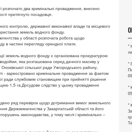
і розпочато два кримінальні провадження, внесено
ності притягнуто посадовця.
ного контролю, державної виконавчої влади та місцевого
О
ористання земель водного фонду.
емгентства у області розпочата робота щодо
ду в частині перегляду орендної плати.
*
ла
ії земель водного фонду є організована прокуратурою
іб водойми, яка розташована серед дачного масиву у
*
 Оноківської сільської ради Ужгородського району,
По
ті - зареєстровано кримінальне провадження за фактом
0
ої ради службовим становищем при прийнятті рішення
щею 1,5 га.Досудове слідство у цьому провадженні
* 
0
едено ряд перевірок щодо дотримання вимог земельного
* 
ня Держземагенства у Закарпатській області та його
За
у порушень законодавства, у тому числі і кримінально –
гр
Те