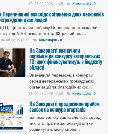
07.08.2026 11:35
Коменарів - 0
а Перечинщині внаслідок зіткнення двох легковиків
остраждали двоє людей
 ДТП, що сталася поблизу Перечина постраждали
оє людей: 64-річна жінка та 63-річний чол...
06.08.2026 17:56
Коменарів - 0
На Закарпатті визначили
переможців конкурсу ветеранських
ГО, яких фінансуватимуть з бюджету
області
Визначили переможців конкурсу
серед ветеранських громадських
організацій та благодійних фо...
06.08.2026 14:52
Коменарів - 0
На Закарпатті продовжили прийом
заявок на конкурс стартапів
Бачимо велику зацікавленість серед
тих, хто прагне започаткувати чи
розвинути власну справ...