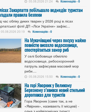
05.08.2026 21:24
Коменарів - 0
 лісах Закарпаття побільшало ведмедів: туристам
агадали правила безпеки
д час обліку диких тварин у 2026 році в лісах
рпатської філії ДП «Ліси України» зафікс...
05.08.2026 20:19
Коменарів - 0
На Мукачівщині через посуху майже
повністю висохло водосховище,
спостерігається замор риб
У селі Бобовище обміліло
водосховище, рибоохоронний
патруль зафіксував масовий мор
риби....
05.08.2026 15:50
Коменарів - 0
На горі Яворник у Великому
Березному з’явився новий стильний
дороговказ для туристів
Гора Яворник (саме так, а не
«Явірник», називають її місцеві) -
одна з найвідоміших турист...