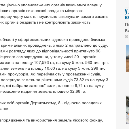
 спеціально уповноважених органів виконавчої влади у
нших органів виконавчої влади та місцевого
У
 першу чергу мають неухильно виконувати вимоги законів
н
их органів бездіють і не контролюють законність
Пі
Ка
області у сфері земельних відносин проведено близько
5 кримінальних проваджень, з яких 2 направлено до суду,
тами розгляду яких до відповідальності притягнуто 96
ісцевого самоврядування, у тому числі 20 - органів
х заяв на площу 107,593 га, на суму 5 млн. 560 тис. грн.
ння земель на площу 10,60 га, на суму 5 млн. 298 тис.
ми прокурорів, які перебувають у провадженні судів,
о повернуто земель за рішеннями судів 73,32 га на суму 3
ми, які набрали законної сили, площею 8,71 га на суму
 незаконне надання земель площею 32,68 га.
их осіб органів Держкомзему, 8 - відносно посадових
вання.
озпорядження та використання земель лісового фонду,