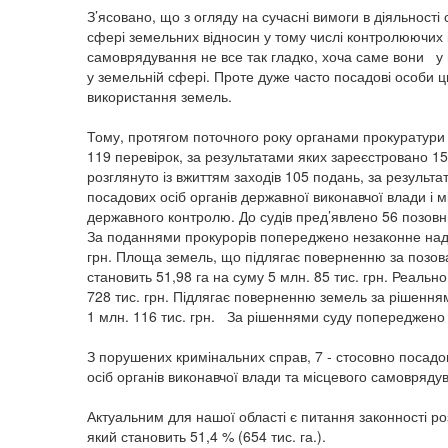
З’ясовано, що з огляду на сучасні вимоги в діяльності
сфері земельних відносин у тому числі контролюючих і
самоврядування не все так гладко, хоча саме вони у
у земельній сфері. Проте дуже часто посадові особи ц
використання земель.
Тому, протягом поточного року органами прокуратури 
119 перевірок, за результатами яких зареєстровано 1
розглянуто із вжиттям заходів 105 подань, за результа
посадових осіб органів державної виконавчої влади і м
державного контролю. До судів пред’явлено 56 позовни
За поданнями прокурорів попереджено незаконне нада
грн. Площа земель, що підлягає поверненню за позова
становить 51,98 га на суму 5 млн. 85 тис. грн. Реальн
728 тис. грн. Підлягає поверненню земель за рішення
1 млн. 116 тис. грн. За рішеннями суду попереджено
З порушених кримінальних справ, 7 - стосовно посадов
осіб органів виконавчої влади та місцевого самовряду
Актуальним для нашої області є питання законності р
який становить 51,4 % (654 тис. га.).