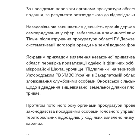
За наслідками перевірки органами прокуратури област
подання, за результати розгляду якого до відповідаль
Незадовільною залишається діяльність органів держав
самоврядування у сфері забезпечення законності вик
Тільки після втручання прокуратури області ГУ Держз
систематизації договорів оренди на землі водного фон
Яскравим прикладом виявлення незаконної приватизац
області перевірка приватизації однією із фізичних ос
мікрорайоні Шахта, урочище "Підлипники" на території
Ужгородським РВ УМВС України в Закарпатській облас
зловживання службовими особами Оноківської сільськ
щодо відведення вищевказаної земельної ділянки пло
триває.
Протягом поточного року органами прокуратури пров
законодавства посадовими особами головного управлін
територіальних підрозділів, у ході яких виявлено низк
караних.