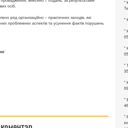
і провадження, внесено 7 подань, за результатами
* 
вих осіб.
Те
ено ряд організаційно – практичних заходів, які
* 
них проблемних аспектів та усунення фактів порушень
* 
0
* 
ті
0
* 
35
* 
09
*
46
* 
ко
 коментар