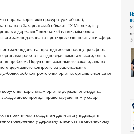
Н
п
мча нарада керівників прокуратури області,
магенства в Закарпатській області, ГУ Міндоходів у
У
рганами державної виконавчої влади, місцевого
дв
ого законодавства та протидії злочинності у цій сфері.
го законодавства, протидії злочинності у цій сфері.
органами робота не відповідає вимогам сьогодення,
ішення проблем. Порушення земельного законодавства
жного державного контролю за раціональним
ужбових осіб контролюючих органів, органів виконавчої
в доручення керівникам органів державної влади та
 заходів щодо протидії правопорушенням у сфері
х та практичних заходів, які дали змогу підвищити
ченню повернення у державну власність та своєчасному