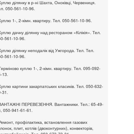
Куплю ділянку в р-ні Шахта, Оноківці, Червениця.
л. 050-561-10-96.
Куплю 1-, 2-кімн. квартиру. Тел. 050-561-10-96.
Куплю дачну ділянку над рестораном «Кілікія». Тел.
50-561-10-96.
Куплю ділянку неподалік від Ужгорода. Тел. Тел.
50-561-10-96.
Терміново куплю 1-, 2-кімн. квартиру. Тел. 095-092-
-13.
Куплю картини закарпатських класиків. Тел. 050-632-
-31.
 ВАНТАЖНІ ПЕРЕВЕЗЕННЯ. Вантажники. Тел.: 65-49-
, 050-941-61-61.
Ремонт, профілактика, встановлення газових
лонок, плит, котлів (двоконтурних), конвекторів,