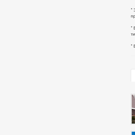
*
пр
* 
ти
* 