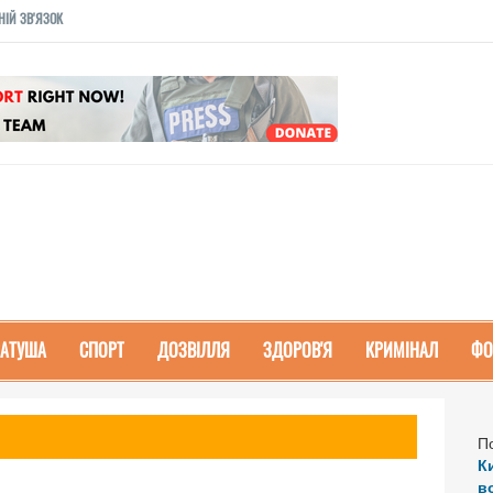
НІЙ ЗВ'ЯЗОК
РАТУША
СПОРТ
ДОЗВІЛЛЯ
ЗДОРОВ'Я
КРИМІНАЛ
ФО
П
К
в