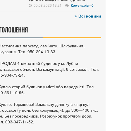
05.08.2026 13:21
Коменарів - 0
Всі новини
ГОЛОШЕННЯ
 Настилання паркету, ламінату. Шліфування,
кування. Тел. 050-204-13-33.
 ПРОДАМ 4-кімнатний будинок у м. Лубни
лтавської області. Всі комунікації, 8 сот. землі. Тел.
95-904-79-24.
Куплю старий будинок у місті або передмісті. Тел.
50-561-10-96.
Куплю. Терміново! Земельну ділянку в кінці вул.
горської (у полі, без комунікацій), до 300—400 тис.
н. Без посередників. Розрахунок протягом доби.
л. 093-047-11-52.