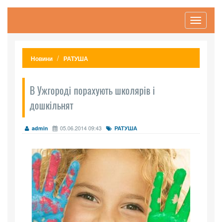
Toggle
navigati
Новини
РАТУША
В Ужгороді порахують школярів і
дошкільнят
05.06.2014 09:43
admin
РАТУША