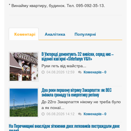
* Винайму квартиру, будинок. Тел. 095-092-35-13.
Коментарі
Аналітика
Популярні
В Ужгороді демонтують 32 вивіски, серед них –
відомої кав'ярні «Shtefanyo V&V»
Руки геть від майстра...
04.08.2026 12:59
Коменарів - 0
Два роки першому вітряку Закарпаття: як ВЕС
змінила громаду та енергетику регіону
До 22го Закарпаття нікому не треба було
а як понаї...
06.08.2026 14:12
Коменарів - 0
На Перечинщині внаслідок зіткнення двох легковиків постраждали двоє
людей