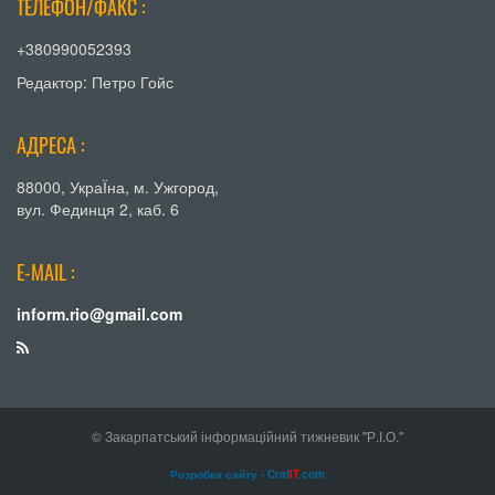
ТЕЛЕФОН/ФАКС :
+380990052393
Редактор: Петро Гойс
АДРЕСА :
88000, УкраЇна, м. Ужгород,
вул. Фединця 2, каб. 6
E-MAIL :
inform.rio@gmail.com
© Закарпатський інформаційний тижневик "Р.І.О."
Розробка сайту - Craf
IT
.com