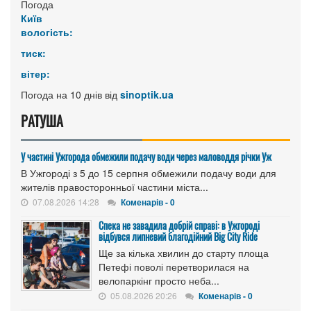
Погода
Київ
вологість:
тиск:
вітер:
Погода на 10 днів від
sinoptik.ua
РАТУША
У частині Ужгорода обмежили подачу води через маловоддя річки Уж
В Ужгороді з 5 до 15 серпня обмежили подачу води для
жителів правосторонньої частини міста...
07.08.2026 14:28
Коменарів - 0
Спека не завадила добрій справі: в Ужгороді
відбувся липневий благодійний Big City Ride
Ще за кілька хвилин до старту площа
Петефі поволі перетворилася на
велопаркінг просто неба...
05.08.2026 20:26
Коменарів - 0