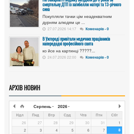
смертельну ДТП із загибеллю матері та 13-річного
сина
Покупляли тачки цім неадекватним
дурням алюдям це ...
27.07.2026 14:17
Коменарів - 0
В Ужгороді привітали медичних працівників
напередодні професійного свята
ко йсе на картинці ?????...
24.07.2026 22:00
Коменарів - 0
АРХІВ НОВИН
Серпень
2026
Ндл
Пнд
Втр
Срд
Чтв
Птн
Сбт
26
27
28
29
30
31
1
8
2
3
4
5
6
7