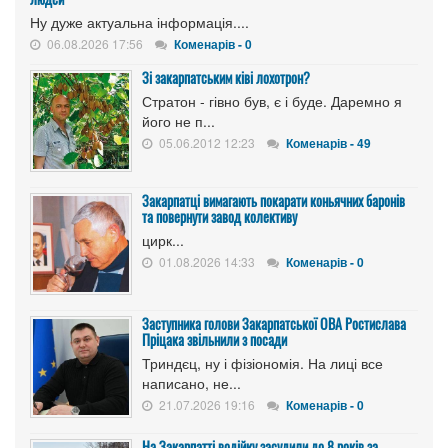
Ну дуже актуальна інформація....
06.08.2026 17:56
Коменарів - 0
Зі закарпатським ківі лохотрон?
Стратон - гівно був, є і буде. Даремно я
його не п...
05.06.2012 12:23
Коменарів - 49
Закарпатці вимагають покарати коньячних баронів
та повернути завод колективу
цирк...
01.08.2026 14:33
Коменарів - 0
Заступника голови Закарпатської ОВА Ростислава
Пріцака звільнили з посади
Триндєц, ну і фізіономія. На лиці все
написано, не...
21.07.2026 19:16
Коменарів - 0
На Закарпатті водійку засудили до 8 років за