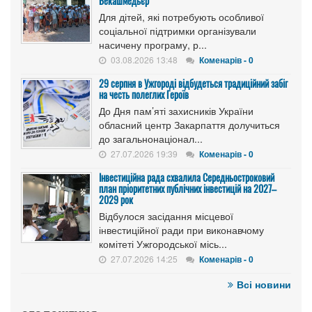
Бекашмедьєр
Для дітей, які потребують особливої
соціальної підтримки організували
насичену програму, р...
03.08.2026 13:48
Коменарів - 0
29 серпня в Ужгороді відбудеться традиційний забіг
на честь полеглих Героїв
До Дня пам’яті захисників України
обласний центр Закарпаття долучиться
до загальнонаціонал...
27.07.2026 19:39
Коменарів - 0
Інвестиційна рада схвалила Середньостроковий
план пріоритетних публічних інвестицій на 2027–
2029 рок
Відбулося засідання місцевої
інвестиційної ради при виконавчому
комітеті Ужгородської місь...
27.07.2026 14:25
Коменарів - 0
Всі новини