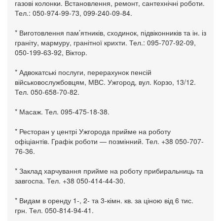
газові колонки. Встановлення, ремонт, сантехнічні роботи.
Тел.: 050-974-99-73, 099-240-09-84.
* Виготовлення пам’ятників, сходинок, підвіконників та ін. із
граніту, мармуру, гранітної крихти. Тел.: 095-707-92-09,
050-199-63-92, Віктор.
* Адвокатські послуги, перерахунок пенсій
військовослужбовцям, МВС. Ужгород, вул. Корзо, 13/12.
Тел. 050-658-70-82.
* Масаж. Тел. 095-475-18-38.
* Ресторан у центрі Ужгорода прийме на роботу
офіціантів. Графік роботи — позмінний. Тел. +38 050-707-
76-36.
* Заклад харчування прийме на роботу прибиральниць та
завгоспа. Тел. +38 050-414-44-30.
* Видам в оренду 1-, 2- та 3-кімн. кв. за ціною від 6 тис.
грн. Тел. 050-814-94-41.