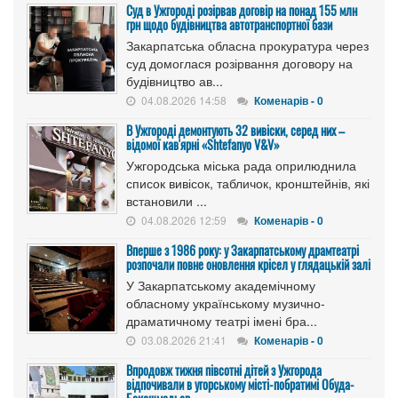
Cуд в Ужгороді розірвав договір на понад 155 млн
грн щодо будівництва автотранспортної бази
Закарпатська обласна прокуратура через
суд домоглася розірвання договору на
будівництво ав...
04.08.2026 14:58
Коменарів - 0
В Ужгороді демонтують 32 вивіски, серед них –
відомої кав'ярні «Shtefanyo V&V»
Ужгородська міська рада оприлюднила
список вивісок, табличок, кронштейнів, які
встановили ...
04.08.2026 12:59
Коменарів - 0
Вперше з 1986 року: у Закарпатському драмтеатрі
розпочали повне оновлення крісел у глядацькій залі
У Закарпатському академічному
обласному українському музично-
драматичному театрі імені бра...
03.08.2026 21:41
Коменарів - 0
Впродовж тижня півсотні дітей з Ужгорода
відпочивали в угорському місті-побратимі Обуда-