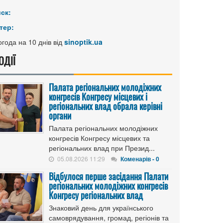
иск:
тер:
года на 10 днів від
sinoptik.ua
ОДІЇ
Палата регіональних молодіжних
конгресів Конгресу місцевих і
регіональних влад обрала керівні
органи
Палата регіональних молодіжних
конгресів Конгресу місцевих та
регіональних влад при Презид...
05.08.2026 11:29
Коменарів - 0
Відбулося перше засідання Палати
регіональних молодіжних конгресів
Конгресу регіональних влад
Знаковий день для українського
самоврядування, громад, регіонів та