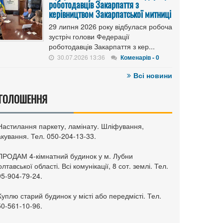
роботодавців Закарпаття з
керівництвом Закарпатської митниці
29 липня 2026 року відбулася робоча
зустріч голови Федерації
роботодавців Закарпаття з кер...
30.07.2026 13:36
Коменарів - 0
Всі новини
ГОЛОШЕННЯ
 Настилання паркету, ламінату. Шліфування,
кування. Тел. 050-204-13-33.
 ПРОДАМ 4-кімнатний будинок у м. Лубни
лтавської області. Всі комунікації, 8 сот. землі. Тел.
95-904-79-24.
Куплю старий будинок у місті або передмісті. Тел.
50-561-10-96.