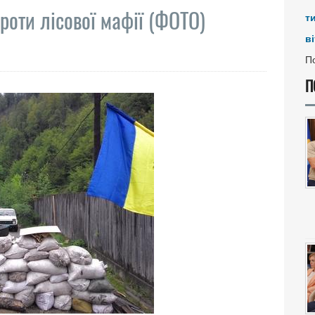
роти лісової мафії (ФОТО)
т
ві
По
П