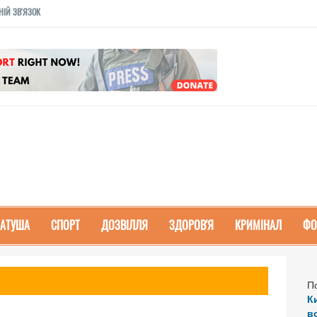
НІЙ ЗВ'ЯЗОК
РАТУША
СПОРТ
ДОЗВІЛЛЯ
ЗДОРОВ'Я
КРИМІНАЛ
ФО
П
К
в