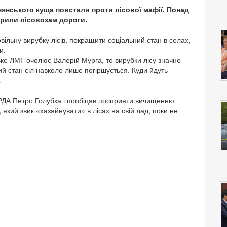
нянського куща повстали проти лісової мафії. Понад
крили лісовозам дороги.
ільну вирубку лісів, покращити соціальний стан в селах,
и.
ке ЛМГ очолює Валерій Мурга, то вирубки лісу значно
ий стан сіл навколо лише погіршується. Куди йдуть
.
 РДА Петро Голубка і пообіцяв посприяти вичищенню
 який звик «хазяйнувати» в лісах на свій лад, поки не