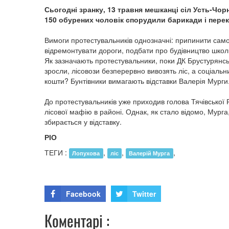
Сьогодні зранку, 13 травня мешканці сіл Усть-Чор
150 обурених чоловік спорудили барикади і пере
Вимоги протестувальників однозначні: припинити самов
відремонтувати дороги, подбати про будівництво школ
Як зазначають протестувальники, поки ДК Брустурянсь
зросли, лісовози безперервно вивозять ліс, а соціальн
кошти? Бунтівники вимагають відставки Валерія Мурги
До протестувальників уже приходив голова Тячівської
лісової мафію в районі. Однак, як стало відомо, Мурга,
збирається у відставку.
РІО
ТЕГИ :
,
,
,
Лопухова
ліс
Валерій Мурга
Facebook
Twitter
Коментарі :