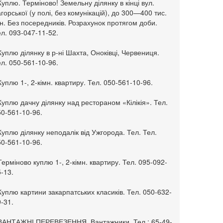
Куплю. Терміново! Земельну ділянку в кінці вул.
горської (у полі, без комунікацій), до 300—400 тис.
н. Без посередників. Розрахунок протягом доби.
л. 093-047-11-52.
Куплю ділянку в р-ні Шахта, Оноківці, Червениця.
л. 050-561-10-96.
Куплю 1-, 2-кімн. квартиру. Тел. 050-561-10-96.
Куплю дачну ділянку над рестораном «Кілікія». Тел.
50-561-10-96.
Куплю ділянку неподалік від Ужгорода. Тел. Тел.
50-561-10-96.
Терміново куплю 1-, 2-кімн. квартиру. Тел. 095-092-
-13.
Куплю картини закарпатських класиків. Тел. 050-632-
-31.
 ВАНТАЖНІ ПЕРЕВЕЗЕННЯ. Вантажники. Тел.: 65-49-