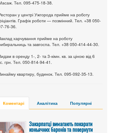
Масаж. Тел. 095-475-18-38.
 Ресторан у центрі Ужгорода прийме на роботу
іціантів. Графік роботи — позмінний. Тел. +38 050-
7-76-36.
 Заклад харчування прийме на роботу
ибиральниць та завгоспа. Тел. +38 050-414-44-30.
Видам в оренду 1-, 2- та 3-кімн. кв. за ціною від 6
с. грн. Тел. 050-814-94-41.
Винайму квартиру, будинок. Тел. 095-092-35-13.
Коментарі
Аналітика
Популярні
Закарпатці вимагають покарати
коньячних баронів та повернути