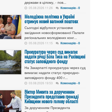
держави в цілому, - пов...
05.08.2026 11:26
Коменарів - 0
Молодіжна політика в Україні
отримує новий вагомий поштовх
Сьогодні відбулося установче
засідання новосформованої Палати
регіональних молодіжних конг...
05.08.2026 11:15
Коменарів - 0
Прокуратура через суд вимагає
надати річці Біла Тиса на Рахівщині
статус заповідного фонду
На Закарпатті прокуратура через суд
вимагає надати статус природно-
заповідного фонду 400 г...
03.08.2026 19:53
Коменарів - 0
Віктор Микита за дорученням
Президента представив громаді
Київщини нового голову області
За дорученням Президента