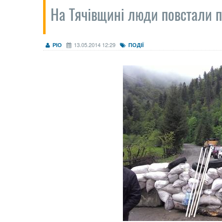
На Тячівщині люди повстали п
13.05.2014 12:29
РІО
ПОДІЇ