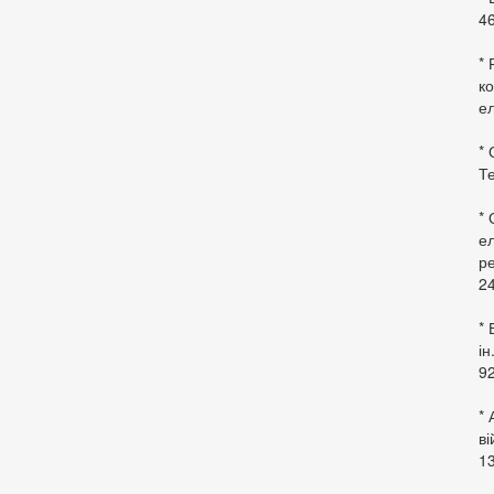
46
* 
ко
ел
* 
Те
*
ел
ре
24
* 
ін
92
* 
в
13