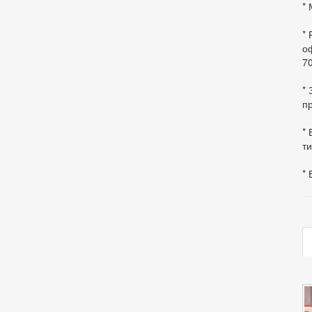
* 
*
оф
70
*
пр
* 
ти
* 