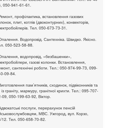
, 050-941-61-61.
Ремонт, профілактика, встановлення газових
лонок, плит, котлів (двоконтурних), конвекторів,
ектробойлерів. Тел. 050-673-73-31.
Опалення. Водопровід. Сантехніка. Швидко. Якісно.
л. 050-523-58-88.
 Опалення, водопровід, «безбашенки»,
ектробойлери, газові колонки. Встановлення,
монт, сантехнічні роботи. Тел.: 050-974-99-73, 099-
0-09-84.
Виготовлення пам’ятників, сходинок, підвіконників та
. із граніту, мармуру, гранітної крихти. Тел.: 095-707-
-09, 050-199-63-92, Віктор.
Адвокатські послуги, перерахунок пенсій
ійськовослужбовцям, МВС. Ужгород, вул. Корзо,
/12. Тел. 050-658-70-82.