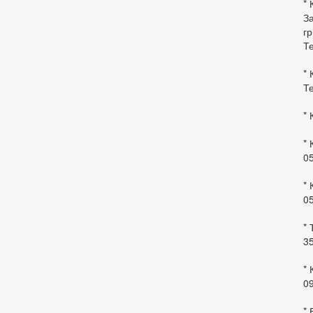
* 
За
гр
Те
* 
Те
* 
* 
0
* 
0
* 
35
* 
09
*