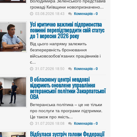
Володимира Зеленського представив
громаді Київщини новопризначено...
03.08.2026 18:43
Коменарів - 0
Усі критично важливі підприємства
повинні перепідтвердити свій статус
до 1 вересня 2026 року
Від цього напряму залежить
безперервність бронювання
військовозобов'язаних працівників і
с...
31.07.2026 18:50
Коменарів - 0
В обласному центрі невдовзі
відкриють оновлене управління
ветеранської політики Закарпатської
ОВА
Ветеранська політика – це не тільки
про послуги та програми підтримки.
Це також про якість...
31.07.2026 18:08
Коменарів - 0
Відбулася зустріч голови Федерації