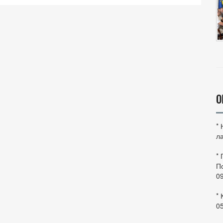
О
*
ла
*
По
0
* 
0