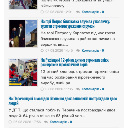
військовослу...
08.08.2026 12:01
Коменарів - 0
На горі Петрос блискавка влучила у капличку:
туристи отримали ураження струмом
На горі Петрос у Карпатах під час грози
блискавка влучила в район каплички на
вершині, вна...
07.08.2026 14:45
Коменарів - 0
На Рахівщині 12-річна дитина отримала опіки,
розбираючи піротехнічний виріб
12-річний хлопець отримав термічні опіки
під час розбирання піротехнічного
виробу, який ра...
07.08.2026 11:35
Коменарів - 0
На Перечинщині внаслідок зіткнення двох легковиків постраждали двоє
людей
У ДТП, що сталася поблизу Перечина постраждали двоє
людей: 64-річна жінка та 63-річний чол...
06.08.2026 17:56
Коменарів - 0