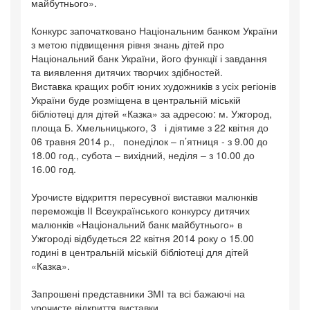
майбутнього».
Конкурс започатковано Національним банком України
з метою підвищення рівня знань дітей про
Національний банк України, його функції і завдання
та виявлення дитячих творчих здібностей.
Виставка кращих робіт юних художників з усіх регіонів
України буде розміщена в центральній міській
бібліотеці для дітей «Казка» за адресою: м. Ужгород,
площа Б. Хмельницького, 3 і діятиме з 22 квітня до
06 травня 2014 р., понеділок – п’ятниця - з 9.00 до
18.00 год., субота – вихідний, неділя – з 10.00 до
16.00 год.
Урочисте відкриття пересувної виставки малюнків
переможців ІІ Всеукраїнського конкурсу дитячих
малюнків «Національний банк майбутнього» в
Ужгороді відбудеться 22 квітня 2014 року о 15.00
годині в центральній міській бібліотеці для дітей
«Казка».
Запрошені представники ЗМІ та всі бажаючі на
урочисте відкриття виставки.