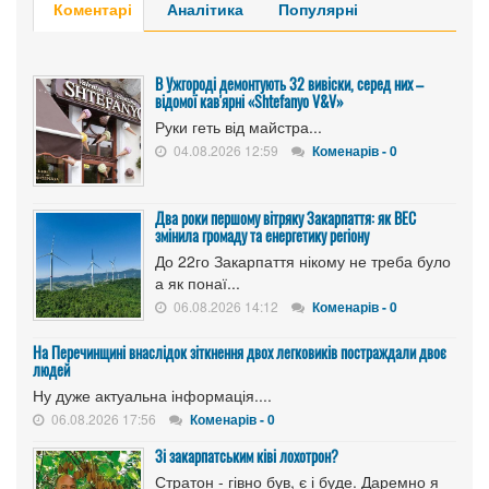
Коментарі
Аналітика
Популярні
В Ужгороді демонтують 32 вивіски, серед них –
відомої кав'ярні «Shtefanyo V&V»
Руки геть від майстра...
04.08.2026 12:59
Коменарів - 0
Два роки першому вітряку Закарпаття: як ВЕС
змінила громаду та енергетику регіону
До 22го Закарпаття нікому не треба було
а як понаї...
06.08.2026 14:12
Коменарів - 0
На Перечинщині внаслідок зіткнення двох легковиків постраждали двоє
людей
Ну дуже актуальна інформація....
06.08.2026 17:56
Коменарів - 0
Зі закарпатським ківі лохотрон?
Стратон - гівно був, є і буде. Даремно я