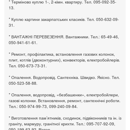
* Терміново куплю 1-, 2-кімн. квартиру. Тел. 095-092-35-
13.
* Куплю картини закарпатських класиків. Тел. 050-632-09-
31.
* ВАНТАЖНІ ПЕРЕВЕЗЕННЯ. Вантажники. Тел.: 65-49-46,
050-941-61-61.
* Ремонт, профілактика, встановлення газових колонок,
плит, котлів (двоконтурних), конвекторів, електробойлерів.
Тел. 050-673-73-31.
* Опалення. Водопровід. Сантехніка. Швидко. Якісно. Тел.
050-523-58-88.
* Опалення, водопровід, «безбашенки», електробойлери,
газові колонки. Встановлення, ремонт, сантехнічні роботи.
Тел.: 050-974-99-73, 099-240-09-84.
* Виготовлення пам’ятників, сходинок, підвіконників та ін. із
граніту, мармуру, гранітної крихти. Тел.: 095-707-92-09,
050-199-63-92, Віктор.