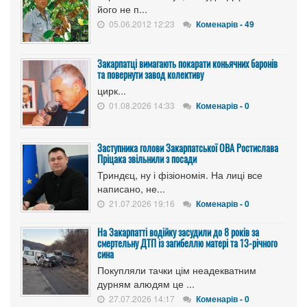
його не п...
05.06.2012 12:23
Коменарів - 49
Закарпатці вимагають покарати коньячних баронів
та повернути завод колективу
цирк...
01.08.2026 14:33
Коменарів - 0
Заступника голови Закарпатської ОВА Ростислава
Пріцака звільнили з посади
Триндєц, ну і фізіономія. На лиці все
написано, не...
21.07.2026 19:16
Коменарів - 0
На Закарпатті водійку засудили до 8 років за
смертельну ДТП із загибеллю матері та 13-річного
сина
Покупляли тачки цім неадекватним
дурням алюдям це ...
27.07.2026 14:17
Коменарів - 0