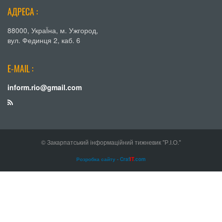
АДРЕСА :
88000, УкраЇна, м. Ужгород,
вул. Фединця 2, каб. 6
E-MAIL :
inform.rio@gmail.com
© Закарпатський інформаційний тижневик "Р.І.О."
Розробка сайту - Craf
IT
.com