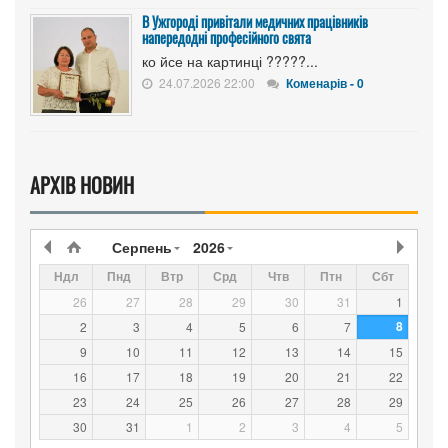
В Ужгороді привітали медичних працівників
напередодні професійного свята
ко йсе на картинці ?????...
24.07.2026 22:00
Коменарів - 0
АРХІВ НОВИН
Серпень
2026
Ндл
Пнд
Втр
Срд
Чтв
Птн
Сбт
26
27
28
29
30
31
1
8
2
3
4
5
6
7
9
10
11
12
13
14
15
16
17
18
19
20
21
22
23
24
25
26
27
28
29
30
31
1
2
3
4
5