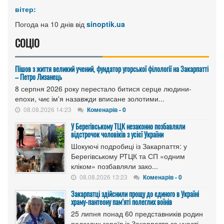
вітер:
Погода на 10 днів від
sinoptik.ua
СОЦІО
Пішов з життя великий учений, фундатор угорської філології на Закарпатті
– Петро Лизанець
8 серпня 2026 року перестало битися серце людини-
епохи, чиє ім'я назавжди вписане золотими...
08.08.2026 14:23
Коменарів - 0
У Берегівському ТЦК незаконно позбавляли
відстрочок чоловіків з усієї України
Шокуючі подробиці із Закарпаття: у
Берегівському РТЦК та СП «одним
кліком» позбавляли зако...
08.08.2026 13:23
Коменарів - 0
Закарпатці здійснили прощу до єдиного в Україні
храму-пантеону пам’яті полеглих воїнів
25 липня понад 60 представників родин
полеглих героїв із Закарпаття за участі