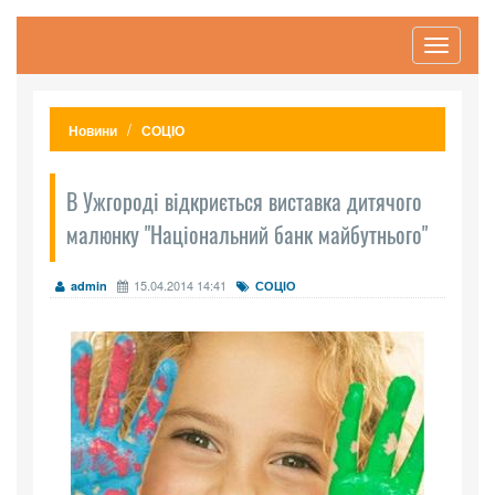
Toggle
navigati
Новини
СОЦІО
В Ужгороді відкриється виставка дитячого
малюнку "Національний банк майбутнього"
15.04.2014 14:41
admin
СОЦІО