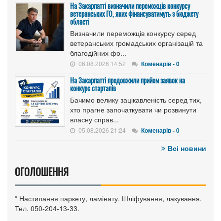
На Закарпатті визначили переможців конкурсу
ветеранських ГО, яких фінансуватимуть з бюджету
області
Визначили переможців конкурсу серед
ветеранських громадських організацій та
благодійних фо...
06.08.2026 14:52
Коменарів - 0
На Закарпатті продовжили прийом заявок на
конкурс стартапів
Бачимо велику зацікавленість серед тих,
хто прагне започаткувати чи розвинути
власну справ...
05.08.2026 21:24
Коменарів - 0
Всі новини
ОГОЛОШЕННЯ
* Настилання паркету, ламінату. Шліфування, лакування.
Тел. 050-204-13-33.