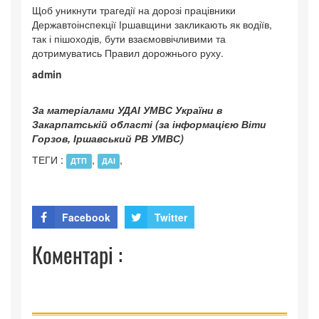
Щоб уникнути трагедії на дорозі працівники
Державтоінспекції Іршавщини закликають як водіїв,
так і пішоходів, бути взаємоввічливими та
дотримуватись Правил дорожнього руху.
admin
За матеріалами УДАІ УМВС України в
Закарпатській області (за інформацією Віти
Горзов, Іршавський РВ УМВС)
ТЕГИ :
,
,
ДТП
ДАІ
Facebook
Twitter
Коментарі :