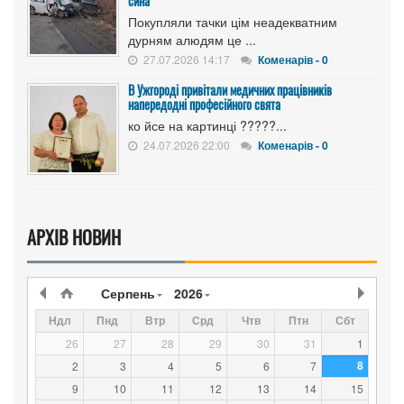
сина
Покупляли тачки цім неадекватним
дурням алюдям це ...
27.07.2026 14:17
Коменарів - 0
В Ужгороді привітали медичних працівників
напередодні професійного свята
ко йсе на картинці ?????...
24.07.2026 22:00
Коменарів - 0
АРХІВ НОВИН
Серпень
2026
Ндл
Пнд
Втр
Срд
Чтв
Птн
Сбт
26
27
28
29
30
31
1
8
2
3
4
5
6
7
9
10
11
12
13
14
15