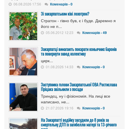
06.08.2026 17:56
Коменарів - 0
Зі закарпатським ківі лохотрон?
Стратон - гівно був, є і буде. Даремно я
його не п...
05.06.2012 12:23
Коменарів - 49
Закарпатці вимагають покарати коньячних баронів
та повернути завод колективу
цирк...
01.08.2026 14:33
Коменарів - 0
Заступника голови Закарпатської ОВА Ростислава
Пріцака звільнили з посади
Триндєц, ну і фізіономія. На лиці все
написано, не...
21.07.2026 19:16
Коменарів - 0
На Закарпатті водійку засудили до 8 років за
смертельну ДТП із загибеллю матері та 13-річного