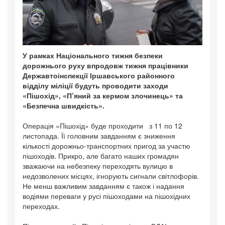
У рамках Національного тижня безпеки
дорожнього руху впродовж тижня працівники
Державтоінспекції Іршавського районного
відділу міліції будуть проводити заходи
«Пішохід», «П’яний за кермом злочинець» та
«Безпечна швидкість».
Операція «Пішохід» буде проходити з 11 по 12
листопада. Її головним завданням є зниження
кількості дорожньо-транспортних пригод за участю
пішоходів. Прикро, але багато наших громадян
зважаючи на небезпеку переходять вулицю в
недозволених місцях, ігнорують сигнали світлофорів.
Не менш важливим завданням є також і надання
водіями переваги у русі пішоходами на пішохідних
переходах.