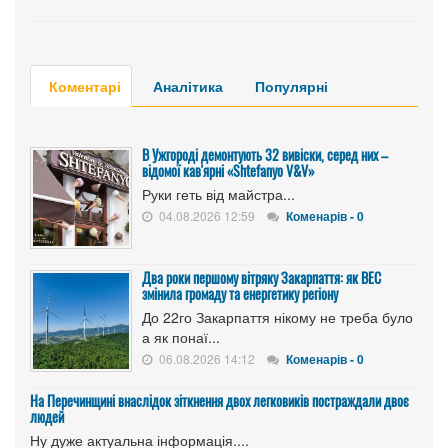
Коментарі
Аналітика
Популярні
В Ужгороді демонтують 32 вивіски, серед них –
відомої кав'ярні «Shtefanyo V&V»
Руки геть від майстра...
04.08.2026 12:59
Коменарів - 0
Два роки першому вітряку Закарпаття: як ВЕС
змінила громаду та енергетику регіону
До 22го Закарпаття нікому не треба було
а як понаї...
06.08.2026 14:12
Коменарів - 0
На Перечинщині внаслідок зіткнення двох легковиків постраждали двоє
людей
Ну дуже актуальна інформація....