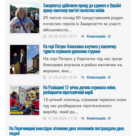
Закарпатці здійснили прощу до єдиного в Україні
храму-пантеону пам’яті полеглих воїнів
25 липня понад 60 представників родин
полеглих героїв із Закарпаття за участі
військовослу...
08.08.2026 12:01
Коменарів - 0
На горі Петрос блискавка влучила у капличку:
туристи отримали ураження струмом
На горі Петрос у Карпатах під час грози
блискавка влучила в район каплички на
вершині, вна...
07.08.2026 14:45
Коменарів - 0
На Рахівщині 12-річна дитина отримала опіки,
розбираючи піротехнічний виріб
12-річний хлопець отримав термічні опіки
під час розбирання піротехнічного
виробу, який ра...
07.08.2026 11:35
Коменарів - 0
На Перечинщині внаслідок зіткнення двох легковиків постраждали двоє
людей