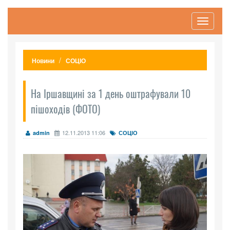
Toggle
navigati
Новини
СОЦІО
На Іршавщині за 1 день оштрафували 10
пішоходів (ФОТО)
12.11.2013 11:06
admin
СОЦІО