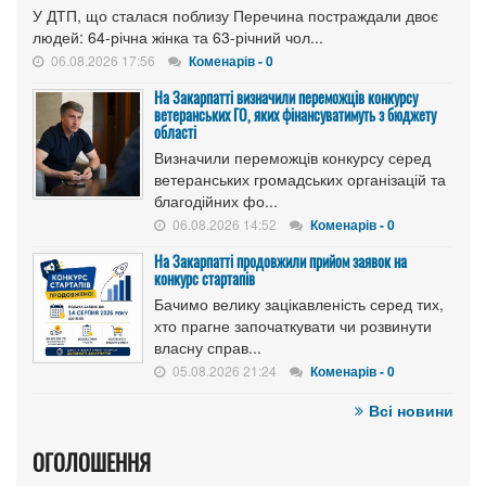
У ДТП, що сталася поблизу Перечина постраждали двоє
людей: 64-річна жінка та 63-річний чол...
06.08.2026 17:56
Коменарів - 0
На Закарпатті визначили переможців конкурсу
ветеранських ГО, яких фінансуватимуть з бюджету
області
Визначили переможців конкурсу серед
ветеранських громадських організацій та
благодійних фо...
06.08.2026 14:52
Коменарів - 0
На Закарпатті продовжили прийом заявок на
конкурс стартапів
Бачимо велику зацікавленість серед тих,
хто прагне започаткувати чи розвинути
власну справ...
05.08.2026 21:24
Коменарів - 0
Всі новини
ОГОЛОШЕННЯ