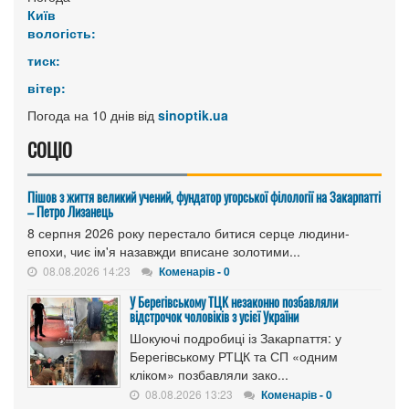
Київ
вологість:
тиск:
вітер:
Погода на 10 днів від
sinoptik.ua
СОЦІО
Пішов з життя великий учений, фундатор угорської філології на Закарпатті
– Петро Лизанець
8 серпня 2026 року перестало битися серце людини-
епохи, чиє ім'я назавжди вписане золотими...
08.08.2026 14:23
Коменарів - 0
У Берегівському ТЦК незаконно позбавляли
відстрочок чоловіків з усієї України
Шокуючі подробиці із Закарпаття: у
Берегівському РТЦК та СП «одним
кліком» позбавляли зако...
08.08.2026 13:23
Коменарів - 0