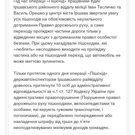
Під час операції «Пішохід» працівники ВДАІ
Іршавського районного відділу міліції Іван Тесличко та
Василь Орешко у центрі міста Іршава звертали увагу
усіх пішоходів на обов’язковість неухильного
дотримання Правил дорожнього руху, а саме
переходу проїжджої частини дороги тільки у
відведених місцях з дотриманням правил особистої
безпеки. При цьому нагадували пішоходам, які
«люблять» несподівано виходити на проїжджу
частина або на пішохідний перехід, що автомобіль не
може миттєво зупинитись.
Тільки протягом одного дня операції «Пішохід»
державтоінспекторам Іршавського райвідділу
довелось притягнути 10 осіб до адміністративної
відповідальності за ч.1 ст. 127 Кодексу України про
адміністративні правопорушення (Порушення правил
дорожнього руху пішоходами, велосипедистами та
особами, які керують гужовим транспортом, і
погоничами), де передбачено попередження або
накладення штрафу від трьох до п’яти
неоподатковуваних мінімумів доходів громадян.