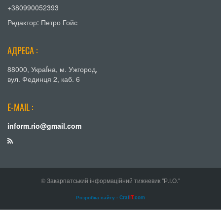
+380990052393
Редактор: Петро Гойс
АДРЕСА :
88000, УкраЇна, м. Ужгород,
вул. Фединця 2, каб. 6
E-MAIL :
inform.rio@gmail.com
© Закарпатський інформаційний тижневик "Р.І.О."
Розробка сайту - Craf
IT
.com