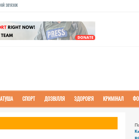
НІЙ ЗВ'ЯЗОК
РАТУША
СПОРТ
ДОЗВІЛЛЯ
ЗДОРОВ'Я
КРИМІНАЛ
ФО
П
К
в