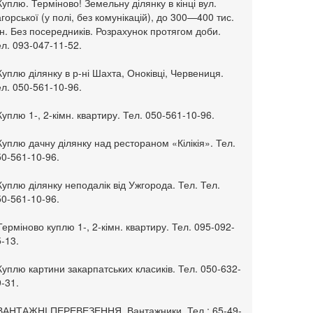
Куплю. Терміново! Земельну ділянку в кінці вул.
горської (у полі, без комунікацій), до 300—400 тис.
н. Без посередників. Розрахунок протягом доби.
л. 093-047-11-52.
Куплю ділянку в р-ні Шахта, Оноківці, Червениця.
л. 050-561-10-96.
Куплю 1-, 2-кімн. квартиру. Тел. 050-561-10-96.
Куплю дачну ділянку над рестораном «Кілікія». Тел.
50-561-10-96.
Куплю ділянку неподалік від Ужгорода. Тел. Тел.
50-561-10-96.
Терміново куплю 1-, 2-кімн. квартиру. Тел. 095-092-
-13.
Куплю картини закарпатських класиків. Тел. 050-632-
-31.
 ВАНТАЖНІ ПЕРЕВЕЗЕННЯ. Вантажники. Тел.: 65-49-