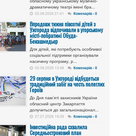
обласному українському музично-
драматичному театрі імені бра...
03.08.2026 21:41
Коменарів - 0
Впродовж тижня півсотні дітей з
Ужгорода відпочивали в угорському
місті-побратимі Обуда-
Бекашмедьєр
Для дітей, які потребують особливої
соціальної підтримки організували
насичену програму, р...
03.08.2026 13:48
Коменарів - 0
29 серпня в Ужгороді відбудеться
традиційний забіг на честь полеглих
Героїв
До Дня пам’яті захисників України
обласний центр Закарпаття
долучиться до загальнонаціонал...
27.07.2026 19:39
Коменарів - 0
Інвестиційна рада схвалила
Середньостроковий план