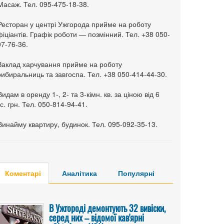
Масаж. Тел. 095-475-18-38.
 Ресторан у центрі Ужгорода прийме на роботу
іціантів. Графік роботи — позмінний. Тел. +38 050-
7-76-36.
 Заклад харчування прийме на роботу
ибиральниць та завгоспа. Тел. +38 050-414-44-30.
Видам в оренду 1-, 2- та 3-кімн. кв. за ціною від 6
с. грн. Тел. 050-814-94-41.
Винайму квартиру, будинок. Тел. 095-092-35-13.
Коментарі
Аналітика
Популярні
В Ужгороді демонтують 32 вивіски,
серед них – відомої кав'ярні