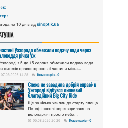
иск:
тер:
года на 10 днів від
sinoptik.ua
АТУША
 частині Ужгорода обмежили подачу води через
аловоддя річки Уж
 Ужгороді з 5 до 15 серпня обмежили подачу води
я жителів правосторонньої частини міста...
07.08.2026 14:28
Коменарів - 0
Спека не завадила добрій справі: в
Ужгороді відбувся липневий
благодійний Big City Ride
Ще за кілька хвилин до старту площа
Петефі поволі перетворилася на
велопаркінг просто неба...
05.08.2026 20:26
Коменарів - 0