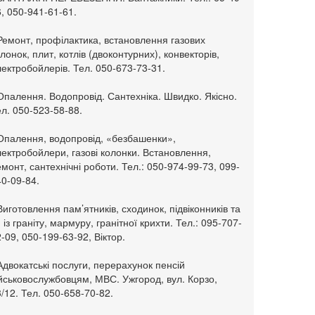
, 050-941-61-61.
Ремонт, профілактика, встановлення газових
лонок, плит, котлів (двоконтурних), конвекторів,
ектробойлерів. Тел. 050-673-73-31.
Опалення. Водопровід. Сантехніка. Швидко. Якісно.
л. 050-523-58-88.
 Опалення, водопровід, «безбашенки»,
ектробойлери, газові колонки. Встановлення,
монт, сантехнічні роботи. Тел.: 050-974-99-73, 099-
0-09-84.
Виготовлення пам’ятників, сходинок, підвіконників та
. із граніту, мармуру, гранітної крихти. Тел.: 095-707-
-09, 050-199-63-92, Віктор.
Адвокатські послуги, перерахунок пенсій
ійськовослужбовцям, МВС. Ужгород, вул. Корзо,
/12. Тел. 050-658-70-82.