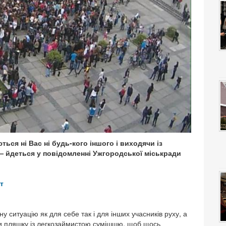
ться ні Вас ні будь-кого іншого і виходячи із
 — йдеться у повідомленні Ужгородської міськради
т
у ситуацію як для себе так і для інших учасників руху, а
уки пляшку із легкозаймистою сумішшю, щоб щось