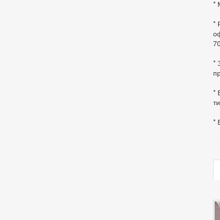
* 
*
оф
70
*
пр
* 
ти
* 