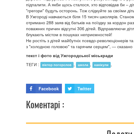
підпалити. А якби щось сталося, хто відповідав би – ді
"грегори" будуть осторонь. Тож слідкуйте за своїми д
В Ужгороді навчаються біля 15 тисяч школярів. Стано
отримано 288 заяв від батьків на поїздку за кордон ра
поважних причин відсутні 306 дітей. Відправляючи діт
блукають містом в пошуках неприємностей!
Не ростіть з дітей майбутніх псевдо-революціонерів та
з "холодною головою" та гарячим серцем", — сказано в
текст і фото від Ужгородської міськради
ТЕГИ :
,
,
,
віктор погорєлов
школа
канікули
Facebook
Twitter
Коментарі :
Додати