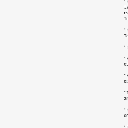
* 
За
гр
Те
* 
Те
* 
* 
0
* 
0
* 
35
* 
09
*