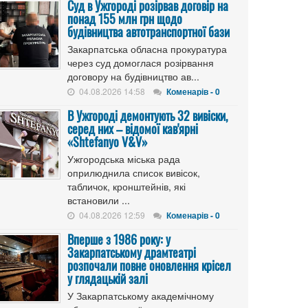
Cуд в Ужгороді розірвав договір на
понад 155 млн грн щодо
будівництва автотранспортної бази
Закарпатська обласна прокуратура
через суд домоглася розірвання
договору на будівництво ав...
04.08.2026 14:58
Коменарів - 0
В Ужгороді демонтують 32 вивіски,
серед них – відомої кав'ярні
«Shtefanyo V&V»
Ужгородська міська рада
оприлюднила список вивісок,
табличок, кронштейнів, які
встановили ...
04.08.2026 12:59
Коменарів - 0
Вперше з 1986 року: у
Закарпатському драмтеатрі
розпочали повне оновлення крісел
у глядацькій залі
У Закарпатському академічному