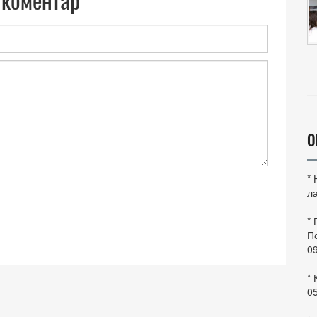
О
*
ла
*
По
0
* 
0