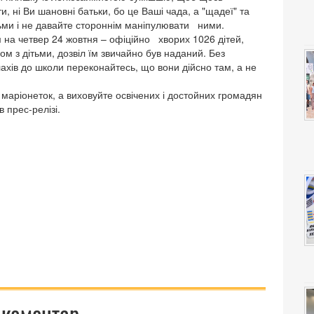
ти, ні Ви шановні батьки, бо це Ваші чада, а "щадеї" та
ітьми і не давайте стороннім маніпулювати ними.
м на четвер 24 жовтня – офіційно хворих 1026 дітей,
зом з дітьми, дозвіл їм звичайно був наданий. Без
лахів до школи переконайтесь, що вони дійсно там, а не
 маріонеток, а виховуйте освічених і достойних громадян
 прес-релізі.
 коментар