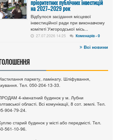
пріоритетних публічних інвестицій
на 2027–2029 рок
Відбулося засідання місцевої
інвестиційної ради при виконавчому
комітеті Ужгородської місь...
27.07.2026 14:25
Коменарів - 0
Всі новини
ГОЛОШЕННЯ
 Настилання паркету, ламінату. Шліфування,
кування. Тел. 050-204-13-33.
 ПРОДАМ 4-кімнатний будинок у м. Лубни
лтавської області. Всі комунікації, 8 сот. землі. Тел.
95-904-79-24.
Куплю старий будинок у місті або передмісті. Тел.
50-561-10-96.