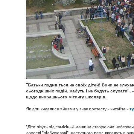
"Батьки подивіться на своїх дітей! Вони не слухаю
сьогоднішніх подій, мабуть і не будуть слухати",
щодо вчорашнього мітингу школярів.
Як діти кидалися яйцями у знак протесту - читайте -
ту
"Діти лізуть під самісінькі машини створюючи небезпечн
дорослі "підбурювачі", наступного разу, вкладуть в р