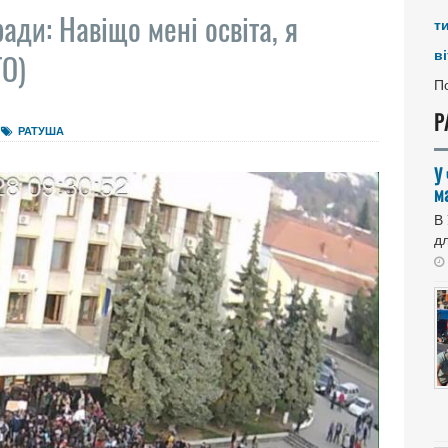
ади: Навіщо мені освіта, я
т
ві
ТО)
По
Р
РАТУША
У
м
В
дл