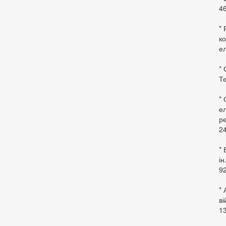
46
* 
ко
ел
* 
Те
*
ел
ре
24
* 
ін
92
* 
в
13