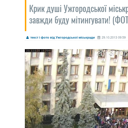
Крик душі Ужгородської міськр
завжди буду мітингувати! (ФО
29.10.2013 09:59
текст і фото від Ужгородської міськради