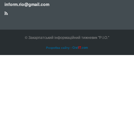
inform.rio@gmail.com
© Закарпатський інформаційний тижневик "Р.І.О."
Розробка сайту - Craf
IT
.com