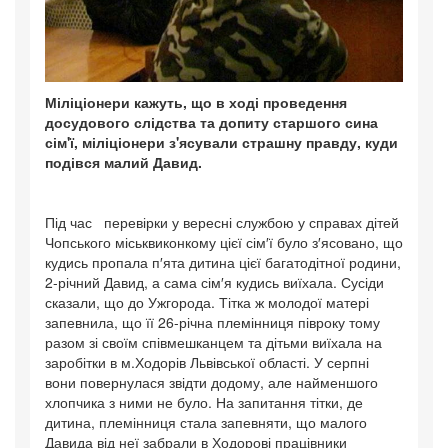
Міліціонери кажуть, що в ході проведення
досудового слідства та допиту старшого сина
сім'ї, міліціонери з'ясували страшну правду, куди
подівся малий Давид.
Під час перевірки у вересні службою у справах дітей
Чопського міськвиконкому цієї сім′ї було з′ясовано, що
кудись пропала п′ята дитина цієї багатодітної родини,
2-річний Давид, а сама сім′я кудись виїхала. Сусіди
сказали, що до Ужгорода. Тітка ж молодої матері
запевнила, що її 26-річна племінниця півроку тому
разом зі своїм співмешканцем та дітьми виїхала на
заробітки в м.Ходорів Львівської області. У серпні
вони повернулася звідти додому, але найменшого
хлопчика з ними не було. На запитання тітки, де
дитина, племінниця стала запевняти, що малого
Давида від неї забрали в Ходорові працівники