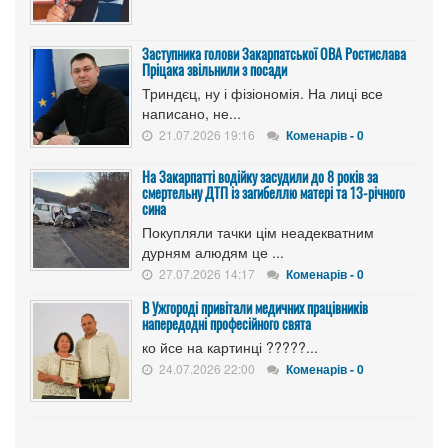
Заступника голови Закарпатської ОВА Ростислава
Пріцака звільнили з посади
Триндєц, ну і фізіономія. На лиці все
написано, не...
21.07.2026 19:16
Коменарів - 0
На Закарпатті водійку засудили до 8 років за
смертельну ДТП із загибеллю матері та 13-річного
сина
Покупляли тачки цім неадекватним
дурням алюдям це ...
27.07.2026 14:17
Коменарів - 0
В Ужгороді привітали медичних працівників
напередодні професійного свята
ко йсе на картинці ?????...
24.07.2026 22:00
Коменарів - 0