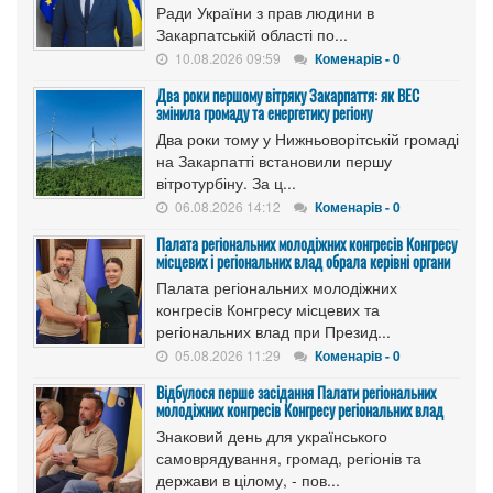
Ради України з прав людини в
Закарпатській області по...
10.08.2026 09:59
Коменарів - 0
Два роки першому вітряку Закарпаття: як ВЕС
змінила громаду та енергетику регіону
Два роки тому у Нижньоворітській громаді
на Закарпатті встановили першу
вітротурбіну. За ц...
06.08.2026 14:12
Коменарів - 0
Палата регіональних молодіжних конгресів Конгресу
місцевих і регіональних влад обрала керівні органи
Палата регіональних молодіжних
конгресів Конгресу місцевих та
регіональних влад при Презид...
05.08.2026 11:29
Коменарів - 0
Відбулося перше засідання Палати регіональних
молодіжних конгресів Конгресу регіональних влад
Знаковий день для українського
самоврядування, громад, регіонів та
держави в цілому, - пов...