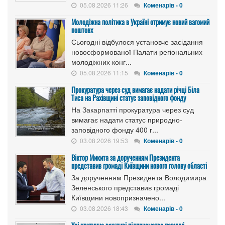
05.08.2026 11:26
Коменарів - 0
Молодіжна політика в Україні отримує новий вагомий
поштовх
Сьогодні відбулося установче засідання
новосформованої Палати регіональних
молодіжних конг...
05.08.2026 11:15
Коменарів - 0
Прокуратура через суд вимагає надати річці Біла
Тиса на Рахівщині статус заповідного фонду
На Закарпатті прокуратура через суд
вимагає надати статус природно-
заповідного фонду 400 г...
03.08.2026 19:53
Коменарів - 0
Віктор Микита за дорученням Президента
представив громаді Київщини нового голову області
За дорученням Президента Володимира
Зеленського представив громаді
Київщини новопризначено...
03.08.2026 18:43
Коменарів - 0