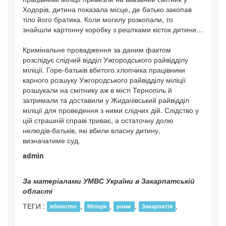
Ходорів, дитина показала місце, де батько закопав
тіло його братика. Коли могилу розкопали, то
знайшли картонну коробку з рештками кісток дитини…
Кримінальне провадження за даним фактом
розслідує слідчий відділ Ужгородського райвідділу
міліції. Горе-батьків вбитого хлопчика працівники
карного розшуку Ужгородського райвідділу міліції
розшукали на смітнику аж в місті Тернопіль й
затримали та доставили у Жидачівський райвідділ
міліції для проведення з ними слідчих дій. Слідство у
цій страшній справі триває, а остаточну долю
нелюдів-батьків, які вбили власну дитину,
визначатиме суд.
admin
За матеріалами УМВС України в Закарпатській
області
ТЕГИ :
,
,
,
,
вбивство
Міліція
роми
Закарпаття