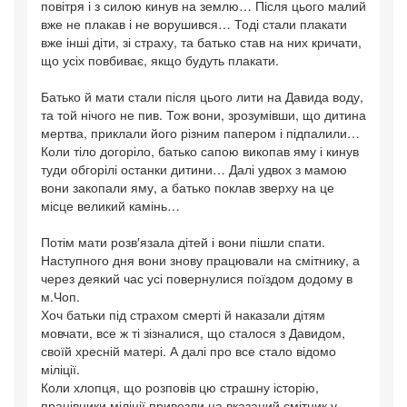
повітря і з силою кинув на землю… Після цього малий
вже не плакав і не ворушився… Тоді стали плакати
вже інші діти, зі страху, та батько став на них кричати,
що усіх повбиває, якщо будуть плакати.
Батько й мати стали після цього лити на Давида воду,
та той нічого не пив. Тож вони, зрозумівши, що дитина
мертва, приклали його різним папером і підпалили…
Коли тіло догоріло, батько сапою викопав яму і кинув
туди обгорілі останки дитини… Далі удвох з мамою
вони закопали яму, а батько поклав зверху на це
місце великий камінь…
Потім мати розв′язала дітей і вони пішли спати.
Наступного дня вони знову працювали на смітнику, а
через деякий час усі повернулися поїздом додому в
м.Чоп.
Хоч батьки під страхом смерті й наказали дітям
мовчати, все ж ті зізналися, що сталося з Давидом,
своїй хресній матері. А далі про все стало відомо
міліції.
Коли хлопця, що розповів цю страшну історію,
працівники міліції привезли на вказаний смітник у