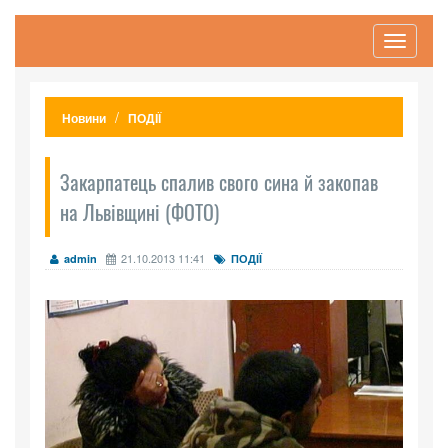
Toggle
navigati
Новини
ПОДІЇ
Закарпатець спалив свого сина й закопав
на Львівщині (ФОТО)
21.10.2013 11:41
admin
ПОДІЇ