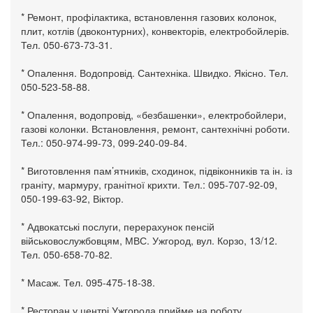
* Ремонт, профілактика, встановлення газових колонок,
плит, котлів (двоконтурних), конвекторів, електробойлерів.
Тел. 050-673-73-31.
* Опалення. Водопровід. Сантехніка. Швидко. Якісно. Тел.
050-523-58-88.
* Опалення, водопровід, «безбашенки», електробойлери,
газові колонки. Встановлення, ремонт, сантехнічні роботи.
Тел.: 050-974-99-73, 099-240-09-84.
* Виготовлення пам’ятників, сходинок, підвіконників та ін. із
граніту, мармуру, гранітної крихти. Тел.: 095-707-92-09,
050-199-63-92, Віктор.
* Адвокатські послуги, перерахунок пенсій
військовослужбовцям, МВС. Ужгород, вул. Корзо, 13/12.
Тел. 050-658-70-82.
* Масаж. Тел. 095-475-18-38.
* Ресторан у центрі Ужгорода прийме на роботу