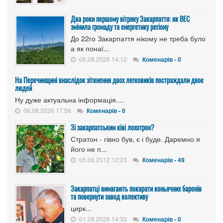
Два роки першому вітряку Закарпаття: як ВЕС
змінила громаду та енергетику регіону
До 22го Закарпаття нікому не треба було
а як понаї...
06.08.2026 14:12
Коменарів - 0
На Перечинщині внаслідок зіткнення двох легковиків постраждали двоє
людей
Ну дуже актуальна інформація....
06.08.2026 17:56
Коменарів - 0
Зі закарпатським ківі лохотрон?
Стратон - гівно був, є і буде. Даремно я
його не п...
05.06.2012 12:23
Коменарів - 49
Закарпатці вимагають покарати коньячних баронів
та повернути завод колективу
цирк...
01.08.2026 14:33
Коменарів - 0