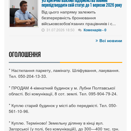
Усі критично важливі підприємства повинні
перепідтвердити свій статус до 1 вересня 2026 року
Від цього напряму залежить
безперервність бронювання
військовозобов'язаних працівників і с...
31.07.2026 18:50
Коменарів - 0
Всі новини
ОГОЛОШЕННЯ
* Настилання паркету, ламінату. Шліфування, лакування.
Тел. 050-204-13-33.
* ПРОДАМ 4-кімнатний будинок у м. Лубни Полтавської
області. Всі комунікації, 8 сот. землі. Тел. 095-904-79-24.
* Куплю старий будинок у місті або передмісті. Тел. 050-
561-10-96.
* Куплю. Терміново! Земельну ділянку в кінці вул.
Загорської (у полі, без комунікацій), до 300—400 тис. грн.