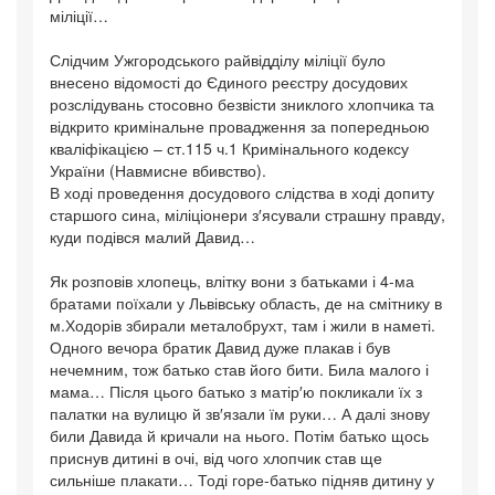
міліції…
Слідчим Ужгородського райвідділу міліції було
внесено відомості до Єдиного реєстру досудових
розслідувань стосовно безвісти зниклого хлопчика та
відкрито кримінальне провадження за попередньою
кваліфікацією – ст.115 ч.1 Кримінального кодексу
України (Навмисне вбивство).
В ході проведення досудового слідства в ході допиту
старшого сина, міліціонери з′ясували страшну правду,
куди подівся малий Давид…
Як розповів хлопець, влітку вони з батьками і 4-ма
братами поїхали у Львівську область, де на смітнику в
м.Ходорів збирали металобрухт, там і жили в наметі.
Одного вечора братик Давид дуже плакав і був
нечемним, тож батько став його бити. Била малого і
мама… Після цього батько з матір′ю покликали їх з
палатки на вулицю й зв′язали їм руки… А далі знову
били Давида й кричали на нього. Потім батько щось
приснув дитині в очі, від чого хлопчик став ще
сильніше плакати… Тоді горе-батько підняв дитину у