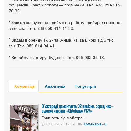
офіціантів. Графік роботи — позмінний. Тел. +38 050-707-
76-36.
* Заклад харчування прийме на роботу прибиральниць та
завгоспа. Тел. +38 050-414-44-30.
* Видам в оренду 1-, 2- та 3-кімн. кв. за ціною від 6 тис.
грн. Тел. 050-814-94-41.
* Винайму квартиру, будинок. Тел. 095-092-35-13.
Коментарі
Аналітика
Популярні
В Ужгороді демонтують 32 вивіски, серед них –
відомої кав'ярні «Shtefanyo V&V»
Руки геть від майстра...
04.08.2026 12:59
Коменарів - 0