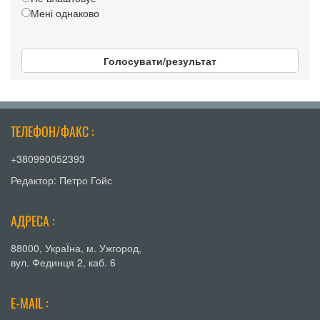
Мені однаково
Голосувати/результат
ТЕЛЕФОН/ФАКС :
+380990052393
Редактор: Петро Гойс
АДРЕСА :
88000, УкраЇна, м. Ужгород,
вул. Фединця 2, каб. 6
E-MAIL :