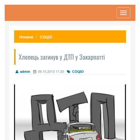
Toggle
navigati
Новини
СОЦІО
Хлопець загинув у ДТП у Закарпатті
09.10.2013 11:20
admin
СОЦІО