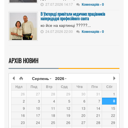
27.07.2026 14:17
Коменарів - 0
В Ужгороді привітали медичних працівників
напередодні професійного свята
ко йсе на картинці ?????...
24.07.2026 22:00
Коменарів - 0
АРХІВ НОВИН
Серпень
2026
Ндл
Пнд
Втр
Срд
Чтв
Птн
Сбт
26
27
28
29
30
31
1
8
2
3
4
5
6
7
9
10
11
12
13
14
15
16
17
18
19
20
21
22
23
24
25
26
27
28
29