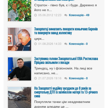
Стратон - гівно був, є і буде. Даремно я
його не п...
05.06.2012 12:23
Коменарів - 49
Закарпатці вимагають покарати коньячних баронів
та повернути завод колективу
цирк...
01.08.2026 14:33
Коменарів - 0
Заступника голови Закарпатської ОВА Ростислава
Пріцака звільнили з посади
Триндєц, ну і фізіономія. На лиці все
написано, не...
21.07.2026 19:16
Коменарів - 0
На Закарпатті водійку засудили до 8 років за
смертельну ДТП із загибеллю матері та 13-річного
сина
Покупляли тачки цім неадекватним
дурням алюдям це ...