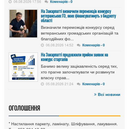
06.08.2026 17:56
Коменарів - 0
На Закарпатті визначили переможців конкурсу
ветеранських ГО, яких фінансуватимуть з бюджету
області
Визначили переможців конкурсу серед
ветеранських громадських організацій та
благодійних фо...
06.08.2026 14:52
Коменарів - 0
На Закарпатті продовжили прийом заявок на
конкурс стартапів
Бачимо велику зацікавленість серед тих,
хто прагне започаткувати чи розвинути
власну справ...
05.08.2026 21:24
Коменарів - 0
Всі новини
ОГОЛОШЕННЯ
* Настилання паркету, ламінату. Шліфування, лакування.