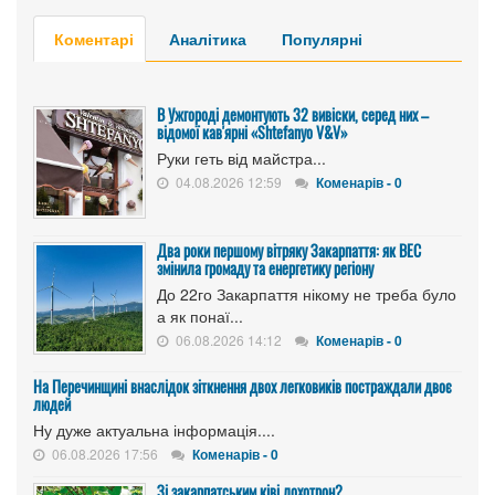
Коментарі
Аналітика
Популярні
В Ужгороді демонтують 32 вивіски, серед них –
відомої кав'ярні «Shtefanyo V&V»
Руки геть від майстра...
04.08.2026 12:59
Коменарів - 0
Два роки першому вітряку Закарпаття: як ВЕС
змінила громаду та енергетику регіону
До 22го Закарпаття нікому не треба було
а як понаї...
06.08.2026 14:12
Коменарів - 0
На Перечинщині внаслідок зіткнення двох легковиків постраждали двоє
людей
Ну дуже актуальна інформація....
06.08.2026 17:56
Коменарів - 0
Зі закарпатським ківі лохотрон?