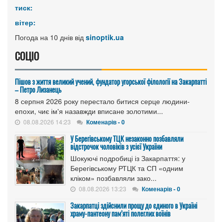
тиск:
вітер:
Погода на 10 днів від
sinoptik.ua
СОЦІО
Пішов з життя великий учений, фундатор угорської філології на Закарпатті
– Петро Лизанець
8 серпня 2026 року перестало битися серце людини-
епохи, чиє ім'я назавжди вписане золотими...
08.08.2026 14:23
Коменарів - 0
У Берегівському ТЦК незаконно позбавляли
відстрочок чоловіків з усієї України
Шокуючі подробиці із Закарпаття: у
Берегівському РТЦК та СП «одним
кліком» позбавляли зако...
08.08.2026 13:23
Коменарів - 0
Закарпатці здійснили прощу до єдиного в Україні
храму-пантеону пам’яті полеглих воїнів