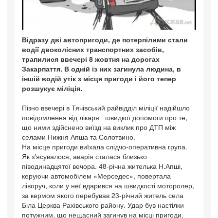
Відразу дві автопригоди, де потерпілими стали
водії двоколісних транспортних засобів,
трапилися ввечері 8 жовтня на дорогах
Закарпаття. В одній із них загинула людина, в
іншій водій утік з місця пригоди і його тепер
розшукує міліція.
Пізно ввечері в Тячівський райвідділ міліції надійшло
повідомлення від лікаря швидкої допомоги про те,
що ними здійснено виїзд на виклик про ДТП між
селами Нижня Апша та Солотвино.
На місце пригоди виїхала слідчо-оперативна група.
Як з′ясувалося, аварія сталася близько
піводинадцятої вечора. 48-річна жителька Н.Апші,
керуючи автомобілем «Мерседес», повертала
ліворуч, коли у неї вдарився на швидкості моторолер,
за кермом якого перебував 23-річний житель села
Біла Церква Рахівського району. Удар був настілки
потужним, що нещасний загинув на місці пригоди.