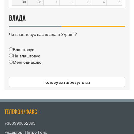
30
31
1
2
3
4
5
ВЛАДА
Чи влаштовує вас влада в Україні?
Влаштовує
Не влаштовує
Мені однаково
Голосувати/результат
ТЕЛЕФОН/ФАКС :
+380990052393
Редактор: Петро Гойс