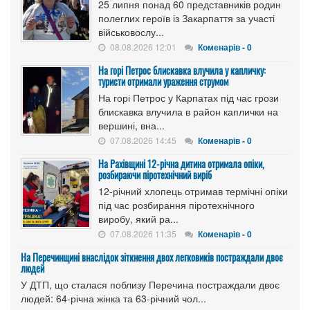
25 липня понад 60 представників родин
полеглих героїв із Закарпаття за участі
військовослу...
08.08.2026 12:01
Коменарів - 0
На горі Петрос блискавка влучила у капличку:
туристи отримали ураження струмом
На горі Петрос у Карпатах під час грози
блискавка влучила в район каплички на
вершині, вна...
07.08.2026 14:45
Коменарів - 0
На Рахівщині 12-річна дитина отримала опіки,
розбираючи піротехнічний виріб
12-річний хлопець отримав термічні опіки
під час розбирання піротехнічного
виробу, який ра...
07.08.2026 11:35
Коменарів - 0
На Перечинщині внаслідок зіткнення двох легковиків постраждали двоє
людей
У ДТП, що сталася поблизу Перечина постраждали двоє
людей: 64-річна жінка та 63-річний чол...