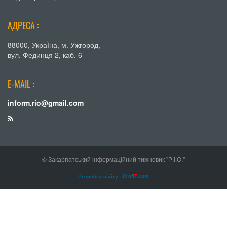
АДРЕСА :
88000, УкраЇна, м. Ужгород,
вул. Фединця 2, каб. 6
E-MAIL :
inform.rio@gmail.com
© Закарпатський інформаційний тижневик "Р.І.О."
Розробка сайту - Craf
IT
.com