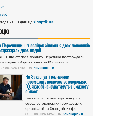
иск:
тер:
года на 10 днів від
sinoptik.ua
ОЦІО
а Перечинщині внаслідок зіткнення двох легковиків
остраждали двоє людей
 ДТП, що сталася поблизу Перечина постраждали
оє людей: 64-річна жінка та 63-річний чол...
06.08.2026 17:56
Коменарів - 0
На Закарпатті визначили
переможців конкурсу ветеранських
ГО, яких фінансуватимуть з бюджету
області
Визначили переможців конкурсу
серед ветеранських громадських
організацій та благодійних фо...
06.08.2026 14:52
Коменарів - 0