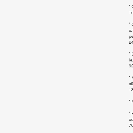
* 
Те
*
ел
ре
24
* 
ін
92
* 
в
13
* 
*
оф
70