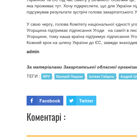
яка проживає тут. Хочу підкреслити, що для України п
підсумував результати зустрічі голова закарпатськог
У свою чергу, голова Комітету національної єдності 
Угорщина підтримає підписання Угоди на саміті в лист
Угорщини, тому наша країна підтримує підписання Уг
Кожний крок на шляху України до ЄС, завжди знаходи
admin
За матеріалами Закарпатської обласної організац
ТЕГИ :
,
,
,
ВРУ
Валерій Пацкан
Іштван Гайдош
Андрій Ш
Facebook
Twitter
Коментарі :