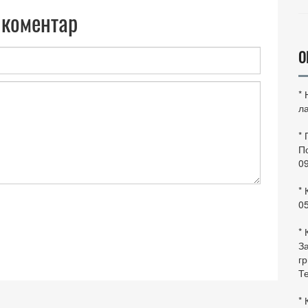
 коментар
О
*
ла
*
По
0
* 
0
* 
За
гр
Те
* 