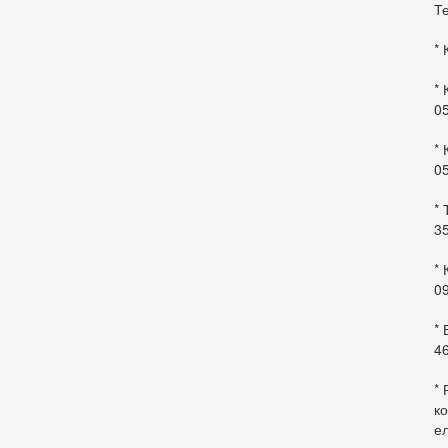
Те
* 
* 
0
* 
0
* 
35
* 
09
*
46
* 
ко
ел