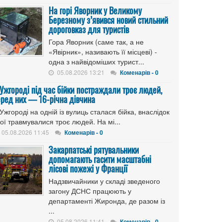
На горі Яворник у Великому
Березному з’явився новий стильний
дороговказ для туристів
Гора Яворник (саме так, а не
«Явірник», називають її місцеві) -
одна з найвідоміших турист...
05.08.2026 13:21
Коменарів - 0
 Ужгороді під час бійки постраждали троє людей,
еред них — 16-річна дівчина
Ужгороді на одній із вулиць сталася бійка, внаслідок
ої травмувалися троє людей. На мі...
05.08.2026 11:45
Коменарів - 0
Закарпатські рятувальники
допомагають гасити масштабні
лісові пожежі у Франції
Надзвичайники у складі зведеного
загону ДСНС працюють у
департаменті Жиронда, де разом із
...
05.08.2026 11:41
Коменарів - 0