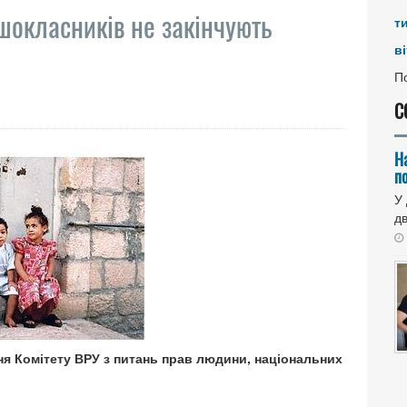
шокласників не закінчують
т
ві
По
С
Н
п
У
дв
ння Комітету ВРУ з питань прав людини, національних