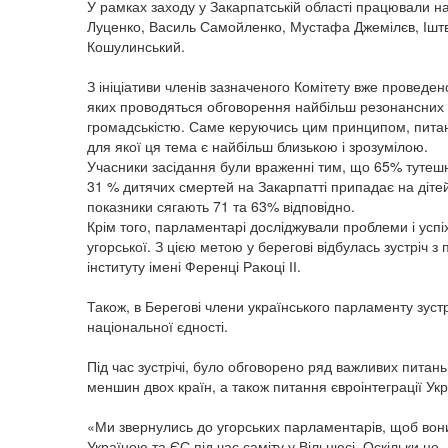
У рамках заходу у Закарпатській області працювали н
Луценко, Василь Самойленко, Мустафа Джемілєв, Іштва
Кошулинський.
З ініціативи членів зазначеного Комітету вже проведен
яких проводяться обговорення найбільш резонансних з
громадськістю. Саме керуючись цим принципом, питан
для якої ця тема є найбільш близькою і зрозумілою.
Учасники засідання були враженні тим, що 65% тутешні
31 % дитячих смертей на Закарпатті припадає на дітей 
показники сягають 71 та 63% відповідно.
Крім того, парламентарі досліджували проблеми і усп
угорської. З цією метою у берегові відбулась зустріч
інституту імені Ференці Ракоці ІІ.
Також, в Берегові члени українського парламенту зуст
національної єдності.
Під час зустрічі, було обговорено ряд важливих пита
меншин двох країн, а також питання євроінтеграції Укр
«Ми звернулись до угорських парламентарів, щоб вони
Україною та ЄС під час саміту у Вільнюсі. Оскільки це