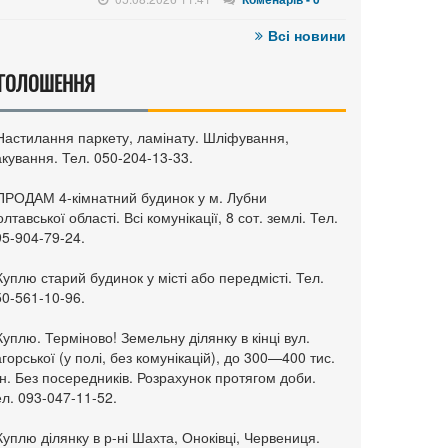
Всі новини
ГОЛОШЕННЯ
 Настилання паркету, ламінату. Шліфування,
кування. Тел. 050-204-13-33.
 ПРОДАМ 4-кімнатний будинок у м. Лубни
лтавської області. Всі комунікації, 8 сот. землі. Тел.
95-904-79-24.
Куплю старий будинок у місті або передмісті. Тел.
50-561-10-96.
Куплю. Терміново! Земельну ділянку в кінці вул.
горської (у полі, без комунікацій), до 300—400 тис.
н. Без посередників. Розрахунок протягом доби.
л. 093-047-11-52.
Куплю ділянку в р-ні Шахта, Оноківці, Червениця.