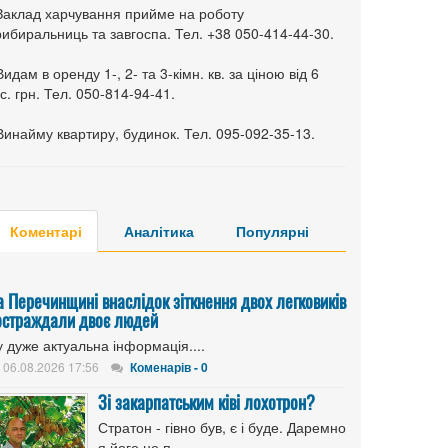
 Заклад харчування прийме на роботу
ибиральниць та завгоспа. Тел. +38 050-414-44-30.
Видам в оренду 1-, 2- та 3-кімн. кв. за ціною від 6
с. грн. Тел. 050-814-94-41.
Винайму квартиру, будинок. Тел. 095-092-35-13.
Коментарі
Аналітика
Популярні
а Перечинщині внаслідок зіткнення двох легковиків
остраждали двоє людей
 дуже актуальна інформація....
06.08.2026 17:56
Коменарів - 0
Зі закарпатським ківі лохотрон?
Стратон - гівно був, є і буде. Даремно
я його не п...