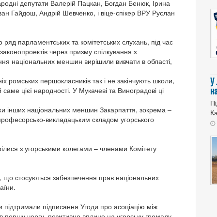
ародні депутати Валерій Пацкан, Богдан Бенюк, Ірина
н Гайдош, Андрій Шевченко, і віце-спікер ВРУ Руслан
о ряд парламентських та комітетських слухань, під час
аконопроектів через призму спілкування з
ня національних меншин вирішили вивчати в області,
У
х ромських першокласників так і не закінчують школи,
н
саме цієї народності. У Мукачеві та Виноградові ці
Пі
іхи інших національних меншин Закарпаття, зокрема –
Ка
 з професорсько-викладацьким складом угорського
рілися з угорськими колегами – членами Комітету
нь, що стосуються забезпечення прав національних
аїни.
 підтримали підписання Угоди про асоціацію між
, в першу чергу, позитивно вплине на угорську громаду,