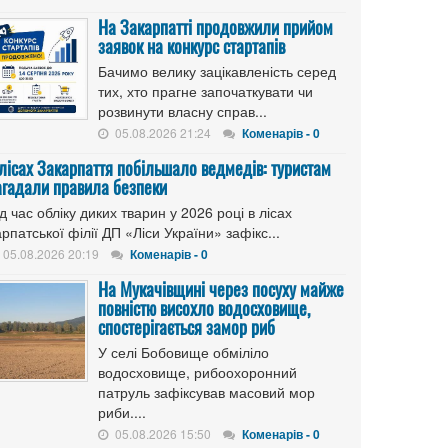
На Закарпатті продовжили прийом
заявок на конкурс стартапів
Бачимо велику зацікавленість серед
тих, хто прагне започаткувати чи
розвинути власну справ...
05.08.2026 21:24
Коменарів - 0
 лісах Закарпаття побільшало ведмедів: туристам
агадали правила безпеки
д час обліку диких тварин у 2026 році в лісах
рпатської філії ДП «Ліси України» зафікс...
05.08.2026 20:19
Коменарів - 0
На Мукачівщині через посуху майже
повністю висохло водосховище,
спостерігається замор риб
У селі Бобовище обміліло
водосховище, рибоохоронний
патруль зафіксував масовий мор
риби....
05.08.2026 15:50
Коменарів - 0