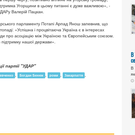
ідтримка Угорщини в цьому питанні є дуже важливою», -
о УДАРу Валерій Пацкан.
угорського парламенту Потапі Арпад Янош запевнив, що
опаді: «Успішна і процвітаюча Україна є в інтересах
оди про асоціацію між Україною та Європейським союзом.
в підтримку нашої держави».
В
с
ії партії "УДАР"
В 
як
,
,
,
,
евченко
Богдан Бенюк
роми
Закарпаття