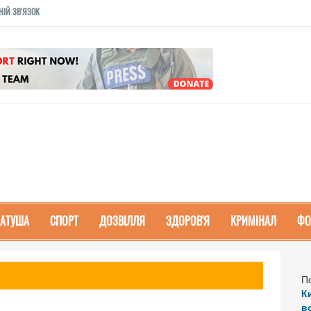
НІЙ ЗВ'ЯЗОК
РАТУША
СПОРТ
ДОЗВІЛЛЯ
ЗДОРОВ'Я
КРИМІНАЛ
ФО
П
К
в