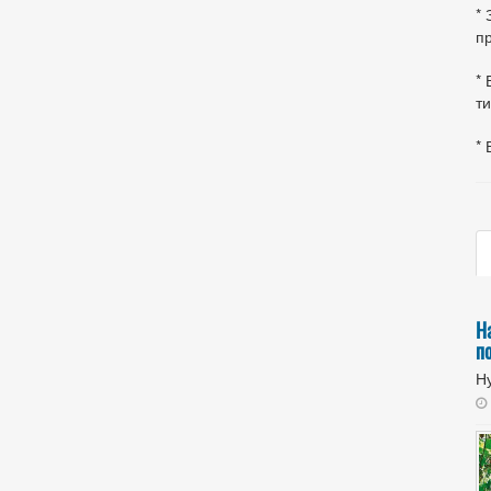
*
пр
* 
ти
* 
Н
п
Ну