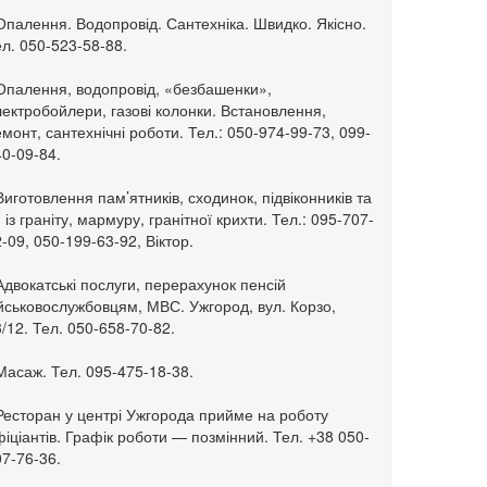
Опалення. Водопровід. Сантехніка. Швидко. Якісно.
л. 050-523-58-88.
 Опалення, водопровід, «безбашенки»,
ектробойлери, газові колонки. Встановлення,
монт, сантехнічні роботи. Тел.: 050-974-99-73, 099-
0-09-84.
Виготовлення пам’ятників, сходинок, підвіконників та
. із граніту, мармуру, гранітної крихти. Тел.: 095-707-
-09, 050-199-63-92, Віктор.
Адвокатські послуги, перерахунок пенсій
ійськовослужбовцям, МВС. Ужгород, вул. Корзо,
/12. Тел. 050-658-70-82.
Масаж. Тел. 095-475-18-38.
 Ресторан у центрі Ужгорода прийме на роботу
іціантів. Графік роботи — позмінний. Тел. +38 050-
7-76-36.