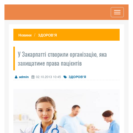
Toggle
navigati
Новини
ЗДОРОВ'Я
У Закарпатті створили організацію, яка
захищатиме права пацієнтів
02.10.2013 10:45
admin
ЗДОРОВ'Я