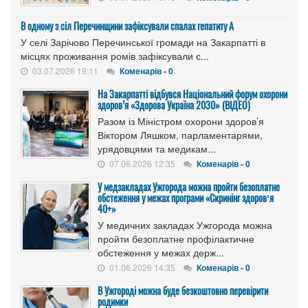
В одному з сіл Перечинщини зафіксували спалах гепатиту А
У селі Зарічово Перечинської громади на Закарпатті в
місцях проживання ромів зафіксували с...
03.07.2026 19:11
Коменарів - 0
На Закарпатті відбувся Національний форум охорони
здоров’я «Здорова Україна 2030» (ВІДЕО)
Разом із Міністром охорони здоров’я
Віктором Ляшком, парламентарями,
урядовцями та медикам...
07.06.2026 12:35
Коменарів - 0
У медзакладах Ужгорода можна пройти безоплатне
обстеження у межах програми «Скринінг здоровʼя
40+»
У медичних закладах Ужгорода можна
пройти безоплатне профілактичне
обстеження у межах держ...
01.06.2026 14:35
Коменарів - 0
В Ужгороді можна буде безкоштовно перевірити
родимки