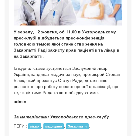
У середу, 2 жовтня, об 11.00 в Ужгородському
прес-клубі відбудеться прес-конференція,
головною темою якої стане створення на
Закарпатті Раді захисту прав пацієнтів та лікарів
на Закарпатті.
Із журналістами зустрінеться Заслужений лікар
України, кандидат медичних наук, протоієрей Степан
Біляк, який презентує Статут Ради, детальніше
розповість про роботу новоствореної організації, про
те, як діятиме Рада та кого об’єднуватиме.
admin
За матеріалами Ужгородського прес-клубу
ТЕГИ :
,
,
,
лікар
медицина
Закарпаття