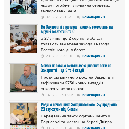
якому потрібне лікування серцевих
захворювань, не м...
07.08.2026 15:45
Коменарів - 0
На Закарпатті стартував тиждень тестування на
вірусні гепатити B та C
З 27 липня до 2 серпня в області
тривають тематичні заходи з нагоди
Всесвітнього дня борот...
28.07.2026 20:16
Коменарів - 0
Майже половина виявлених за рік онкологій на
Закарпатті – це 3 та 4 стадії
Протягом минулого року на Закарпатті
зафіксували 2750 нових випадків
онкологічних захворюв...
14.07.2026 18:25
Коменарів - 0
Родина начальника Закарпатського СБУ придбала
23 таунхауси під Києвом
Серед майна також офісний центр у
Борисполі та маєток на березі Дніпра....
08.07.2026 13:48
Коменарів - 0