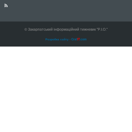
© Закарпатський інформаційний тижневик "Р.І.О."
Розробка сайту - Craf
IT
.com