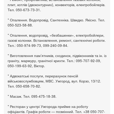
плит, котлів (двоконтурних), конвекторів, електробойлерів.
Тел. 050-673-73-31.
* Опалення. Водопровід. Сантехніка. Швидко. Якісно. Тел.
050-523-58-88.
* Опалення, водопровід, «безбашенки», електробойлери,
газові колонки. Встановлення, ремонт, сантехнічні роботи.
Тел.: 050-974-99-73, 099-240-09-84.
* Виготовлення пам’ятників, сходинок, підвіконників та ін. із
граніту, мармуру, гранітної крихти. Тел.: 095-707-92-09,
050-199-63-92, Віктор.
* Адвокатські послуги, перерахунок пенсій
військовослужбовцям, МВС. Ужгород, вул. Корзо, 13/12.
Тел. 050-658-70-82.
* Масаж. Тел. 095-475-18-38.
* Ресторан у центрі Ужгорода прийме на роботу
офіціантів. Графік роботи — позмінний. Тел. +38 050-707-