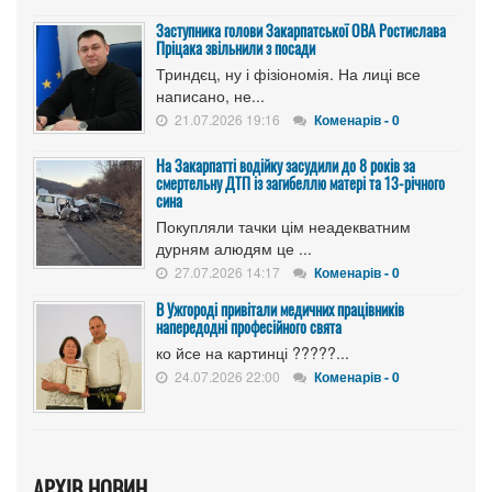
Заступника голови Закарпатської ОВА Ростислава
Пріцака звільнили з посади
Триндєц, ну і фізіономія. На лиці все
написано, не...
21.07.2026 19:16
Коменарів - 0
На Закарпатті водійку засудили до 8 років за
смертельну ДТП із загибеллю матері та 13-річного
сина
Покупляли тачки цім неадекватним
дурням алюдям це ...
27.07.2026 14:17
Коменарів - 0
В Ужгороді привітали медичних працівників
напередодні професійного свята
ко йсе на картинці ?????...
24.07.2026 22:00
Коменарів - 0
АРХІВ НОВИН