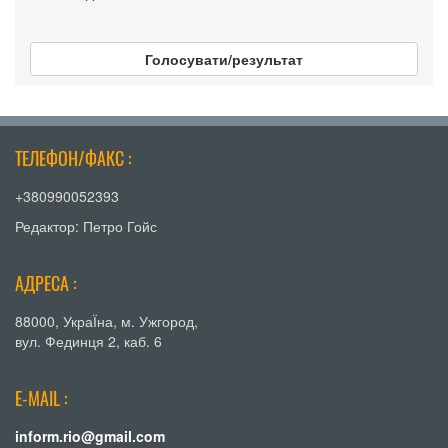
Голосувати/результат
ТЕЛЕФОН/ФАКС :
+380990052393
Редактор: Петро Гойс
АДРЕСА :
88000, УкраЇна, м. Ужгород,
вул. Фединця 2, каб. 6
E-MAIL :
inform.rio@gmail.com