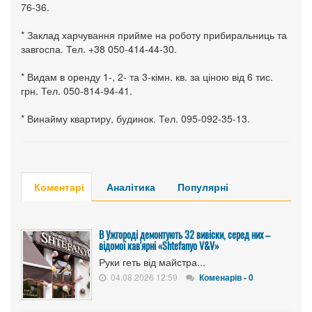
76-36.
* Заклад харчування прийме на роботу прибиральниць та
завгоспа. Тел. +38 050-414-44-30.
* Видам в оренду 1-, 2- та 3-кімн. кв. за ціною від 6 тис.
грн. Тел. 050-814-94-41.
* Винайму квартиру, будинок. Тел. 095-092-35-13.
Коментарі
Аналітика
Популярні
В Ужгороді демонтують 32 вивіски, серед них –
відомої кав'ярні «Shtefanyo V&V»
Руки геть від майстра...
04.08.2026 12:59
Коменарів - 0