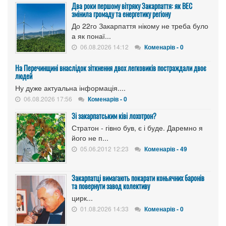
Два роки першому вітряку Закарпаття: як ВЕС
змінила громаду та енергетику регіону
До 22го Закарпаття нікому не треба було
а як понаї...
06.08.2026 14:12
Коменарів - 0
На Перечинщині внаслідок зіткнення двох легковиків постраждали двоє
людей
Ну дуже актуальна інформація....
06.08.2026 17:56
Коменарів - 0
Зі закарпатським ківі лохотрон?
Стратон - гівно був, є і буде. Даремно я
його не п...
05.06.2012 12:23
Коменарів - 49
Закарпатці вимагають покарати коньячних баронів
та повернути завод колективу
цирк...
01.08.2026 14:33
Коменарів - 0