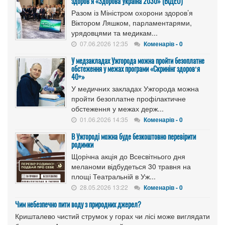
здоров’я «Здорова Україна 2030» (ВІДЕО)
Разом із Міністром охорони здоров’я
Віктором Ляшком, парламентарями,
урядовцями та медикам...
07.06.2026 12:35
Коменарів - 0
У медзакладах Ужгорода можна пройти безоплатне
обстеження у межах програми «Скринінг здоровʼя
40+»
У медичних закладах Ужгорода можна
пройти безоплатне профілактичне
обстеження у межах держ...
01.06.2026 14:35
Коменарів - 0
В Ужгороді можна буде безкоштовно перевірити
родимки
Щорічна акція до Всесвітнього дня
меланоми відбудеться 30 травня на
площі Театральній в Уж...
28.05.2026 13:22
Коменарів - 0
Чим небезпечно пити воду з природних джерел?
Кришталево чистий струмок у горах чи лісі може виглядати