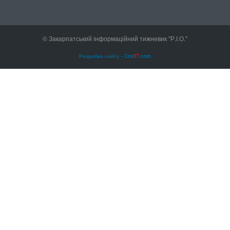
© Закарпатський інформаційний тижневик "Р.І.О."
Розробка сайту - Craf
IT
.com