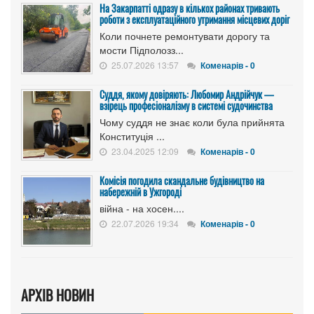
На Закарпатті одразу в кількох районах тривають
роботи з експлуатаційного утримання місцевих доріг
Коли почнете ремонтувати дорогу та
мости Підполозз...
25.07.2026 13:57
Коменарів - 0
Суддя, якому довіряють: Любомир Андрійчук —
взірець професіоналізму в системі судочинства
Чому суддя не знає коли була прийнята
Конституція ...
23.04.2025 12:09
Коменарів - 0
Комісія погодила скандальне будівництво на
набережній в Ужгороді
війна - на хосен....
22.07.2026 19:34
Коменарів - 0
АРХІВ НОВИН