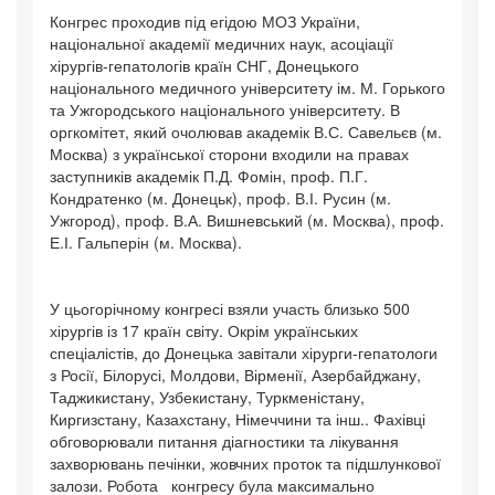
Конгрес проходив під егідою МОЗ України,
національної академії медичних наук, асоціації
хірургів-гепатологів країн СНГ, Донецького
національного медичного університету ім. М. Горького
та Ужгородського національного університету. В
оргкомітет, який очолював академік В.С. Савельєв (м.
Москва) з української сторони входили на правах
заступників академік П.Д. Фомін, проф. П.Г.
Кондратенко (м. Донецьк), проф. В.І. Русин (м.
Ужгород), проф. В.А. Вишневський (м. Москва), проф.
Е.І. Гальперін (м. Москва).
У цьогорічному конгресі взяли участь близько 500
хірургів із 17 країн світу. Окрім українських
спеціалістів, до Донецька завітали хірурги-гепатологи
з Росії, Білорусі, Молдови, Вірменії, Азербайджану,
Таджикистану, Узбекистану, Туркменістану,
Киргизстану, Казахстану, Німеччини та інш.. Фахівці
обговорювали питання діагностики та лікування
захворювань печінки, жовчних проток та підшлункової
залози. Робота конгресу була максимально