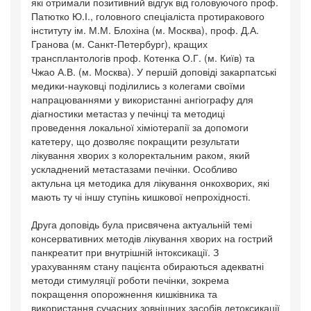
які отримали позитивний відгук від головуючого проф.
Патютко Ю.І., головного спеціаліста протиракового
інституту ім. М.М. Блохіна (м. Москва), проф. Д.А.
Гранова (м. Санкт-Петербург), кращих
трансплантологів проф. Котенка О.Г. (м. Київ) та
Чжао А.В. (м. Москва). У першій доповіді закарпатські
медики-науковці поділились з колегами своїми
напрацюваннями у використанні ангіографу для
діагностики метастаз у печінці та методиці
проведення локальної хіміотерапії за допомоги
катетеру, що дозволяє покращити результати
лікування хворих з колоректальним раком, який
ускладнений метастазами печінки. Особливо
актульна ця методика для лікування онкохворих, які
мають ту чі іншу ступінь кишкової непрохідності.
Друга доповідь була присвячена актуальній темі
консервативних методів лікування хворих на гострий
панкреатит при внутрішній інтоксикації. З
урахуванням стану пацієнта обираються адекватні
методи стимуляції роботи печінки, зокрема
покращення опорожнення кишківника та
використання сучасних зовнішних засобів детоксикації