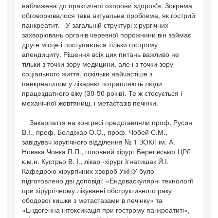
наближена до практичної охорони здоров'я. Зокрема
обговорювалося така актуальна проблема, як гострий
панкреатит. У загальній структурі хірургічних
захворювань органів черевної порожнини він займає
друге місце і поступається тільки гострому
апендициту. Рішення всіх цих питань важливо не
тільки з точки зору медицини, але і з точки зору
соціального життя, оскільки найчастіше з
панкреатитом у лікарню потрапляють люди
працездатного віку (30-50 років). Те ж стосується і
механічної жовтяниці, і метастазів печінки.
Закарпаття на конгресі представляли проф. Русин
В.І., проф. Болдіжар О.О., проф. Чобей С.М.,
завідувач хіругічного відділення № 1 ЗОКЛ ім. А.
Новака Чонка П.П., головний хірург Берегівської ЦРЛ
к.м.н. Кустрьо В. І., лікар -хірург Ігнатишак Й.І.
Кафедрою хірургічних хвороб УжНУ було
підготовлено дві доповіді: «Ендоваскулярні технології
при хірургічному лікуванні обструктивного раку
ободової кишки з метастазами в печінку» та
«Ендогенна інтоксикація при гострому панкреатиті»,