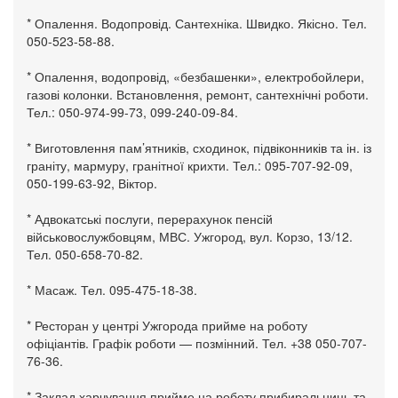
* Опалення. Водопровід. Сантехніка. Швидко. Якісно. Тел.
050-523-58-88.
* Опалення, водопровід, «безбашенки», електробойлери,
газові колонки. Встановлення, ремонт, сантехнічні роботи.
Тел.: 050-974-99-73, 099-240-09-84.
* Виготовлення пам’ятників, сходинок, підвіконників та ін. із
граніту, мармуру, гранітної крихти. Тел.: 095-707-92-09,
050-199-63-92, Віктор.
* Адвокатські послуги, перерахунок пенсій
військовослужбовцям, МВС. Ужгород, вул. Корзо, 13/12.
Тел. 050-658-70-82.
* Масаж. Тел. 095-475-18-38.
* Ресторан у центрі Ужгорода прийме на роботу
офіціантів. Графік роботи — позмінний. Тел. +38 050-707-
76-36.
* Заклад харчування прийме на роботу прибиральниць та