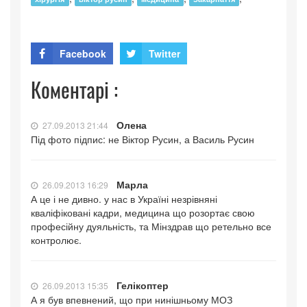
Facebook
Twitter
Коментарі :
Олена
27.09.2013 21:44
Під фото підпис: не Віктор Русин, а Василь Русин
Марла
26.09.2013 16:29
А це і не дивно. у нас в Україні незрівняні
кваліфіковані кадри, медицина що розортає свою
професійну дуяльність, та Мінздрав що ретельно все
контролює.
Гелікоптер
26.09.2013 15:35
А я був впевнений, що при нинішньому МОЗ