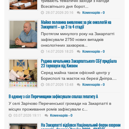
тривають тематичні заходи з нагоди
Всесвітнього дня борот...
28.07.2026 20:16
Коменарів - 0
Майже половина виявлених за рік онкологій на
Закарпатті – це 3 та 4 стадії
Протягом минулого року на Закарпатті
зафіксували 2750 нових випадків
онкологічних захворюв...
14.07.2026 18:25
Коменарів - 0
Родина начальника Закарпатського СБУ придбала
23 таунхауси під Києвом
Серед майна також офісний центр у
Борисполі та маєток на березі Дніпра....
08.07.2026 13:48
Коменарів - 0
В одному з сіл Перечинщини зафіксували спалах гепатиту А
У селі Зарічово Перечинської громади на Закарпатті в
місцях проживання ромів зафіксували с...
03.07.2026 19:11
Коменарів - 0
На Закарпатті відбувся Національний форум охорони