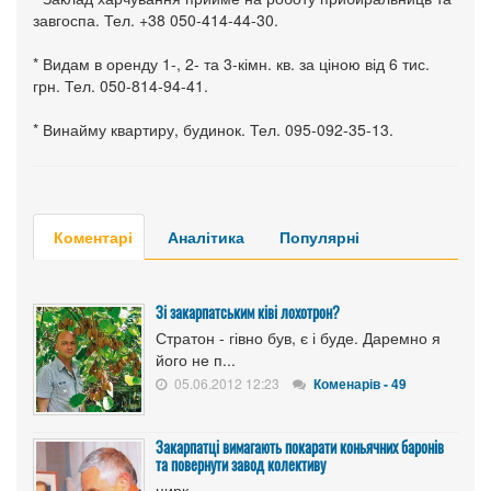
завгоспа. Тел. +38 050-414-44-30.
* Видам в оренду 1-, 2- та 3-кімн. кв. за ціною від 6 тис.
грн. Тел. 050-814-94-41.
* Винайму квартиру, будинок. Тел. 095-092-35-13.
Коментарі
Аналітика
Популярні
Зі закарпатським ківі лохотрон?
Стратон - гівно був, є і буде. Даремно я
його не п...
05.06.2012 12:23
Коменарів - 49
Закарпатці вимагають покарати коньячних баронів
та повернути завод колективу
цирк...