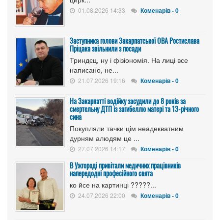
01.08.2026 14:33
Коменарів - 0
Заступника голови Закарпатської ОВА Ростислава
Пріцака звільнили з посади
Триндєц, ну і фізіономія. На лиці все
написано, не...
21.07.2026 19:16
Коменарів - 0
На Закарпатті водійку засудили до 8 років за
смертельну ДТП із загибеллю матері та 13-річного
сина
Покупляли тачки цім неадекватним
дурням алюдям це ...
27.07.2026 14:17
Коменарів - 0
В Ужгороді привітали медичних працівників
напередодні професійного свята
ко йсе на картинці ?????...
24.07.2026 22:00
Коменарів - 0