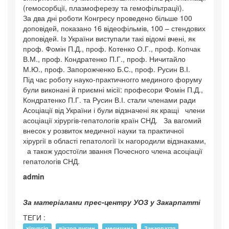
(гемосорбції, плазмоферезу та гемофільтрації).
За два дні роботи Конгресу проведено більше 100
доповідей, показано 16 відеофільмів, 100 – стендових
доповідей. Із України виступали такі відомі вчені, як
проф. Фомін П.Д., проф. Котенко О.Г., проф. Копчак
В.М., проф. Кондратенко П.Г., проф. Ничитайло
М.Ю., проф. Запорожченко Б.С., проф. Русин В.І.
Під час роботу науко-практичногго мединого форуму
були виконані й приємні місії: професори Фомін П.Д.,
Кондратенко П.Г. та Русин В.І. стали членами ради
Асоціації від України і були відзначені як кращі члени
асоціації хірургів-гепатологів країн СНД. За вагомий
внесок у розвиток медичної науки та практичної
хірургії в області гепатології їх нагородили відзнаками,
а також удостоїли звання Почесного члена асоціації
гепатологів СНД.
admin
За матеріалами прес-центру УОЗ у Закарпатті
ТЕГИ :
,
,
,
,
хірургія
віктор русин
медицина
Закарпаття