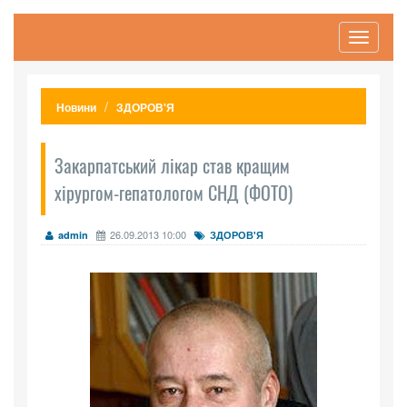
Toggle
navigati
Новини
ЗДОРОВ'Я
Закарпатський лікар став кращим
хірургом-гепатологом СНД (ФОТО)
26.09.2013 10:00
admin
ЗДОРОВ'Я