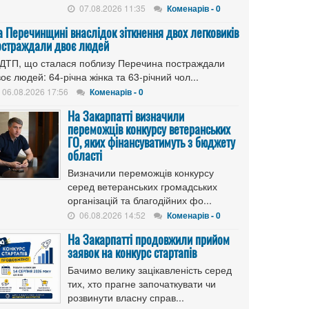
07.08.2026 11:35
Коменарів - 0
а Перечинщині внаслідок зіткнення двох легковиків
остраждали двоє людей
 ДТП, що сталася поблизу Перечина постраждали
оє людей: 64-річна жінка та 63-річний чол...
06.08.2026 17:56
Коменарів - 0
На Закарпатті визначили
переможців конкурсу ветеранських
ГО, яких фінансуватимуть з бюджету
області
Визначили переможців конкурсу
серед ветеранських громадських
організацій та благодійних фо...
06.08.2026 14:52
Коменарів - 0
На Закарпатті продовжили прийом
заявок на конкурс стартапів
Бачимо велику зацікавленість серед
тих, хто прагне започаткувати чи
розвинути власну справ...