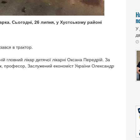
Н
п
рка. Сьогодні, 26 липня, у Хустському районі
У
дв
зався в трактор.
ій гловний лікар дитячої лікарні Оксана Передрій. За
аук, професор, Заслужений економіст України Олександр