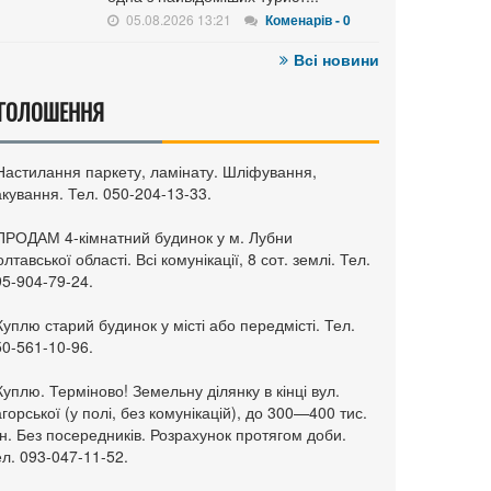
05.08.2026 13:21
Коменарів - 0
Всі новини
ГОЛОШЕННЯ
 Настилання паркету, ламінату. Шліфування,
кування. Тел. 050-204-13-33.
 ПРОДАМ 4-кімнатний будинок у м. Лубни
лтавської області. Всі комунікації, 8 сот. землі. Тел.
95-904-79-24.
Куплю старий будинок у місті або передмісті. Тел.
50-561-10-96.
Куплю. Терміново! Земельну ділянку в кінці вул.
горської (у полі, без комунікацій), до 300—400 тис.
н. Без посередників. Розрахунок протягом доби.
л. 093-047-11-52.