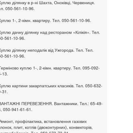
Куплю ділянку в р-ні Шахта, Оноківці, Червениця.
л. 050-561-10-96.
Куплю 1-, 2-кімн. квартиру. Тел. 050-561-10-96.
Куплю дачну ділянку над рестораном «Кілікія». Тел.
50-561-10-96.
Куплю ділянку неподалік від Ужгорода. Тел. Тел.
50-561-10-96.
Терміново куплю 1-, 2-кімн. квартиру. Тел. 095-092-
-13.
Куплю картини закарпатських класиків. Тел. 050-632-
-31.
 ВАНТАЖНІ ПЕРЕВЕЗЕННЯ. Вантажники. Тел.: 65-49-
, 050-941-61-61.
Ремонт, профілактика, встановлення газових
лонок, плит, котлів (двоконтурних), конвекторів,