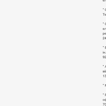
ел
* 
Те
*
ел
ре
24
* 
ін
92
* 
в
13
* 
*
оф
70