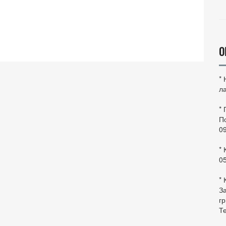
О
*
ла
*
По
0
* 
0
* 
За
гр
Те