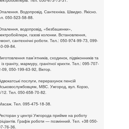
ектробойлерів. Тел. 050-673-73-31.
Опалення. Водопровід. Сантехніка. Швидко. Якісно.
л. 050-523-58-88.
 Опалення, водопровід, «безбашенки»,
ектробойлери, газові колонки. Встановлення,
монт, сантехнічні роботи. Тел.: 050-974-99-73, 099-
0-09-84.
Виготовлення пам’ятників, сходинок, підвіконників та
. із граніту, мармуру, гранітної крихти. Тел.: 095-707-
-09, 050-199-63-92, Віктор.
Адвокатські послуги, перерахунок пенсій
ійськовослужбовцям, МВС. Ужгород, вул. Корзо,
/12. Тел. 050-658-70-82.
Масаж. Тел. 095-475-18-38.
 Ресторан у центрі Ужгорода прийме на роботу
іціантів. Графік роботи — позмінний. Тел. +38 050-
7-76-36.