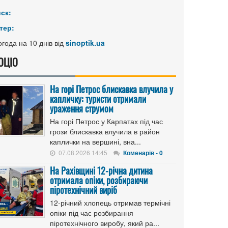
иск:
тер:
года на 10 днів від
sinoptik.ua
ОЦІО
На горі Петрос блискавка влучила у
капличку: туристи отримали
ураження струмом
На горі Петрос у Карпатах під час
грози блискавка влучила в район
каплички на вершині, вна...
07.08.2026 14:45
Коменарів - 0
На Рахівщині 12-річна дитина
отримала опіки, розбираючи
піротехнічний виріб
12-річний хлопець отримав термічні
опіки під час розбирання
піротехнічного виробу, який ра...