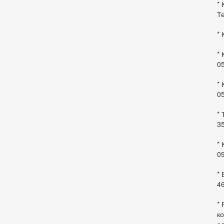
* 
Те
* 
* 
0
* 
0
* 
35
* 
09
*
46
* 
ко