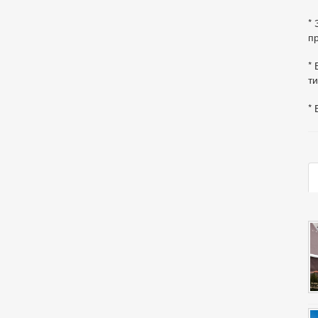
*
пр
* 
ти
* 