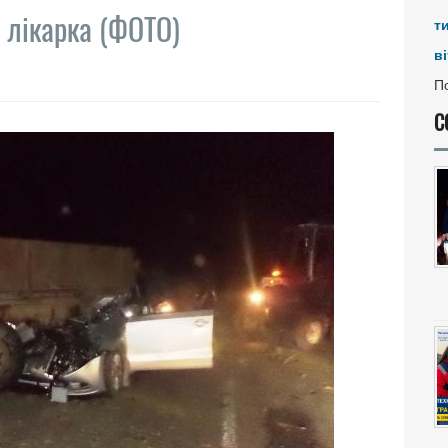
а лікарка (ФОТО)
т
ві
По
С