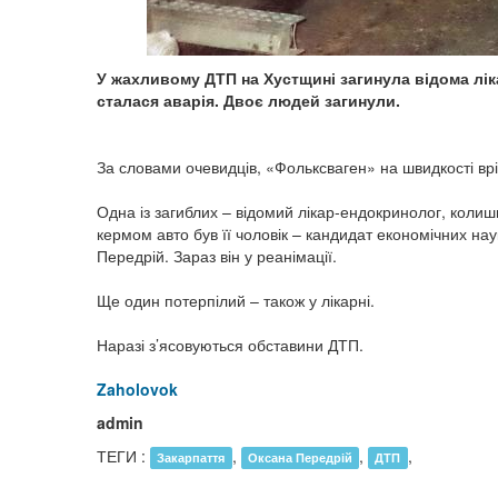
У жахливому ДТП на Хустщині загинула відома ліка
сталася аварія. Двоє людей загинули.
За словами очевидців, «Фольксваген» на швидкості врі
Одна із загиблих – відомий лікар-ендокринолог, колишн
кермом авто був її чоловік – кандидат економічних н
Передрій. Зараз він у реанімації.
Ще один потерпілий – також у лікарні.
Наразі з’ясовуються обставини ДТП.
Zaholovok
admin
ТЕГИ :
,
,
,
Закарпаття
Оксана Передрій
ДТП