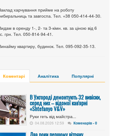
 Заклад харчування прийме на роботу
ибиральниць та завгоспа. Тел. +38 050-414-44-30.
Видам в оренду 1-, 2- та 3-кімн. кв. за ціною від 6
с. грн. Тел. 050-814-94-41.
Винайму квартиру, будинок. Тел. 095-092-35-13.
Коментарі
Аналітика
Популярні
В Ужгороді демонтують 32 вивіски,
серед них – відомої кав'ярні
«Shtefanyo V&V»
Руки геть від майстра...
04.08.2026 12:59
Коменарів - 0
Два роки першому вітряку