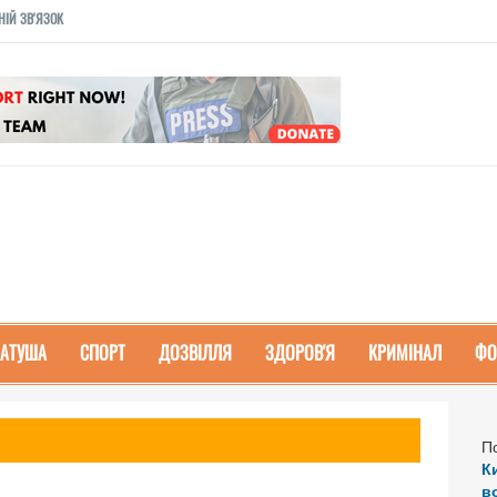
НІЙ ЗВ'ЯЗОК
РАТУША
СПОРТ
ДОЗВІЛЛЯ
ЗДОРОВ'Я
КРИМІНАЛ
ФО
П
К
в