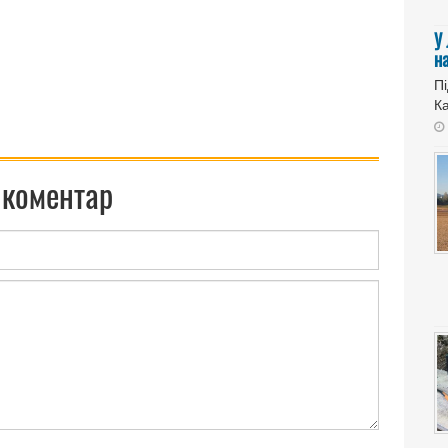
У
н
Пі
Ка
 коментар