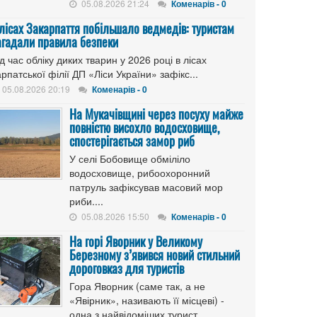
05.08.2026 21:24
Коменарів - 0
 лісах Закарпаття побільшало ведмедів: туристам
агадали правила безпеки
д час обліку диких тварин у 2026 році в лісах
рпатської філії ДП «Ліси України» зафікс...
05.08.2026 20:19
Коменарів - 0
На Мукачівщині через посуху майже
повністю висохло водосховище,
спостерігається замор риб
У селі Бобовище обміліло
водосховище, рибоохоронний
патруль зафіксував масовий мор
риби....
05.08.2026 15:50
Коменарів - 0
На горі Яворник у Великому
Березному з’явився новий стильний
дороговказ для туристів
Гора Яворник (саме так, а не
«Явірник», називають її місцеві) -
одна з найвідоміших турист...