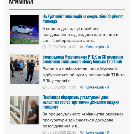
КРИМІНАЛ
На Хустщині п’яний водій на смерть збив 33-річного
пішохода
6 серпня до поліції надійшло
повідомлення від медиків про те, що в
селі Приборжавське авто...
07.08.2026 14:32
Коменарів - 0
Експосадовці Мукачівського РТЦК та СП незаконно
виключили з військового обліку близько 1200 осіб
Вчора ми повідомляли, що у Мукачеві
відбуваються обшуки у посадовців ТЦК та
ВЛК у справі п...
07.08.2026 11:30
Коменарів - 0
Пенсіонера підозрюють у ґвалтуванні двох
малолітніх сестер: про злочин дізналися завдяки
психологу
За процесуального керівництва окружної
прокуратури здійснюється досудове
розслідування у к...
06.08.2026 22:45
Коменарів - 0