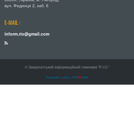
вул. Фединця 2, каб. 6
E-MAIL :
inform.rio@gmail.com
© Закарпатський інформаційний тижневик "Р.І.О."
Розробка сайту - Craf
IT
.com