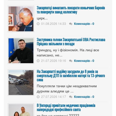
Закарпатці вимагають покарати коньячних баронів
та повернути завод колективу
цирк...
01.08.2026 14:33
Коменарів - 0
Заступника голови Закарпатської ОВА Ростислава
Пріцака звільнили з посади
Триндєц, ну і фізіономія. На лиці все
написано, не...
21.07.2026 19:16
Коменарів - 0
На Закарпатті водійку засудили до 8 років за
смертельну ДТП із загибеллю матері та 13-річного
сина
Покупляли тачки цім неадекватним
дурням алюдям це ...
27.07.2026 14:17
Коменарів - 0
В Ужгороді привітали медичних працівників
напередодні професійного свята
ко йсе на картинці ?????...