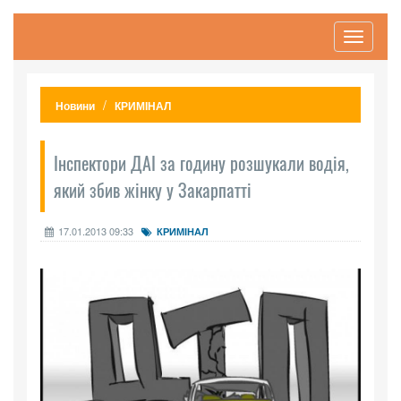
Toggle
navigati
Новини
КРИМІНАЛ
Інспектори ДАІ за годину розшукали водія,
який збив жінку у Закарпатті
17.01.2013 09:33
КРИМІНАЛ