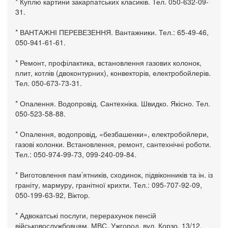
* Куплю картини закарпатських класиків. Тел. 050-632-09-
31.
* ВАНТАЖНІ ПЕРЕВЕЗЕННЯ. Вантажники. Тел.: 65-49-46,
050-941-61-61.
* Ремонт, профілактика, встановлення газових колонок,
плит, котлів (двоконтурних), конвекторів, електробойлерів.
Тел. 050-673-73-31.
* Опалення. Водопровід. Сантехніка. Швидко. Якісно. Тел.
050-523-58-88.
* Опалення, водопровід, «безбашенки», електробойлери,
газові колонки. Встановлення, ремонт, сантехнічні роботи.
Тел.: 050-974-99-73, 099-240-09-84.
* Виготовлення пам’ятників, сходинок, підвіконників та ін. із
граніту, мармуру, гранітної крихти. Тел.: 095-707-92-09,
050-199-63-92, Віктор.
* Адвокатські послуги, перерахунок пенсій
військовослужбовцям, МВС. Ужгород, вул. Корзо, 13/12.