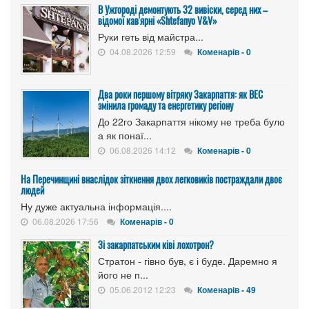
В Ужгороді демонтують 32 вивіски, серед них –
відомої кав'ярні «Shtefanyo V&V»
Руки геть від майстра...
04.08.2026 12:59
Коменарів - 0
Два роки першому вітряку Закарпаття: як ВЕС
змінила громаду та енергетику регіону
До 22го Закарпаття нікому не треба було
а як понаї...
06.08.2026 14:12
Коменарів - 0
На Перечинщині внаслідок зіткнення двох легковиків постраждали двоє
людей
Ну дуже актуальна інформація....
06.08.2026 17:56
Коменарів - 0
Зі закарпатським ківі лохотрон?
Стратон - гівно був, є і буде. Даремно я
його не п...
05.06.2012 12:23
Коменарів - 49