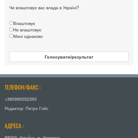
Чи влаштовує вас влада в Україні?
Влаштовує
Не влаштовує
Мені однаково
Голосувати/результат
ТЕЛЕФОН/ФАКС :
+380990052393
Редактор: Петро Гойс
АДРЕСА :
88000, УкраЇна, м. Ужгород,