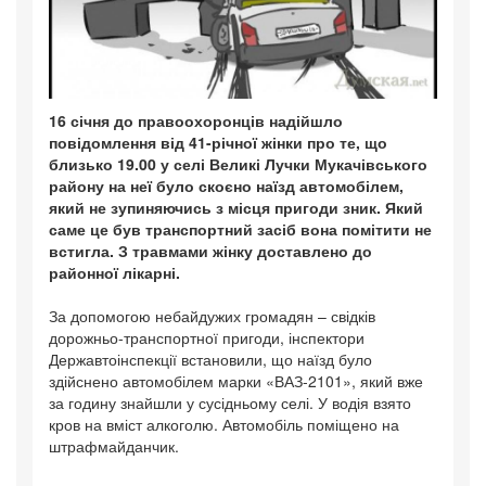
16 січня до правоохоронців надійшло
повідомлення від 41-річної жінки про те, що
близько 19.00 у селі Великі Лучки Мукачівського
району на неї було скоєно наїзд автомобілем,
який не зупиняючись з місця пригоди зник. Який
саме це був транспортний засіб вона помітити не
встигла. З травмами жінку доставлено до
районної лікарні.
За допомогою небайдужих громадян – свідків
дорожньо-транспортної пригоди, інспектори
Державтоінспекції встановили, що наїзд було
здійснено автомобілем марки «ВАЗ-2101», який вже
за годину знайшли у сусідньому селі. У водія взято
кров на вміст алкоголю. Автомобіль поміщено на
штрафмайданчик.