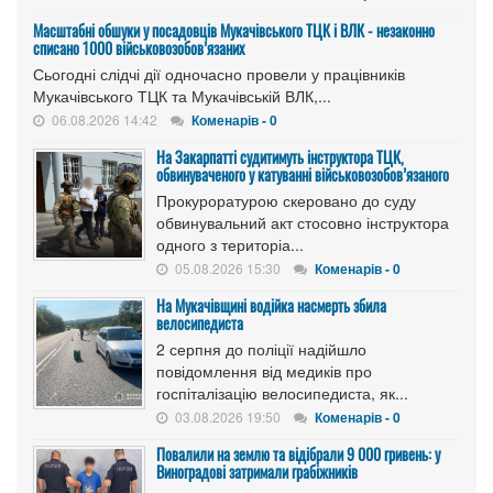
Масштабні обшуки у посадовців Мукачівського ТЦК і ВЛК - незаконно
списано 1000 військовозобов’язаних
Сьогодні слідчі дії одночасно провели у працівників
Мукачівського ТЦК та Мукачівській ВЛК,...
06.08.2026 14:42
Коменарів - 0
На Закарпатті судитимуть інструктора ТЦК,
обвинуваченого у катуванні військовозобов’язаного
Прокуроратурою скеровано до суду
обвинувальний акт стосовно інструктора
одного з територіа...
05.08.2026 15:30
Коменарів - 0
На Мукачівщині водійка насмерть збила
велосипедиста
2 серпня до поліції надійшло
повідомлення від медиків про
госпіталізацію велосипедиста, як...
03.08.2026 19:50
Коменарів - 0
Повалили на землю та відібрали 9 000 гривень: у
Виноградові затримали грабіжників