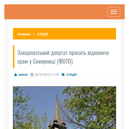
Toggle
navigati
Новини
СОЦІО
Закарпатський депутат просить відновити
храм у Сокирниці (ФОТО)
28.05.2013 11:04
admin
СОЦІО