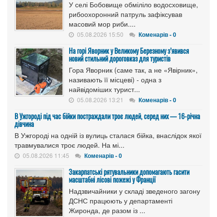
У селі Бобовище обміліло водосховище,
рибоохоронний патруль зафіксував
масовий мор риби....
05.08.2026 15:50
Коменарів - 0
На горі Яворник у Великому Березному з’явився
новий стильний дороговказ для туристів
Гора Яворник (саме так, а не «Явірник»,
називають її місцеві) - одна з
найвідоміших турист...
05.08.2026 13:21
Коменарів - 0
В Ужгороді під час бійки постраждали троє людей, серед них — 16-річна
дівчина
В Ужгороді на одній із вулиць сталася бійка, внаслідок якої
травмувалися троє людей. На мі...
05.08.2026 11:45
Коменарів - 0
Закарпатські рятувальники допомагають гасити
масштабні лісові пожежі у Франції
Надзвичайники у складі зведеного загону
ДСНС працюють у департаменті
Жиронда, де разом із ...