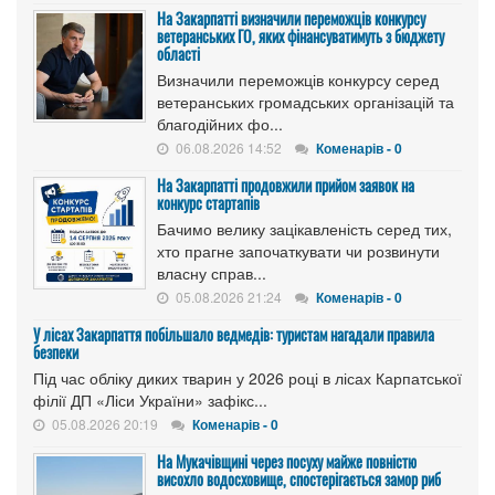
На Закарпатті визначили переможців конкурсу
ветеранських ГО, яких фінансуватимуть з бюджету
області
Визначили переможців конкурсу серед
ветеранських громадських організацій та
благодійних фо...
06.08.2026 14:52
Коменарів - 0
На Закарпатті продовжили прийом заявок на
конкурс стартапів
Бачимо велику зацікавленість серед тих,
хто прагне започаткувати чи розвинути
власну справ...
05.08.2026 21:24
Коменарів - 0
У лісах Закарпаття побільшало ведмедів: туристам нагадали правила
безпеки
Під час обліку диких тварин у 2026 році в лісах Карпатської
філії ДП «Ліси України» зафікс...
05.08.2026 20:19
Коменарів - 0
На Мукачівщині через посуху майже повністю
висохло водосховище, спостерігається замор риб