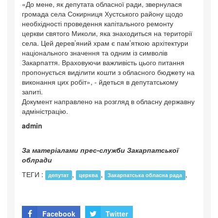
«До мене, як депутата обласної ради, звернулася
громада села Сокирниця Хустського району щодо
необхідності проведення капітального ремонту
церкви святого Миколи, яка знаходиться на території
села. Цей дерев’яний храм є пам’яткою архітектури
національного значення та одним із символів
Закарпаття. Враховуючи важливість цього питання
пропонується виділити кошти з обласного бюджету на
виконання цих робіт», - йдеться в депутатському
запиті.
Документ направлено на розгляд в обласну державну
адміністрацію.
admin
За матеріалами прес-служби Закарпатської
облради
ТЕГИ :
,
,
,
депутат
церква
Закарпатська обласна рада
Facebook
Twitter