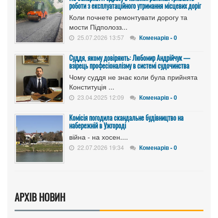
роботи з експлуатаційного утримання місцевих доріг
Коли почнете ремонтувати дорогу та
мости Підполозз...
25.07.2026 13:57
Коменарів - 0
Суддя, якому довіряють: Любомир Андрійчук —
взірець професіоналізму в системі судочинства
Чому суддя не знає коли була прийнята
Конституція ...
23.04.2025 12:09
Коменарів - 0
Комісія погодила скандальне будівництво на
набережній в Ужгороді
війна - на хосен....
22.07.2026 19:34
Коменарів - 0
АРХІВ НОВИН