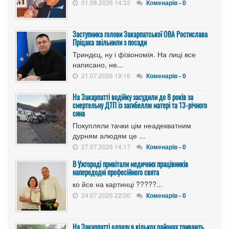
01.08.2026 14:33
Коменарів - 0
Заступника голови Закарпатської ОВА Ростислава
Пріцака звільнили з посади
Триндєц, ну і фізіономія. На лиці все
написано, не...
21.07.2026 19:16
Коменарів - 0
На Закарпатті водійку засудили до 8 років за
смертельну ДТП із загибеллю матері та 13-річного
сина
Покупляли тачки цім неадекватним
дурням алюдям це ...
27.07.2026 14:17
Коменарів - 0
В Ужгороді привітали медичних працівників
напередодні професійного свята
ко йсе на картинці ?????...
24.07.2026 22:00
Коменарів - 0
На Закарпатті одразу в кількох районах тривають