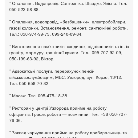
* Опалення. Водопровід. Сантехніка. Швидко. Якісно. Тел.
050-523-58-88.
* Опалення, водопровід, «безбашенки», електробойлери,
газові колонки. Встановлення, ремонт, сантехнічні роботи.
Тел.: 050-974-99-73, 099-240-09-84.
* Виготовлення пам’ятників, сходинок, підвіконників та ін. із
граніту, мармуру, гранітної крихти. Тел.: 095-707-92-09,
050-199-63-92, Віктор.
* Адвокатські послуги, перерахунок пенсій
військовослужбовцям, МВС. Ужгород, вул. Корзо, 13/12.
Тел. 050-658-70-82.
* Масаж. Тел. 095-475-18-38.
* Ресторан у центрі Ужгорода прийме на роботу
офіціантів. Графік роботи — позмінний. Тел. +38 050-707-
76-36.
* Заклад харчування прийме на роботу прибиральниць та