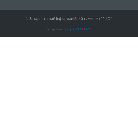
© Закарпатський інформаційний тижневик "Р.І.О."
Розробка сайту - Craf
IT
.com