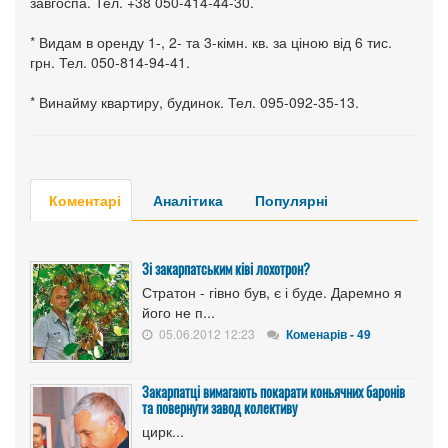
завгоспа. Тел. +38 050-414-44-30.
* Видам в оренду 1-, 2- та 3-кімн. кв. за ціною від 6 тис.
грн. Тел. 050-814-94-41.
* Винайму квартиру, будинок. Тел. 095-092-35-13.
Коментарі
Аналітика
Популярні
Зі закарпатським ківі лохотрон?
Стратон - гівно був, є і буде. Даремно я
його не п...
05.06.2012 12:23
Коменарів - 49
Закарпатці вимагають покарати коньячних баронів
та повернути завод колективу
цирк...