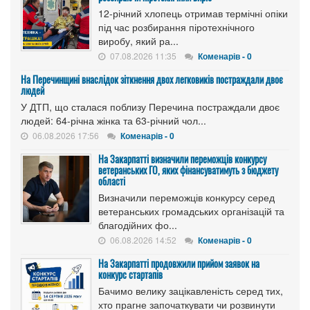
12-річний хлопець отримав термічні опіки
під час розбирання піротехнічного
виробу, який ра...
07.08.2026 11:35
Коменарів - 0
На Перечинщині внаслідок зіткнення двох легковиків постраждали двоє
людей
У ДТП, що сталася поблизу Перечина постраждали двоє
людей: 64-річна жінка та 63-річний чол...
06.08.2026 17:56
Коменарів - 0
На Закарпатті визначили переможців конкурсу
ветеранських ГО, яких фінансуватимуть з бюджету
області
Визначили переможців конкурсу серед
ветеранських громадських організацій та
благодійних фо...
06.08.2026 14:52
Коменарів - 0
На Закарпатті продовжили прийом заявок на
конкурс стартапів
Бачимо велику зацікавленість серед тих,
хто прагне започаткувати чи розвинути