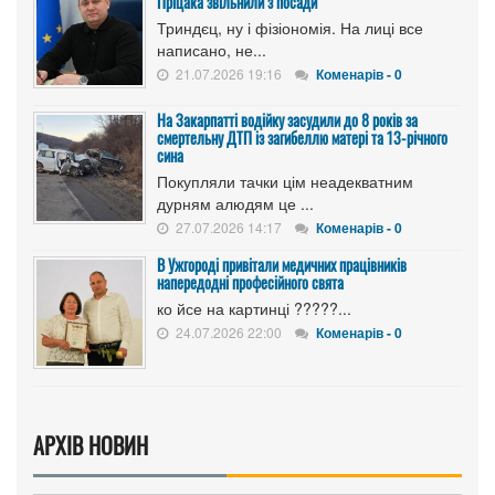
Пріцака звільнили з посади
Триндєц, ну і фізіономія. На лиці все
написано, не...
21.07.2026 19:16
Коменарів - 0
На Закарпатті водійку засудили до 8 років за
смертельну ДТП із загибеллю матері та 13-річного
сина
Покупляли тачки цім неадекватним
дурням алюдям це ...
27.07.2026 14:17
Коменарів - 0
В Ужгороді привітали медичних працівників
напередодні професійного свята
ко йсе на картинці ?????...
24.07.2026 22:00
Коменарів - 0
АРХІВ НОВИН