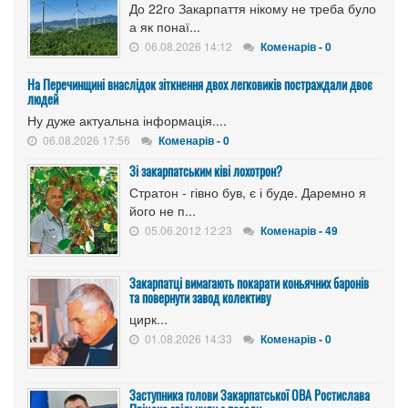
До 22го Закарпаття нікому не треба було
а як понаї...
06.08.2026 14:12
Коменарів - 0
На Перечинщині внаслідок зіткнення двох легковиків постраждали двоє
людей
Ну дуже актуальна інформація....
06.08.2026 17:56
Коменарів - 0
Зі закарпатським ківі лохотрон?
Стратон - гівно був, є і буде. Даремно я
його не п...
05.06.2012 12:23
Коменарів - 49
Закарпатці вимагають покарати коньячних баронів
та повернути завод колективу
цирк...
01.08.2026 14:33
Коменарів - 0
Заступника голови Закарпатської ОВА Ростислава