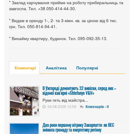
* Заклад харчування прийме на роботу прибиральниць та
завгоспа. Тел. +38 050-414-44-30.
* Видам в оренду 1-, 2- та 3-кімн. кв. за ціною від 6 тис.
грн. Тел. 050-814-94-41.
* Винайму квартиру, будинок. Тел. 095-092-35-13.
Коментарі
Аналітика
Популярні
В Ужгороді демонтують 32 вивіски, серед них –
відомої кав'ярні «Shtefanyo V&V»
Руки геть від майстра...
04.08.2026 12:59
Коменарів - 0
Два роки першому вітряку Закарпаття: як ВЕС
змінила громаду та енергетику регіону