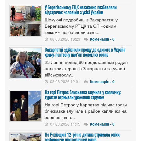
У Берегівському ТЦК незаконно позбавляли
відстрочок чоловіків з усієї України
Шокуючі подробиці із Закарпаття: у
Берегівському РТЦК та СП «одним
кліком» позбавляли зако...
08.08.2026 13:23
Коменарів - 0
Закарпатці здійснили прощу до єдиного в Україні
храму-пантеону пам’яті полеглих воїнів
25 липня понад 60 представників родин
полеглих героїв із Закарпаття за участі
військовослу...
08.08.2026 12:01
Коменарів - 0
На горі Петрос блискавка влучила у капличку:
туристи отримали ураження струмом
На горі Петрос у Карпатах під час грози
блискавка влучила в район каплички на
вершині, вна...
07.08.2026 14:45
Коменарів - 0
На Рахівщині 12-річна дитина отримала опіки,
розбираючи піротехнічний виріб