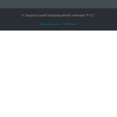
© Закарпатський інформаційний тижневик "Р.І.О."
Розробка сайту - Craf
IT
.com