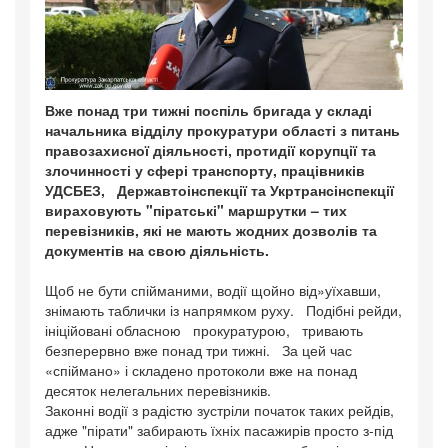
Вже понад три тижні поспіль бригада у складі
начальника відділу прокуратури області з питань
правозахисної діяльності, протидії корупції та
злочинності у сфері транспорту, працівників
УДСБЕЗ, Державтоінспекції та Укртрансінспекції
вираховують "піратські" маршрутки – тих
перевізників, які не мають жодних дозволів та
документів на свою діяльність.
Щоб не бути спійманими, водії щойно від»уїхавши,
знімають таблички із напрямком руху. Подібні рейди,
ініційовані обласною прокуратурою, тривають
безперервно вже понад три тижні. За цей час
«спіймано» і складено протоколи вже на понад
десяток нелегальних перевізників.
Законні водії з радістю зустріли початок таких рейдів,
адже "пірати" забирають їхніх пасажирів просто з-під