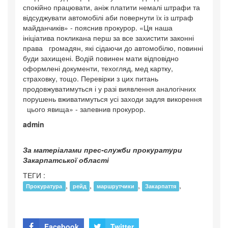
спокійно працювати, аніж платити немалі штрафи та
відсуджувати автомобілі аби повернути їх із штраф
майданчиків» - пояснив прокурор. «Ця наша
ініціатива покликана перш за все захистити законні
права громадян, які сідаючи до автомобілю, повинні
буди захищені. Водій повинен мати відповідно
оформлені документи, техогляд, мед картку,
страховку, тощо. Перевірки з цих питань
продовжуватимуться і у разі виявлення аналогічних
порушень вживатимуться усі заходи задля викорення
цього явища» - запевнив прокурор.
admin
За матеріалами прес-служби прокуратури
Закарпатської області
ТЕГИ :
,
,
,
,
Прокуратура
рейд
маршрутчики
Закарпаття
Facebook
Twitter