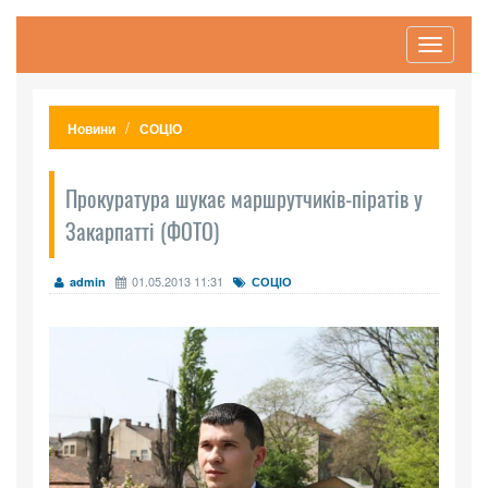
Toggle
navigati
Новини
СОЦІО
Прокуратура шукає маршрутчиків-піратів у
Закарпатті (ФОТО)
01.05.2013 11:31
admin
СОЦІО