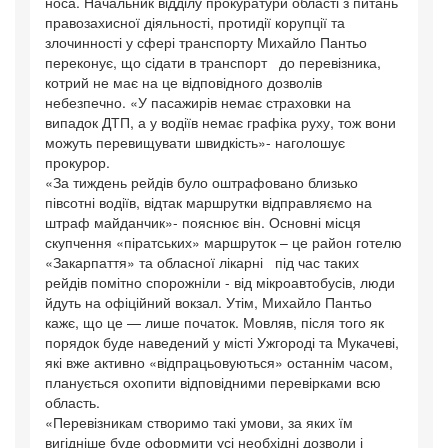
носа. Начальник відділу прокуратури області з питань
правозахисної діяльності, протидії корупції та
злочинності у сфері транспорту Михайло Пантьо
переконує, що сідати в транспорт до перевізника,
котрий не має на це відповідного дозволів
небезпечно. «У пасажирів немає страховки на
випадок ДТП, а у водіїв немає графіка руху, тож вони
можуть перевищувати швидкість»- наголошує
прокурор.
«За тиждень рейдів було оштрафовано близько
півсотні водіїв, відтак маршрутки відправляємо на
штраф майданчик»- пояснює він. Основні місця
скупчення «піратських» маршруток – це район готелю
«Закарпаття» та обласної лікарні під час таких
рейдів помітно спорожніли - від мікроавтобусів, люди
йдуть на офіційний вокзал. Утім, Михайло Пантьо
кажє, що це — лише початок. Мовляв, після того як
порядок буде наведений у місті Ужгороді та Мукачеві,
які вже активно «відпрацьовуються» останнім часом,
планується охопити відповідними перевірками всю
область.
«Перевізникам створимо такі умови, за яких їм
вигідніше буде оформити усі необхідні дозволи і