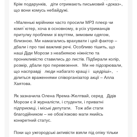
Крім подарунків, діти отримають письмовий «доказ»,
що вони комусь небайдужі.
«Маленькі мрійники часто просили МР3 плеєр чи
комп`ютер, хоча в основному, в усіх утриманців
притулку проблеми зі взуттям, зимовим одягом,
білизною. Ми намагались врахувати і цей фактор –
дбали і про такі важливі речі. Особливо тішить, що
наші Діди Морози з неабиякою ніжністю та
проникливістю ставились до листів. Підбирали колір,
розмір, дбали про перевезення. Ми не підозрювали,
що насправді люди набагато кращі і щедріші», -
ділиться враженнями співорганізатор акції – Алла
Хаятова.
Як зазначила Олена Ярема-Желтвай, серед Дідів
Морози є й журналісти, і студенти, і приватні
підприємці, і міські депутати. Тож аби стати
благодійником – не обов’язково мати якийсь
конкретний статус.
Поки що ужгородські активісти взяли під опіку тільки