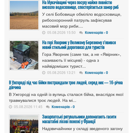
На Мукачівщині через посуху майже повністю
висохло водосховище, спостерігається замор риб
У селі Бобовище обміліло водосховище,
рибоохоронний патруль зафіксував
масовий мор риби....
05.08.2026 15:50
Коменарів - 0
На горі Яворник у Великому Березному з’явився
новий стильний дороговказ для туристів
Гора Яворник (саме так, а не «Явірник»,
називають її місцеві) - одна з
найвідоміших турист...
05.08.2026 13:21
Коменарів - 0
В Ужгороді під час бійки постраждали троє людей, серед них — 16-річна
дівчина
В Ужгороді на одній із вулиць сталася бійка, внаслідок якої
травмувалися троє людей. На мі...
05.08.2026 11:45
Коменарів - 0
Закарпатські рятувальники допомагають гасити
масштабні лісові пожежі у Франції
Надзвичайники у складі зведеного загону