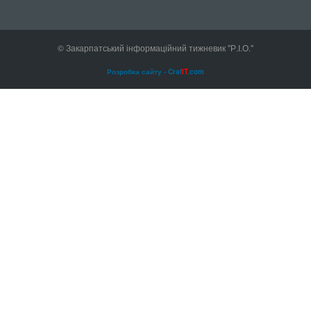
© Закарпатський інформаційний тижневик "Р.І.О."
Розробка сайту - Craf
IT
.com