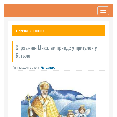
Toggle
navigati
Новини
СОЦІО
Справжній Миколай прийде у притулок у
Батьові
13.12.2012 08:43
СОЦІО