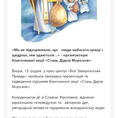
«Ми не підозрювали, що люди набагато кращі і
щедріші, ніж здаються…» - організатори
благочинної акції «Стань Дідом Морозом».
Вчора, 12 грудня, у прес-центрі «Вся Закарпатська
Правда» пройшла своєрідна презентація та
підведення підсумків благочинної акції «Стань Дідом
Морозом».
Координуючи дії зі Славою Фроловою, відомою
українською телеведучою та авторкою ідеї,
ужгородські активісти підтримали всеукраїнську акцію.