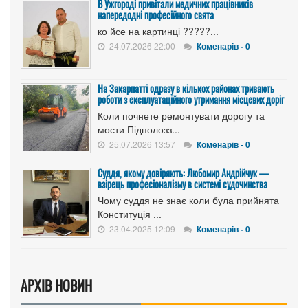
В Ужгороді привітали медичних працівників
напередодні професійного свята
ко йсе на картинці ?????...
24.07.2026 22:00
Коменарів - 0
На Закарпатті одразу в кількох районах тривають
роботи з експлуатаційного утримання місцевих доріг
Коли почнете ремонтувати дорогу та
мости Підполозз...
25.07.2026 13:57
Коменарів - 0
Суддя, якому довіряють: Любомир Андрійчук —
взірець професіоналізму в системі судочинства
Чому суддя не знає коли була прийнята
Конституція ...
23.04.2025 12:09
Коменарів - 0
АРХІВ НОВИН