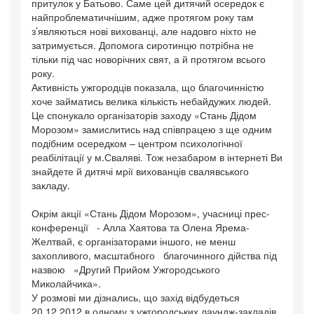
притулок у Батьово. Саме цей дитячий осередок є
найпроблематичнішим, адже протягом року там
з’являються нові вихованці, але надовго ніхто не
затримується. Допомога сиротинцю потрібна не
тільки під час новорічних свят, а й протягом всього
року.
Активність ужгородців показала, що благочинністю
хоче займатись велика кількість небайдужих людей.
Це спонукало організаторів заходу «Стань Дідом
Морозом» замислитись над співпрацею з ще одним
подібним осередком – центром психологічної
реабілітації у м.Сваляві. Тож незабаром в інтернеті Ви
знайдете й дитячі мрії вихованців свалявського
закладу.
Окрім акції «Стань Дідом Морозом», учасниці прес-
конференції - Алла Хаятова та Олена Ярема-
Желтвай, є організаторами іншого, не менш
захопливого, масштабного благочинного дійства під
назвою «Другий Прийом Ужгородського
Миколайчика».
У розмові ми дізнались, що захід відбудеться
20.12.2012 в одному з ужгородських лаундж-закладів.