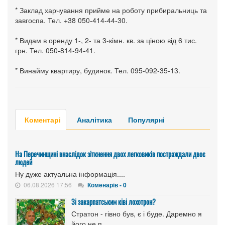
* Заклад харчування прийме на роботу прибиральниць та
завгоспа. Тел. +38 050-414-44-30.
* Видам в оренду 1-, 2- та 3-кімн. кв. за ціною від 6 тис.
грн. Тел. 050-814-94-41.
* Винайму квартиру, будинок. Тел. 095-092-35-13.
Коментарі
Аналітика
Популярні
На Перечинщині внаслідок зіткнення двох легковиків постраждали двоє
людей
Ну дуже актуальна інформація....
06.08.2026 17:56
Коменарів - 0
Зі закарпатським ківі лохотрон?
Стратон - гівно був, є і буде. Даремно я
його не п...