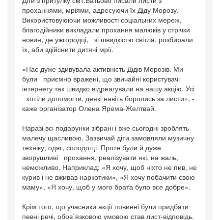
Діти з притулку смт.Батьово писали листи з
проханнями, мріями, адресуючи їх Діду Морозу.
Використовуюючи можливості соціальних мереж,
благодійники викладали прохання малюків у стрічки
новин, де ужгородці, зі швидкістю світла, розбирали
їх, аби здійснити дитячі мрії.
«Нас дуже здивувала активність Дідів Морозів. Ми
були приємно вражені, що звичайні користувачі
інтернету так швидко відреагували на нашу акцію. Усі
хотіли допомогти, деякі навіть боролись за листи», -
каже організатор Олена Ярема-Желтвай.
Наразі всі подарунки зібрані і вже сьогодні зроблять
малечу щасливою. Зазвичай діти замовляли музичну
техніку, одяг, солодощі. Проте були й дуже
зворушливі прохання, реалізувати які, на жаль,
неможливо. Наприклад: «Я хочу, щоб ніхто не пив, не
курив і не вживав наркотики», «Я хочу побачити свою
маму», «Я хочу, щоб у мого брата було все добре».
Крім того, що учасники акції повинні були придбати
певні речі, обов`язковою умовою став лист-відповідь.