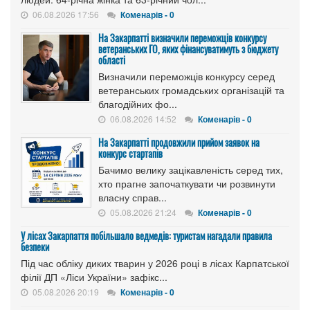
06.08.2026 17:56
Коменарів - 0
На Закарпатті визначили переможців конкурсу
ветеранських ГО, яких фінансуватимуть з бюджету
області
Визначили переможців конкурсу серед
ветеранських громадських організацій та
благодійних фо...
06.08.2026 14:52
Коменарів - 0
На Закарпатті продовжили прийом заявок на
конкурс стартапів
Бачимо велику зацікавленість серед тих,
хто прагне започаткувати чи розвинути
власну справ...
05.08.2026 21:24
Коменарів - 0
У лісах Закарпаття побільшало ведмедів: туристам нагадали правила
безпеки
Під час обліку диких тварин у 2026 році в лісах Карпатської
філії ДП «Ліси України» зафікс...
05.08.2026 20:19
Коменарів - 0