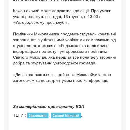
Кожен охочий може долучитись до акції. Про умови
участі розкажуть сьогодні, 13 грудня, о 13:00 в
«Ужгородському прес-клубі».
Помічники Миколайчика продемонстрували креативні
запрошення з унікальними чарівними лампочками від
студії елегантних свят «Родзинка» та поділились
інформацією про мету ужгородського помічника
Святого Миколая, яка перш за все полягає у творенні
добра та згуртуванні ужгородської громади.
«Дива трапляються!» - цей девіз Миколайчика став
заголовком та постскриптумом прес-конференції.
За матеріалами прес-центру ВЗП
ТЕГИ :
,
,
Закарпаття
Святий Миколай