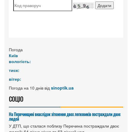
Погода
Київ
вологість:
тиск:
вітер:
Погода на 10 днів від
sinoptik.ua
СОЦІО
На Перечинщині внаслідок зіткнення двох легковиків постраждали двоє
людей
У ДТП, що сталася поблизу Перечина постраждали двоє
людей: 64-річна жінка та 63-річний чол...