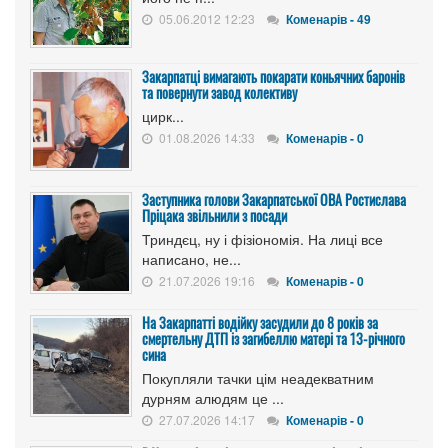
05.06.2012 12:23
Коменарів - 49
Закарпатці вимагають покарати коньячних баронів
та повернути завод колективу
цирк...
01.08.2026 14:33
Коменарів - 0
Заступника голови Закарпатської ОВА Ростислава
Пріцака звільнили з посади
Триндєц, ну і фізіономія. На лиці все
написано, не...
21.07.2026 19:16
Коменарів - 0
На Закарпатті водійку засудили до 8 років за
смертельну ДТП із загибеллю матері та 13-річного
сина
Покупляли тачки цім неадекватним
дурням алюдям це ...
27.07.2026 14:17
Коменарів - 0