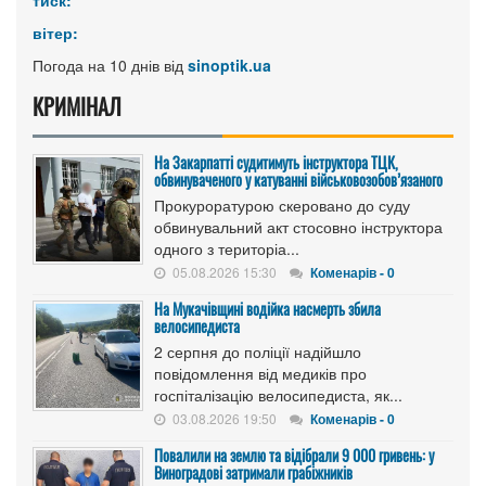
тиск:
вітер:
Погода на 10 днів від
sinoptik.ua
КРИМІНАЛ
На Закарпатті судитимуть інструктора ТЦК,
обвинуваченого у катуванні військовозобов’язаного
Прокуроратурою скеровано до суду
обвинувальний акт стосовно інструктора
одного з територіа...
05.08.2026 15:30
Коменарів - 0
На Мукачівщині водійка насмерть збила
велосипедиста
2 серпня до поліції надійшло
повідомлення від медиків про
госпіталізацію велосипедиста, як...
03.08.2026 19:50
Коменарів - 0
Повалили на землю та відібрали 9 000 гривень: у
Виноградові затримали грабіжників