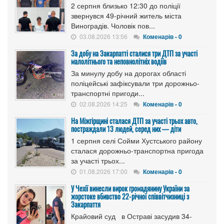
2 серпня близько 12:30 до поліції
звернувся 49-річний житель міста
Виноградів. Чоловік пов...
03.08.2026 13:56
Коменарів - 0
За добу на Закарпатті сталися три ДТП за участі
малолітнього та неповнолітніх водіїв
За минулу добу на дорогах області
поліцейські зафіксували три дорожньо-
транспортні пригоди...
02.08.2026 14:25
Коменарів - 0
На Міжгірщині сталася ДТП за участі трьох авто,
постраждали 13 людей, серед них — діти
1 серпня селі Сойми Хустського району
сталася дорожньо-транспортна пригода
за участі трьох...
01.08.2026 17:00
Коменарів - 0
У Чехії винесли вирок громадянину України за
жорстоке вбивство 22-річної співвітчизниці з
Закарпаття
Крайовий суд в Остраві засудив 34-