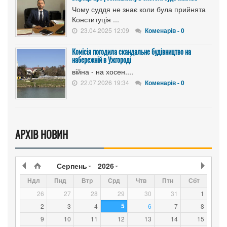
Чому суддя не знає коли була прийнята
Конституція ...
23.04.2025 12:09
Коменарів - 0
Комісія погодила скандальне будівництво на
набережній в Ужгороді
війна - на хосен....
22.07.2026 19:34
Коменарів - 0
АРХІВ НОВИН
Серпень
2026
Ндл
Пнд
Втр
Срд
Чтв
Птн
Сбт
26
27
28
29
30
31
1
5
2
3
4
6
7
8
9
10
11
12
13
14
15