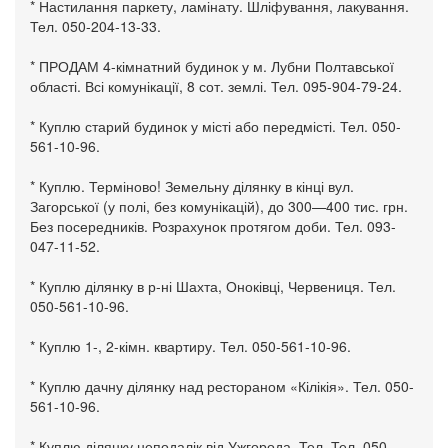
* Настилання паркету, ламінату. Шліфування, лакування.
Тел. 050-204-13-33.
* ПРОДАМ 4-кімнатний будинок у м. Лубни Полтавської
області. Всі комунікації, 8 сот. землі. Тел. 095-904-79-24.
* Куплю старий будинок у місті або передмісті. Тел. 050-
561-10-96.
* Куплю. Терміново! Земельну ділянку в кінці вул.
Загорської (у полі, без комунікацій), до 300—400 тис. грн.
Без посередників. Розрахунок протягом доби. Тел. 093-
047-11-52.
* Куплю ділянку в р-ні Шахта, Оноківці, Червениця. Тел.
050-561-10-96.
* Куплю 1-, 2-кімн. квартиру. Тел. 050-561-10-96.
* Куплю дачну ділянку над рестораном «Кілікія». Тел. 050-
561-10-96.
* Куплю ділянку неподалік від Ужгорода. Тел. Тел. 050-