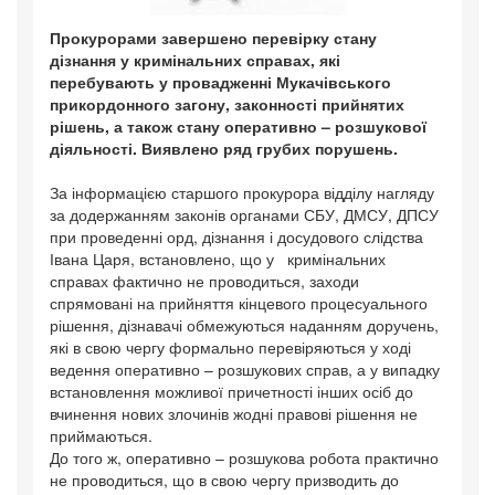
Прокурорами завершено перевірку стану
дізнання у кримінальних справах, які
перебувають у провадженні Мукачівського
прикордонного загону, законності прийнятих
рішень, а також стану оперативно – розшукової
діяльності. Виявлено ряд грубих порушень.
За інформацією старшого прокурора відділу нагляду
за додержанням законів органами СБУ, ДМСУ, ДПСУ
при проведенні орд, дізнання і досудового слідства
Івана Царя, встановлено, що у кримінальних
справах фактично не проводиться, заходи
спрямовані на прийняття кінцевого процесуального
рішення, дізнавачі обмежуються наданням доручень,
які в свою чергу формально перевіряються у ході
ведення оперативно – розшукових справ, а у випадку
встановлення можливої причетності інших осіб до
вчинення нових злочинів жодні правові рішення не
приймаються.
До того ж, оперативно – розшукова робота практично
не проводиться, що в свою чергу призводить до