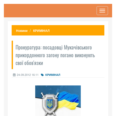
Toggle
navigati
Новини
КРИМІНАЛ
Прокуратура: посадовці Мукачівського
прикордонного загону погано виконують
свої обов'язки
24.09.2012 16:11
КРИМІНАЛ