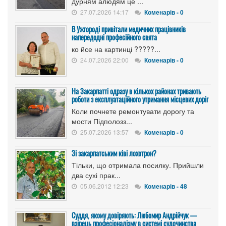
дурням алюдям це ...
27.07.2026 14:17
Коменарів - 0
В Ужгороді привітали медичних працівників
напередодні професійного свята
ко йсе на картинці ?????...
24.07.2026 22:00
Коменарів - 0
На Закарпатті одразу в кількох районах тривають
роботи з експлуатаційного утримання місцевих доріг
Коли почнете ремонтувати дорогу та
мости Підполозз...
25.07.2026 13:57
Коменарів - 0
Зі закарпатським ківі лохотрон?
Тільки, що отримала посилку. Прийшли
два сухі прак...
05.06.2012 12:23
Коменарів - 48
Суддя, якому довіряють: Любомир Андрійчук —
взірець професіоналізму в системі судочинства