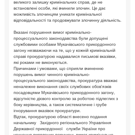
великого залишку кримінальних справ, де не
встановлені особи, які вчинили злочин. Це дає
можливість злочинцям уникати кримінальної
відповідальності та продовжувати злочинну діяльність.
Вказані порушення вимог кримінально-
процессуального законодавства були допущені
службовими особами Мукачівського прикордонного
загону незважаючи на те, що у кожній кримінальній
справі прокуратурою надавалися письмові вказівки,
які роками не виконуються.
Причинами і умовами, що сприяли вчиненню
порушень вимог чинного кримінально-
процесуального законодавства, прокуратура вважає
неналежне виконання своїх службових обов'язків
посадовцями Мукачівського прикордонного загону,
відсутністю дієвого контролю за роботою підлеглих з
боку керівництва, а також систематичне і грубе
ігнорування вказівок прокуратури.
Відтак, прокуратурою області внесено подання
начальнику Західного регіонального Управління
Державної прикордонної служби України про
усунення виявлених порушень вимог кримінально -