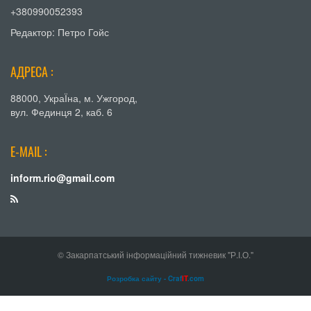
+380990052393
Редактор: Петро Гойс
АДРЕСА :
88000, УкраЇна, м. Ужгород,
вул. Фединця 2, каб. 6
E-MAIL :
inform.rio@gmail.com
© Закарпатський інформаційний тижневик "Р.І.О."
Розробка сайту - Craf
IT
.com