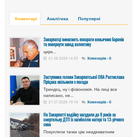
Коментарі
Аналітика
Популярні
Закарпатці вимагають покарати коньячних баронів
та повернути завод колективу
цирк...
01.08.2026 14:33
Коменарів - 0
Заступника голови Закарпатської ОВА Ростислава
Пріцака звільнили з посади
Триндєц, ну і фізіономія. На лиці все
написано, не...
21.07.2026 19:16
Коменарів - 0
На Закарпатті водійку засудили до 8 років за
смертельну ДТП із загибеллю матері та 13-річного
сина
Покупляли тачки цім неадекватним