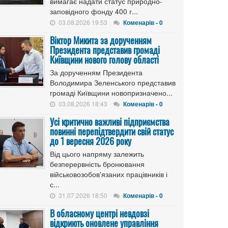
вимагає надати статус природно-
заповідного фонду 400 г...
03.08.2026 19:53
Коменарів - 0
Віктор Микита за дорученням
Президента представив громаді
Київщини нового голову області
За дорученням Президента
Володимира Зеленського представив
громаді Київщини новопризначено...
03.08.2026 18:43
Коменарів - 0
Усі критично важливі підприємства
повинні перепідтвердити свій статус
до 1 вересня 2026 року
Від цього напряму залежить
безперервність бронювання
військовозобов'язаних працівників і
с...
31.07.2026 18:50
Коменарів - 0
В обласному центрі невдовзі
відкриють оновлене управління