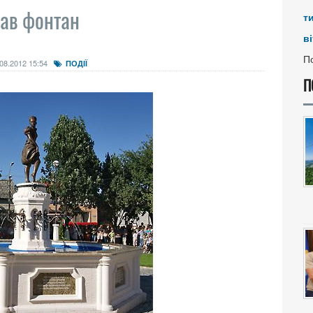
мав фонтан
т
ві
По
08.2012 15:54
ПОДІЇ
П