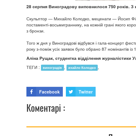
28 серпня Виноградову виповнилося 750 років. З
Скульптор — Михайло Колодко, меценати — Йосип Фіз
постаменті-восьмиграннику, на кожній грані якого коро
з бронзи.
Того ж дня у Виноградові відбувся і гала-концерт фес
року з-поміж усіх заявок було обрано 87 номінантів із 1
Аліна Рущак, студентка відділення журналістики 
ТЕГИ :
,
,
виноградів
ихайло Колодко
Facebook
Twitter
Коментарі :