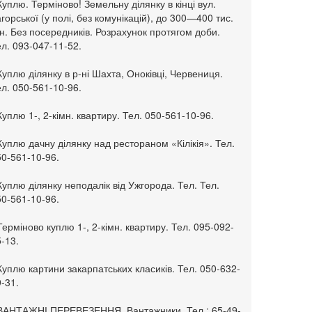
Куплю. Терміново! Земельну ділянку в кінці вул.
горської (у полі, без комунікацій), до 300—400 тис.
н. Без посередників. Розрахунок протягом доби.
л. 093-047-11-52.
Куплю ділянку в р-ні Шахта, Оноківці, Червениця.
л. 050-561-10-96.
Куплю 1-, 2-кімн. квартиру. Тел. 050-561-10-96.
Куплю дачну ділянку над рестораном «Кілікія». Тел.
50-561-10-96.
Куплю ділянку неподалік від Ужгорода. Тел. Тел.
50-561-10-96.
Терміново куплю 1-, 2-кімн. квартиру. Тел. 095-092-
-13.
Куплю картини закарпатських класиків. Тел. 050-632-
-31.
 ВАНТАЖНІ ПЕРЕВЕЗЕННЯ. Вантажники. Тел.: 65-49-