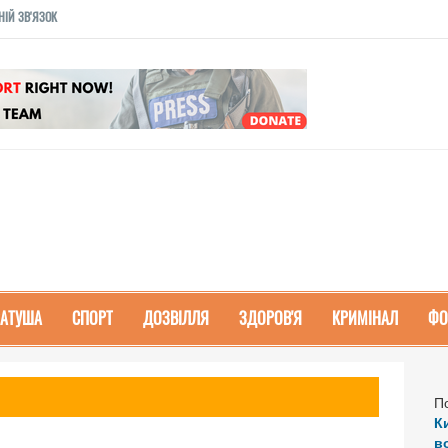
НІЙ ЗВ'ЯЗОК
РАТУША
СПОРТ
ДОЗВІЛЛЯ
ЗДОРОВ'Я
КРИМІНАЛ
ФО
П
К
в