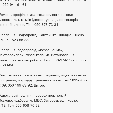
, 050-941-61-61.
Ремонт, профілактика, встановлення газових
лонок, плит, котлів (двоконтурних), конвекторів,
ектробойлерів. Тел. 050-673-73-31.
Опалення. Водопровід. Сантехніка. Швидко. Якісно.
л. 050-523-58-88.
 Опалення, водопровід, «безбашенки»,
ектробойлери, газові колонки. Встановлення,
монт, сантехнічні роботи. Тел.: 050-974-99-73, 099-
0-09-84.
Виготовлення пам’ятників, сходинок, підвіконників та
. із граніту, мармуру, гранітної крихти. Тел.: 095-707-
-09, 050-199-63-92, Віктор.
Адвокатські послуги, перерахунок пенсій
ійськовослужбовцям, МВС. Ужгород, вул. Корзо,
/12. Тел. 050-658-70-82.