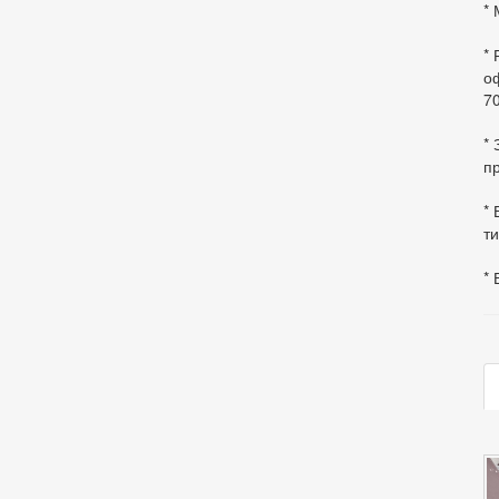
* 
*
оф
70
*
пр
* 
ти
* 