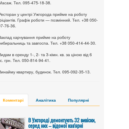
Масаж. Тел. 095-475-18-38.
 Ресторан у центрі Ужгорода прийме на роботу
іціантів. Графік роботи — позмінний. Тел. +38 050-
7-76-36.
 Заклад харчування прийме на роботу
ибиральниць та завгоспа. Тел. +38 050-414-44-30.
Видам в оренду 1-, 2- та 3-кімн. кв. за ціною від 6
с. грн. Тел. 050-814-94-41.
Винайму квартиру, будинок. Тел. 095-092-35-13.
Коментарі
Аналітика
Популярні
В Ужгороді демонтують 32 вивіски,
серед них – відомої кав'ярні