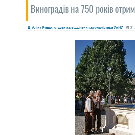
Виноградів на 750 років отри
31.
Аліна Рущак, студентка відділення журналістики УжНУ