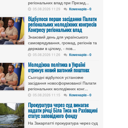
регіональних влад при Презид...
05.08.2026 11:29
Коменарів - 0
Відбулося перше засідання Палати
регіональних молодіжних конгресів
Конгресу регіональних влад
Знаковий день для українського
самоврядування, громад, регіонів та
держави в цілому, - пов...
05.08.2026 11:26
Коменарів - 0
Молодіжна політика в Україні
отримує новий вагомий поштовх
Сьогодні відбулося установче
засідання новосформованої Палати
регіональних молодіжних конг...
05.08.2026 11:15
Коменарів - 0
Прокуратура через суд вимагає
надати річці Біла Тиса на Рахівщині
статус заповідного фонду
На Закарпатті прокуратура через суд