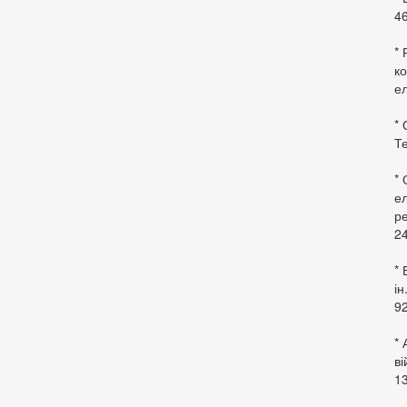
46
* 
ко
ел
* 
Те
*
ел
ре
24
* 
ін
92
* 
в
13