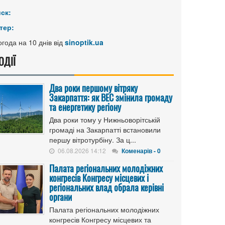
иск:
тер:
года на 10 днів від
sinoptik.ua
ОДІЇ
Два роки першому вітряку
Закарпаття: як ВЕС змінила громаду
та енергетику регіону
Два роки тому у Нижньоворітській
громаді на Закарпатті встановили
першу вітротурбіну. За ц...
06.08.2026 14:12
Коменарів - 0
Палата регіональних молодіжних
конгресів Конгресу місцевих і
регіональних влад обрала керівні
органи
Палата регіональних молодіжних
конгресів Конгресу місцевих та