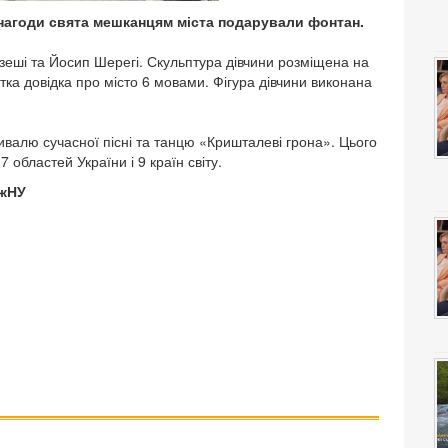
 нагоди свята мешканцям міста подарували фонтан.
еші та Йосип Шерегі. Скульптура дівчини розміщена на
тка довідка про місто 6 мовами. Фігура дівчини виконана
тивалю сучасної пісні та танцю «Кришталеві грона». Цього
7 областей України і 9 країн світу.
УжНУ