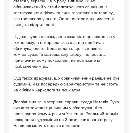
стався у вересні 2025 року. Близько 12:45
обвинувачений у стані алкогольного сп’яніння із
застосуванням фізичної сили зґвалтував потерпілу,
яка гостювала у нього. Остання отримала численні
синці та відкриті рані.
Під час судового засідання закарпатець розкаявся у
вчиненому, а потерпіла сказала, що пробачає
обвинуваченого. Вона додала, що ґвалтівник
компенсував їй матеріальну шкоду і попросила
призначити йому покарання, не пов’язане із
позбавленням волі.
Суд також врахував, що обвинувачений раніше не був
судимий, має посередню характеристику та не стоїть
на обліку у нарколога та психіатра.
Дослідивши всі матеріали справи, суддя Наталія Суха
визнала закарпатця винним у зґвалтуванні та
призначила йому 4 роки ув’язнення. Реальний термін
покарання суд замінив на 3 роки іспитового строку.
На вирок можуть подати апеляцію.