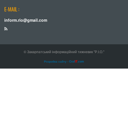
E-MAIL :
inform.rio@gmail.com
© Закарпатський інформаційний тижневик "Р.І.О."
Розробка сайту - Craf
IT
.com