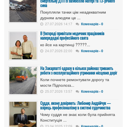
смертельну ДТП із загибеллю матері та 13-річного
сина
Покупляли тачки цім неадекватним
дурням алюдям це ...
27.07.2026 14:17
Коменарів - 0
В Ужгороді привітали медичних працівників
напередодні професійного свята
ко йсе на картинці ?????...
24.07.2026 22:00
Коменарів - 0
На Закарпатті одразу в кількох районах тривають
роботи з експлуатаційного утримання місцевих доріг
Коли почнете ремонтувати дорогу та
мости Підполозз...
25.07.2026 13:57
Коменарів - 0
Суддя, якому довіряють: Любомир Андрійчук —
взірець професіоналізму в системі судочинства
Чому суддя не знає коли була прийнята
Конституція ...
23.04.2025 12:09
Коменарів - 0