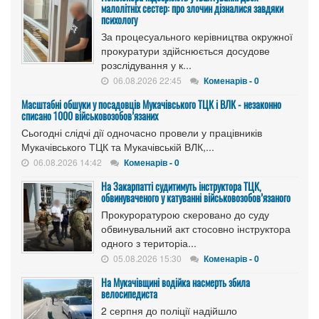
малолітніх сестер: про злочин дізналися завдяки
психологу
За процесуального керівництва окружної
прокуратури здійснюється досудове
розслідування у к...
06.08.2026 22:45
Коменарів - 0
Масштабні обшуки у посадовців Мукачівського ТЦК і ВЛК - незаконно
списано 1000 військовозобов’язаних
Сьогодні слідчі дії одночасно провели у працівників
Мукачівського ТЦК та Мукачівській ВЛК,...
06.08.2026 14:42
Коменарів - 0
На Закарпатті судитимуть інструктора ТЦК,
обвинуваченого у катуванні військовозобов’язаного
Прокуроратурою скеровано до суду
обвинувальний акт стосовно інструктора
одного з територіа...
05.08.2026 15:30
Коменарів - 0
На Мукачівщині водійка насмерть збила
велосипедиста
2 серпня до поліції надійшло