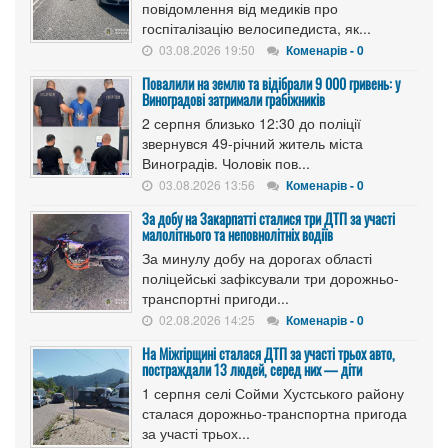
повідомлення від медиків про
госпіталізацію велосипедиста, як...
03.08.2026 19:50
Коменарів - 0
Повалили на землю та відібрали 9 000 гривень: у
Виноградові затримали грабіжників
2 серпня близько 12:30 до поліції
звернувся 49-річний житель міста
Виноградів. Чоловік пов...
03.08.2026 13:56
Коменарів - 0
За добу на Закарпатті сталися три ДТП за участі
малолітнього та неповнолітніх водіїв
За минулу добу на дорогах області
поліцейські зафіксували три дорожньо-
транспортні пригоди...
02.08.2026 14:25
Коменарів - 0
На Міжгірщині сталася ДТП за участі трьох авто,
постраждали 13 людей, серед них — діти
1 серпня селі Сойми Хустського району
сталася дорожньо-транспортна пригода
за участі трьох...