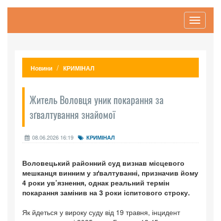
Toggle
navigati
Новини
КРИМІНАЛ
Житель Воловця уник покарання за
зґвалтування знайомої
08.06.2026 16:19
КРИМІНАЛ
Воловецький районний суд визнав місцевого
мешканця винним у зґвалтуванні, призначив йому
4 роки ув’язнення, однак реальний термін
покарання замінив на 3 роки іспитового строку.
Як йдеться у вироку суду від 19 травня, інцидент