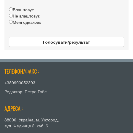
Влаштовує
Не влаштовує
Мені однаково
Голосувати/результат
ТЕЛЕФОН/ФАКС :
+380990052393
Редактор: Петро Гойс
АДРЕСА :
88000, УкраЇна, м. Ужгород,
вул. Фединця 2, каб. 6