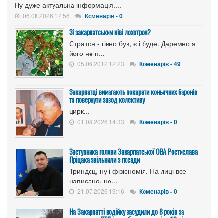
Ну дуже актуальна інформація....
06.08.2026 17:56
Коменарів - 0
Зі закарпатським ківі лохотрон?
Стратон - гівно був, є і буде. Даремно я
його не п...
05.06.2012 12:23
Коменарів - 49
Закарпатці вимагають покарати коньячних баронів
та повернути завод колективу
цирк...
01.08.2026 14:33
Коменарів - 0
Заступника голови Закарпатської ОВА Ростислава
Пріцака звільнили з посади
Триндєц, ну і фізіономія. На лиці все
написано, не...
21.07.2026 19:16
Коменарів - 0
На Закарпатті водійку засудили до 8 років за