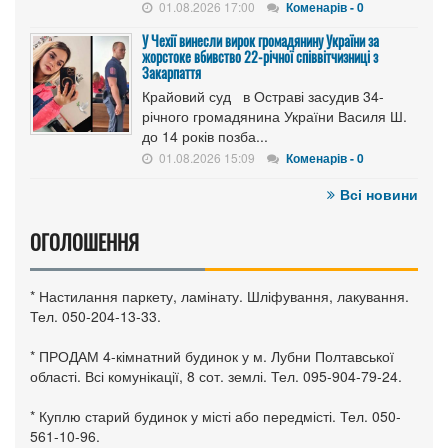
01.08.2026 17:00
Коменарів - 0
У Чехії винесли вирок громадянину України за
жорстоке вбивство 22-річної співвітчизниці з
Закарпаття
Крайовий суд в Остраві засудив 34-
річного громадянина України Василя Ш.
до 14 років позба...
01.08.2026 15:09
Коменарів - 0
Всі новини
ОГОЛОШЕННЯ
* Настилання паркету, ламінату. Шліфування, лакування.
Тел. 050-204-13-33.
* ПРОДАМ 4-кімнатний будинок у м. Лубни Полтавської
області. Всі комунікації, 8 сот. землі. Тел. 095-904-79-24.
* Куплю старий будинок у місті або передмісті. Тел. 050-
561-10-96.