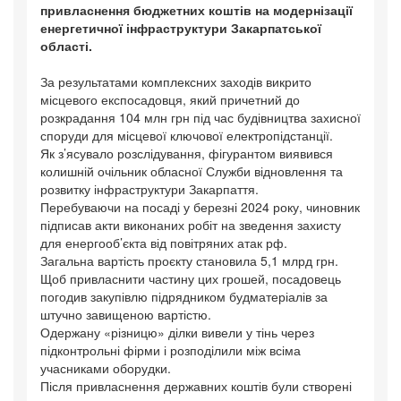
привласнення бюджетних коштів на модернізації
енергетичної інфраструктури Закарпатської
області.
За результатами комплексних заходів викрито
місцевого експосадовця, який причетний до
розкрадання 104 млн грн під час будівництва захисної
споруди для місцевої ключової електропідстанції.
Як з’ясувало розслідування, фігурантом виявився
колишній очільник обласної Служби відновлення та
розвитку інфраструктури Закарпаття.
Перебуваючи на посаді у березні 2024 року, чиновник
підписав акти виконаних робіт на зведення захисту
для енергооб’єкта від повітряних атак рф.
Загальна вартість проєкту становила 5,1 млрд грн.
Щоб привласнити частину цих грошей, посадовець
погодив закупівлю підрядником будматеріалів за
штучно завищеною вартістю.
Одержану «різницю» ділки вивели у тінь через
підконтрольні фірми і розподілили між всіма
учасниками оборудки.
Після привласнення державних коштів були створені