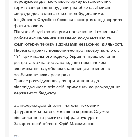
передумови для можливого зриву встановлених
термів завершення будівництва об’єкта. Захисні
споруди досі залишаються недобудованими.
Ініційована Службою безпеки експертиза підтвердила
факти злочину.
Під час обшуків за місцями проживання і колишньої
роботи ексчиновника виявлено документацію та
комп’ютерну техніку з доказами незаконної діяльності.
Наразі фігуранту повідомлено про підозру за ч. 5 ст.
191 Кримінального кодексу України (привласнення,
розтрата майна або заволодіння ним шляхом
зловживання службовим становищем, вчинені в
особливо великих розмірах).
Триває розслідування для притягнення до
відповідальності всіх осіб, причетних до розкрадання
державного бюджету.
За інформацією Віталія Глаголи, головним
фігурантом справи є колишній керівник Служби
відновлення та розвитку інфраструктури в
Закарпатській області Юрій Максименко.