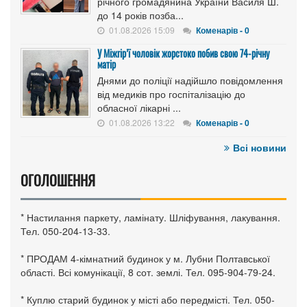
річного громадянина України Василя Ш.
до 14 років позба...
01.08.2026 15:09
Коменарів - 0
У Міжгір’ї чоловік жорстоко побив свою 74-річну
матір
Днями до поліції надійшло повідомлення
від медиків про госпіталізацію до
обласної лікарні ...
01.08.2026 13:22
Коменарів - 0
Всі новини
ОГОЛОШЕННЯ
* Настилання паркету, ламінату. Шліфування, лакування.
Тел. 050-204-13-33.
* ПРОДАМ 4-кімнатний будинок у м. Лубни Полтавської
області. Всі комунікації, 8 сот. землі. Тел. 095-904-79-24.
* Куплю старий будинок у місті або передмісті. Тел. 050-