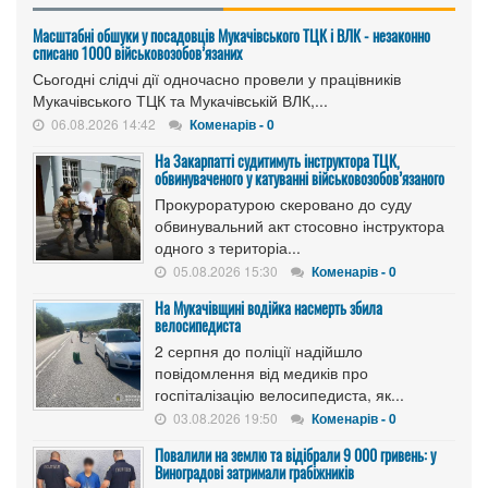
Масштабні обшуки у посадовців Мукачівського ТЦК і ВЛК - незаконно
списано 1000 військовозобов’язаних
Сьогодні слідчі дії одночасно провели у працівників
Мукачівського ТЦК та Мукачівській ВЛК,...
06.08.2026 14:42
Коменарів - 0
На Закарпатті судитимуть інструктора ТЦК,
обвинуваченого у катуванні військовозобов’язаного
Прокуроратурою скеровано до суду
обвинувальний акт стосовно інструктора
одного з територіа...
05.08.2026 15:30
Коменарів - 0
На Мукачівщині водійка насмерть збила
велосипедиста
2 серпня до поліції надійшло
повідомлення від медиків про
госпіталізацію велосипедиста, як...
03.08.2026 19:50
Коменарів - 0
Повалили на землю та відібрали 9 000 гривень: у
Виноградові затримали грабіжників