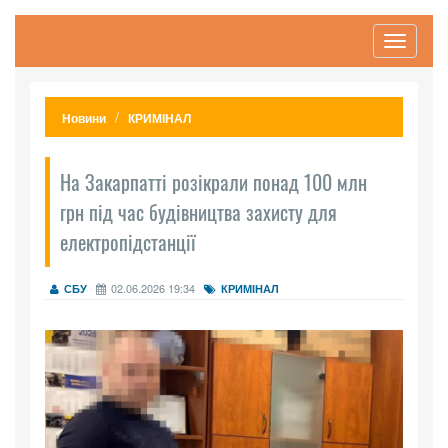
Toggle
navigati
Новини
КРИМІНАЛ
На Закарпатті розікрали понад 100 млн
грн під час будівництва захисту для
електропідстанції
02.06.2026 19:34
СБУ
КРИМІНАЛ