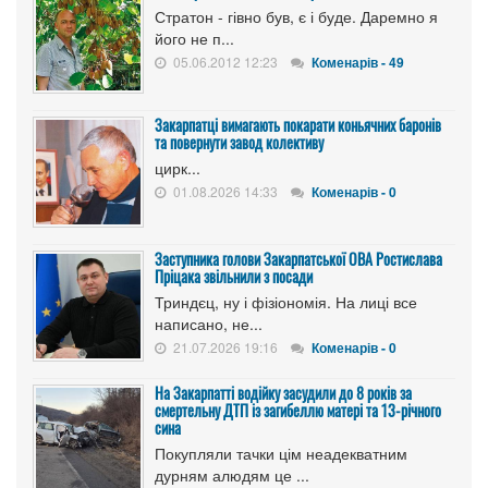
Стратон - гівно був, є і буде. Даремно я
його не п...
05.06.2012 12:23
Коменарів - 49
Закарпатці вимагають покарати коньячних баронів
та повернути завод колективу
цирк...
01.08.2026 14:33
Коменарів - 0
Заступника голови Закарпатської ОВА Ростислава
Пріцака звільнили з посади
Триндєц, ну і фізіономія. На лиці все
написано, не...
21.07.2026 19:16
Коменарів - 0
На Закарпатті водійку засудили до 8 років за
смертельну ДТП із загибеллю матері та 13-річного
сина
Покупляли тачки цім неадекватним
дурням алюдям це ...