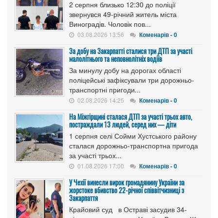
2 серпня близько 12:30 до поліції
звернувся 49-річний житель міста
Виноградів. Чоловік пов...
03.08.2026 13:56
Коменарів - 0
За добу на Закарпатті сталися три ДТП за участі
малолітнього та неповнолітніх водіїв
За минулу добу на дорогах області
поліцейські зафіксували три дорожньо-
транспортні пригоди...
02.08.2026 14:25
Коменарів - 0
На Міжгірщині сталася ДТП за участі трьох авто,
постраждали 13 людей, серед них — діти
1 серпня селі Сойми Хустського району
сталася дорожньо-транспортна пригода
за участі трьох...
01.08.2026 17:00
Коменарів - 0
У Чехії винесли вирок громадянину України за
жорстоке вбивство 22-річної співвітчизниці з
Закарпаття
Крайовий суд в Остраві засудив 34-