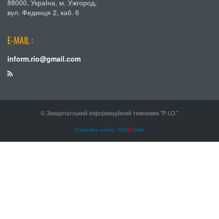
88000, УкраЇна, м. Ужгород,
вул. Фединця 2, каб. 6
E-MAIL :
inform.rio@gmail.com
© Закарпатський інформаційний тижневик "Р.І.О."
Розробка сайту - Craf
IT
.com