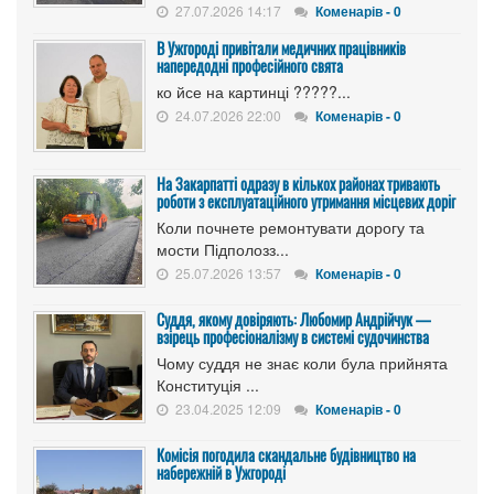
27.07.2026 14:17
Коменарів - 0
В Ужгороді привітали медичних працівників
напередодні професійного свята
ко йсе на картинці ?????...
24.07.2026 22:00
Коменарів - 0
На Закарпатті одразу в кількох районах тривають
роботи з експлуатаційного утримання місцевих доріг
Коли почнете ремонтувати дорогу та
мости Підполозз...
25.07.2026 13:57
Коменарів - 0
Суддя, якому довіряють: Любомир Андрійчук —
взірець професіоналізму в системі судочинства
Чому суддя не знає коли була прийнята
Конституція ...
23.04.2025 12:09
Коменарів - 0
Комісія погодила скандальне будівництво на
набережній в Ужгороді