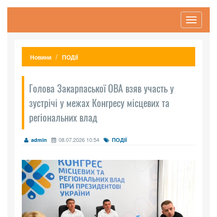
Toggle
navigati
Новини
ПОДІЇ
Голова Закарпаської ОВА взяв участь у
зустрічі у межах Конгресу місцевих та
регіональних влад
08.07.2026 10:54
admin
ПОДІЇ