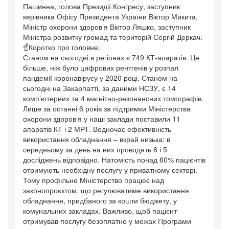
Пашинна, голова Президії Конгресу, заступник
керівника Офісу Президента України Віктор Микита,
Міністр охорони здоровʼя Віктор Ляшко, заступник
Міністра розвитку громад та територій Сергій Деркач.
☝️Коротко про головне.
Станом на сьогодні в регіонах є 749 КТ-апаратів. Це
більше, ніж було цифрових рентгенів у розпал
пандемії коронавірусу у 2020 році. Станом на
сьогодні на Закарпатті, за даними НСЗУ, є 14
комп’ютерних та 4 магнітно-резонансних томографів.
Лише за останні 6 років за підтримки Міністерства
охорони здоровʼя у наші заклади поставили 11
апаратів КТ і 2 МРТ. Водночас ефективність
використання обладнання – вкрай низька: в
середньому за день на них проводять 6 і 5
досліджень відповідно. Натомість понад 60% пацієнтів
отримують необхідну послугу у приватному секторі.
Тому профільне Міністерство працює над
законопроєктом, що регулюватиме використання
обладнання, придбаного за кошти бюджету, у
комунальних закладах. Важливо, щоб пацієнт
отримував послугу безоплатно у межах Програми