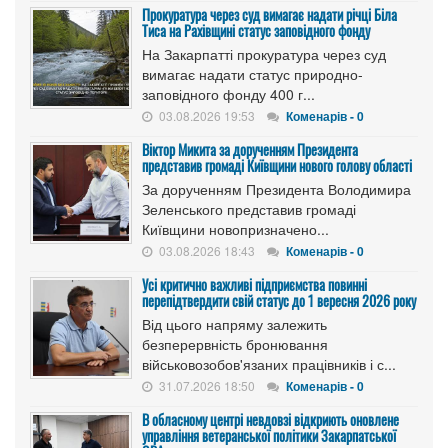
Прокуратура через суд вимагає надати річці Біла
Тиса на Рахівщині статус заповідного фонду
На Закарпатті прокуратура через суд
вимагає надати статус природно-
заповідного фонду 400 г...
03.08.2026 19:53
Коменарів - 0
Віктор Микита за дорученням Президента
представив громаді Київщини нового голову області
За дорученням Президента Володимира
Зеленського представив громаді
Київщини новопризначено...
03.08.2026 18:43
Коменарів - 0
Усі критично важливі підприємства повинні
перепідтвердити свій статус до 1 вересня 2026 року
Від цього напряму залежить
безперервність бронювання
військовозобов'язаних працівників і с...
31.07.2026 18:50
Коменарів - 0
В обласному центрі невдовзі відкриють оновлене
управління ветеранської політики Закарпатської