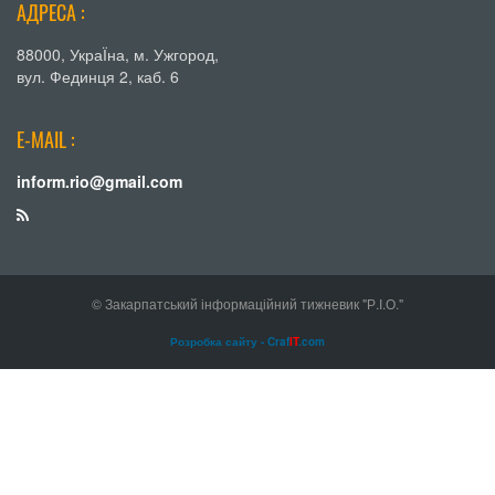
АДРЕСА :
88000, УкраЇна, м. Ужгород,
вул. Фединця 2, каб. 6
E-MAIL :
inform.rio@gmail.com
© Закарпатський інформаційний тижневик "Р.І.О."
Розробка сайту - Craf
IT
.com