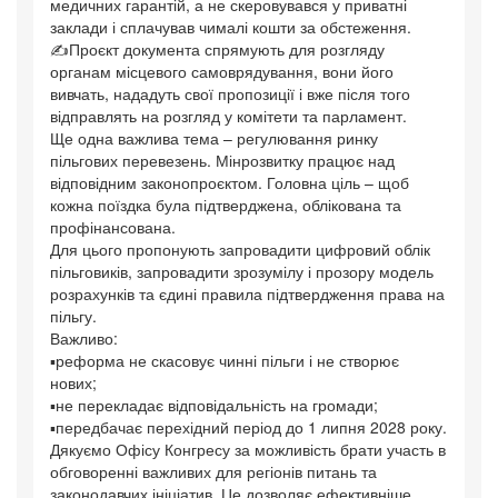
медичних гарантій, а не скеровувався у приватні
заклади і сплачував чималі кошти за обстеження.
✍️Проєкт документа спрямують для розгляду
органам місцевого самоврядування, вони його
вивчать, нададуть свої пропозиції і вже після того
відправлять на розгляд у комітети та парламент.
Ще одна важлива тема – регулювання ринку
пільгових перевезень. Мінрозвитку працює над
відповідним законопроєктом. Головна ціль – щоб
кожна поїздка була підтверджена, облікована та
профінансована.
Для цього пропонують запровадити цифровий облік
пільговиків, запровадити зрозумілу і прозору модель
розрахунків та єдині правила підтвердження права на
пільгу.
Важливо:
▪️реформа не скасовує чинні пільги і не створює
нових;
▪️не перекладає відповідальність на громади;
▪️передбачає перехідний період до 1 липня 2028 року.
Дякуємо Офісу Конгресу за можливість брати участь в
обговоренні важливих для регіонів питань та
законодавчих ініціатив. Це дозволяє ефективніше