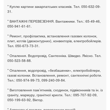
* Куплю картини закарпатських класиків. Тел. 050-632-09-
31.
* ВАНТАЖНІ ПЕРЕВЕЗЕННЯ. Вантажники. Тел.: 65-49-46,
050-941-61-61.
* Ремонт, профілактика, встановлення газових колонок,
плит, котлів (двоконтурних), конвекторів, електробойлерів.
Тел. 050-673-73-31.
* Опалення. Водопровід. Сантехніка. Швидко. Якісно. Тел.
050-523-58-88.
* Опалення, водопровід, «безбашенки», електробойлери,
газові колонки. Встановлення, ремонт, сантехнічні роботи.
Тел.: 050-974-99-73, 099-240-09-84.
* Виготовлення пам’ятників, сходинок, підвіконників та ін. із
граніту, мармуру, гранітної крихти. Тел.: 095-707-92-09,
050-199-63-92, Віктор.
* Адвокатські послуги, перерахунок пенсій