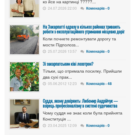
ко йсе на картинці ?????...
24.07.2026 22:00
Коменарів - 0
На Закарпатті одразу в кількох районах тривають
роботи з експлуатаційного утримання місцевих доріг
Коли почнете ремонтувати дорогу та
мости Підполозз...
25.07.2026 13:57
Коменарів - 0
Зі закарпатським ківі лохотрон?
Тільки, що отримала посилку. Прийшли
два сухі прак...
05.06.2012 12:23
Коменарів - 48
Суддя, якому довіряють: Любомир Андрійчук —
взірець професіоналізму в системі судочинства
Чому суддя не знає коли була прийнята
Конституція ...
23.04.2025 12:09
Коменарів - 0