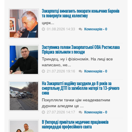
Закарпатці вимагають покарати коньячних баронів
та повернути завод колективу
цирк...
01.08.2026 14:33
Коменарів - 0
Заступника голови Закарпатської ОВА Ростислава
Пріцака звільнили з посади
Триндєц, ну і фізіономія. На лиці все
написано, не...
21.07.2026 19:16
Коменарів - 0
На Закарпатті водійку засудили до 8 років за
смертельну ДТП із загибеллю матері та 13-річного
сина
Покупляли тачки цім неадекватним
дурням алюдям це ...
27.07.2026 14:17
Коменарів - 0
В Ужгороді привітали медичних працівників
напередодні професійного свята