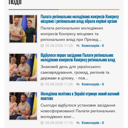
ПОДІЇ
Палата регіональних молодіжних конгресів Конгресу
місцевих і регіональних влад обрала керівні органи
Палата регіональних молодіжних
конгресів Конгресу місцевих та
регіональних влад при Презид...
05.08.2026 11:29
Коменарів - 0
Відбулося перше засідання Палати регіональних
молодіжних конгресів Конгресу регіональних влад
Знаковий день для українського
самоврядування, громад, регіонів та
держави в цілому, - пов...
05.08.2026 11:26
Коменарів - 0
Молодіжна політика в Україні отримує новий вагомий
поштовх
Сьогодні відбулося установче засідання
новосформованої Палати регіональних
молодіжних конг...
05.08.2026 11:15
Коменарів - 0