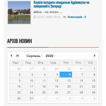
Комісія погодила скандальне будівництво на
набережній в Ужгороді
війна - на хосен....
22.07.2026 19:34
Коменарів - 0
АРХІВ НОВИН
Серпень
2026
Ндл
Пнд
Втр
Срд
Чтв
Птн
Сбт
26
27
28
29
30
31
1
6
2
3
4
5
7
8
9
10
11
12
13
14
15
16
17
18
19
20
21
22
23
24
25
26
27
28
29
30
31
1
2
3
4
5