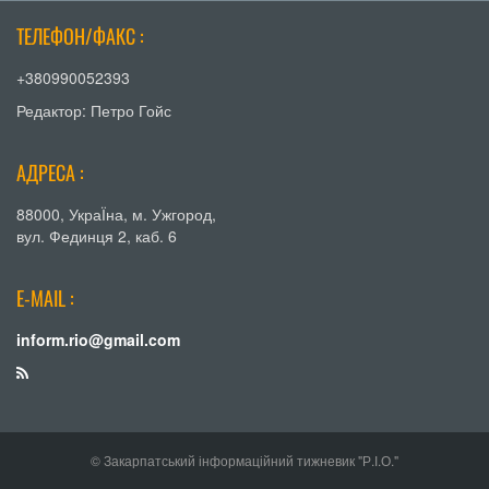
ТЕЛЕФОН/ФАКС :
+380990052393
Редактор: Петро Гойс
АДРЕСА :
88000, УкраЇна, м. Ужгород,
вул. Фединця 2, каб. 6
E-MAIL :
inform.rio@gmail.com
© Закарпатський інформаційний тижневик "Р.І.О."