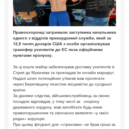
Правоохоронці затримали заступника начальника
одного з відділів прикордонної служби, який за
12,5 тисяч доларів США з особи організовував
трансфер ухилянтів до ЄС поза офіційними
пунктами пропуску.
За ці кошти майор забезпечував доставку ухилянтів зі
Стрия до Мукачева та прокладав їм онлайн маршрут.
Надалі шлях потенційних утікачів мав пролягати
через Берегівщину лісистою місцевістю до сусідньої
країни.
За даними слідства, військовослужбовець за своєю
посадою відповідав, у тому числі за охорону
державного кордону, мав запобігати будь-яким
правопорушенням та своєчасно виявляти «у своїх
рядах» корупцію.
При цьому фігурант для «страховки» не брав гроші за