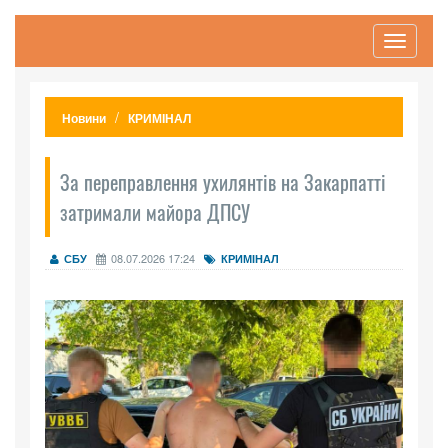
Toggle
navigati
Новини
КРИМІНАЛ
За переправлення ухилянтів на Закарпатті
затримали майора ДПСУ
08.07.2026 17:24
СБУ
КРИМІНАЛ