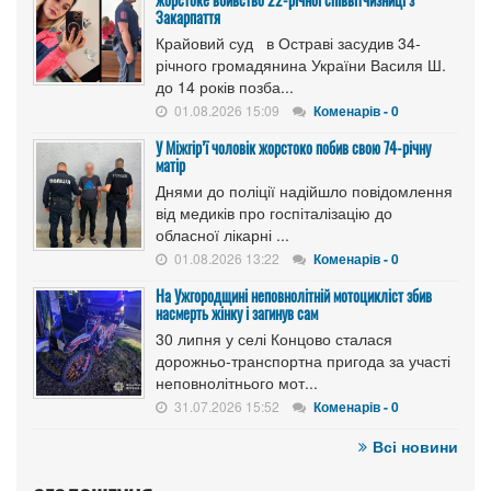
Закарпаття
Крайовий суд в Остраві засудив 34-
річного громадянина України Василя Ш.
до 14 років позба...
01.08.2026 15:09
Коменарів - 0
У Міжгір’ї чоловік жорстоко побив свою 74-річну
матір
Днями до поліції надійшло повідомлення
від медиків про госпіталізацію до
обласної лікарні ...
01.08.2026 13:22
Коменарів - 0
На Ужгородщині неповнолітній мотоцикліст збив
насмерть жінку і загинув сам
30 липня у селі Концово сталася
дорожньо-транспортна пригода за участі
неповнолітнього мот...
31.07.2026 15:52
Коменарів - 0
Всі новини