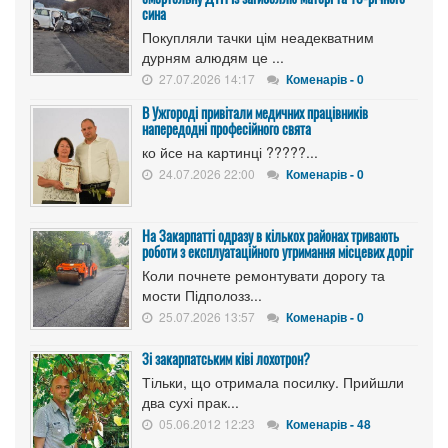
сина
Покупляли тачки цім неадекватним
дурням алюдям це ...
27.07.2026 14:17
Коменарів - 0
В Ужгороді привітали медичних працівників
напередодні професійного свята
ко йсе на картинці ?????...
24.07.2026 22:00
Коменарів - 0
На Закарпатті одразу в кількох районах тривають
роботи з експлуатаційного утримання місцевих доріг
Коли почнете ремонтувати дорогу та
мости Підполозз...
25.07.2026 13:57
Коменарів - 0
Зі закарпатським ківі лохотрон?
Тільки, що отримала посилку. Прийшли
два сухі прак...
05.06.2012 12:23
Коменарів - 48