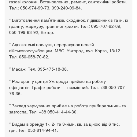
газові колонки. Встановлення, ремонт, сантехнічні роботи.
Тел.: 050-974-99-73, 099-240-09-84.
* Виготовлення пам’ятників, сходинок, підвіконників та ін. із
граніту, мармуру, гранітної крихти. Тел.: 095-707-92-09,
050-199-63-92, Віктор.
* Адвокатські послуги, перерахунок пенсій
військовослужбовцям, МВС. Ужгород, вул. Корзо, 13/12.
Тел. 050-658-70-82.
* Масаж. Тел. 095-475-18-38.
* Ресторан у центрі Ужгорода прийме на роботу
офіціантів. Графік роботи — позмінний. Тел. +38 050-707-
76-36.
* Заклад харчування прийме на роботу прибиральниць та
завгоспа. Тел. +38 050-414-44-30.
* Видам в оренду 1-, 2- та 3-кімн. кв. за ціною від 6 тис.
грн. Тел. 050-814-94-41.