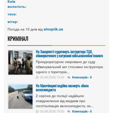
Київ
вологість:
тиск:
вітер:
Погода на 10 днів від
sinoptik.ua
КРИМІНАЛ
На Закарпатті судитимуть інструктора ТЦК,
обвинуваченого у катуванні військовозобов’язаного
Прокуроратурою скеровано до суду
обвинувальний акт стосовно інструктора
одного з територіа...
05.08.2026 15:30
Коменарів - 0
На Мукачівщині водійка насмерть збила
велосипедиста
2 серпня до поліції надійшло
повідомлення від медиків про
госпіталізацію велосипедиста, як...
03.08.2026 19:50
Коменарів - 0