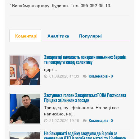
* Винайму квартиру, будинок. Тел. 095-092-35-13.
Коментарі
Аналітика
Популярні
Закарпатці вимагають покарати коньячних баронів
та повернути завод колективу
цирк...
01.08.2026 14:33
Коменарів - 0
Заступника голови Закарпатської ОВА Ростислава
Пріцака звільнили з посади
Триндєц, ну і фізіономія. На лиці все
написано, не...
21.07.2026 19:16
Коменарів - 0
На Закарпатті водійку засудили до 8 років за
смертельну ДТП із загибеллю матері та 13-річного