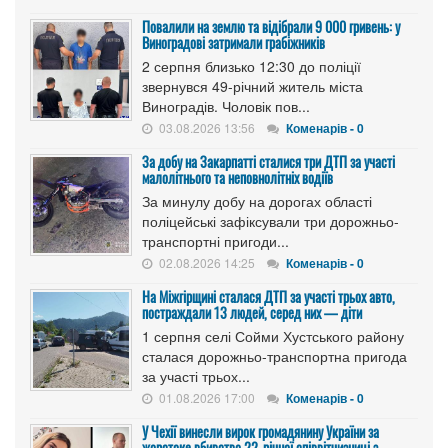
Повалили на землю та відібрали 9 000 гривень: у
Виноградові затримали грабіжників
2 серпня близько 12:30 до поліції
звернувся 49-річний житель міста
Виноградів. Чоловік пов...
03.08.2026 13:56
Коменарів - 0
За добу на Закарпатті сталися три ДТП за участі
малолітнього та неповнолітніх водіїв
За минулу добу на дорогах області
поліцейські зафіксували три дорожньо-
транспортні пригоди...
02.08.2026 14:25
Коменарів - 0
На Міжгірщині сталася ДТП за участі трьох авто,
постраждали 13 людей, серед них — діти
1 серпня селі Сойми Хустського району
сталася дорожньо-транспортна пригода
за участі трьох...
01.08.2026 17:00
Коменарів - 0
У Чехії винесли вирок громадянину України за
жорстоке вбивство 22-річної співвітчизниці з