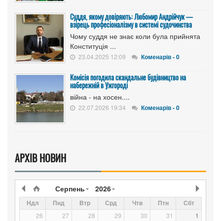
Суддя, якому довіряють: Любомир Андрійчук —
взірець професіоналізму в системі судочинства
Чому суддя не знає коли була прийнята
Конституція ...
23.04.2025 12:09
Коменарів - 0
Комісія погодила скандальне будівництво на
набережній в Ужгороді
війна - на хосен....
22.07.2026 19:34
Коменарів - 0
АРХІВ НОВИН
Серпень
2026
Ндл
Пнд
Втр
Срд
Чтв
Птн
Сбт
26
27
28
29
30
31
1