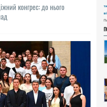
іжний конгрес: до нього
т
ві
мад
По
П