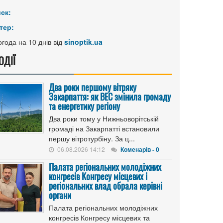
иск:
тер:
года на 10 днів від
sinoptik.ua
ОДІЇ
Два роки першому вітряку
Закарпаття: як ВЕС змінила громаду
та енергетику регіону
Два роки тому у Нижньоворітській
громаді на Закарпатті встановили
першу вітротурбіну. За ц...
06.08.2026 14:12
Коменарів - 0
Палата регіональних молодіжних
конгресів Конгресу місцевих і
регіональних влад обрала керівні
органи
Палата регіональних молодіжних
конгресів Конгресу місцевих та