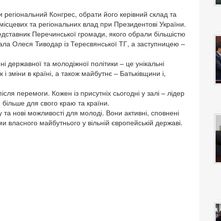
регіональний Конгрес, обрати його керівний склад та
 місцевих та регіональних влад при Президентові України.
дставник Перечинської громади, якого обрали більшістю
тала Олеся Тиводар із Тересвянської ТГ, а заступницею –
 державної та молодіжної політики – це унікальні
 і зміни в країні, а також майбутнє – Батьківщини і,
ля перемоги. Кожен із присутніх сьогодні у залі – лідер
 більше для свого краю та країни.
у та нові можливості для молоді. Вони активні, сповнені
ми власного майбутнього у вільній європейській державі.