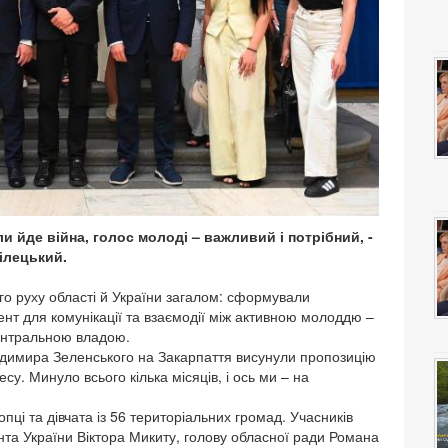
ли йде війна, голос молоді – важливий і потрібний, -
ілецький.
ого руху області й України загалом: сформували
нт для комунікації та взаємодії між активною молоддю –
 центральною владою.
лодимира Зеленського на Закарпаття висунули пропозицію
у. Минуло всього кілька місяців, і ось ми – на
пці та дівчата із 56 територіальних громад. Учасників
нта України Віктора Микиту, голову обласної ради Романа