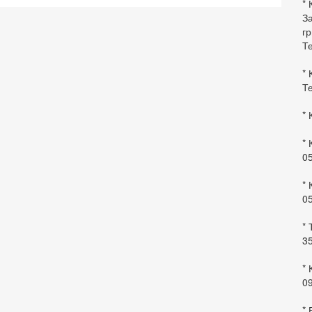
* 
За
гр
Те
* 
Те
* 
* 
0
* 
0
* 
35
* 
09
*