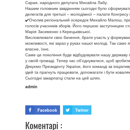
Сарая, народного депутата Михайла Лабу.
Нашим головним завданням сьогодні було сформувати 
делегатів для третьої – молодіжної – палати Конгресу
✔️Очолив регіональний осередок Михайло Малош, пре
голосів учасників зборів. Його першою заступницею с
Марія Засименко з Керецьківської.
Висловлювати своє бачення, брати участь у формуванні
можливості, які зараз у руках нашої молоді. Так само як
власне, їхнє.
Саме це покоління буде відбудовувати нашу державу піс
у своїй громаді. Тепер час об’єднуватися, щоб зробити
Дякуємо Президенту України, його команді за ініціатив
ідей та прагнуть працювати, допомагати і бути коваля
Сьогодні закарпатці стали на цей шлях.
admin
Facebook
Twitter
Коментарі :