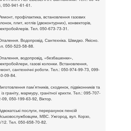
, 050-941-61-61.
Ремонт, профілактика, встановлення газових
лонок, плит, котлів (двоконтурних), конвекторів,
ектробойлерів. Тел. 050-673-73-31.
Опалення. Водопровід. Сантехніка. Швидко. Якісно.
л. 050-523-58-88.
 Опалення, водопровід, «безбашенки»,
ектробойлери, газові колонки. Встановлення,
монт, сантехнічні роботи. Тел.: 050-974-99-73, 099-
0-09-84.
Виготовлення пам’ятників, сходинок, підвіконників та
. із граніту, мармуру, гранітної крихти. Тел.: 095-707-
-09, 050-199-63-92, Віктор.
Адвокатські послуги, перерахунок пенсій
ійськовослужбовцям, МВС. Ужгород, вул. Корзо,
/12. Тел. 050-658-70-82.