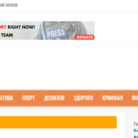
НІЙ ЗВ'ЯЗОК
РАТУША
СПОРТ
ДОЗВІЛЛЯ
ЗДОРОВ'Я
КРИМІНАЛ
ФО
П
К
в