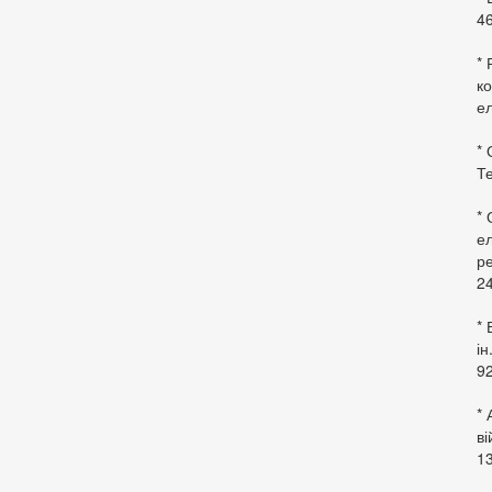
46
* 
ко
ел
* 
Те
*
ел
ре
24
* 
ін
92
* 
в
13