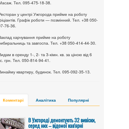
Масаж. Тел. 095-475-18-38.
 Ресторан у центрі Ужгорода прийме на роботу
іціантів. Графік роботи — позмінний. Тел. +38 050-
7-76-36.
 Заклад харчування прийме на роботу
ибиральниць та завгоспа. Тел. +38 050-414-44-30.
Видам в оренду 1-, 2- та 3-кімн. кв. за ціною від 6
с. грн. Тел. 050-814-94-41.
Винайму квартиру, будинок. Тел. 095-092-35-13.
Коментарі
Аналітика
Популярні
В Ужгороді демонтують 32 вивіски,
серед них – відомої кав'ярні