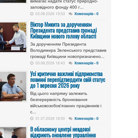
вимагає надати статус природно-
заповідного фонду 400 г...
03.08.2026 19:53
Коменарів - 0
Віктор Микита за дорученням
Президента представив громаді
Київщини нового голову області
За дорученням Президента
Володимира Зеленського представив
громаді Київщини новопризначено...
03.08.2026 18:43
Коменарів - 0
Усі критично важливі підприємства
повинні перепідтвердити свій статус
до 1 вересня 2026 року
Від цього напряму залежить
безперервність бронювання
військовозобов'язаних працівників і
с...
31.07.2026 18:50
Коменарів - 0
В обласному центрі невдовзі
відкриють оновлене управління