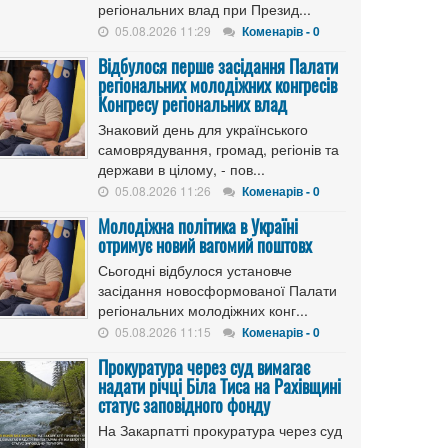
регіональних влад при Презид...
05.08.2026 11:29
Коменарів - 0
Відбулося перше засідання Палати
регіональних молодіжних конгресів
Конгресу регіональних влад
Знаковий день для українського
самоврядування, громад, регіонів та
держави в цілому, - пов...
05.08.2026 11:26
Коменарів - 0
Молодіжна політика в Україні
отримує новий вагомий поштовх
Сьогодні відбулося установче
засідання новосформованої Палати
регіональних молодіжних конг...
05.08.2026 11:15
Коменарів - 0
Прокуратура через суд вимагає
надати річці Біла Тиса на Рахівщині
статус заповідного фонду
На Закарпатті прокуратура через суд