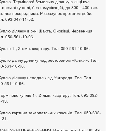
Куплю. Терміново! Земельну ділянку в кінці вул.
горської (у полі, без комунікацій), до 300—400 тис.
н. Без посередників. Розрахунок протягом доби.
л. 093-047-11-52.
Куплю ділянку в р-ні Шахта, Оноківці, Червениця.
л. 050-561-10-96.
Куплю 1-, 2-кімн. квартиру. Тел. 050-561-10-96.
Куплю дачну ділянку над рестораном «Кілікія». Тел.
50-561-10-96.
Куплю ділянку неподалік від Ужгорода. Тел. Тел.
50-561-10-96.
Терміново куплю 1-, 2-кімн. квартиру. Тел. 095-092-
-13.
Куплю картини закарпатських класиків. Тел. 050-632-
-31.
 ВАНТАЖНІ ПЕРЕВЕЗЕННЯ. Вантажники. Тел.: 65-49-