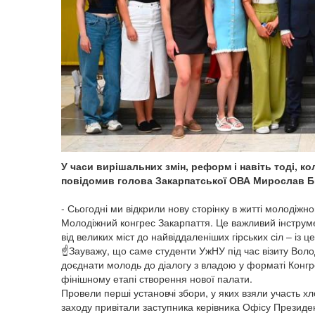
У часи вирішальних змін, реформ і навіть тоді, ко
повідомив голова Закарпатської ОВА Мирослав Б
- Сьогодні ми відкрили нову сторінку в житті молодіжн
Молодіжний конгрес Закарпаття. Це важливий інструме
від великих міст до найвіддаленіших гірських сіл – із
☝️Зауважу, що саме студенти УжНУ під час візиту Во
доєднати молодь до діалогу з владою у форматі Конгрес
фінішному етапі створення нової палати.
Провели перші установчі збори, у яких взяли участь хло
заходу привітали заступника керівника Офісу Президе