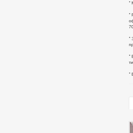
* 
*
оф
70
*
пр
* 
ти
* 