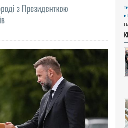
ороді з Президенткою
т
ві
ів
По
К