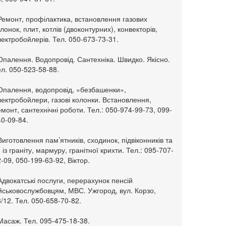
Ремонт, профілактика, встановлення газових
лонок, плит, котлів (двоконтурних), конвекторів,
ектробойлерів. Тел. 050-673-73-31.
Опалення. Водопровід. Сантехніка. Швидко. Якісно.
л. 050-523-58-88.
 Опалення, водопровід, «безбашенки»,
ектробойлери, газові колонки. Встановлення,
монт, сантехнічні роботи. Тел.: 050-974-99-73, 099-
0-09-84.
Виготовлення пам’ятників, сходинок, підвіконників та
. із граніту, мармуру, гранітної крихти. Тел.: 095-707-
-09, 050-199-63-92, Віктор.
Адвокатські послуги, перерахунок пенсій
ійськовослужбовцям, МВС. Ужгород, вул. Корзо,
/12. Тел. 050-658-70-82.
Масаж. Тел. 095-475-18-38.