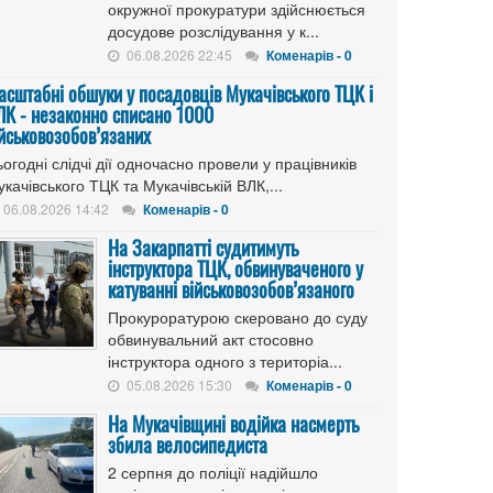
окружної прокуратури здійснюється
досудове розслідування у к...
06.08.2026 22:45
Коменарів - 0
асштабні обшуки у посадовців Мукачівського ТЦК і
ЛК - незаконно списано 1000
ійськовозобов’язаних
огодні слідчі дії одночасно провели у працівників
качівського ТЦК та Мукачівській ВЛК,...
06.08.2026 14:42
Коменарів - 0
На Закарпатті судитимуть
інструктора ТЦК, обвинуваченого у
катуванні військовозобов’язаного
Прокуроратурою скеровано до суду
обвинувальний акт стосовно
інструктора одного з територіа...
05.08.2026 15:30
Коменарів - 0
На Мукачівщині водійка насмерть
збила велосипедиста
2 серпня до поліції надійшло