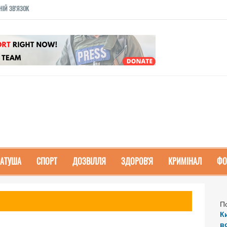
НІЙ ЗВ'ЯЗОК
РАТУША
СПОРТ
ДОЗВІЛЛЯ
ЗДОРОВ'Я
КРИМІНАЛ
ФО
П
К
в