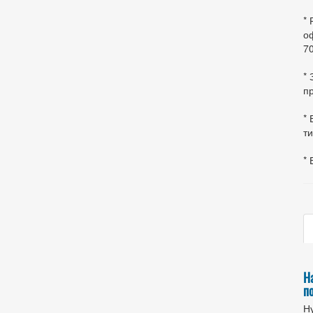
*
оф
70
*
пр
* 
ти
* 
Н
п
Ну