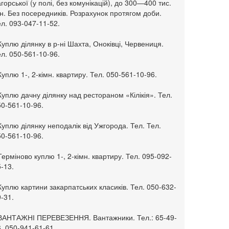
горської (у полі, без комунікацій), до 300—400 тис.
н. Без посередників. Розрахунок протягом доби.
л. 093-047-11-52.
Куплю ділянку в р-ні Шахта, Оноківці, Червениця.
л. 050-561-10-96.
Куплю 1-, 2-кімн. квартиру. Тел. 050-561-10-96.
Куплю дачну ділянку над рестораном «Кілікія». Тел.
50-561-10-96.
Куплю ділянку неподалік від Ужгорода. Тел. Тел.
50-561-10-96.
Терміново куплю 1-, 2-кімн. квартиру. Тел. 095-092-
-13.
Куплю картини закарпатських класиків. Тел. 050-632-
-31.
 ВАНТАЖНІ ПЕРЕВЕЗЕННЯ. Вантажники. Тел.: 65-49-
, 050-941-61-61.