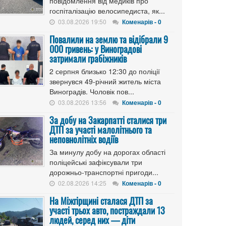
повідомлення від медиків про
госпіталізацію велосипедиста, як...
03.08.2026 19:50
Коменарів - 0
Повалили на землю та відібрали 9
000 гривень: у Виноградові
затримали грабіжників
2 серпня близько 12:30 до поліції
звернувся 49-річний житель міста
Виноградів. Чоловік пов...
03.08.2026 13:56
Коменарів - 0
За добу на Закарпатті сталися три
ДТП за участі малолітнього та
неповнолітніх водіїв
За минулу добу на дорогах області
поліцейські зафіксували три
дорожньо-транспортні пригоди...
02.08.2026 14:25
Коменарів - 0
На Міжгірщині сталася ДТП за
участі трьох авто, постраждали 13
людей, серед них — діти