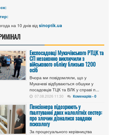
иск:
тер:
года на 10 днів від
sinoptik.ua
РИМІНАЛ
Експосадовці Мукачівського РТЦК та
СП незаконно виключили з
військового обліку близько 1200
осіб
Вчора ми повідомляли, що у
Мукачеві відбуваються обшуки у
посадовців ТЦК та ВЛК у справі п...
07.08.2026 11:30
Коменарів - 0
Пенсіонера підозрюють у
ґвалтуванні двох малолітніх сестер:
про злочин дізналися завдяки
психологу
За процесуального керівництва