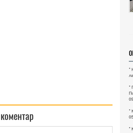
О
*
ла
*
По
0
* 
 коментар
0
* 