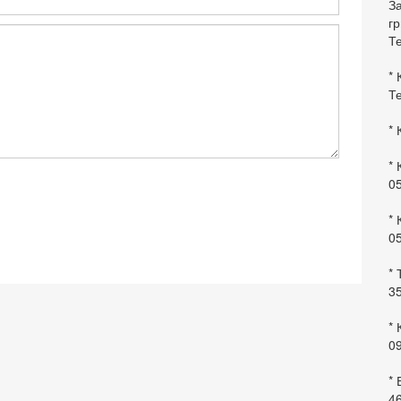
За
гр
Те
* 
Те
* 
* 
0
* 
0
* 
35
* 
09
*
46