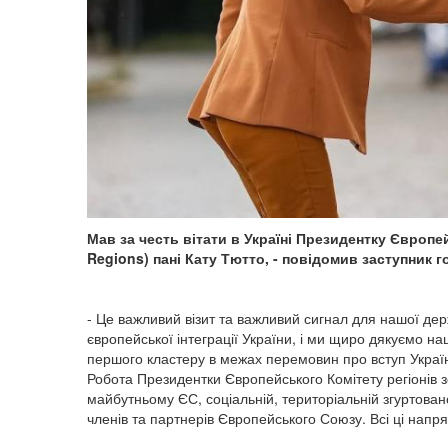
Мав за честь вітати в Україні Президентку Європей
Regions) пані Кату Тютто, - повідомив заступник 
- Це важливий візит та важливий сигнал для нашої де
європейської інтеграції України, і ми щиро дякуємо 
першого кластеру в межах перемовин про вступ Украї
Робота Президентки Європейського Комітету регіонів зо
майбутньому ЄС, соціальній, територіальній згуртован
членів та партнерів Європейського Союзу. Всі ці напр