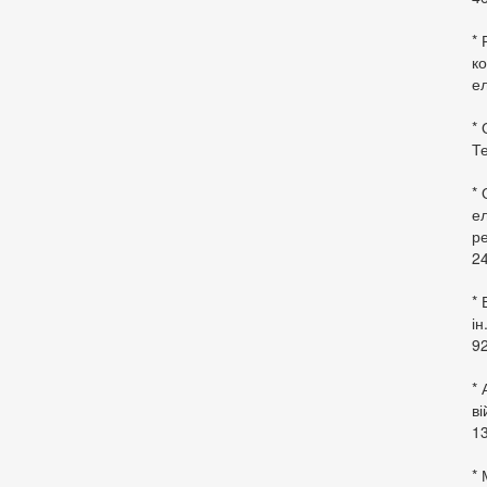
* 
ко
ел
* 
Те
*
ел
ре
24
* 
ін
92
* 
в
13
* 