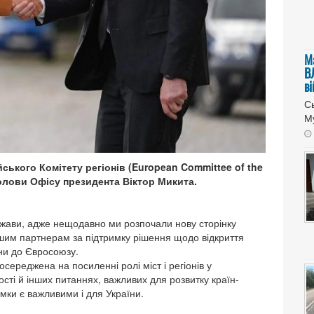
М
В
в
Сь
Му
ського Комітету регіонів (European Committee of the
голови Офісу президента Віктор Микита.
ржави, адже нещодавно ми розпочали нову сторінку
нашим партнерам за підтримку рішення щодо відкриття
ни до Євросоюзу.
середжена на посиленні ролі міст і регіонів у
ості й інших питаннях, важливих для розвитку країн-
ямки є важливими і для України.