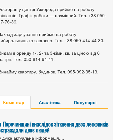
 Ресторан у центрі Ужгорода прийме на роботу
іціантів. Графік роботи — позмінний. Тел. +38 050-
7-76-36.
 Заклад харчування прийме на роботу
ибиральниць та завгоспа. Тел. +38 050-414-44-30.
Видам в оренду 1-, 2- та 3-кімн. кв. за ціною від 6
с. грн. Тел. 050-814-94-41.
Винайму квартиру, будинок. Тел. 095-092-35-13.
Коментарі
Аналітика
Популярні
а Перечинщині внаслідок зіткнення двох легковиків
остраждали двоє людей
 дуже актуальна інформація....