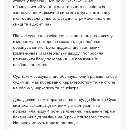
стався у вересні 2025 року. Близько 12:45
обвинувачений у стані алкогольного сп’яніння із
застосуванням фізичної сили зґвалтував потерпілу,
яка гостювала у нього. Остання отримала численні
синці та відкриті рані.
Під час судового засідання закарпатець розкаявся у
вчиненому, а потерпіла сказала, що пробачає
обвинуваченого. Вона додала, що ґвалтівник
компенсував їй матеріальну шкоду і попросила
призначити йому покарання, не пов’язане із
позбавленням волі.
Суд також врахував, що обвинувачений раніше не був
судимий, має посередню характеристику та не стоїть
на обліку у нарколога та психіатра.
Дослідивши всі матеріали справи, суддя Наталія Суха
визнала закарпатця винним у зґвалтуванні та
призначила йому 4 роки ув’язнення. Реальний термін
покарання суд замінив на 3 роки іспитового строку.
На вирок можуть подати апеляцію.