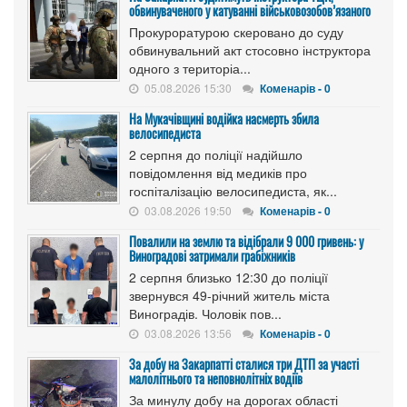
обвинуваченого у катуванні військовозобов’язаного
Прокуроратурою скеровано до суду
обвинувальний акт стосовно інструктора
одного з територіа...
05.08.2026 15:30
Коменарів - 0
На Мукачівщині водійка насмерть збила
велосипедиста
2 серпня до поліції надійшло
повідомлення від медиків про
госпіталізацію велосипедиста, як...
03.08.2026 19:50
Коменарів - 0
Повалили на землю та відібрали 9 000 гривень: у
Виноградові затримали грабіжників
2 серпня близько 12:30 до поліції
звернувся 49-річний житель міста
Виноградів. Чоловік пов...
03.08.2026 13:56
Коменарів - 0
За добу на Закарпатті сталися три ДТП за участі
малолітнього та неповнолітніх водіїв
За минулу добу на дорогах області