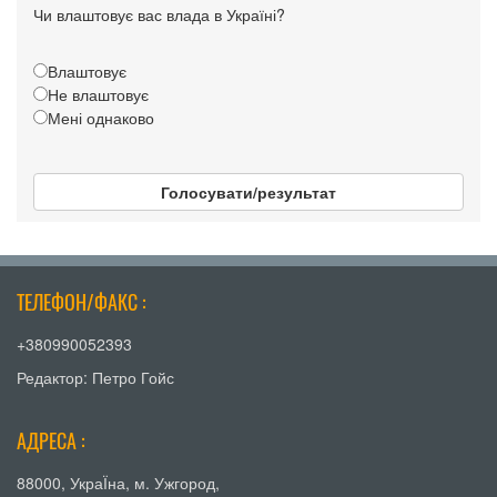
Чи влаштовує вас влада в Україні?
Влаштовує
Не влаштовує
Мені однаково
Голосувати/результат
ТЕЛЕФОН/ФАКС :
+380990052393
Редактор: Петро Гойс
АДРЕСА :
88000, УкраЇна, м. Ужгород,