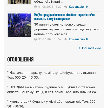
обласної лікарні ...
01.08.2026 13:22
Коменарів - 0
На Ужгородщині неповнолітній мотоцикліст збив
насмерть жінку і загинув сам
30 липня у селі Концово сталася
дорожньо-транспортна пригода за участі
неповнолітнього мот...
31.07.2026 15:52
Коменарів - 0
Всі новини
ОГОЛОШЕННЯ
* Настилання паркету, ламінату. Шліфування, лакування.
Тел. 050-204-13-33.
* ПРОДАМ 4-кімнатний будинок у м. Лубни Полтавської
області. Всі комунікації, 8 сот. землі. Тел. 095-904-79-24.
* Куплю старий будинок у місті або передмісті. Тел. 050-
561-10-96.