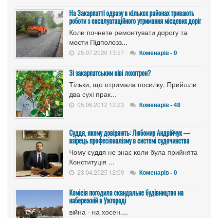
На Закарпатті одразу в кількох районах тривають
роботи з експлуатаційного утримання місцевих доріг
Коли почнете ремонтувати дорогу та
мости Підполозз...
25.07.2026 13:57
Коменарів - 0
Зі закарпатським ківі лохотрон?
Тільки, що отримала посилку. Прийшли
два сухі прак...
05.06.2012 12:23
Коменарів - 48
Суддя, якому довіряють: Любомир Андрійчук —
взірець професіоналізму в системі судочинства
Чому суддя не знає коли була прийнята
Конституція ...
23.04.2025 12:09
Коменарів - 0
Комісія погодила скандальне будівництво на
набережній в Ужгороді
війна - на хосен....