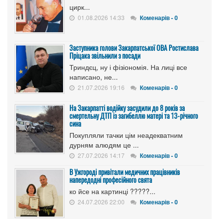
цирк...
01.08.2026 14:33
Коменарів - 0
Заступника голови Закарпатської ОВА Ростислава
Пріцака звільнили з посади
Триндєц, ну і фізіономія. На лиці все
написано, не...
21.07.2026 19:16
Коменарів - 0
На Закарпатті водійку засудили до 8 років за
смертельну ДТП із загибеллю матері та 13-річного
сина
Покупляли тачки цім неадекватним
дурням алюдям це ...
27.07.2026 14:17
Коменарів - 0
В Ужгороді привітали медичних працівників
напередодні професійного свята
ко йсе на картинці ?????...
24.07.2026 22:00
Коменарів - 0