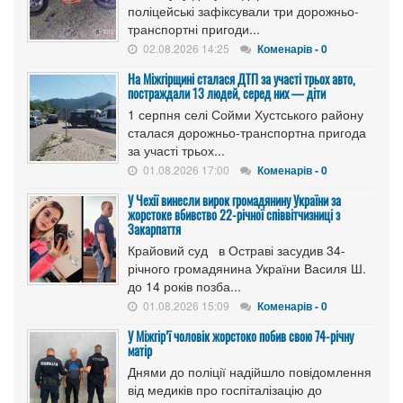
поліцейські зафіксували три дорожньо-
транспортні пригоди...
02.08.2026 14:25
Коменарів - 0
На Міжгірщині сталася ДТП за участі трьох авто,
постраждали 13 людей, серед них — діти
1 серпня селі Сойми Хустського району
сталася дорожньо-транспортна пригода
за участі трьох...
01.08.2026 17:00
Коменарів - 0
У Чехії винесли вирок громадянину України за
жорстоке вбивство 22-річної співвітчизниці з
Закарпаття
Крайовий суд в Остраві засудив 34-
річного громадянина України Василя Ш.
до 14 років позба...
01.08.2026 15:09
Коменарів - 0
У Міжгір’ї чоловік жорстоко побив свою 74-річну
матір
Днями до поліції надійшло повідомлення
від медиків про госпіталізацію до