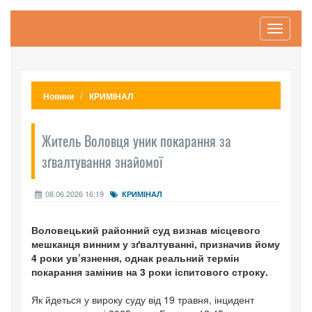
Toggle
navigati
Новини
КРИМІНАЛ
Житель Воловця уник покарання за
зґвалтування знайомої
08.06.2026 16:19
КРИМІНАЛ
Воловецький районний суд визнав місцевого
мешканця винним у зґвалтуванні, призначив йому
4 роки ув’язнення, однак реальний термін
покарання замінив на 3 роки іспитового строку.
Як йдеться у вироку суду від 19 травня, інцидент