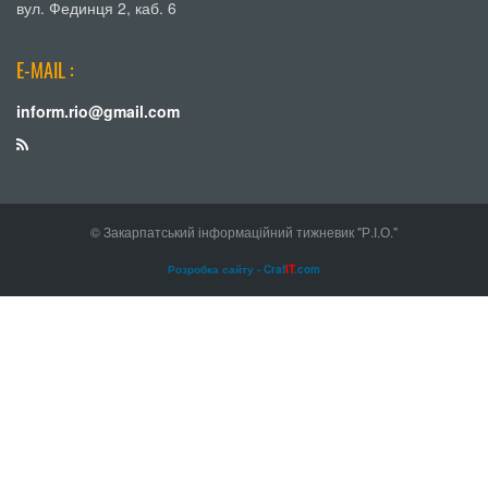
вул. Фединця 2, каб. 6
E-MAIL :
inform.rio@gmail.com
© Закарпатський інформаційний тижневик "Р.І.О."
Розробка сайту - Craf
IT
.com