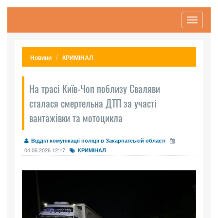
Toggle
navigati
Новини
КРИМІНАЛ
На трасі Київ-Чоп поблизу Сваляви
сталася смертельна ДТП за участі
вантажівки та мотоцикла
Відділ комунікації поліції в Закарпатській області
04.06.2026 12:17
КРИМІНАЛ