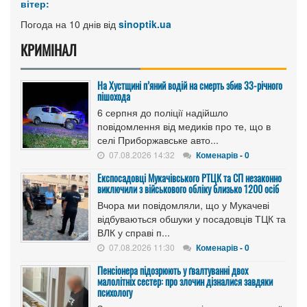
вітер:
Погода на 10 днів від
sinoptik.ua
КРИМІНАЛ
На Хустщині п’яний водій на смерть збив 33-річного
пішохода
6 серпня до поліції надійшло
повідомлення від медиків про те, що в
селі Приборжавське авто...
07.08.2026 14:32
Коменарів - 0
Експосадовці Мукачівського РТЦК та СП незаконно
виключили з військового обліку близько 1200 осіб
Вчора ми повідомляли, що у Мукачеві
відбуваються обшуки у посадовців ТЦК та
ВЛК у справі п...
07.08.2026 11:30
Коменарів - 0
Пенсіонера підозрюють у ґвалтуванні двох
малолітніх сестер: про злочин дізналися завдяки
психологу