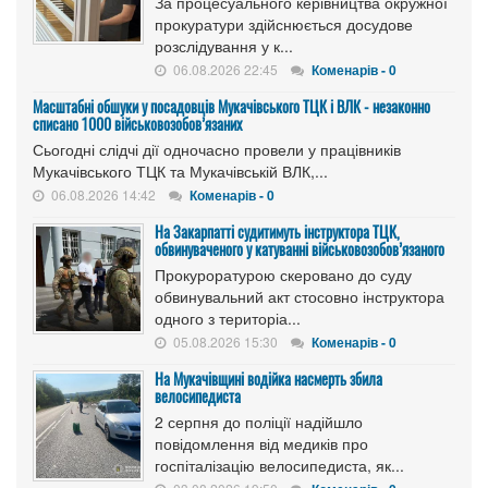
За процесуального керівництва окружної
прокуратури здійснюється досудове
розслідування у к...
06.08.2026 22:45
Коменарів - 0
Масштабні обшуки у посадовців Мукачівського ТЦК і ВЛК - незаконно
списано 1000 військовозобов’язаних
Сьогодні слідчі дії одночасно провели у працівників
Мукачівського ТЦК та Мукачівській ВЛК,...
06.08.2026 14:42
Коменарів - 0
На Закарпатті судитимуть інструктора ТЦК,
обвинуваченого у катуванні військовозобов’язаного
Прокуроратурою скеровано до суду
обвинувальний акт стосовно інструктора
одного з територіа...
05.08.2026 15:30
Коменарів - 0
На Мукачівщині водійка насмерть збила
велосипедиста
2 серпня до поліції надійшло
повідомлення від медиків про
госпіталізацію велосипедиста, як...