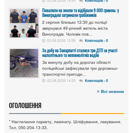
03.08.2026 19:50
Коменарів - 0
Повалили на землю та відібрали 9 000 гривень: у
Виноградові затримали грабіжників
2 серпня близько 12:30 до поліції
звернувся 49-річний житель міста
Виноградів. Чоловік пов...
03.08.2026 13:56
Коменарів - 0
За добу на Закарпатті сталися три ДТП за участі
малолітнього та неповнолітніх водіїв
За минулу добу на дорогах області
поліцейські зафіксували три дорожньо-
транспортні пригоди...
02.08.2026 14:25
Коменарів - 0
Всі новини
ОГОЛОШЕННЯ
* Настилання паркету, ламінату. Шліфування, лакування.
Тел. 050-204-13-33.