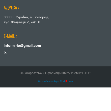
АДРЕСА :
88000, УкраЇна, м. Ужгород,
вул. Фединця 2, каб. 6
E-MAIL :
inform.rio@gmail.com
© Закарпатський інформаційний тижневик "Р.І.О."
Розробка сайту - Craf
IT
.com