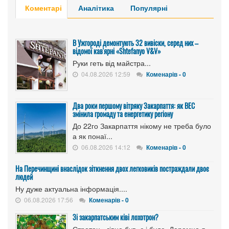
Коментарі
Аналітика
Популярні
В Ужгороді демонтують 32 вивіски, серед них –
відомої кав'ярні «Shtefanyo V&V»
Руки геть від майстра...
04.08.2026 12:59
Коменарів - 0
Два роки першому вітряку Закарпаття: як ВЕС
змінила громаду та енергетику регіону
До 22го Закарпаття нікому не треба було
а як понаї...
06.08.2026 14:12
Коменарів - 0
На Перечинщині внаслідок зіткнення двох легковиків постраждали двоє
людей
Ну дуже актуальна інформація....
06.08.2026 17:56
Коменарів - 0
Зі закарпатським ківі лохотрон?
Стратон - гівно був, є і буде. Даремно я