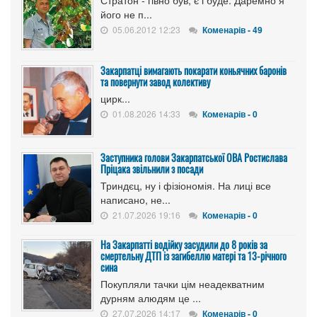
його не п...
05.06.2012 12:23
Коменарів - 49
Закарпатці вимагають покарати коньячних баронів
та повернути завод колективу
цирк...
01.08.2026 14:33
Коменарів - 0
Заступника голови Закарпатської ОВА Ростислава
Пріцака звільнили з посади
Триндєц, ну і фізіономія. На лиці все
написано, не...
21.07.2026 19:16
Коменарів - 0
На Закарпатті водійку засудили до 8 років за
смертельну ДТП із загибеллю матері та 13-річного
сина
Покупляли тачки цім неадекватним
дурням алюдям це ...
27.07.2026 14:17
Коменарів - 0