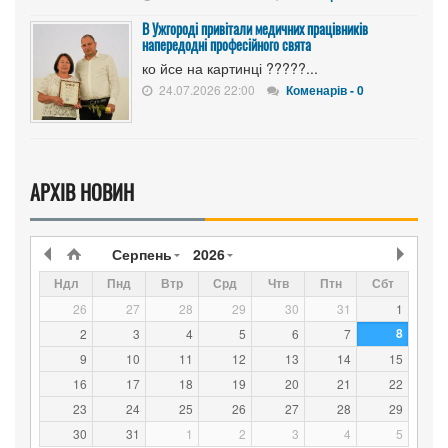
В Ужгороді привітали медичних працівників
напередодні професійного свята
ко йсе на картинці ?????...
24.07.2026 22:00
Коменарів - 0
АРХІВ НОВИН
Серпень
2026
Ндл
Пнд
Втр
Срд
Чтв
Птн
Сбт
26
27
28
29
30
31
1
8
2
3
4
5
6
7
9
10
11
12
13
14
15
16
17
18
19
20
21
22
23
24
25
26
27
28
29
30
31
1
2
3
4
5