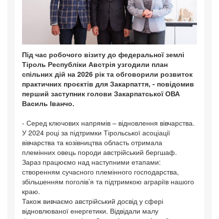
Під час робочого візиту до федеральної землі
Тіроль Республіки Австрія узгодили план
спільних дій на 2026 рік та обговорили розвиток
практичних проєктів для Закарпаття, - повідомив
перший заступник голови Закарпатської ОВА
Василь Іванчо.
- Серед ключових напрямів – відновлення вівчарства.
У 2024 році за підтримки Тірольської асоціації
вівчарства та козівництва область отримала
племінних овець породи австрійський бергшаф.
Зараз працюємо над наступними етапами:
створенням сучасного племінного господарства,
збільшенням поголів’я та підтримкою аграріїв нашого
краю.
Також вивчаємо австрійський досвід у сфері
відновлюваної енергетики. Відвідали малу