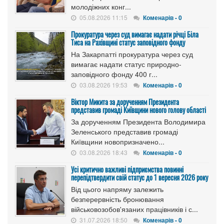
молодіжних конг...
05.08.2026 11:15
Коменарів - 0
Прокуратура через суд вимагає надати річці Біла
Тиса на Рахівщині статус заповідного фонду
На Закарпатті прокуратура через суд
вимагає надати статус природно-
заповідного фонду 400 г...
03.08.2026 19:53
Коменарів - 0
Віктор Микита за дорученням Президента
представив громаді Київщини нового голову області
За дорученням Президента Володимира
Зеленського представив громаді
Київщини новопризначено...
03.08.2026 18:43
Коменарів - 0
Усі критично важливі підприємства повинні
перепідтвердити свій статус до 1 вересня 2026 року
Від цього напряму залежить
безперервність бронювання
військовозобов'язаних працівників і с...
31.07.2026 18:50
Коменарів - 0