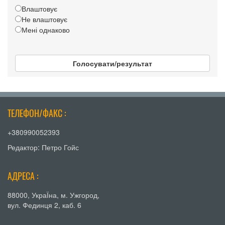
Влаштовує
Не влаштовує
Мені однаково
Голосувати/результат
ТЕЛЕФОН/ФАКС :
+380990052393
Редактор: Петро Гойс
АДРЕСА :
88000, УкраЇна, м. Ужгород,
вул. Фединця 2, каб. 6