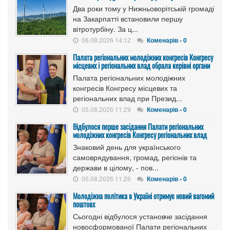
Два роки тому у Нижньоворітській громаді
на Закарпатті встановили першу
вітротурбіну. За ц...
06.08.2026 14:12
Коменарів - 0
Палата регіональних молодіжних конгресів Конгресу
місцевих і регіональних влад обрала керівні органи
Палата регіональних молодіжних
конгресів Конгресу місцевих та
регіональних влад при Презид...
05.08.2026 11:29
Коменарів - 0
Відбулося перше засідання Палати регіональних
молодіжних конгресів Конгресу регіональних влад
Знаковий день для українського
самоврядування, громад, регіонів та
держави в цілому, - пов...
05.08.2026 11:26
Коменарів - 0
Молодіжна політика в Україні отримує новий вагомий
поштовх
Сьогодні відбулося установче засідання
новосформованої Палати регіональних