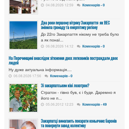
04.08.2026 12:59
Коменарів - 0
Два роки першому вітряку Закарпаття: як ВЕС
змінила громаду та енергетику регіону
До 22го Закарпаття нікому не треба було
а як понаї...
06.08.2026 14:12
Коменарів - 0
На Перечинщині внаслідок зіткнення двох легковиків постраждали двоє
людей
Ну дуже актуальна інформація....
06.08.2026 17:56
Коменарів - 0
Зі закарпатським ківі лохотрон?
Стратон - гівно був, є і буде. Даремно я
його не п...
05.06.2012 12:23
Коменарів - 49
Закарпатці вимагають покарати коньячних баронів
та повернути завод колективу