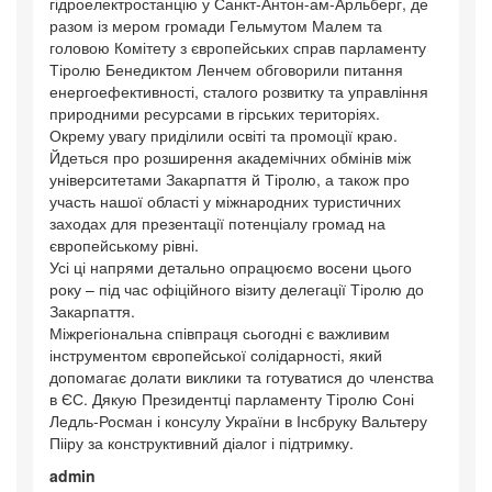
гідроелектростанцію у Санкт-Антон-ам-Арльберг, де
разом із мером громади Гельмутом Малем та
головою Комітету з європейських справ парламенту
Тіролю Бенедиктом Ленчем обговорили питання
енергоефективності, сталого розвитку та управління
природними ресурсами в гірських територіях.
Окрему увагу приділили освіті та промоції краю.
Йдеться про розширення академічних обмінів між
університетами Закарпаття й Тіролю, а також про
участь нашої області у міжнародних туристичних
заходах для презентації потенціалу громад на
європейському рівні.
Усі ці напрями детально опрацюємо восени цього
року – під час офіційного візиту делегації Тіролю до
Закарпаття.
Міжрегіональна співпраця сьогодні є важливим
інструментом європейської солідарності, який
допомагає долати виклики та готуватися до членства
в ЄС. Дякую Президентці парламенту Тіролю Соні
Ледль-Росман і консулу України в Інсбруку Вальтеру
Пііру за конструктивний діалог і підтримку.
admin