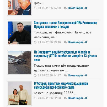
цирк...
01.08.2026 14:33
Коменарів - 0
Заступника голови Закарпатської ОВА Ростислава
Пріцака звільнили з посади
Триндєц, ну і фізіономія. На лиці все
написано, не...
21.07.2026 19:16
Коменарів - 0
На Закарпатті водійку засудили до 8 років за
смертельну ДТП із загибеллю матері та 13-річного
сина
Покупляли тачки цім неадекватним
дурням алюдям це ...
27.07.2026 14:17
Коменарів - 0
В Ужгороді привітали медичних працівників
напередодні професійного свята
ко йсе на картинці ?????...
24.07.2026 22:00
Коменарів - 0