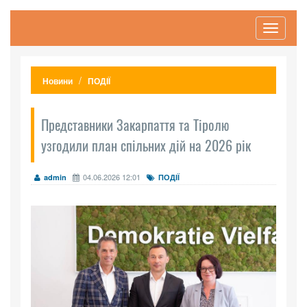
Toggle
navigati
Новини
ПОДІЇ
Представники Закарпаття та Тіролю
узгодили план спільних дій на 2026 рік
04.06.2026 12:01
admin
ПОДІЇ