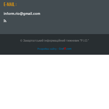
E-MAIL :
inform.rio@gmail.com
© Закарпатський інформаційний тижневик "Р.І.О."
Розробка сайту - Craf
IT
.com