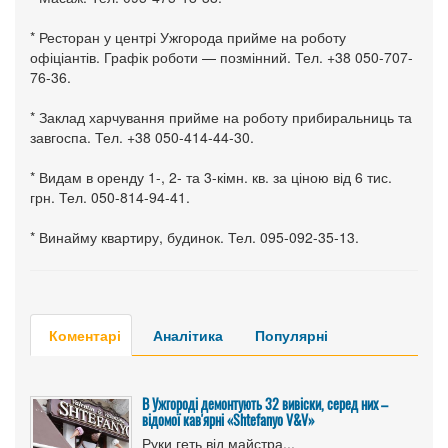
* Ресторан у центрі Ужгорода прийме на роботу
офіціантів. Графік роботи — позмінний. Тел. +38 050-707-
76-36.
* Заклад харчування прийме на роботу прибиральниць та
завгоспа. Тел. +38 050-414-44-30.
* Видам в оренду 1-, 2- та 3-кімн. кв. за ціною від 6 тис.
грн. Тел. 050-814-94-41.
* Винайму квартиру, будинок. Тел. 095-092-35-13.
Коментарі
Аналітика
Популярні
В Ужгороді демонтують 32 вивіски, серед них –
відомої кав'ярні «Shtefanyo V&V»
Руки геть від майстра...