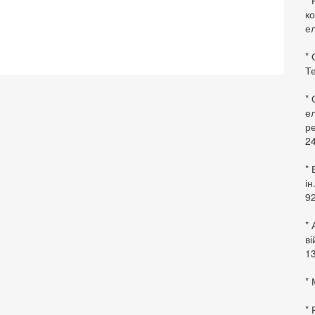
* 
ко
ел
* 
Те
*
ел
ре
24
* 
ін
92
* 
в
13
* 
*