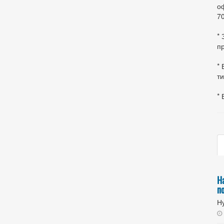
оф
70
*
пр
* 
ти
* 
Н
п
Ну