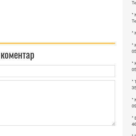
Те
* 
Те
* 
* 
 коментар
0
* 
0
* 
35
* 
09
*
46