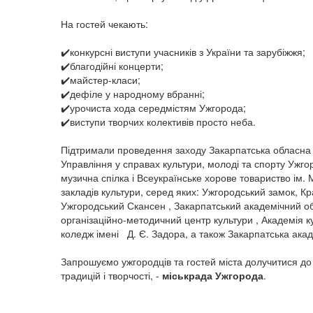
На гостей чекають:
✔️конкурсні виступи учасників з України та зарубіжжя;
✔️благодійні концерти;
✔️майстер-класи;
✔️дефіле у народному вбранні;
✔️урочиста хода середмістям Ужгорода;
✔️виступи творчих колективів просто неба.
Підтримали проведення заходу Закарпатська обласна 
Управління у справах культури, молоді та спорту Ужго
музична спілка і Всеукраїнське хорове товариство ім.
закладів культури, серед яких: Ужгородський замок, К
Ужгородський Скансен , Закарпатський академічний об
організаційно-методичний центр культури , Академія 
коледж імені Д. Є. Задора, а також Закарпатська акад
Запрошуємо ужгородців та гостей міста долучитися до
традицій і творчості, -
міськрада Ужгорода
.