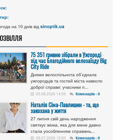
иск:
тер:
года на 10 днів від
sinoptik.ua
ОЗВІЛЛЯ
75 351 гривню зібрали в Ужгороді
під час благодійного велозаїзду Big
Сity Ride
Днями велоспільнота об’єднала
ужгородців та гостей міста навколо
доброї справи: учасники п...
03.08.2026 14:05
Коменарів - 0
Наталія Сіма-Павлишин - та, що
закохана у життя
27 липня свій день народження
святкує жінка, яка для мене давно
стала уособленням справжнь...
29.07.2026 13:00
Коменарів - 0