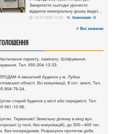
Закарпаття сьогодні урочисто
відкрили меморіальну дошку видат...
10.07.2026 17:24
Коменарів - 0
Всі новини
ГОЛОШЕННЯ
 Настилання паркету, ламінату. Шліфування,
кування. Тел. 050-204-13-33.
 ПРОДАМ 4-кімнатний будинок у м. Лубни
лтавської області. Всі комунікації, 8 сот. землі. Тел.
95-904-79-24.
Куплю старий будинок у місті або передмісті. Тел.
50-561-10-96.
Куплю. Терміново! Земельну ділянку в кінці вул.
горської (у полі, без комунікацій), до 300—400 тис.
н. Без посередників. Розрахунок протягом доби.