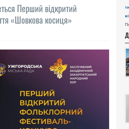
неться Перший відкритий
т
ві
їття «Шовкова косиця»
По
Д