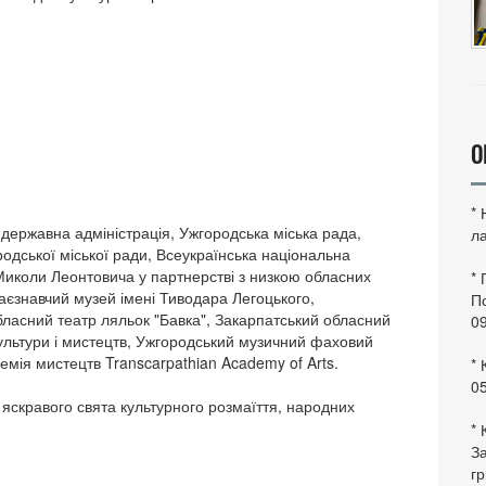
О
*
державна адміністрація, Ужгородська міська рада,
ла
родської міської ради, Всеукраїнська національна
 Миколи Леонтовича у партнерстві з низкою обласних
*
раєзнавчий музей імені Тиводара Легоцького,
По
ласний театр ляльок "Бавка", Закарпатський обласний
0
культури і мистецтв, Ужгородський музичний фаховий
емія мистецтв Transcarpathian Academy of Arts.
* 
0
 яскравого свята культурного розмаїття, народних
* 
За
гр