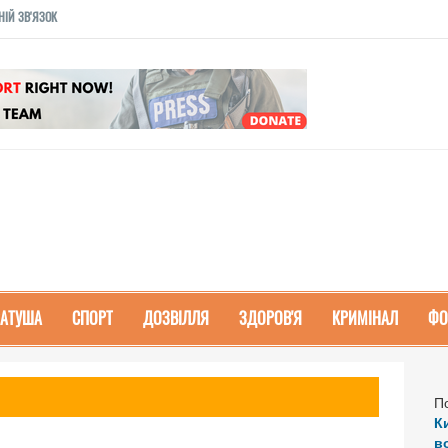
НІЙ ЗВ'ЯЗОК
РАТУША
СПОРТ
ДОЗВІЛЛЯ
ЗДОРОВ'Я
КРИМІНАЛ
ФО
П
К
в