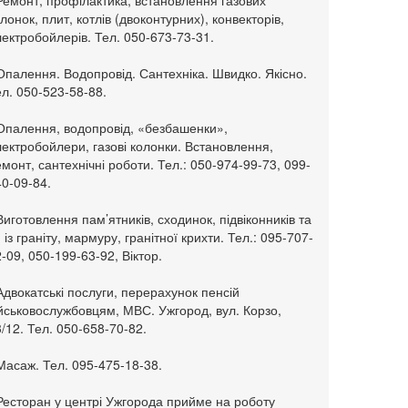
Ремонт, профілактика, встановлення газових
лонок, плит, котлів (двоконтурних), конвекторів,
ектробойлерів. Тел. 050-673-73-31.
Опалення. Водопровід. Сантехніка. Швидко. Якісно.
л. 050-523-58-88.
 Опалення, водопровід, «безбашенки»,
ектробойлери, газові колонки. Встановлення,
монт, сантехнічні роботи. Тел.: 050-974-99-73, 099-
0-09-84.
Виготовлення пам’ятників, сходинок, підвіконників та
. із граніту, мармуру, гранітної крихти. Тел.: 095-707-
-09, 050-199-63-92, Віктор.
Адвокатські послуги, перерахунок пенсій
ійськовослужбовцям, МВС. Ужгород, вул. Корзо,
/12. Тел. 050-658-70-82.
Масаж. Тел. 095-475-18-38.
 Ресторан у центрі Ужгорода прийме на роботу