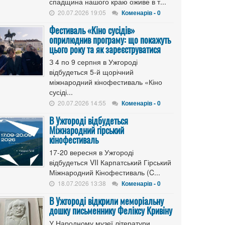
спадщина нашого краю оживе в т...
20.07.2026 19:05
Коменарів - 0
Фестиваль «Кіно сусідів»
оприлюднив програму: що покажуть
цього року та як зареєструватися
З 4 по 9 серпня в Ужгороді
відбудеться 5-й щорічний
міжнародний кінофестиваль «Кіно
сусіді...
20.07.2026 14:55
Коменарів - 0
В Ужгороді відбудеться
Міжнародний гірський
кінофестиваль
17-20 вересня в Ужгороді
відбудеться VII Карпатський Гірський
Міжнародний Кінофестиваль (C...
18.07.2026 13:38
Коменарів - 0
В Ужгороді відкрили меморіальну
дошку письменнику Феліксу Кривіну
У Народному музеї літератури