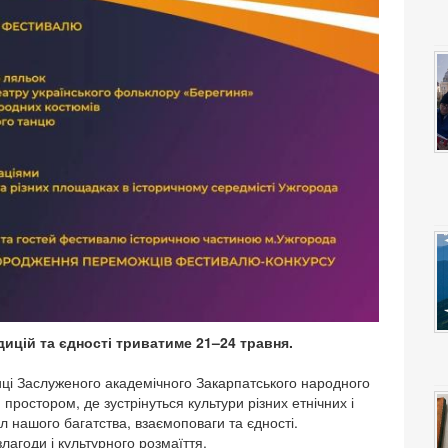
ицій та єдності триватиме 21–24 травня.
иці Заслуженого академічного Закарпатського народного
ростором, де зустрінуться культури різних етнічних і
л нашого багатства, взаємоповаги та єдності.
лагоди і культурного розмаїття.