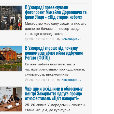
В Ужгороді презентували
фотопроєкт Михайла Дороговича та
Ірини Янцо - «Під старим небом»
Мистецтво має силу зводити тих, хто
давно не бачився і повертає до
того, що справді важли...
28.07.2026 13:10
Коменарів - 0
В Ужгороді вперше від початку
повномасштабної війни відбулася
Регата (ФОТО)
Ви вже мабуть помітили, що я
частіше розповідаю про художників,
скульпторів, письменників ...
28.07.2026 11:19
Коменарів - 0
Уже цими вихідними в обласному
центрі Закарпаття вдруге пройде
етнофестиваль «Цвіт папороті»
25–26 липня Ужгородський скансен
стане місцем, де культурна