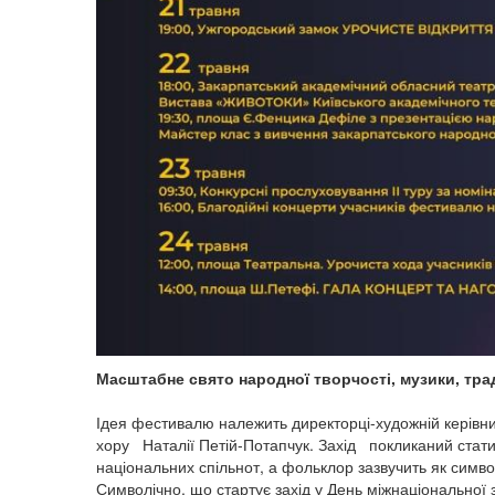
Масштабне свято народної творчості, музики, трад
Ідея фестивалю належить директорці-художній керівн
хору Наталії Петій-Потапчук. Захід покликаний стати п
національних спільнот, а фольклор зазвучить як симво
Символічно, що стартує захід у День міжнаціональної з