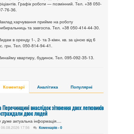
іціантів. Графік роботи — позмінний. Тел. +38 050-
7-76-36.
 Заклад харчування прийме на роботу
ибиральниць та завгоспа. Тел. +38 050-414-44-30.
Видам в оренду 1-, 2- та 3-кімн. кв. за ціною від 6
с. грн. Тел. 050-814-94-41.
Винайму квартиру, будинок. Тел. 095-092-35-13.
Коментарі
Аналітика
Популярні
а Перечинщині внаслідок зіткнення двох легковиків
остраждали двоє людей
 дуже актуальна інформація....
06.08.2026 17:56
Коменарів - 0