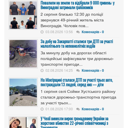
Повалили на землю та відібрали 9 000 гривень: у
Виноградові затримали грабіжників
2 серпня близько 12:30 до поліції
звернувся 49-річний житель міста
Виноградів. Чоловік пов...
03.08.2026 13:56
Коменарів - 0
За добу на Закарпатті сталися три ДТП за участі
малолітнього та неповнолітніх водіїв
За минулу добу на дорогах області
поліцейські зафіксували три дорожньо-
транспортні пригоди...
02.08.2026 14:25
Коменарів - 0
На Міжгірщині сталася ДТП за участі трьох авто,
постраждали 13 людей, серед них — діти
1 серпня селі Сойми Хустського району
сталася дорожньо-транспортна пригода
за участі трьох...
01.08.2026 17:00
Коменарів - 0
У Чехії винесли вирок громадянину України за
жорстоке вбивство 22-річної співвітчизниці з
Закарпаття