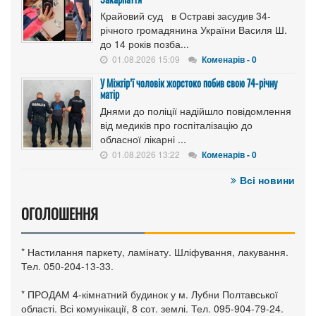
Крайовий суд в Остраві засудив 34-
річного громадянина України Василя Ш.
до 14 років позба...
01.08.2026 15:09
Коменарів - 0
У Міжгір’ї чоловік жорстоко побив свою 74-річну
матір
Днями до поліції надійшло повідомлення
від медиків про госпіталізацію до
обласної лікарні ...
01.08.2026 13:22
Коменарів - 0
Всі новини
ОГОЛОШЕННЯ
* Настилання паркету, ламінату. Шліфування, лакування.
Тел. 050-204-13-33.
* ПРОДАМ 4-кімнатний будинок у м. Лубни Полтавської
області. Всі комунікації, 8 сот. землі. Тел. 095-904-79-24.