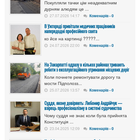
Покупляли тачки цім неадекватним
дурням алюдям це ...
27.07.2026 14:17
Коменарів - 0
В Ужгороді привітали медичних працівників
напередодні професійного свята
ко йсе на картинці ?????...
24.07.2026 22:00
Коменарів - 0
На Закарпатті одразу в кількох районах тривають
роботи з експлуатаційного утримання місцевих доріг
Коли почнете ремонтувати дорогу та
мости Підполозз...
25.07.2026 13:57
Коменарів - 0
Суддя, якому довіряють: Любомир Андрійчук —
взірець професіоналізму в системі судочинства
Чому суддя не знає коли була прийнята
Конституція ...
23.04.2025 12:09
Коменарів - 0