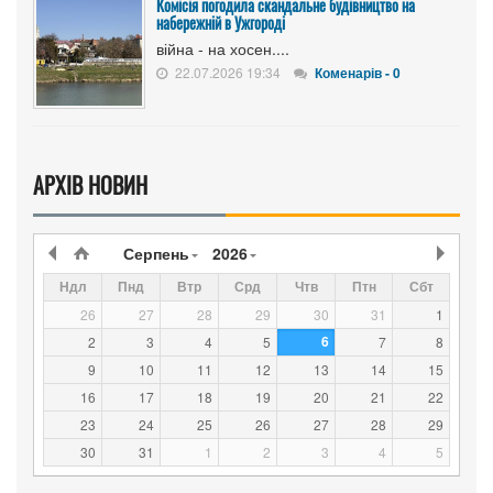
Комісія погодила скандальне будівництво на
набережній в Ужгороді
війна - на хосен....
22.07.2026 19:34
Коменарів - 0
АРХІВ НОВИН
Серпень
2026
Ндл
Пнд
Втр
Срд
Чтв
Птн
Сбт
26
27
28
29
30
31
1
6
2
3
4
5
7
8
9
10
11
12
13
14
15
16
17
18
19
20
21
22
23
24
25
26
27
28
29
30
31
1
2
3
4
5