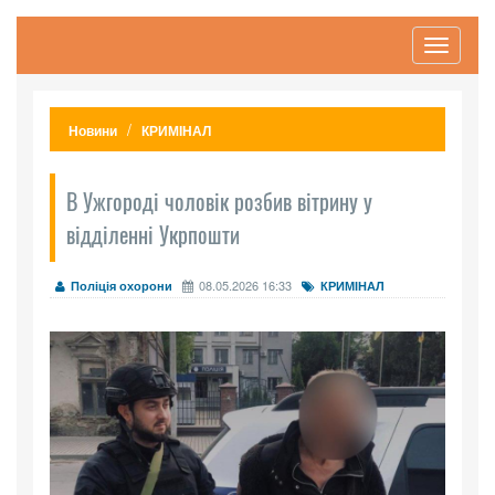
Toggle
navigati
Новини
КРИМІНАЛ
В Ужгороді чоловік розбив вітрину у
відділенні Укрпошти
08.05.2026 16:33
Поліція охорони
КРИМІНАЛ