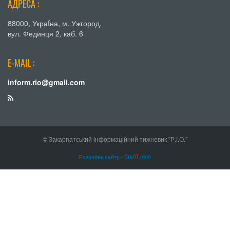
АДРЕСА :
88000, УкраЇна, м. Ужгород,
вул. Фединця 2, каб. 6
E-MAIL :
inform.rio@gmail.com
© Закарпатський інформаційний тижневик "Р.І.О."
Розробка сайту - Craf
IT
.com