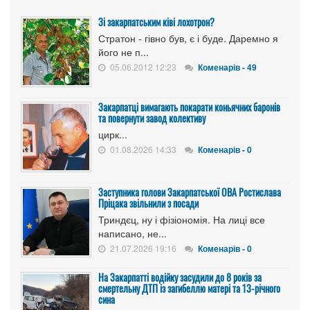
Зі закарпатським ківі лохотрон?
Стратон - гівно був, є і буде. Даремно я
його не п...
05.06.2012 12:23
Коменарів - 49
Закарпатці вимагають покарати коньячних баронів
та повернути завод колективу
цирк...
01.08.2026 14:33
Коменарів - 0
Заступника голови Закарпатської ОВА Ростислава
Пріцака звільнили з посади
Триндєц, ну і фізіономія. На лиці все
написано, не...
21.07.2026 19:16
Коменарів - 0
На Закарпатті водійку засудили до 8 років за
смертельну ДТП із загибеллю матері та 13-річного
сина