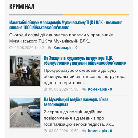
КРИМІНАЛ
Масштабні обшуки у посадовців Мукачівському ТЦК і ВЛК - незаконно
списано 1000 військовозобов’язаних
Сьогодні слідчі дії одночасно провели у працівників
Мукачівського ТЦК та Мукачівській ВЛК,...
06.08.2026 14:42
Коменарів - 0
На Закарпатті судитимуть інструктора ТЦК,
обвинуваченого у катуванні військовозобов’язаного
Прокуроратурою скеровано до суду
обвинувальний акт стосовно інструктора
одного з територіа...
05.08.2026 15:30
Коменарів - 0
На Мукачівщині водійка насмерть збила
велосипедиста
2 серпня до поліції надійшло
повідомлення від медиків про
госпіталізацію велосипедиста, як...
03.08.2026 19:50
Коменарів - 0