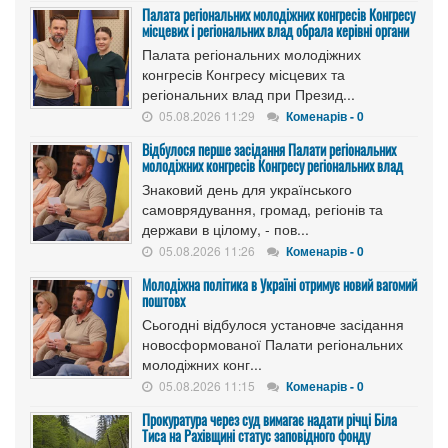
Палата регіональних молодіжних конгресів Конгресу
місцевих і регіональних влад обрала керівні органи
Палата регіональних молодіжних
конгресів Конгресу місцевих та
регіональних влад при Презид...
05.08.2026 11:29
Коменарів - 0
Відбулося перше засідання Палати регіональних
молодіжних конгресів Конгресу регіональних влад
Знаковий день для українського
самоврядування, громад, регіонів та
держави в цілому, - пов...
05.08.2026 11:26
Коменарів - 0
Молодіжна політика в Україні отримує новий вагомий
поштовх
Сьогодні відбулося установче засідання
новосформованої Палати регіональних
молодіжних конг...
05.08.2026 11:15
Коменарів - 0
Прокуратура через суд вимагає надати річці Біла
Тиса на Рахівщині статус заповідного фонду