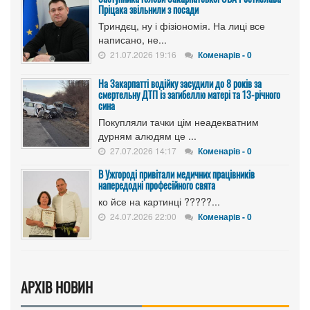
Пріцака звільнили з посади
Триндєц, ну і фізіономія. На лиці все
написано, не...
21.07.2026 19:16
Коменарів - 0
На Закарпатті водійку засудили до 8 років за
смертельну ДТП із загибеллю матері та 13-річного
сина
Покупляли тачки цім неадекватним
дурням алюдям це ...
27.07.2026 14:17
Коменарів - 0
В Ужгороді привітали медичних працівників
напередодні професійного свята
ко йсе на картинці ?????...
24.07.2026 22:00
Коменарів - 0
АРХІВ НОВИН