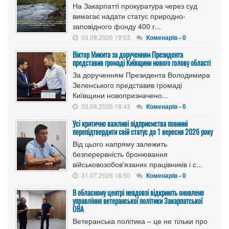
На Закарпатті прокуратура через суд
вимагає надати статус природно-
заповідного фонду 400 г...
03.08.2026 19:53
Коменарів - 0
Віктор Микита за дорученням Президента
представив громаді Київщини нового голову області
За дорученням Президента Володимира
Зеленського представив громаді
Київщини новопризначено...
03.08.2026 18:43
Коменарів - 0
Усі критично важливі підприємства повинні
перепідтвердити свій статус до 1 вересня 2026 року
Від цього напряму залежить
безперервність бронювання
військовозобов'язаних працівників і с...
31.07.2026 18:50
Коменарів - 0
В обласному центрі невдовзі відкриють оновлене
управління ветеранської політики Закарпатської
ОВА
Ветеранська політика – це не тільки про