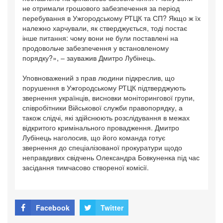
не отримали грошового забезпечення за період
перебування в Ужгородському РТЦК та СП? Якщо ж їх
належно харчували, як стверджується, тоді постає
інше питання: чому вони не були поставлені на
продовольче забезпечення у встановленому
порядку?», – зауважив Дмитро Лубінець.
Уповноважений з прав людини підкреслив, що
порушення в Ужгородському РТЦК підтверджують
звернення українців, висновки моніторингової групи,
співробітники Військової служби правопорядку, а
також слідчі, які здійснюють розслідування в межах
відкритого кримінального провадження. Дмитро
Лубінець наголосив, що його команда готує
звернення до спеціалізованої прокуратури щодо
неправдивих свідчень Олександра Бовкуненка під час
засідання тимчасово створеної комісії.
Facebook
Twitter