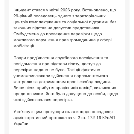
Інцидент стався у квітні 2026 року. Встановлено, що
29-річний посадовець одного з територіальних
центрів комплектування та соціальної підтримки без
законних підстав не допустив представника
Омбудсмена до проведення перевірки щодо
можливого порушення прав громадянина у сфері
мобілізації.
Попри пред’явлення службового посвідчення та
повідомлення про підстави візиту, доступ до
перевірки надано не було. Такі дії фактично
унеможливлювали здійснення парламентського
контролю за дотриманням прав і свобод людини.
Лише після прибуття працівників поліції, викликаних
представником, його було допущено до особи, щодо
якої здійснювалася перевірка.
У зв’язку з цим прокурори склали щодо посадовця
адміністративний протокол за ч. 2 ст. 172-16 КУпАП
України.