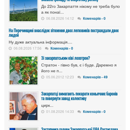
До 22го Закарпаття нікому не треба було
а як понаї...
06.08.2026 14:12
Коменарів - 0
На Перечинщині внаслідок зіткнення двох легковиків постраждали двоє
людей
Ну дуже актуальна інформація....
06.08.2026 17:56
Коменарів - 0
Зі закарпатським ківі лохотрон?
Стратон - гівно був, є і буде. Даремно я
його не п...
05.06.2012 12:23
Коменарів - 49
Закарпатці вимагають покарати коньячних баронів
та повернути завод колективу
цирк...
01.08.2026 14:33
Коменарів - 0
Заступника голови Закарпатської ОВА Ростислава