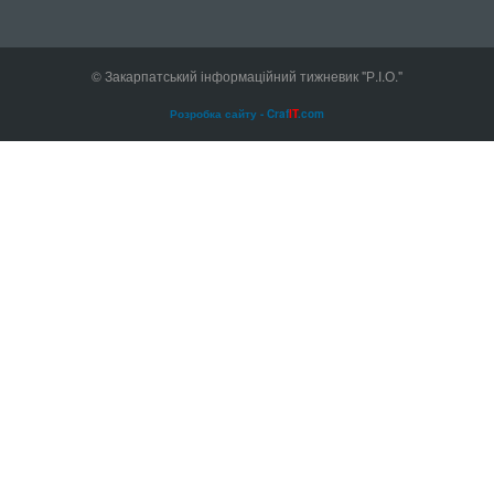
© Закарпатський інформаційний тижневик "Р.І.О."
Розробка сайту - Craf
IT
.com