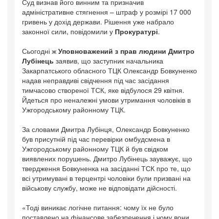
Суд визнав його винним та призначив
адміністративне стягнення – штраф у розмірі 17 000
гривень у дохід держави. Рішення уже набрало
законної сили, повідомили у
Прокуратурі
.
Сьогодні ж
Уповноважений з прав людини Дмитро
Лубінець
заявив, що заступник начальника
Закарпатського обласного ТЦК Олександр Бовкуненко
надав неправдиві свідчення під час засідання
тимчасово створеної ТСК, яке відбулося 29 квітня.
Йдеться про неналежні умови утримання чоловіків в
Ужгородському районному ТЦК.
За словами Дмитра Лубінця, Олександр Бовкуненко
був присутній під час перевірки омбудсмена в
Ужгородському районному ТЦК й був свідком
виявлених порушень. Дмитро Лубінець зауважує, що
твердження Бовкуненка на засіданні ТСК про те, що
всі утримувані в терцентрі чоловіки були призвані на
військову службу, може не відповідати дійсності.
«Тоді виникає логічне питання: чому їх не було
поставлено на фінансове забезпечення і чому вони