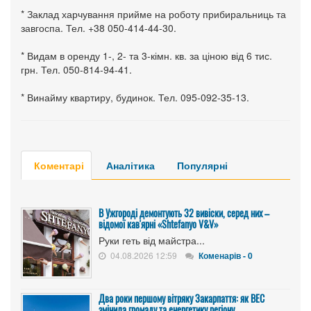
* Заклад харчування прийме на роботу прибиральниць та
завгоспа. Тел. +38 050-414-44-30.
* Видам в оренду 1-, 2- та 3-кімн. кв. за ціною від 6 тис.
грн. Тел. 050-814-94-41.
* Винайму квартиру, будинок. Тел. 095-092-35-13.
Коментарі
Аналітика
Популярні
В Ужгороді демонтують 32 вивіски, серед них –
відомої кав'ярні «Shtefanyo V&V»
Руки геть від майстра...
04.08.2026 12:59
Коменарів - 0
Два роки першому вітряку Закарпаття: як ВЕС
змінила громаду та енергетику регіону